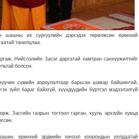
н шашны их сургуулийн дэргэдэх төрөлжсөн ерөнхий
гаатай танилцлаа.
ргаж, Нийслэлийн Засаг даргатай хамтран санхүүжилтийг
льтай болсон.
хуучин сүмийн зориулалтаар барьсан шавар байшинтай,
 гэх зүйл бараг байхгүй, хүүхдүүдийн бүртгэл мэдээлэлгүй
рж, Засгийн газрын тогтоол гарган, хууль эрхзүйн хувьд
өгсөн.
шашин, ерөнхий эрдмийн хичээл хоорондын уялдаатай