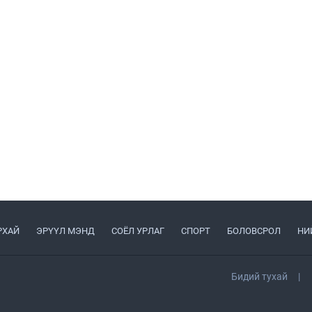
РХАЙ
ЭРҮҮЛ МЭНД
СОЁЛ УРЛАГ
СПОРТ
БОЛОВСРОЛ
НИ
Бидий тухай