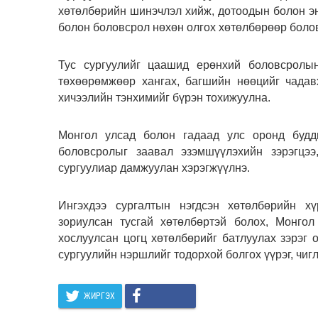
хөтөлбөрийн шинэчлэл хийж, дотоодын болон э
болон боловсрол нөхөн олгох хөтөлбөрөөр боло
Тус сургуулийг цаашид ерөнхий боловсролын
төхөөрөмжөөр хангах, багшийн нөөцийг чадав
хичээлийн тэнхимийг бүрэн тохижуулна.
Монгол улсад болон гадаад улс оронд будд
боловсролыг заавал эзэмшүүлэхийн зэрэгцээ
сургуулиар дамжуулан хэрэгжүүлнэ.
Ингэхдээ сургалтын нэгдсэн хөтөлбөрийн хү
зориулсан тусгай хөтөлбөртэй болох, Монгол
хослуулсан цогц хөтөлбөрийг батлуулах зэрэг
сургуулийн нэршлийг тодорхой болгох үүрэг, чигл
ЖИРГЭХ