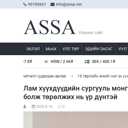
99100661
info@assa.mn
ЭХЛЭЛ
МоАХ
УЛС ТӨР
ЭДИЙН ЗАСАГ
УУЛ
 / 537.8₮
KRW / 2.66₮
SEK / 400.1₮
JPY 
кг үнэт металл худалдан авлаа
16 төрлийн эмийг нэг эх үүсвэр
Лам хүүхдүүдийн сургууль мон
болж төрөлжих нь үр дүнтэй
2026-5-14
0