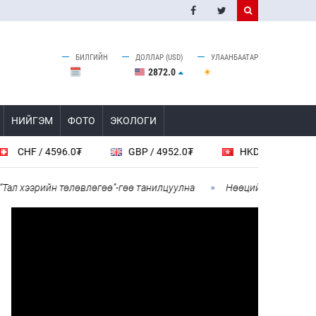
БИЛГИЙН
ДОЛЛАР (USD)
УЛААНБААТАР
2872.0
НИЙГЭМ
ФОТО
ЭКОЛОГИ
 / 4596.0₮
GBP / 4952.0₮
HKD / 461.9₮
C
хээрийн төлөвлөгөө”-гөө танилцуулна
Нөөцийн махны худалдаа,