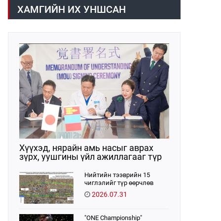
арга хэмжээний тухай” Засгийн
болон хэт өндөр дүнгээр
ХАМГИЙН ИХ УНШСАН
газрын тогтоол батлагдлаа.
борлуулсан зөрчил илэрчээ.
Тиймээс бүртгэлийг цахимжуулах
Засгийн газрын тогтоолыг
баталлаа.
Хүүхэд, нярайн амь насыг аврах
зүрх, уушгины үйл ажиллагааг түр
орлон дэмжих ЭКМО технологийг
ЭХЭМҮТ-д нэвтрүүлнэ
Нийтийн тээврийн 15
чиглэлийг түр өөрчлөв
2026.07.31
"ONE Championship"