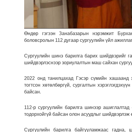
Өндөр гэгээн Занабазарын нэрэмжит Бурха
боловсролын 112 дугаар сургуулийн үйл ажилла
Сургуулийн шинэ барилга барих шийдвэрийг га
шийдвэрлэснээр зориулалтын маш сайхан сургуу
2022 онд танилцахад Гэсэр сүмийн хашаанд 
тогтсон хөтөлбөргүй, сургалтын хэрэглэгдэхүүн
байсан.
112-р сургуулийн барилга шинээр ашиглалтад о
тодорхойгүй байсан олон асуудлыг шийдвэрлэж 
Сургуулийн барилга байгууламжаас гадна, 