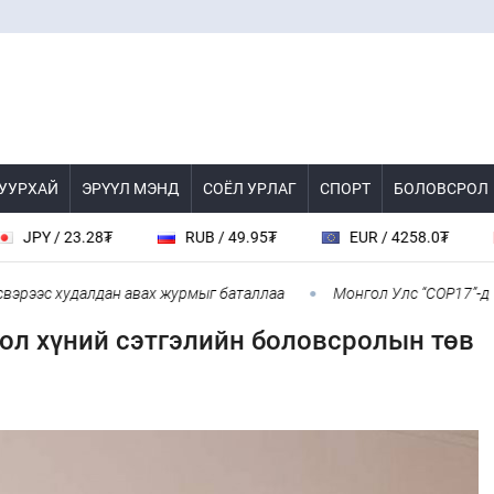
 УУРХАЙ
ЭРҮҮЛ МЭНД
СОЁЛ УРЛАГ
СПОРТ
БОЛОВСРОЛ
/ 23.28₮
RUB / 49.95₮
EUR / 4258.0₮
CHF
ээс худалдан авах журмыг баталлаа
Монгол Улс “COP17”-д “Тал 
гол хүний сэтгэлийн боловсролын төв