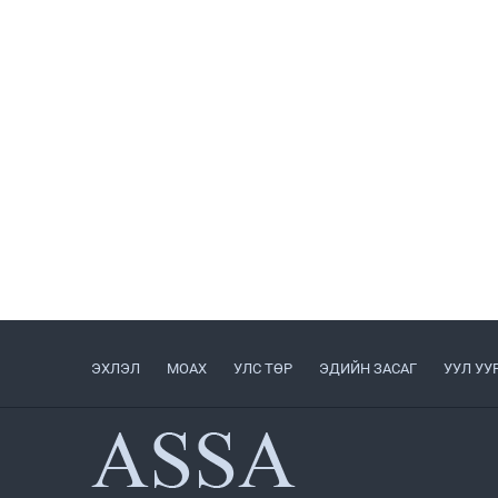
ЭХЛЭЛ
МОАХ
УЛС ТӨР
ЭДИЙН ЗАСАГ
УУЛ УУ