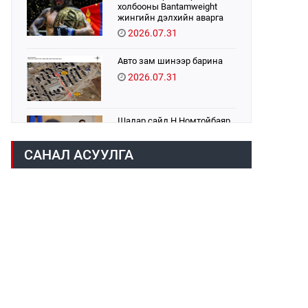
холбооны Bantamweight
жингийн дэлхийн аварга
Б.Энх-Оргил аваргын бүс
2026.07.31
хамгаалах тулаанаа
өнөөдөр хийнэ.
Авто зам шинээр барина
2026.07.31
Шадар сайд Н.Номтойбаяр
Хэнтий аймагт ажиллаж
байна
САНАЛ АСУУЛГА
2026.07.31
Бага орлоготой иргэдийн
орлогод татвар
ногдуулахгүй байх эрх зүйн
орчныг бүрдүүллээ
2026.07.30
Их, дээд сургууль,
коллежийн хичээл
есдүгээр сарын 1-нээс
цахимаар эхэлнэ
2026.07.30