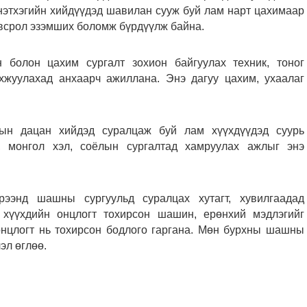
нэтхэгийн хийдүүдэд шавилан сууж буй лам нарт цахимаар
всрол эзэмших боломж бүрдүүлж байна.
 болон цахим сургалт зохион байгуулах техник, тоног
хжуулахад анхаарч ажиллана. Энэ дагуу цахим, ухаалаг
ын дацан хийдэд суралцаж буй лам хүүхдүүдэд суурь
, монгол хэл, соёлын сургалтад хамруулах ажлыг энэ
рээнд шашны сургуульд суралцах хутагт, хувилгаадад
 хүүхдийн онцлогт тохирсон шашин, ерөнхий мэдлэгийг
 онцлогт нь тохирсон бодлого гаргана. Мөн бурхны шашны
эл өглөө.