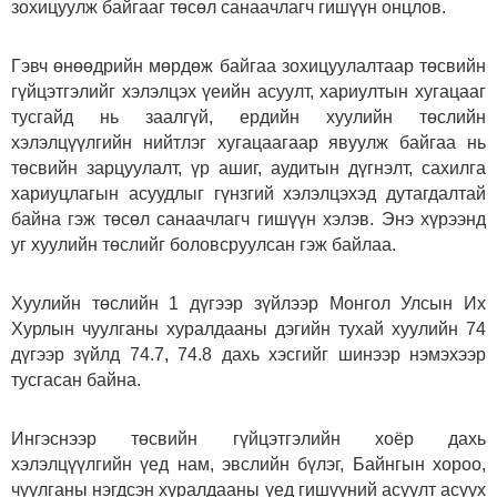
зохицуулж байгааг төсөл санаачлагч гишүүн онцлов.
Гэвч өнөөдрийн мөрдөж байгаа зохицуулалтаар төсвийн
гүйцэтгэлийг хэлэлцэх үеийн асуулт, хариултын хугацааг
тусгайд нь заалгүй, ердийн хуулийн төслийн
хэлэлцүүлгийн нийтлэг хугацаагаар явуулж байгаа нь
төсвийн зарцуулалт, үр ашиг, аудитын дүгнэлт, сахилга
хариуцлагын асуудлыг гүнзгий хэлэлцэхэд дутагдалтай
байна гэж төсөл санаачлагч гишүүн хэлэв. Энэ хүрээнд
уг хуулийн төслийг боловсруулсан гэж байлаа.
Хуулийн төслийн 1 дүгээр зүйлээр Монгол Улсын Их
Хурлын чуулганы хуралдааны дэгийн тухай хуулийн 74
дүгээр зүйлд 74.7, 74.8 дахь хэсгийг шинээр нэмэхээр
тусгасан байна.
Ингэснээр төсвийн гүйцэтгэлийн хоёр дахь
хэлэлцүүлгийн үед нам, эвслийн бүлэг, Байнгын хороо,
чуулганы нэгдсэн хуралдааны үед гишүүний асуулт асуух