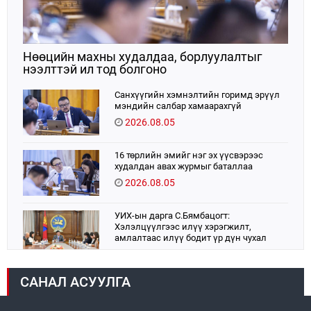
Нөөцийн махны худалдаа, борлуулалтыг
нээлттэй ил тод болгоно
Санхүүгийн хэмнэлтийн горимд эрүүл
мэндийн салбар хамаарахгүй
2026.08.05
16 төрлийн эмийг нэг эх үүсвэрээс
худалдан авах журмыг баталлаа
2026.08.05
УИХ-ын дарга С.Бямбацогт:
Хэлэлцүүлгээс илүү хэрэгжилт,
амлалтаас илүү бодит үр дүн чухал
2026.08.04
САНАЛ АСУУЛГА
Монголбанк 7 дугаар сард 1,439.2 кг үнэт
металл худалдан авлаа
2026.08.05