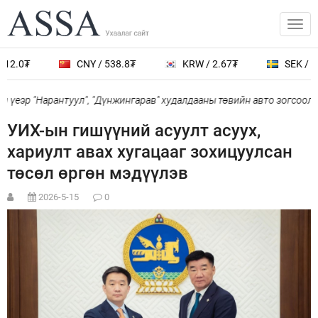
12.0₮
CNY / 538.8₮
KRW / 2.67₮
SEK / 40
үеэр "Нарантуул", "Дүнжингарав" худалдааны төвийн авто зогсоолыг
УИХ-ын гишүүний асуулт асуух,
хариулт авах хугацааг зохицуулсан
төсөл өргөн мэдүүлэв
2026-5-15
0