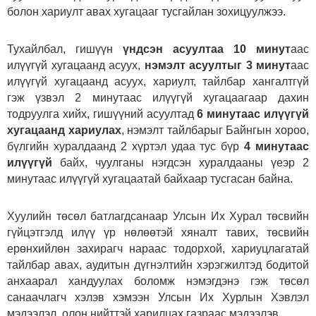
болон хариулт авах хугацааг тусгайлан зохицуулжээ.
Тухайлбал, гишүүн
үндсэн асуултаа 10 минут
аас
илүүгүй хугацаанд асуух,
нэмэлт асуултыг 3 минут
аас
илүүгүй хугацаанд асуух, хариулт, тайлбар хангалтгүй
гэж үзвэл 2 минутаас илүүгүй хугацаагаар дахин
тодруулга хийх, гишүүний асуултад
6 минутаас илүүгүй
хугацаанд хариулах
, нэмэлт тайлбарыг Байнгын хороо,
бүлгийн хуралдаанд 2 хүртэл удаа тус бүр
4 минутаас
илүүгүй
байх, чуулганы нэгдсэн хуралдааны үеэр 2
минутаас илүүгүй хугацаатай байхаар тусгасан байна.
Хуулийн төсөл батлагдсанаар Улсын Их Хурал төсвийн
гүйцэтгэлд илүү үр нөлөөтэй хяналт тавих, төсвийн
ерөнхийлөн захирагч нараас тодорхой, хариуцлагатай
тайлбар авах, аудитын дүгнэлтийн хэрэгжилтэд бодитой
анхаарал хандуулах боломж нэмэгдэнэ гэж төсөл
санаачлагч хэлэв хэмээн Улсын Их Хурлын Хэвлэл
мэдээлэл, олон нийттэй харилцах газраас мэдээлэв.