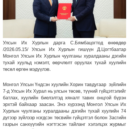
Улсын Их Хурлын дарга С.Бямбацогтод өнөөдөр
/2026.05.15/ Улсын Их Хурлын гишүүн Д.Цогтбаатар
Монгол Улсын Их Хурлын чуулганы хуралдааны дэгийн
тухай хуульд нэмэлт, өөрчлөлт оруулах тухай хуулийн
төсөл өргөн мэдүүлэв.
Монгол Улсын Үндсэн хуулийн Хорин тавдугаар зүйлийн
7-д Улсын Их Хурал нь улсын төсөв, түүний гүйцэтгэлийг
батлах, хуулийн биелэлтэд хяналт тавих онцгой бүрэн
эрхтэй байхаар заасан. Энэ хүрээнд Монгол Улсын Их
Хурлын чуулганы хуралдааны дэгийн тухай хуулийн 74
дүгээр зүйлээр нэгдсэн төсвийн гүйцэтгэл болон Засгийн
газрын санхүүгийн нэгтгэсэн тайланг хэлэлцэх журмыг