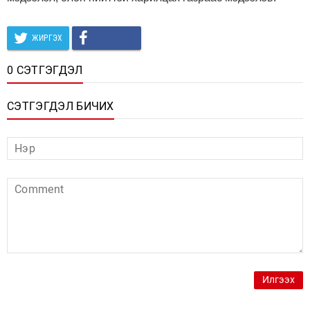
ЖИРГЭХ
0 СЭТГЭГДЭЛ
СЭТГЭГДЭЛ БИЧИХ
Илгээх