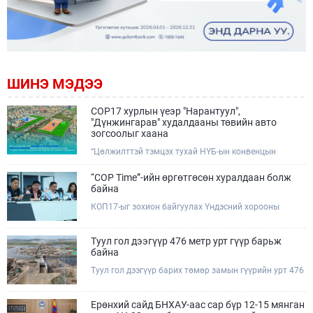
ШИНЭ МЭДЭЭ
COP17 хурлын үеэр "Нарантуул",
"Дүнжингарав" худалдааны төвийн авто
зогсоолыг хаана
“Цөлжилттэй тэмцэх тухай НҮБ-ын конвенцын
Талуудын 17 дугаар Бага хурал (COP17)” наймдугаар
сарын 17-28-ны өдрүүдэд Улаанбаатар хотод зохион
“COP Time”-ийн өргөтгөсөн хуралдаан болж
байгуулагдана.Хурлын үеэр Нарантуул, Дүнжингарав
байна
худалдааны төвүүдийн авто зогсоолыг түр хааж,
КОП17-ыг зохион байгуулах Үндэсний хорооны
тухайн чиглэлд нийтийн тээврийн хүртээмжийг
Ажлын албанаас хурлын бэлтгэл ажлын явц, уялдаа
нэмэгдүүлнэ.
холбоог хангах хүрээнд Бямба гараг бүр “COP Time”
дотоод хуралдааныг тогтмол зохион байгуулж ирсэн
Туул гол дээгүүр 476 метр урт гүүр барьж
билээ.Өнөөдөр “COP Time”-ийн сүүлийн хуралдааныг
байна
өргөтгөсөн хэлбэрээр зохион байгуулж байгаа
Туул гол дээгүүр барих төмөр замын гүүрийн урт 476
бөгөөд үүнд Үндэсний хорооны дэргэдэх дэд
метр бөгөөд барилгын ажил ид өрнөж байна.Энэ
хороодын гишүүд оролцож байна.
хэсэгт баригдах бетонон гүүр нь төмөр замын
хөдөлгөөнийг найдвартай, тасралтгүй нэвтрүүлэх
Ерөнхий сайд БНХАУ-аас сар бүр 12-15 мянган