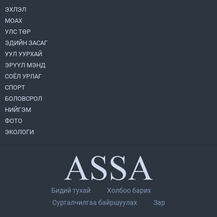
ЭХЛЭЛ
МОАХ
Монгол Улс “COP17”-д “Тал хээрийн
төлөвлөгөө”-гөө танилцуулна
УЛС ТӨР
2026.08.05
ЭДИЙН ЗАСАГ
УУЛ УУРХАЙ
Нийслэлийн Засаг дарга бөгөөд
ЭРҮҮЛ МЭНД
Улаанбаатар хотын Захирагч
СОЁЛ УРЛАГ
Б.Пүрэвдагва ХУД-ийн 12,13, 14-р
хорооны үер, усны эрсдэлтэй цэгүүдэд
СПОРТ
2026.08.04
ажиллалаа
БОЛОВСРОЛ
НИЙГЭМ
УИХ-ын асуулгын цагийг гурван удаа
зохион байгуулж, гишүүдийн асуултыг
ФОТО
Ерөнхий сайдад хүргүүлж, цахим
ЭКОЛОГИ
хуудаст байршуулжээ
2026.08.04
Улаанбаатарт өдөртөө 28 хэм дулаан
2026.08.04
Бидий тухай
Холбоо барих
П.Цэлмэг жюү жицүгийн Дэлхийн
Сурталчилгаа байршуулах
Зар
цомын аварга боллоо