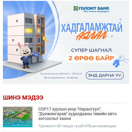
ШИНЭ МЭДЭЭ
COP17 хурлын үеэр "Нарантуул",
"Дүнжингарав" худалдааны төвийн авто
зогсоолыг хаана
“Цөлжилттэй тэмцэх тухай НҮБ-ын конвенцын
Талуудын 17 дугаар Бага хурал (COP17)” наймдугаар