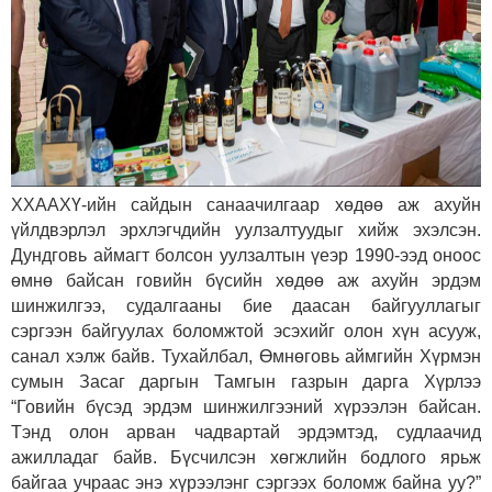
ХХААХҮ-ийн сайдын санаачилгаар хөдөө аж ахуйн
үйлдвэрлэл эрхлэгчдийн уулзалтуудыг хийж эхэлсэн.
Дундговь аймагт болсон уулзалтын үеэр 1990-ээд оноос
өмнө байсан говийн бүсийн хөдөө аж ахуйн эрдэм
шинжилгээ, судалгааны бие даасан байгууллагыг
сэргээн байгуулах боломжтой эсэхийг олон хүн асууж,
санал хэлж байв. Тухайлбал, Өмнөговь аймгийн Хүрмэн
сумын Засаг даргын Тамгын газрын дарга Хүрлээ
“Говийн бүсэд эрдэм шинжилгээний хүрээлэн байсан.
Тэнд олон арван чадвартай эрдэмтэд, судлаачид
ажилладаг байв. Бүсчилсэн хөгжлийн бодлого ярьж
байгаа учраас энэ хүрээлэнг сэргээх боломж байна уу?”