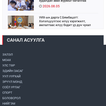
худалдан авах журмыг баталлаа
2026.08.05
УИХ-ын дарга С.Бямбацогт:
Хэлэлцүүлгээс илүү хэрэгжилт,
амлалтаас илүү бодит үр дүн чухал
2026.08.04
САНАЛ АСУУЛГА
Монголбанк 7 дугаар сард 1,439.2 кг үнэт
металл худалдан авлаа
2026.08.05
ЭХЛЭЛ
МОАХ
Монгол Улс “COP17”-д “Тал хээрийн
төлөвлөгөө”-гөө танилцуулна
УЛС ТӨР
2026.08.05
ЭДИЙН ЗАСАГ
УУЛ УУРХАЙ
Нийслэлийн Засаг дарга бөгөөд
ЭРҮҮЛ МЭНД
Улаанбаатар хотын Захирагч
СОЁЛ УРЛАГ
Б.Пүрэвдагва ХУД-ийн 12,13, 14-р
хорооны үер, усны эрсдэлтэй цэгүүдэд
СПОРТ
2026.08.04
ажиллалаа
БОЛОВСРОЛ
НИЙГЭМ
УИХ-ын асуулгын цагийг гурван удаа