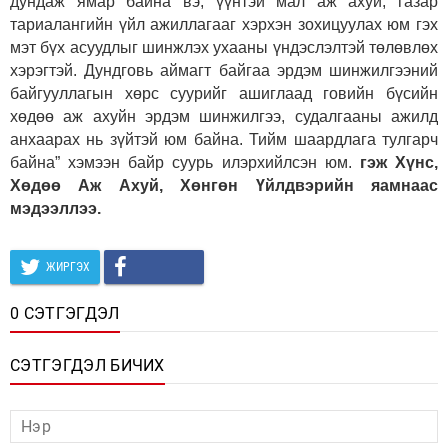
дундаж ямар байна вэ, үүнтэй мал аж ахуй, газар
тариалангийн үйл ажиллагааг хэрхэн зохицуулах юм гэх
мэт бүх асуудлыг шинжлэх ухааны үндэслэлтэй төлөвлөх
хэрэгтэй. Дундговь аймагт байгаа эрдэм шинжилгээний
байгууллагын хөрс суурийг ашиглаад говийн бүсийн
хөдөө аж ахуйн эрдэм шинжилгээ, судалгааны ажилд
анхаарах нь зүйтэй юм байна. Тийм шаардлага тулгарч
байна” хэмээн байр суурь илэрхийлсэн юм.
гэж Хүнс,
Хөдөө Аж Ахуй, Хөнгөн Үйлдвэрийн яамнаас
мэдээллээ.
ЖИРГЭХ
0 СЭТГЭГДЭЛ
СЭТГЭГДЭЛ БИЧИХ