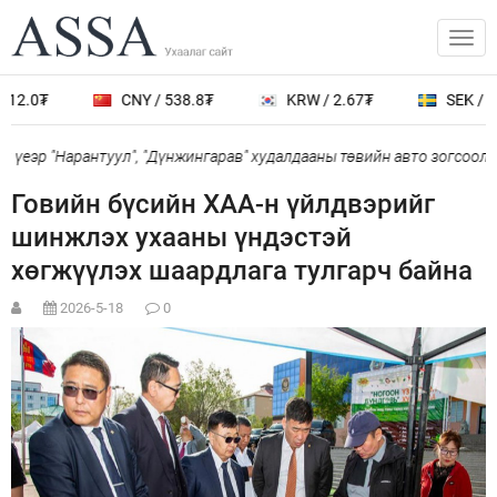
12.0₮
CNY / 538.8₮
KRW / 2.67₮
SEK / 40
үеэр "Нарантуул", "Дүнжингарав" худалдааны төвийн авто зогсоолыг
Говийн бүсийн ХАА-н үйлдвэрийг
шинжлэх ухааны үндэстэй
хөгжүүлэх шаардлага тулгарч байна
2026-5-18
0