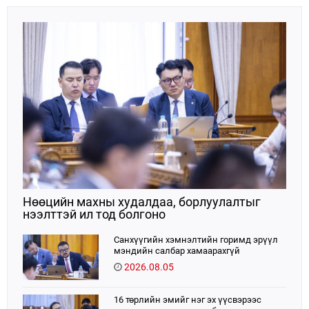
Нөөцийн махны худалдаа, борлуулалтыг
нээлттэй ил тод болгоно
Санхүүгийн хэмнэлтийн горимд эрүүл
мэндийн салбар хамаарахгүй
2026.08.05
16 төрлийн эмийг нэг эх үүсвэрээс