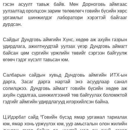
гэсэн асуулт тавьж байв. Мөн Дорноговь аймгаас
уулзалтад оролцсон зарим төлөөлөгч говийн бүсийн хөрс
ургамлыг шинжилдэг лаборатори хэрэгтэй байгааг
дурдсан.
Сайдыг Дундговь аймгийн Хүнс, хөдөө аж ахуйн газрын
удирдлага, ажилтнуудтай уулзах үеэр Дундговь аймагт
байсан цөм сүргийн үржлийн төвийг сэргээн байгуулж
өгөөч гэдэг хүсэлт тавьсан юм.
Салбарын сайдын хувьд Дундговь аймгийн ИТХ-ын
дарга, Засаг дарга нартай энэ асуудлаар санал
солилцжээ. Дундговь аймагт говийн бүсийн хөдөө аж
ахуйн судалгаа, шинжилгээний төв байгуулах боломжтой
гэдгийг аймгийн удирдлагууд илэрхийлсэн байна.
Ц.Идэрбат сайд “Говийн бүсэд ямар ургамал тариалах
юм, ямар хонь үржүүлэх юм, уур амьсгалын олон жилийн