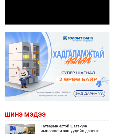
ШИНЭ МЭДЭЭ
Татварын өртэй шатахуун
импортлогч аан-үүдийн дансыг