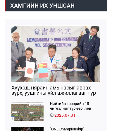
волейболын аварга шалгаруулах
ХАМГИЙН ИХ УНШСАН
тэмцээн өнөөдөр
/2026.08.05/ эхэллээ. Тивийн
шилдэг багуудыг нэгтгэсэн энэхүү
тэмцээн нь Монгол Улсад
волейболын спорт үүсэж хөгжсөний
100 жилийн ойтой давхцаж
байгаагаараа онцлог ач
холбогдолтой юм.
Хүүхэд, нярайн амь насыг аврах
зүрх, уушгины үйл ажиллагааг түр
орлон дэмжих ЭКМО технологийг
ЭХЭМҮТ-д нэвтрүүлнэ
Нийтийн тээврийн 15
чиглэлийг түр өөрчлөв
2026.07.31
"ONE Championship"