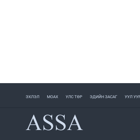
ЭХЛЭЛ
МОАХ
УЛС ТӨР
ЭДИЙН ЗАСАГ
УУЛ УУ