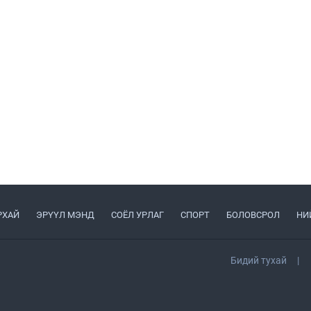
РХАЙ
ЭРҮҮЛ МЭНД
СОЁЛ УРЛАГ
СПОРТ
БОЛОВСРОЛ
НИ
Бидий тухай