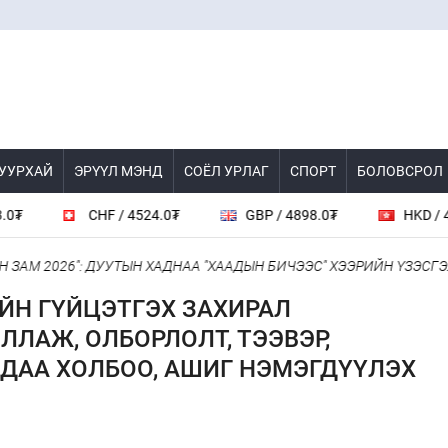
 УУРХАЙ
ЭРҮҮЛ МЭНД
СОЁЛ УРЛАГ
СПОРТ
БОЛОВСРОЛ
CHF / 4524.0₮
GBP / 4898.0₮
HKD / 461.6₮
АМ 2026": ДУУТЫН ХАДНАА "ХААДЫН БИЧЭЭС" ХЭЭРИЙН ҮЗЭСГЭЛЭ
ИЙН ГҮЙЦЭТГЭХ ЗАХИРАЛ
ЛАЖ, ОЛБОРЛОЛТ, ТЭЭВЭР,
ЛДАА ХОЛБОО, АШИГ НЭМЭГДҮҮЛЭХ