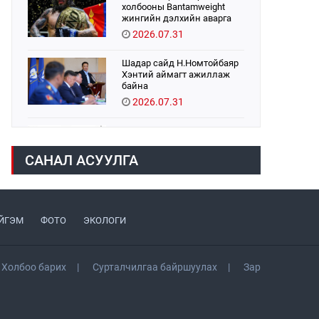
холбооны Bantamweight
жингийн дэлхийн аварга
Б.Энх-Оргил аваргын бүс
2026.07.31
хамгаалах тулаанаа
өнөөдөр хийнэ.
Шадар сайд Н.Номтойбаяр
Хэнтий аймагт ажиллаж
байна
2026.07.31
Авто зам шинээр барина
2026.07.31
САНАЛ АСУУЛГА
Хөвсгөл нуурын их
цэвэрлэгээний аяны
хүрээнд 301 тонн хог
ЙГЭМ
ФОТО
ЭКОЛОГИ
хаягдлыг төвлөрүүлжээ
2026.07.31
ЦАНХИЙН ЗҮҮН УУРХАЙН
Холбоо барих
Сурталчилгаа байршуулах
Зар
ГЭРЭЭТ КОМПАНИУДАД
ХӨНДЛӨНГИЙН АУДИТ
ХИЙВ
2026.07.31