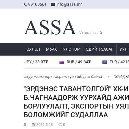
99100661
info@assa.mn
ЭХЛЭЛ
МоАХ
УЛС ТӨР
ЭДИЙН ЗАСАГ
УУЛ
JPY / 23.07₮
RUB / 49.34₮
EUR / 4213.0₮
-аас шатахууны импорт тасралтгүй хийгдэж байна
​"ХААДЫН З
"ЭРДЭНЭС ТАВАНТОЛГОЙ" ХК-
Б.ЧАГНААДОРЖ УУРХАЙД АЖИЛ
БОРЛУУЛАЛТ, ЭКСПОРТЫН УЯ
БОЛОМЖИЙГ СУДАЛЛАА
2026-5-18
0