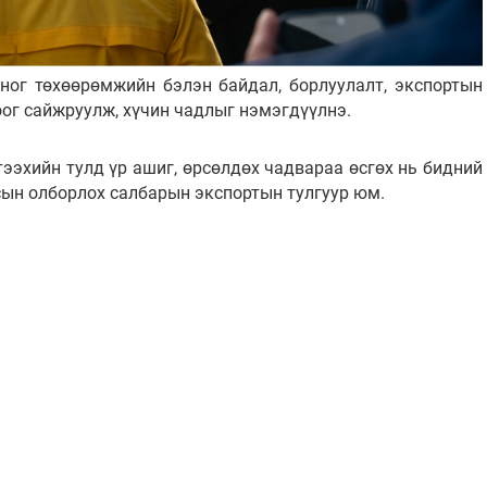
оног төхөөрөмжийн бэлэн байдал, борлуулалт, экспортын
оог сайжруулж, хүчин чадлыг нэмэгдүүлнэ.
ээхийн тулд үр ашиг, өрсөлдөх чадвараа өсгөх нь бидний
сын олборлох салбарын экспортын тулгуур юм.