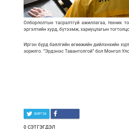
Олборлолтын тасралтгүй ажиллагаа, техник т
эргэлтийн хурд, бүтээмж, хариуцлагын тогтолц
Иргэн бүрд баялгийн өгөөжийн дийлэнхийн хүрт
зорилго. “Эрдэнэс Тавантолгой” бол Монгол Ул
ЖИРГЭХ
0 СЭТГЭГДЭЛ