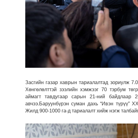
Засгийн газар хаврын тариалалтад зориулж 7.0
Хөнгөлөлттэй зээлийн хэмжээг 70 тэрбум төгр
аймагт тавдугаар сарын 21-ний байдлаар 2
авчээ.Баруунбүрэн суман дахь “Ивэн түрүү” ХХ
Жилд 900-1000 га-д тариалалт хийж нэгж талбайг