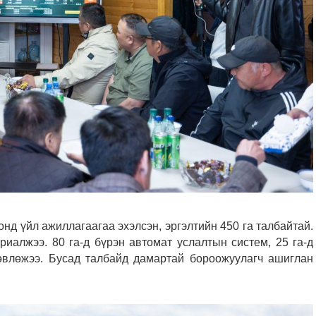
нд үйл ажиллагаагаа эхэлсэн, эргэлтийн 450 га талбайтай.
ариалжээ.
80 га-д бүрэн автомат услалтын систем, 25 га-д
өвлөжээ. Бусад талбайд дамартай бороожуулагч ашиглан