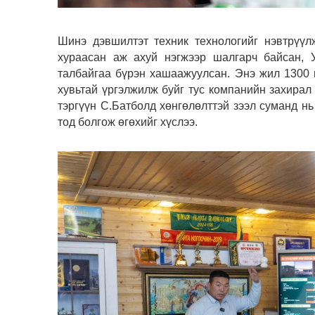
Шинэ дэвшилтэт техник технологийг нэвтрүүл
хураасан аж ахуй нэгжээр шалгарч байсан, 
талбайгаа бүрэн хашаажуулсан. Энэ жил 1300 
хувьтай үргэлжилж буйг тус компанийн захира
тэргүүн С.Батболд хөнгөлөлттэй зээл суманд нь
тод болгож өгөхийг хүслээ.