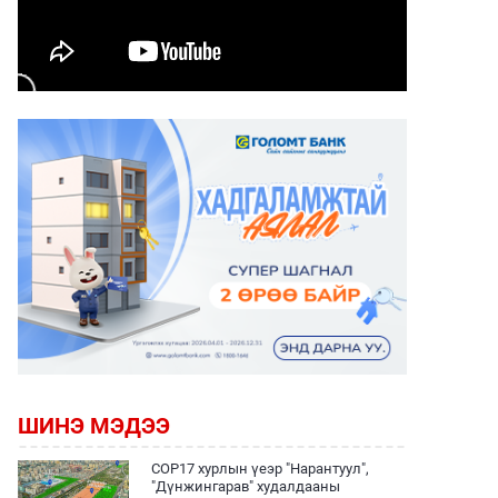
ШИНЭ МЭДЭЭ
COP17 хурлын үеэр "Нарантуул",
"Дүнжингарав" худалдааны