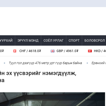
 УУРХАЙ
ЭРҮҮЛ МЭНД
СОЁЛ УРЛАГ
СПОРТ
БОЛОВСРОЛ
618.0₮
GBP / 4961.0₮
HKD / 462.1₮
CAD /
дээгүүр 476 метр урт гүүр барьж байна
Ерөнхий сайд БНХАУ-аас 
н эх үүсвэрийг нэмэгдүүлж,
на