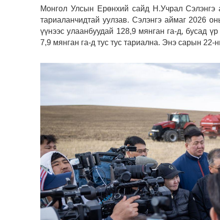
Монгол Улсын Ерөнхий сайд Н.Учрал Сэлэнгэ 
тариаланчидтай уулзав. Сэлэнгэ аймаг 2026 он
үүнээс улаанбуудай 128,9 мянган га-д, бусад үр 
7,9 мянган га-д тус тус тариална. Энэ сарын 22