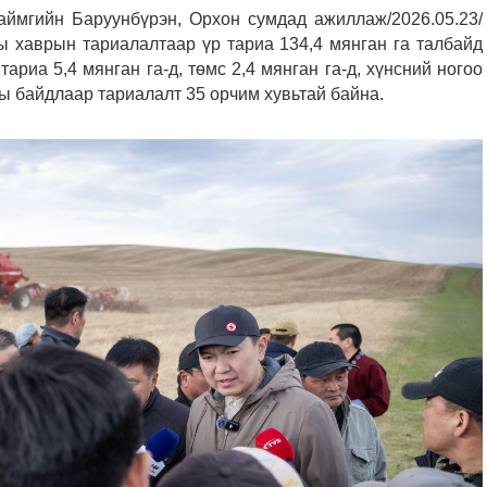
аймгийн Баруунбүрэн, Орхон сумдад ажиллаж/2026.05.23/
ы хаврын тариалалтаар үр тариа 134,4 мянган га талбайд
тариа 5,4 мянган га-д, төмс 2,4 мянган га-д, хүнсний ногоо
-ны байдлаар тариалалт 35 орчим хувьтай байна.