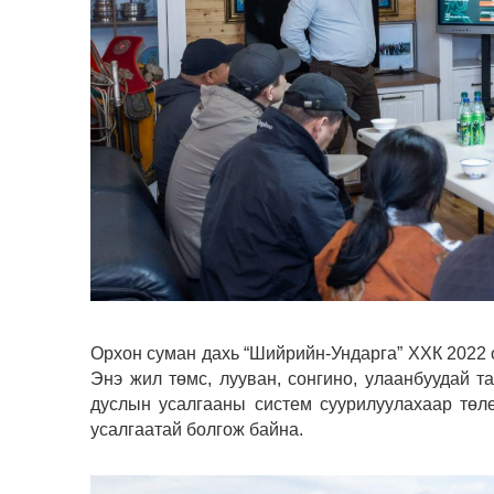
Орхон суман дахь “Шийрийн-Ундарга” ХХК 2022 о
Энэ жил төмс, лууван, сонгино, улаанбуудай т
дуслын усалгааны систем суурилуулахаар төл
усалгаатай болгож байна.