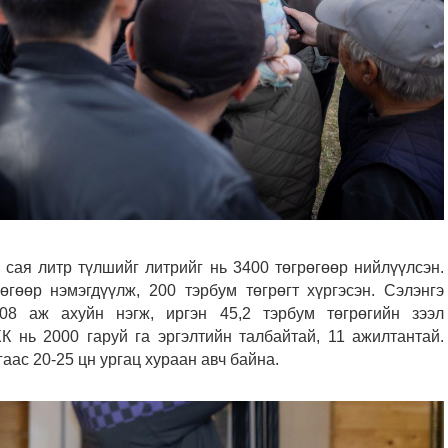
 сая литр түлшийг литрийг нь 3400 төгрөгөөр нийлүүлсэн.
өгөөр нэмэгдүүлж, 200 тэрбум төгрөгт хүргэсэн. Сэлэнгэ
08 аж ахуйн нэгж, иргэн 45,2 тэрбум төгрөгийн зээл
К нь 2000 гаруй га эргэлтийн талбайтай, 11 ажилтантай.
аас 20-25 цн ургац хураан авч байна.