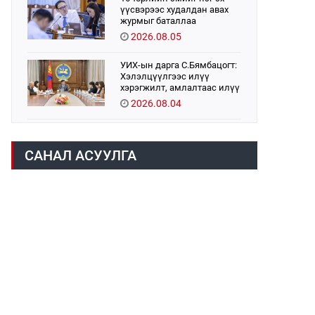
үүсвэрээс худалдан авах
журмыг баталлаа
2026.08.05
УИХ-ын дарга С.Бямбацогт:
Хэлэлцүүлгээс илүү
хэрэгжилт, амлалтаас илүү
бодит үр дүн чухал
2026.08.04
Монголбанк 7 дугаар сард
1,439.2 кг үнэт металл
САНАЛ АСУУЛГА
худалдан авлаа
2026.08.05
Н.Номтойбаяр: Аймгуудад
тулгамдаж буй асуудлуудыг
долоо хоног бүр Засгийн
газрын хуралдаанд
2026.08.06
танилцуулж,
шийдвэрлүүлнэ
Монгол Улс “COP17”-д “Тал
хээрийн төлөвлөгөө”-гөө
танилцуулна
2026.08.05