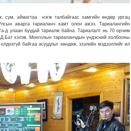
ж, сум, аймагтаа нэгж талбайгаас хамгийн өндөр ургац
Улсын аварга тариаланч хамт олон ажээ. Тариалангийн
га-д улаан буудай тариалж байна. Тариалалт нь 70 орчим
л Д.Бат хэлэв. Монголын тариаланчдын үндэсний холбооны
 олдохгүй байгаа асуудлыг хөндөж, зээлийн мэдээллийг ил