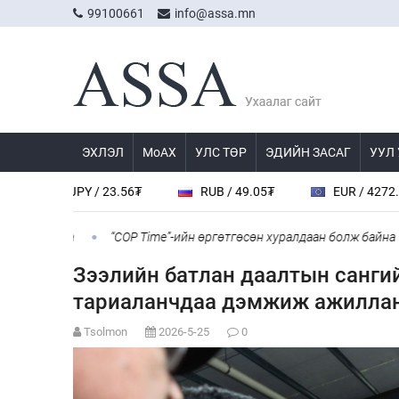
99100661
info@assa.mn
ЭХЛЭЛ
МоАХ
УЛС ТӨР
ЭДИЙН ЗАСАГ
УУЛ
.56₮
RUB / 49.05₮
EUR / 4272.0₮
CHF / 4
“COP Time”-ийн өргөтгөсөн хуралдаан болж байна
Туул гол 
Зээлийн батлан даалтын сангий
тариаланчдаа дэмжиж ажилла
Tsolmon
2026-5-25
0