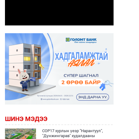
ШИНЭ МЭДЭЭ
COP17 хурлын үеэр "Нарантуул",
"Дүнжингарав" худалдааны