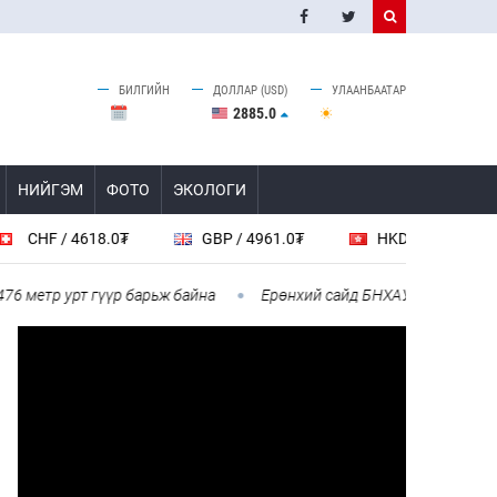
БИЛГИЙН
ДОЛЛАР (USD)
УЛААНБААТАР
2885.0
НИЙГЭМ
ФОТО
ЭКОЛОГИ
 / 4618.0₮
GBP / 4961.0₮
HKD / 462.1₮
C
етр урт гүүр барьж байна
Ерөнхий сайд БНХАУ-аас сар бүр 12-1