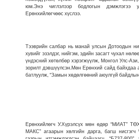
юм.Энэ чиглэлээр бодлогын дэмжлэгээ у
Ерөнхийлөгчөөс хүслээ.
Тээврийн салбар нь манай улсын Дотоодын ний
хувийг эзэлдэг, нийгэм, эдийн засагт чухал нөл
үндэсний хөтөлбөр хэрэгжүүлж, Монгол Улс-Ази,
зорилт дэвшүүлсэн.Мөн Ерөнхий сайд байхдаа а
батлуулж, “Замын хөдөлгөөний аюулгүй байдлын
Ерөнхийлөгч У.Хүрэлсүх мөн өдөр “МИАТ” ТӨ
МAКС” агаарын хөлгийн дарга, багш нисгэгч
газрын итгэмжлэгдсэн байцаагч, “Б737-800”