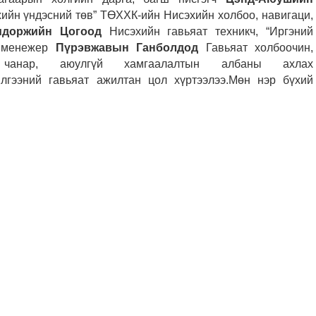
хийн үндэсний төв” ТӨХХК-ийн Нисэхийн холбоо, навигаци,
мдоржийн Цогоод
Нисэхийн гавьяат техникч, “Иргэний
й менежер
Пүрэвжавын Ганболдод
Гавьяат холбоочин,
чанар, аюулгүй хамгаалалтын албаны ахлах
лгээний гавьяат ажилтан цол хүртээлээ.Мөн нэр бүхий