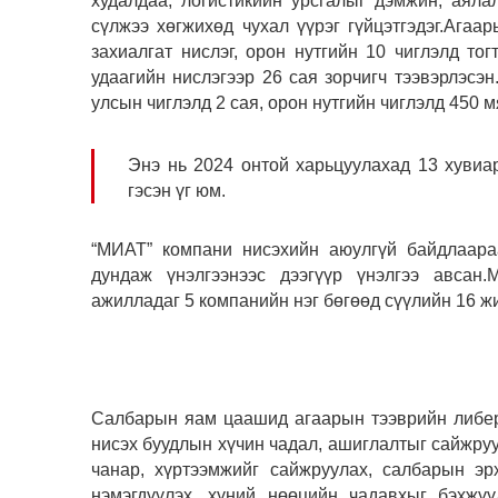
худалдаа, логистикийн урсгалыг дэмжин, аяла
сүлжээ хөгжихөд чухал үүрэг гүйцэтгэдэг.Агаа
захиалгат нислэг, орон нутгийн 10 чиглэлд то
удаагийн нислэгээр 26 сая зорчигч тээвэрлэсэн.
улсын чиглэлд 2 сая, орон нутгийн чиглэлд 450 м
Энэ нь 2024 онтой харьцуулахад 13 хувиа
гэсэн үг юм.
“МИАТ” компани нисэхийн аюулгүй байдлаара
дундаж үнэлгээнээс дээгүүр үнэлгээ авсан
ажилладаг 5 компанийн нэг бөгөөд сүүлийн 16 ж
Салбарын яам цаашид агаарын тээврийн либера
нисэх буудлын хүчин чадал, ашиглалтыг сайжруу
чанар, хүртээмжийг сайжруулах, салбарын эр
нэмэгдүүлэх, хүний нөөцийн чадавхыг бэхжүү