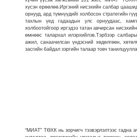
хүсэн ерөөлөө.
Иргэний нисэхийн салбар цаашид 
орнууд, ард түмнүүдийг холбосон стратегийн гүү
тахлын үед гадаадын улс орнуудаас, хам
холбоотойгоор иргэдээ татан авчирсан нисэхий
өмнөөс талархал илэрхийлэв.
Тэрбээр салбары
ажил, санаачилсан үндэсний хөдөлгөөн, хөтөл
засгийн байдал зэргийн талаар товч танилцуулл
“МИАТ” ТӨХК нь зорчигч тээвэрлэлтээс гадна а