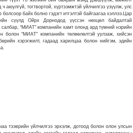
ч аюулгүй, тогтвортой, хүртээмжтэй үйлчилгээ үзүүлж, улс
р болсоор байх болно гэдэгт итгэлтэй байгаагаа хэллээ.
Цар
гийн сүүлд Ойрх Дорнодод үүссэн нөхцөл байдалтай
н салбар, “МИАТ” компанийн хамт олонд ард түмний нэрийн
н болон “МИАТ” компанийн төлөөлөлтэй уулзаж, хийсэн
бөрийн хэрэгжилт, гадаад харилцаа болон нийгэм, эдийн
аа
.
чаа тээврийн үйлчилгээ эрхэлж, дотоод болон олон улсын