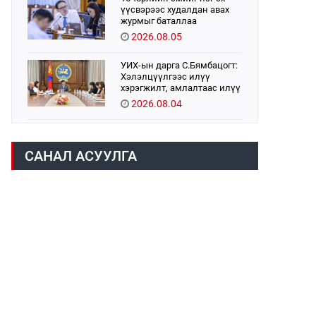
үүсвэрээс худалдан авах
журмыг баталлаа
2026.08.05
УИХ-ын дарга С.Бямбацогт:
Хэлэлцүүлгээс илүү
хэрэгжилт, амлалтаас илүү
бодит үр дүн чухал
2026.08.04
Монголбанк 7 дугаар сард
1,439.2 кг үнэт металл
САНАЛ АСУУЛГА
худалдан авлаа
2026.08.05
Н.Номтойбаяр: Аймгуудад
тулгамдаж буй асуудлуудыг
долоо хоног бүр Засгийн
газрын хуралдаанд
2026.08.06
танилцуулж,
шийдвэрлүүлнэ
Монгол Улс “COP17”-д “Тал
хээрийн төлөвлөгөө”-гөө
танилцуулна
2026.08.05