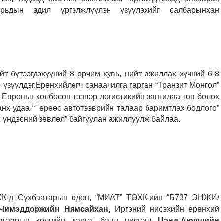
рьдын адил үргэлжлүүлэн үзүүлэхийг салбарынхан
т бүтээгдэхүүний 8 орчим хувь, нийт ажиллах хүчний 6-8
өө үзүүлдэг.Ерөнхийлөгч санаачилга гарган “Транзит Монгол”
 Европыг холбосон тээвэр логистикийн зангилаа төв болох
нх удаа “Төрөөс автотээврийн талаар баримтлах бодлого”
 үндэсний зөвлөл” байгуулан ажиллуулж байлаа.
ХК-д Сүхбаатарын одон, “МИАТ” ТӨХК-ийн “Б737 ЭНЖИ/
Чимэддоржийн Нямсайхан,
Иргэний нисэхийн ерөнхий
 агаарын хөлгийн дарга, багш нисгэгч
Цэнд-Аюушийн