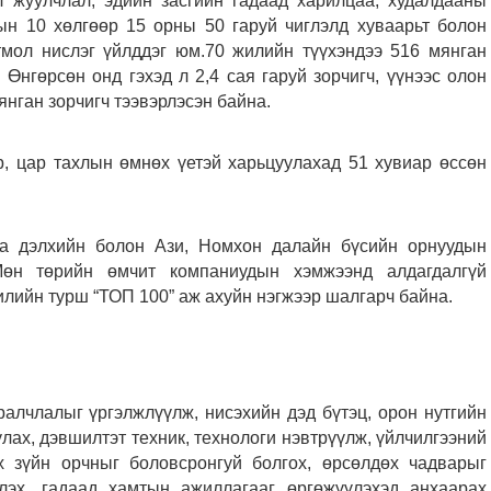
л жуулчлал, эдийн засгийн гадаад харилцаа, худалдааны
рын 10 хөлгөөр 15 орны 50 гаруй чиглэлд хуваарьт болон
гтмол нислэг үйлддэг юм.70 жилийн түүхэндээ 516 мянган
 Өнгөрсөн онд гэхэд л 2,4 сая гаруй зорчигч, үүнээс олон
янган зорчигч тээвэрлэсэн байна.
р, цар тахлын өмнөх үетэй харьцуулахад 51 хувиар өссөн
а дэлхийн болон Ази, Номхон далайн бүсийн орнуудын
.Мөн төрийн өмчит компаниудын хэмжээнд алдагдалгүй
илийн турш “ТОП 100” аж ахуйн нэгжээр шалгарч байна.
лчлалыг үргэлжлүүлж, нисэхийн дэд бүтэц, орон нутгийн
лах, дэвшилтэт техник, технологи нэвтрүүлж, үйлчилгээний
х зүйн орчныг боловсронгуй болгох, өрсөлдөх чадварыг
лэх, гадаад хамтын ажиллагааг өргөжүүлэхэд анхаарах