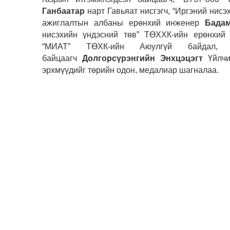
Ганбаатар
нарт Гавьяат нисгэгч, “Иргэний нисэ
ажиглалтын албаны ерөнхий инженер
Бада
нисэхийн үндэсний төв” ТӨХХК-ийн ерөнхи
“МИАТ” ТӨХК-ийн Аюулгүй байдал, 
байцаагч
Долгорсүрэнгийн Энхцэцэгт
Үйлчи
эрхмүүдийг төрийн одон, медалиар шагналаа.