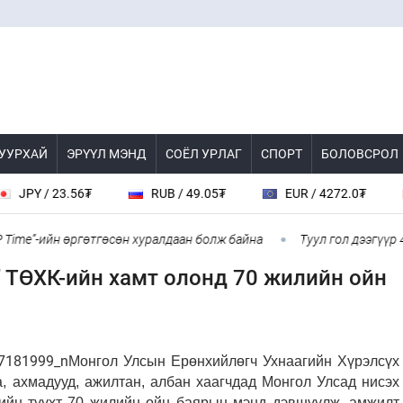
 УУРХАЙ
ЭРҮҮЛ МЭНД
СОЁЛ УРЛАГ
СПОРТ
БОЛОВСРОЛ
/ 23.56₮
RUB / 49.05₮
EUR / 4272.0₮
CHF
”-ийн өргөтгөсөн хуралдаан болж байна
Туул гол дээгүүр 476 м
” ТӨХК-ийн хамт олонд 70 жилийн ойн
Монгол Улсын Ерөнхийлөгч Ухнаагийн Хүрэлсүх
, ахмадууд, ажилтан, албан хаагчдад Монгол Улсад нисэх
-ийн түүхт 70 жилийн ойн баярын мэнд дэвшүүлж, амжилт