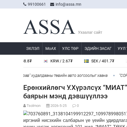
99100661
info@assa.mn
ЭХЛЭЛ
МоАХ
УЛС ТӨР
ЭДИЙН ЗАСАГ
УУЛ
Y / 538.8₮
KRW / 2.67₮
SEK / 401.7₮
JPY 
үнжингарав" худалдааны төвийн авто зогсоолыг хаана
“COP Time
Ерөнхийлөгч У.Хүрэлсүх “МИАТ
баярын мэнд дэвшүүллээ
Tsolmon
2026-5-25
0
иргэний нисэхийн салбарын үе үеийн удирдлага
хүчин үүсэж хөгжсөний 101 жил, “МИАТ” ТӨХК