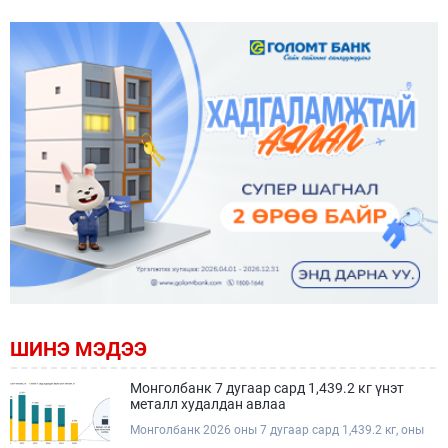
ШИНЭ МЭДЭЭ
Монголбанк 7 дугаар сард 1,439.2 кг үнэт
металл худалдан авлаа
Монголбанк 2026 оны 7 дугаар сард 1,439.2 кг, оны
эхнээс өссөн дүнгээр нийт 8.9 тонн үнэт металл,