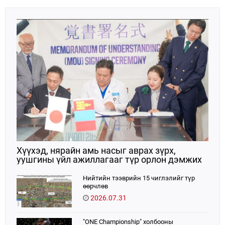
Хүүхэд, нярайн амь насыг аврах зүрх,
уушгины үйл ажиллагааг түр орлон дэмжих
ЭКМО технологийг ЭХЭМҮТ-д нэвтрүүлнэ
Нийтийн тээврийн 15 чиглэлийг түр
өөрчлөв
2026.07.31
"ONE Championship" холбооны