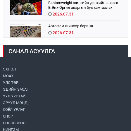
Bantamweight жингийн дэлхийн аварга
Б.Энх-Оргил аваргын бүс хамгаалах
тулаанаа өнөөдөр хийнэ.
2026.07.31
Авто зам шинээр барина
2026.07.31
САНАЛ АСУУЛГА
Шадар сайд Н.Номтойбаяр Хэнтий
аймагт ажиллаж байна
2026.07.31
ЭХЛЭЛ
МОАХ
Бага орлоготой иргэдийн орлогод татвар
ногдуулахгүй байх эрх зүйн орчныг
УЛС ТӨР
бүрдүүллээ
ЭДИЙН ЗАСАГ
2026.07.30
УУЛ УУРХАЙ
ЭРҮҮЛ МЭНД
Их, дээд сургууль, коллежийн хичээл
есдүгээр сарын 1-нээс цахимаар эхэлнэ
СОЁЛ УРЛАГ
2026.07.30
СПОРТ
БОЛОВСРОЛ
НИЙГЭМ
Улсын онцгой комисс өвөлжилтийн