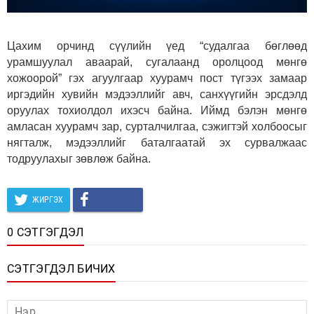
Цахим орчинд сүүлийн үед “судалгаа бөглөөд
урамшуулал аваарай, сугалаанд оролцоод мөнгө
хожоорой” гэх агуулгаар хуурамч пост түгээх замаар
иргэдийн хувийн мэдээллийг авч, санхүүгийн эрсдэлд
оруулах тохиолдол ихэсч байна. Иймд бэлэн мөнгө
амласан хуурамч зар, сурталчилгаа, сэжигтэй холбоосыг
нягталж, мэдээллийг баталгаатай эх сурвалжаас
тодруулахыг зөвлөж байна.
ЖИРГЭХ
0 СЭТГЭГДЭЛ
СЭТГЭГДЭЛ БИЧИХ