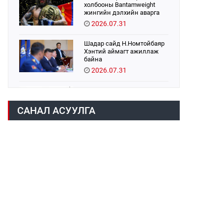
холбооны Bantamweight
жингийн дэлхийн аварга
Б.Энх-Оргил аваргын бүс
2026.07.31
хамгаалах тулаанаа
өнөөдөр хийнэ.
Шадар сайд Н.Номтойбаяр
Хэнтий аймагт ажиллаж
байна
2026.07.31
Авто зам шинээр барина
2026.07.31
САНАЛ АСУУЛГА
Бага орлоготой иргэдийн
орлогод татвар
ногдуулахгүй байх эрх зүйн
орчныг бүрдүүллээ
2026.07.30
Их, дээд сургууль,
коллежийн хичээл
есдүгээр сарын 1-нээс
цахимаар эхэлнэ
2026.07.30