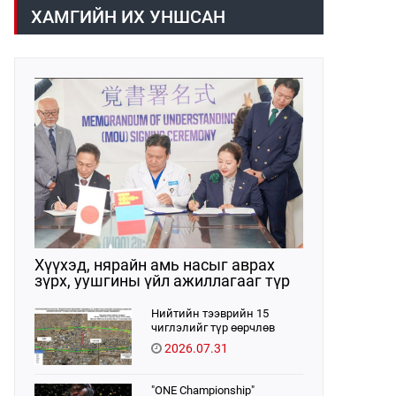
арга хэмжээний тухай” Засгийн
болон хэт өндөр дүнгээр
ХАМГИЙН ИХ УНШСАН
газрын тогтоол батлагдлаа.
борлуулсан зөрчил илэрчээ.
Тиймээс бүртгэлийг цахимжуулах
Засгийн газрын тогтоолыг
баталлаа.
Хүүхэд, нярайн амь насыг аврах
зүрх, уушгины үйл ажиллагааг түр
орлон дэмжих ЭКМО технологийг
ЭХЭМҮТ-д нэвтрүүлнэ
Нийтийн тээврийн 15
чиглэлийг түр өөрчлөв
2026.07.31
"ONE Championship"