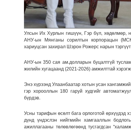
Улсын Их Хурлын гишүүн, Гэр бүл, хөдөлмөр, н
АНУ-ын Мянганы сорилтын корпорацын (МСК
хариуцсан захирал Шэрон Рожерс нарын тэргүүтэ
АНУ-ын 350 сая ам.долларын буцалтгүй тусла
жилийн хугацаанд (2021-2026) амжилттай хэрэгж
Энэ хүрээнд Улаанбаатар хотын усан хангамжийг
гэр хорооллын 180 гаруй худгийг автоматжуу
бүрдэв.
Усны тарифын өсөлт бага орлоготой өрхүүдэд х
дүнд үндэслэн нийгмийн хамгааллын бодлогы
ажиллагааны төлөвлөгөөнд тусгагдсан “халамж