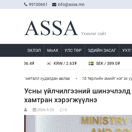
99100661
info@assa.mn
ЭХЛЭЛ
МоАХ
УЛС ТӨР
ЭДИЙН ЗАСАГ
УУЛ
 / 536.4₮
KRW / 2.63₮
SEK / 389.0₮
JPY 
кг үнэт металл худалдан авлаа
16 төрлийн эмийг нэг эх үүсвэр
Усны үйлчилгээний шинэчлэлд 
хамтран хэрэгжүүлнэ
2026-5-25
0