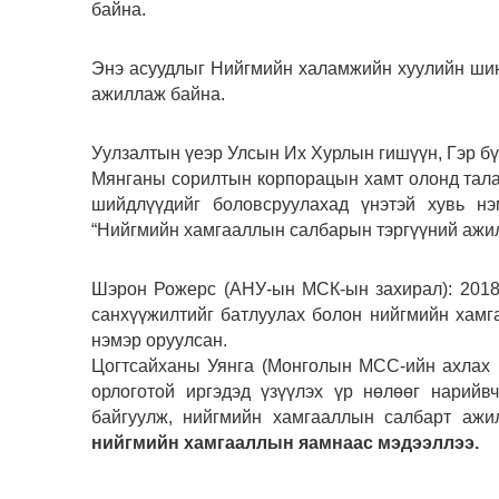
байна.
Энэ асуудлыг Нийгмийн халамжийн хуулийн шин
ажиллаж байна.
Уулзалтын үеэр Улсын Их Хурлын гишүүн, Гэр б
Мянганы сорилтын корпорацын хамт олонд тал
шийдлүүдийг боловсруулахад үнэтэй хувь н
“Нийгмийн хамгааллын салбарын тэргүүний ажилт
Шэрон Рожерс (АНУ-ын МСК-ын захирал): 2018
санхүүжилтийг батлуулах болон нийгмийн хамг
нэмэр оруулсан.
Цогтсайханы Уянга (Монголын МСС-ийн ахлах м
орлоготой иргэдэд үзүүлэх үр нөлөөг нарийв
байгуулж, нийгмийн хамгааллын салбарт аж
нийгмийн хамгааллын яамнаас мэдээллээ.