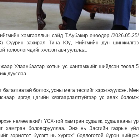
ийгмийн хамгааллын сайд Т.Аубакир өнөөдөр /2026.05.25/
) Суурин захирал Тина Юү, Нийгмийн дүн шинжилгээ
й төлөөлөгчдийг хүлээн авч уулзлаа.
мжаар Улаанбаатар хотын ус хангамжийг шийдсэн төсөл 5
иж дууслаа.
 баталгаатай болгох, усны мега төслийг хэрэгжүүлсэн. Мөн
лснаар иргэд цагийн хязгаарлалтгүйгээр ус авах боломж
эрхэн нөлөөлөхийг ҮСХ-той хамтран судалж, судалгааны үр
г хамтран боловсрууллаа. Энэ нь Засгийн газрын үйл
ийг зорилтот бүлэгт нь хүргэх” бодлоготой бүрэн нийцэж