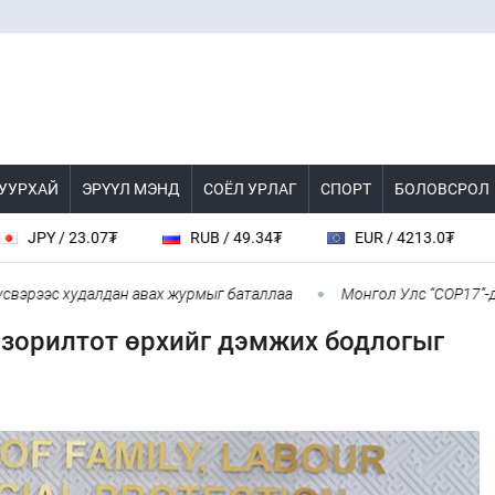
 УУРХАЙ
ЭРҮҮЛ МЭНД
СОЁЛ УРЛАГ
СПОРТ
БОЛОВСРОЛ
/ 23.07₮
RUB / 49.34₮
EUR / 4213.0₮
CHF
ээс худалдан авах журмыг баталлаа
Монгол Улс “COP17”-д “Тал 
зорилтот өрхийг дэмжих бодлогыг