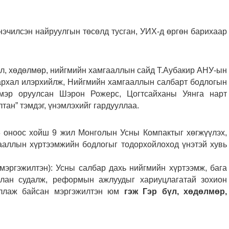
эчилсэн найруулгын төсөлд тусган, УИХ-д өргөн барихаар
үл, хөдөлмөр, нийгмийн хамгааллын сайд Т.Аубакир АНУ-ын
архал илэрхийлж, Нийгмийн хамгааллын салбарт бодлогын
эмэр оруулсан Шэрон Рожерс, Цогтсайханы Уянга нарт
ан” тэмдэг, үнэмлэхийг гардууллаа.
 оноос хойш 9 жил Монголын Усны Компактыг хөгжүүлэх,
ааллын хүртээмжийн бодлогыг тодорхойлоход үнэтэй хувь
эргэжилтэн): Усны салбар дахь нийгмийн хүртээмж, бага
члан судалж, реформын ажлуудыг хариуцлагатай зохион
иллаж байсан мэргэжилтэн юм
гэж Гэр бүл, хөдөлмөр,