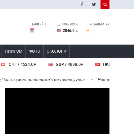
БИЛГИЙН
ДОЛЛАР (USD)
УЛААНБААТАР
2846.0
НИЙГЭМ
ФОТО
ЭКОЛОГИ
 / 4524.0₮
GBP / 4898.0₮
HKD / 461.6₮
C
хээрийн төлөвлөгөө”-гөө танилцуулна
Нөөцийн махны худалдаа