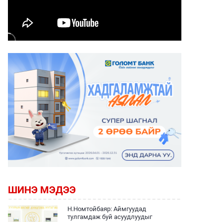
ШИНЭ МЭДЭЭ
Н.Номтойбаяр: Аймгуудад
тулгамдаж буй асуудлуудыг