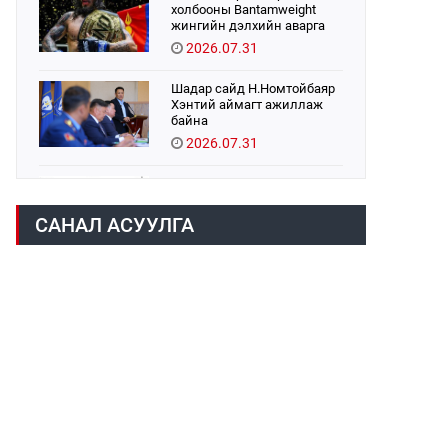
холбооны Bantamweight
жингийн дэлхийн аварга
Б.Энх-Оргил аваргын бүс
2026.07.31
хамгаалах тулаанаа
өнөөдөр хийнэ.
Шадар сайд Н.Номтойбаяр
Хэнтий аймагт ажиллаж
байна
2026.07.31
Авто зам шинээр барина
2026.07.31
САНАЛ АСУУЛГА
Хөвсгөл нуурын их
цэвэрлэгээний аяны
хүрээнд 301 тонн хог
хаягдлыг төвлөрүүлжээ
2026.07.31
ЦАНХИЙН ЗҮҮН УУРХАЙН
ГЭРЭЭТ КОМПАНИУДАД
ХӨНДЛӨНГИЙН АУДИТ
ХИЙВ
2026.07.31