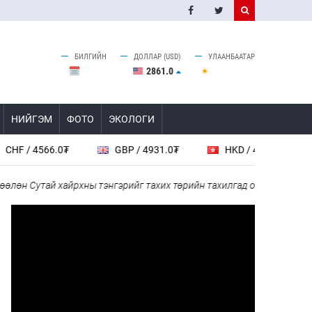
БИЛГИЙН
ДОЛЛАР (USD)
УЛААНБААТАР
2861.0
НИЙГЭМ
ФОТО
ЭКОЛОГИ
 4566.0₮
GBP / 4931.0₮
HKD / 461.6₮
CAD
 Сутай хайрхны тэнгэрийг тахих төрийн тахилгад оролцлоо
“Хо