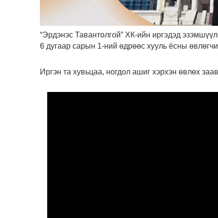
“Эрдэнэс Тавантолгой” ХК-ийн иргэдэд эзэмшүүл
6 дугаар сарын 1-ний өдрөөс хууль ёсны өвлөгч
Иргэн та хувьцаа, ногдол ашиг хэрхэн өвлөх заа