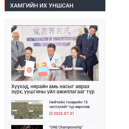
/02:30 цагт/ 7 вагон буюу 420 тонн
газраас танилцууллаа.
ХАМГИЙН ИХ УНШСАН
АИ-92 автобензин орж иржээ.
Хүүхэд, нярайн амь насыг аврах
зүрх, уушгины үйл ажиллагааг түр
орлон дэмжих ЭКМО технологийг
ЭХЭМҮТ-д нэвтрүүлнэ
Нийтийн тээврийн 15
чиглэлийг түр өөрчлөв
2026.07.31
"ONE Championship"