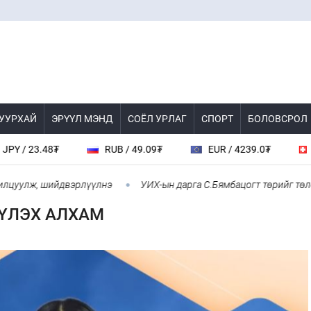
 УУРХАЙ
ЭРҮҮЛ МЭНД
СОЁЛ УРЛАГ
СПОРТ
БОЛОВСРОЛ
23.48₮
RUB / 49.09₮
EUR / 4239.0₮
CHF /
улж, шийдвэрлүүлнэ
УИХ-ын дарга С.Бямбацогт төрийг төлөөлөн
ҮҮЛЭХ АЛХАМ