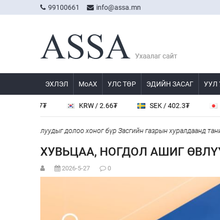
99100661
info@assa.mn
ЭХЛЭЛ
МоАХ
УЛС ТӨР
ЭДИЙН ЗАСАГ
УУЛ
 537.7₮
KRW / 2.66₮
SEK / 402.3₮
JPY / 
 асуудлуудыг долоо хоног бүр Засгийн газрын хуралдаанд танилцу
ХУВЬЦАА, НОГДОЛ АШИГ ӨВЛ
2026-5-27
0