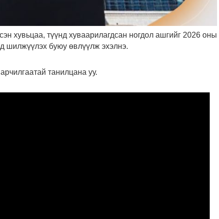
сэн хувьцаа, түүнд хуваарилагдсан ногдол ашгийг 2026 оны
ид шилжүүлэх буюу өвлүүлж эхэлнэ.
варчилгаатай танилцана уу.