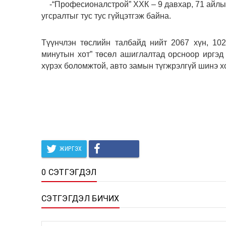
-“Професионалстрой” ХХК – 9 давхар, 71 айлын 
угсралтыг тус тус гүйцэтгэж байна.
Түүнчлэн төслийн талбайд нийт 2067 хүн, 10
минутын хот” төсөл ашиглалтад орсноор иргэд 
хүрэх боломжтой, авто замын түгжрэлгүй шинэ х
ЖИРГЭХ
0 СЭТГЭГДЭЛ
СЭТГЭГДЭЛ БИЧИХ