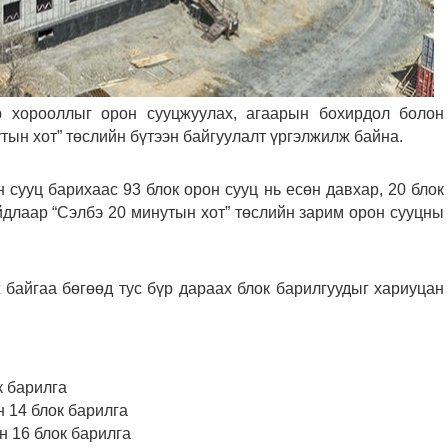
р хорооллыг орон сууцжуулах, агаарын бохирдол болон
тын хот” төслийн бүтээн байгуулалт үргэлжилж байна.
 сууц барихаас 93 блок орон сууц нь есөн давхар, 20 блок
йдлаар “Сэлбэ 20 минутын хот” төслийн зарим орон сууцны
байгаа бөгөөд тус бүр дараах блок барилгуудыг хариуцан
к барилга
н 14 блок барилга
н 16 блок барилга