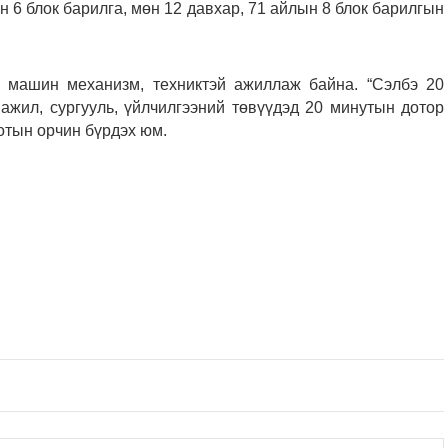
6 блок барилга, мөн 12 давхар, 71 айлын 8 блок барилгын
2 машин механизм, техниктэй ажиллаж байна. “Сэлбэ 20
ажил, сургууль, үйлчилгээний төвүүдэд 20 минутын дотор
отын орчин бүрдэх юм.