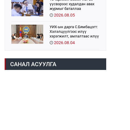
үүсвэрээс худалдан авах
журмыг баталлаа
2026.08.05
УИХ-ын дарга С.Бямбацогт:
Хэлэлцүүлгээс илүү
хэрэгжилт, амлалтаас илүү
бодит үр дүн чухал
2026.08.04
Монголбанк 7 дугаар сард
1,439.2 кг үнэт металл
САНАЛ АСУУЛГА
худалдан авлаа
2026.08.05
Монгол Улс “COP17”-д “Тал
хээрийн төлөвлөгөө”-гөө
танилцуулна
2026.08.05
УИХ-ын асуулгын цагийг
гурван удаа зохион
байгуулж, гишүүдийн
асуултыг Ерөнхий сайдад
2026.08.04
хүргүүлж, цахим хуудаст