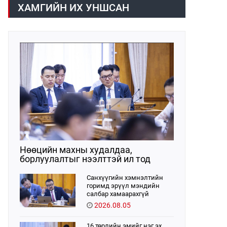
хүрээнд хууль санаачлагчаас өргөн
ХАМГИЙН ИХ УНШСАН
мэдүүлсэн хууль, Улсын Их Хурлын
бусад шийдвэрийн төслийг
урьдчилан хэлэлцэж санал, дүгнэлт
гарган нэгдсэн хуралдаанд
хэлэлцүүлэх, Улсын Их Хурлын
хяналтыг хэрэгжүүлэх, хуульд
тусгайлан заасан асуудлаар Улсын
Их Хурлын тогтоолын төсөл
боловсруулах чиг үүргээ
хэрэгжүүлэн ажиллажээ.
Нөөцийн махны худалдаа,
борлуулалтыг нээлттэй ил тод
болгоно
Санхүүгийн хэмнэлтийн
горимд эрүүл мэндийн
салбар хамаарахгүй
2026.08.05
16 төрлийн эмийг нэг эх