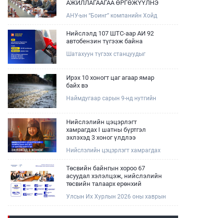
АЖИЛЛАГААГАА ӨРГӨЖҮҮЛНЭ
АНУ-ын “Боинг” компанийн Хойд
Ази дахь арилжааны нисэх онгоцны
борлуулалт, маркетингийн асуудал
Нийслэлд 107 ШТС-аар АИ 92
хариуцсан Дэд ерөнхийлөгч Жэф
автобензин түгээж байна
Эдвардс тэргүүтэй төлөөлөгчдийг
Шатахуун түгээх станцуудыг
Зам, тээврийн сайд Б.Дэлгэрсайхан
хошууныхаа тоог нэмэгдүүлэх үүрэг,
хүлээн авч уулзав.
чиглэл өгч, ажиллаж байна.
Ирэх 10 хоногт цаг агаар ямар
байх вэ
Наймдугаар сарын 9-нд нутгийн
баруун хагаст, 10-нд нутгийн зүүн
хагаст, 11-нд нутгийн зүүн өмнөд
хэсгээр ахиухан хэмжээний бороо
Нийслэлийн цэцэрлэгт
орох тул болзошгүй үер, усны
хамрагдах I шатны бүртгэл
аюулаас анхаарна уу.
эхлэхэд 3 хоног үлдлээ
Нийслэлийн цэцэрлэгт хамрагдах
хүсэлтийг 2026 оны 08 сарын 10-ны
өдрөөс 08 сарын 23-ны өдрийг
Төсвийн байнгын хороо 67
дуустал "E-Mongolia" платформоор
асуудал хэлэлцэж, нийслэлийн
дамжуулан цахимаар хүлээн
төсвийн талаарх ерөнхий
авна.Хүүхдээ цэцэрлэгт хамруулах
хяналтын сонсгол зохион
Улсын Их Хурлын 2026 оны хаврын
үйлчилгээг авахдаа дараах
байгуулсан байна
ээлжит чуулганы хугацаанд Төсвийн
зүйлсийг анхаарна уу.
байнгын хороо эрхлэх асуудлынхаа