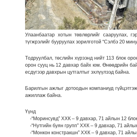
Улаанбаатар хотын төвлөрлийг сааруулах, гэ
түгжрэлийг бууруулах зорилготой “Сэлбэ 20 мину
Тодруулбал, төслийн хүрээнд нийт 113 блок орон
орон сууц нь 12 давхар байх юм. Өнөөдрийн ба
есдүгээр давхрын цутгалтыг эхлүүлээд байна.
Барилгын ажлыг дотоодын компаниуд гүйцэтгэж 
ажиллаж байна.
Үүнд
-“Моринсувд” ХХК – 9 давхар, 71 айлын 12 бло
-“Нутгийн буян групп” ХХК – 9 давхар, 71 айлы
-“Монкон констракшн” ХХК – 9 давхар, 71 айлы