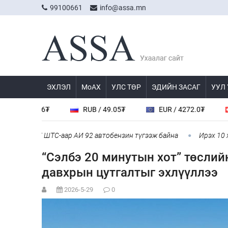
99100661
info@assa.mn
ЭХЛЭЛ
МоАХ
УЛС ТӨР
ЭДИЙН ЗАСАГ
УУЛ
 23.56₮
RUB / 49.05₮
EUR / 4272.0₮
CHF 
лд 107 ШТС-аар АИ 92 автобензин түгээж байна
Ирэх 10 хоногт
“Сэлбэ 20 минутын хот” төслий
давхрын цутгалтыг эхлүүллээ
2026-5-29
0