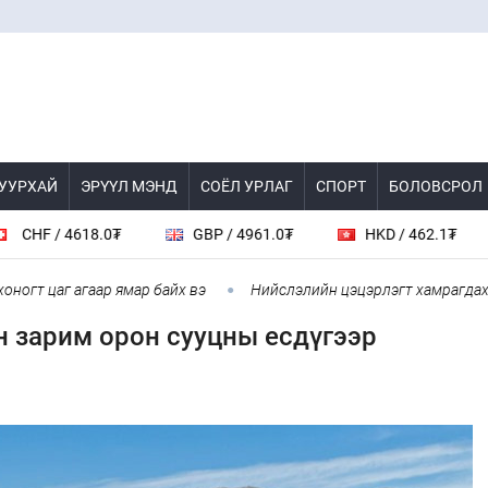
 УУРХАЙ
ЭРҮҮЛ МЭНД
СОЁЛ УРЛАГ
СПОРТ
БОЛОВСРОЛ
/ 4618.0₮
GBP / 4961.0₮
HKD / 462.1₮
C
 цаг агаар ямар байх вэ
Нийслэлийн цэцэрлэгт хамрагдах I шатн
н зарим орон сууцны есдүгээр