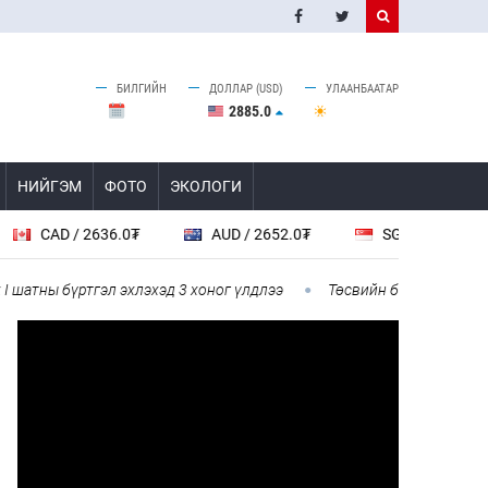
БИЛГИЙН
ДОЛЛАР (USD)
УЛААНБААТАР
2885.0
НИЙГЭМ
ФОТО
ЭКОЛОГИ
AD / 2636.0₮
AUD / 2652.0₮
SGD / 2885.0₮
ы бүртгэл эхлэхэд 3 хоног үлдлээ
Төсвийн байнгын хороо 67 а