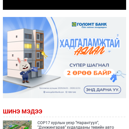
ШИНЭ МЭДЭЭ
COP17 хурлын үеэр "Нарантуул",
"Дүнжингарав" худалдааны төвийн авто