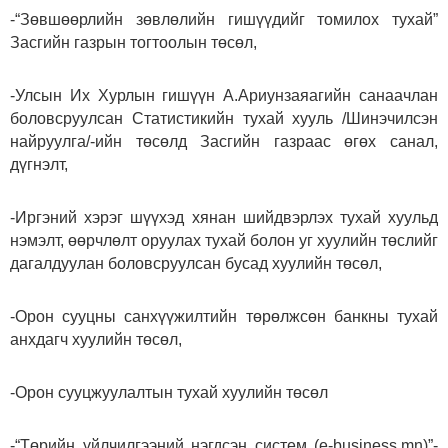
-“Зөвшөөрлийн зөвлөлийн гишүүдийг томилох тухай”
Засгийн газрын тогтоолын төсөл,
-Улсын Их Хурлын гишүүн А.Ариунзаяагийн санаачлан
боловсруулсан Статистикийн тухай хууль /Шинэчилсэн
найруулга/-ийн төсөлд Засгийн газраас өгөх санал,
дүгнэлт,
-Иргэний хэрэг шүүхэд хянан шийдвэрлэх тухай хуульд
нэмэлт, өөрчлөлт оруулах тухай болон уг хуулийн төслийг
дагалдуулан боловсруулсан бусад хуулийн төсөл,
-Орон сууцны санхүүжилтийн төрөлжсөн банкны тухай
анхдагч хуулийн төсөл,
-Орон сууцжуулалтын тухай хуулийн төсөл
-“Төрийн үйлчилгээний нэгдсэн систем (e-business.mn)”-