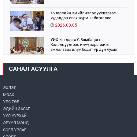
16 төрлийн эмийг нэг эх үүсвэрээс
худалдан авах журмыг баталлаа
2026.08.05
УИХ-ын дарга С.Бямбацогт:
Хэлэлцүүлгээс илүү хэрэгжилт,
амлалтаас илүү бодит үр дүн чухал
2026.08.04
САНАЛ АСУУЛГА
Монголбанк 7 дугаар сард 1,439.2 кг үнэт
металл худалдан авлаа
2026.08.05
ЭХЛЭЛ
МОАХ
Н.Номтойбаяр: Аймгуудад тулгамдаж
буй асуудлуудыг долоо хоног бүр
УЛС ТӨР
Засгийн газрын хуралдаанд
ЭДИЙН ЗАСАГ
танилцуулж, шийдвэрлүүлнэ
2026.08.06
УУЛ УУРХАЙ
ЭРҮҮЛ МЭНД
Монгол Улс “COP17”-д “Тал хээрийн
төлөвлөгөө”-гөө танилцуулна
СОЁЛ УРЛАГ
2026.08.05
СПОРТ