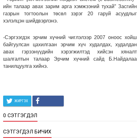
ийн талаар авах зарим арга хэмжээний тухай” Засгийн
газрын тогтоолын төсөл зэрэг 20 гаруй асуудлыг
хэлэлцэн шийдвэрлэнэ.
-Сэргээгдэх эрчим хүчний чиглэлээр 2007 оноос хойш
байгуулсан цахилгаан эрчим хүч худалдах, худалдан
авах гэрээнүүдийн хэрэгжилтэд хийсэн хяналт
шалгалтын талаар Эрчим хүчний сайд Б.Найдалаа
танилцуулга хийнэ.
ЖИРГЭХ
0 СЭТГЭГДЭЛ
СЭТГЭГДЭЛ БИЧИХ