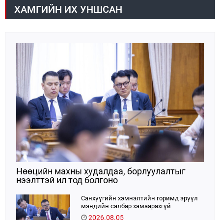
дулааны эрчим хүчний 32 хувь, төвийн бүсийн
ярилцсан тул "Петрочайна Дачин Тамсаг" ХХК
ХАМГИЙН ИХ УНШСАН
цахилгаан эрчим хүчний хэрэглээний 10 хувийг
оролцоогоо улам идэвхжүүлнэ гэдэгт итгэлтэй
хангадаг, үйлдвэрлэлийн хэмжээгээрээ ТӨК-иудын
байгаагаа илэрхийллээ.
хоёрдугаарт эрэмбэлэгддэг.Е
Нөөцийн махны худалдаа, борлуулалтыг
нээлттэй ил тод болгоно
Санхүүгийн хэмнэлтийн горимд эрүүл
мэндийн салбар хамаарахгүй
2026.08.05