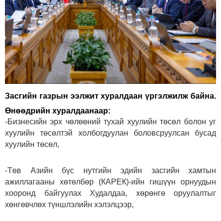
Засгийн газрын ээлжит хуралдаан үргэлжилж байна.
Өнөөдрийн хуралдаанаар:
-Бизнесийн эрх чөлөөний тухай хуулийн төсөл болон уг
хуулийн төсөлтэй холбогдуулан боловсруулсан бусад
хуулийн төсөл,
-Төв Азийн бүс нутгийн эдийн засгийн хамтын
ажиллагааны хөтөлбөр (КАРЕК)-ийн гишүүн орнуудын
хооронд байгуулах Худалдаа, хөрөнгө оруулалтыг
хөнгөвчлөх түншлэлийн хэлэлцээр,