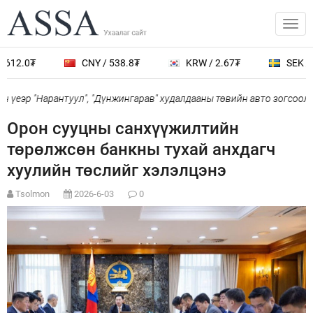
612.0₮
CNY / 538.8₮
KRW / 2.67₮
SEK / 4
 үеэр "Нарантуул", "Дүнжингарав" худалдааны төвийн авто зогсоолыг
Орон сууцны санхүүжилтийн
төрөлжсөн банкны тухай анхдагч
хуулийн төслийг хэлэлцэнэ
Tsolmon
2026-6-03
0