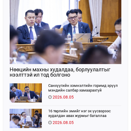
Нөөцийн махны худалдаа, борлуулалтыг
нээлттэй ил тод болгоно
Санхүүгийн хэмнэлтийн горимд эрүүл
мэндийн салбар хамаарахгүй
2026.08.05
16 төрлийн эмийг нэг эх үүсвэрээс
худалдан авах журмыг баталлаа
2026.08.05