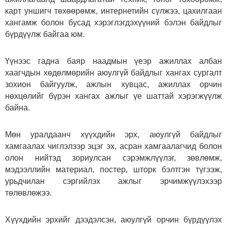
карт уншигч төхөөрөмж, интернетийн сүлжээ, цахилгаан
хангамж болон бусад хэрэглэгдэхүүний бэлэн байдлыг
бүрдүүлж байгаа юм.
Үүнээс гадна баяр наадмын үеэр ажиллах албан
хаагчдын хөдөлмөрийн аюулгүй байдлыг хангах сургалт
зохион байгуулж, ажлын хувцас, ажиллах орчин
нөхцөлийг бүрэн хангах ажлыг үе шаттай хэрэгжүүлж
байна.
Мөн уралдаанч хүүхдийн эрх, аюулгүй байдлыг
хамгаалах чиглэлээр эцэг эх, асран хамгаалагчид болон
олон нийтэд зориулсан сэрэмжлүүлэг, зөвлөмж,
мэдээллийн материал, постер, шторк бэлтгэн түгээж,
урьдчилан сэргийлэх ажлыг эрчимжүүлэхээр
төлөвлөжээ.
Хүүхдийн эрхийг дээдэлсэн, аюулгүй орчин бүрдүүлэх