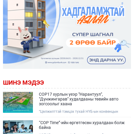
ШИНЭ МЭДЭЭ
COP17 хурлын үеэр "Нарантуул",
"Дүнжингарав" худалдааны төвийн авто
зогсоолыг хаана
“Цөлжилттэй тэмцэх тухай НҮБ-ын конвенцын
Талуудын 17 дугаар Бага хурал (COP17)” наймдугаар
сарын 17-28-ны өдрүүдэд Улаанбаатар хотод зохион
“COP Time”-ийн өргөтгөсөн хуралдаан болж
байгуулагдана.Хурлын үеэр Нарантуул, Дүнжингарав
байна
худалдааны төвүүдийн авто зогсоолыг түр хааж,