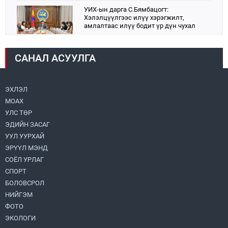
УИХ-ын дарга С.Бямбацогт:
Хэлэлцүүлгээс илүү хэрэгжилт,
амлалтаас илүү бодит үр дүн чухал
2026.08.04
САНАЛ АСУУЛГА
Монголбанк 7 дугаар сард 1,439.2 кг үнэт
металл худалдан авлаа
2026.08.05
ЭХЛЭЛ
МОАХ
Монгол Улс “COP17”-д “Тал хээрийн
төлөвлөгөө”-гөө танилцуулна
УЛС ТӨР
2026.08.05
ЭДИЙН ЗАСАГ
УУЛ УУРХАЙ
Нийслэлийн Засаг дарга бөгөөд
ЭРҮҮЛ МЭНД
Улаанбаатар хотын Захирагч
СОЁЛ УРЛАГ
Б.Пүрэвдагва ХУД-ийн 12,13, 14-р
хорооны үер, усны эрсдэлтэй цэгүүдэд
СПОРТ
2026.08.04
ажиллалаа
БОЛОВСРОЛ
НИЙГЭМ
УИХ-ын асуулгын цагийг гурван удаа
зохион байгуулж, гишүүдийн асуултыг
ФОТО
Ерөнхий сайдад хүргүүлж, цахим
ЭКОЛОГИ
хуудаст байршуулжээ
2026.08.04