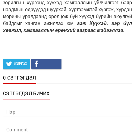
зорилгын хүрээнд хүүхэд хамгааллын үйлчилгээг баяр
наадмын өдрүүдэд шуурхай, хүртээмжтэй хүргэж, хурдан
морины уралдаанд оролцож буй хүүхэд бүрийн аюулгүй
байдлыг ханган ажиллах юм
гэж Хүүхэд, гэр бүл
хөгжил, хамгааллын ерөнхий газраас мэдээллээ.
ЖИРГЭХ
0 СЭТГЭГДЭЛ
СЭТГЭГДЭЛ БИЧИХ