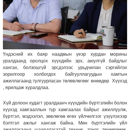
Үндэсний их баяр наадмын үеэр хурдан морины
уралдаанд оролцох хүүхдийн эрх, аюулгүй байдлыг
хангах, болзошгүй эрсдэлээс урьдчилан сэргийлэх
зорилгоор холбогдох байгууллагуудын хамтын
ажиллагаанд тулгуурласан төлөвлөгөөг өнөөдөр Хүүхэд
, ярилцаж хуралдлаа.
Хүй долоон худагт уралдаанч хүүхдийн бүртгэлийн болон
хүүхэд хамгааллын түр хамгаалах байрыг ажиллуулж,
бүртгэл, мэдээлэл, зөвлөгөө өгөх үйлчилгээг үзүүлэхээр
бэлтгэл ажлыг хангаж байна. Мөн бүртгэлийн үйл
ажиллагаанд шаардлагатай техник, тоног төхөөрөмж,