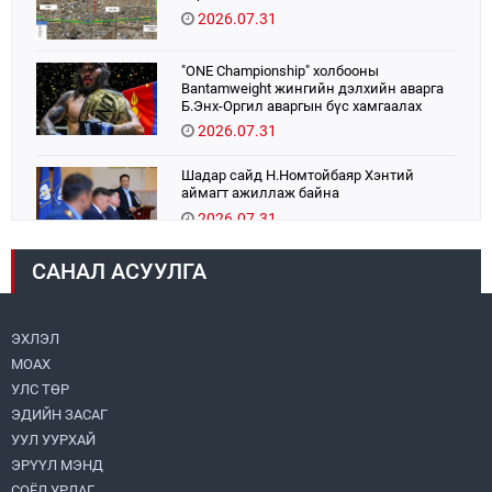
2026.07.31
"ONE Championship" холбооны
Bantamweight жингийн дэлхийн аварга
Б.Энх-Оргил аваргын бүс хамгаалах
тулаанаа өнөөдөр хийнэ.
2026.07.31
Шадар сайд Н.Номтойбаяр Хэнтий
аймагт ажиллаж байна
2026.07.31
САНАЛ АСУУЛГА
Авто зам шинээр барина
2026.07.31
ЭХЛЭЛ
МОАХ
Бага орлоготой иргэдийн орлогод татвар
ногдуулахгүй байх эрх зүйн орчныг
УЛС ТӨР
бүрдүүллээ
ЭДИЙН ЗАСАГ
2026.07.30
УУЛ УУРХАЙ
ЭРҮҮЛ МЭНД
Их, дээд сургууль, коллежийн хичээл
есдүгээр сарын 1-нээс цахимаар эхэлнэ
СОЁЛ УРЛАГ