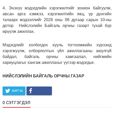
4. Энэхүү мэдэгдлийн хэрэгжилтийг зохион байгуулж,
авсан арга хэмжээ, хэрэгжилтийн явц, үр дүнгийн
талаарх мэдээллийг 2026 оны 06 дугаар сарын 10-ны
дотор Нийслэлийн Байгаль орчны газарт тухай бүр
ирүүлж ажиллах.
Мэдэгдлийг холбогдох хууль тогтоомжийн хүрээнд
хэрэгжүүлж, олборлолтын үйл ажиллагааны аюулгүй
байдал, байгаль орчны хамгаалал, нийгмийн
хариуцлагыг хангаж ажиллахыг үүгээр мэдэгдье.
НИЙСЛЭЛИЙН БАЙГАЛЬ ОРЧНЫ ГАЗАР
ЖИРГЭХ
0 СЭТГЭГДЭЛ