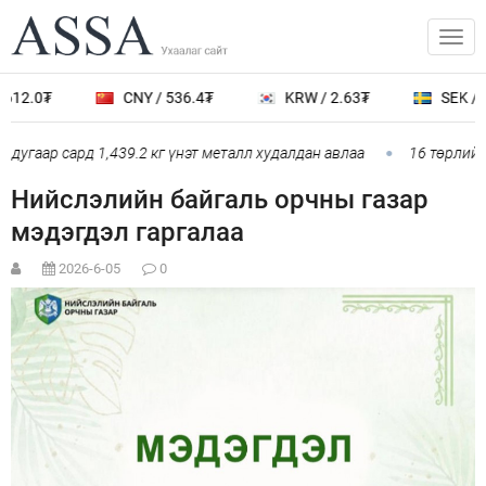
612.0₮
CNY / 536.4₮
KRW / 2.63₮
SEK / 3
дугаар сард 1,439.2 кг үнэт металл худалдан авлаа
16 төрлийн 
Нийслэлийн байгаль орчны газар
мэдэгдэл гаргалаа
2026-6-05
0