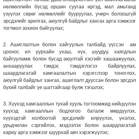
нөлөөллийн бүсэд оршин суугаа иргэд, мал амьтанд
үзүүлэх сөрөг нөлөөллийг бууруулах, учирч болзошгүй
эрсдэлийг арилгах, аюулгүй байдлыг хангах арга хэмжээг
тогтмол зохион байгуулах;
2. Ашиглалтын болон хайгуулын талбайд үүссэн ам
цооног, ил уурхайн ухаш, нүх, шуудуу, хаягдлын
байгууламж болон бусад аюултай хэсгийг хашаажуулах,
анхааруулах тэмдэг, тэмдэглэгээ байрлуулах,
шаардлагатай хамгаалалтын хэрэгслээр тоноглох,
аюулгүй байдлыг хангах, ашиглалт дууссан болон эрсдэл
бүхий талбайг үе шаттайгаар булж тэгшлэх;
3. Хүүхэд хамгааллын тухай хууль тогтоомжид нийцүүлэн
хүүхэд хамгааллын бодлогоо баталж мөрдүүлэх,
хүүхэдтэй холбоотой эрсдэлийг илрүүлэх, үнэлэх,
урьдчилан сэргийлэх, мэдээлэх болон шаардлагатай
хариу арга хэмжээг шуурхай авч хэрэгжүүлэх;