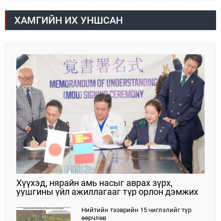
арга хэмжээний тухай” Засгийн газрын тогтоол
Засгийн газрын тогтоолыг баталлаа.
батлагдлаа.
ХАМГИЙН ИХ УНШСАН
Хүүхэд, нярайн амь насыг аврах зүрх,
уушгины үйл ажиллагааг түр орлон дэмжих
ЭКМО технологийг ЭХЭМҮТ-д нэвтрүүлнэ
Нийтийн тээврийн 15 чиглэлийг түр
өөрчлөв