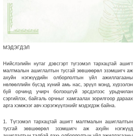
МЭДЭГДЭЛ
Нийслэлийн нутаг дэвсгэрт түгээмэл тархацтай ашигт
малтмалын ашиглалтын тусгай зөвшөөрөл эзэмшигч аж
ахуйн нэгжүүдийн олборлолтын үйл ажиллагааны
нөлөөллийн бүсэд хүний амь нас, эрүүл мэнд, хүрээлэн
буй орчинд учирч болзошгүй эрсдэлээс урьдчилан
сэргийлэх, байгаль орчныг хамгаалах зорилгоор дараах
арга хэмжээг авч хэрэгжүүлэхийг мэдэгдэж байна.
1. Түгээмэл тархацтай ашигт малтмалын ашиглалтын
тусгай зөвшөөрөл эзэмшигч аж ахуйн нэгжүүд
ашиглалтын талбай дахь олборлолтын үйл ажиллагааны