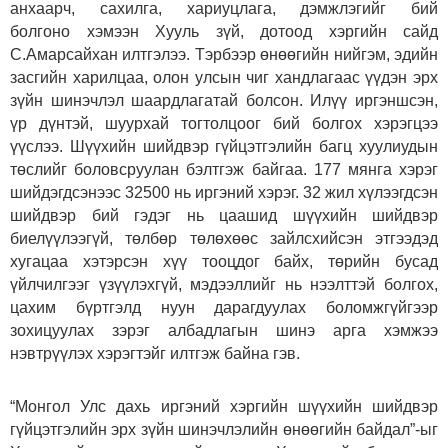
анхаарч, сахилга, хариуцлага, дэмжлэгийг бий
болгоно хэмээн Хууль зүй, дотоод хэргийн сайд
С.Амарсайхан илтгэлээ. Тэрбээр өнөөгийн нийгэм, эдийн
засгийн харилцаа, олон улсын чиг хандлагаас үүдэн эрх
зүйн шинэчлэл шаардлагатай болсон. Илүү иргэншсэн,
үр дүнтэй, шуурхай тогтолцоог бий болгох хэрэгцээ
үүслээ. Шүүхийн шийдвэр гүйцэтгэлийн багц хуулиудын
төслийг боловсруулан бэлтгэж байгаа. 177 мянга хэрэг
шийдэгдсэнээс 32500 нь иргэний хэрэг. 32 жил хүлээгдсэн
шийдвэр бий гэдэг нь цаашид шүүхийн шийдвэр
биелүүлээгүй, төлбөр төлөхөөс зайлсхийсэн этгээдэд
хугацаа хэтэрсэн хүү тооцдог байх, төрийн бусад
үйлчилгээг үзүүлэхгүй, мэдээллийг нь нээлттэй болгох,
цахим бүртгэлд нуун дарагдуулах боломжгүйгээр
зохицуулах зэрэг албадлагын шинэ арга хэмжээ
нэвтрүүлэх хэрэгтэйг илтгэж байна гэв.
“Монгол Улс дахь иргэний хэргийн шүүхийн шийдвэр
гүйцэтгэлийн эрх зүйн шинэчлэлийн өнөөгийн байдал”-ыг