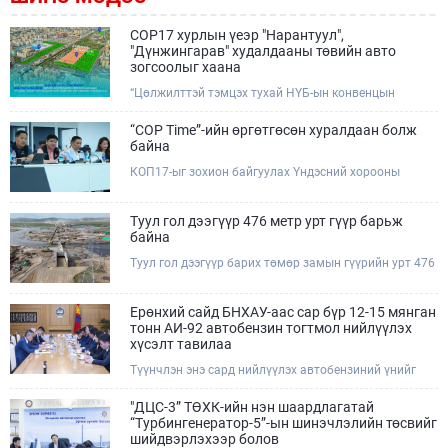
COP17 хурлын үеэр "Нарантуул",
"Дүнжингарав" худалдааны төвийн авто
зогсоолыг хаана
“Цөлжилттэй тэмцэх тухай НҮБ-ын конвенцын
Талуудын 17 дугаар Бага хурал (COP17)” наймдугаар
сарын 17-28-ны өдрүүдэд Улаанбаатар хотод зохион
“COP Time”-ийн өргөтгөсөн хуралдаан болж
байгуулагдана.Хурлын үеэр Нарантуул, Дүнжингарав
байна
худалдааны төвүүдийн авто зогсоолыг түр хааж,
КОП17-ыг зохион байгуулах Үндэсний хорооны
тухайн чиглэлд нийтийн тээврийн хүртээмжийг
Ажлын албанаас хурлын бэлтгэл ажлын явц, уялдаа
нэмэгдүүлнэ.
холбоог хангах хүрээнд Бямба гараг бүр “COP Time”
дотоод хуралдааныг тогтмол зохион байгуулж ирсэн
Туул гол дээгүүр 476 метр урт гүүр барьж
билээ.Өнөөдөр “COP Time”-ийн сүүлийн хуралдааныг
байна
өргөтгөсөн хэлбэрээр зохион байгуулж байгаа
Туул гол дээгүүр барих төмөр замын гүүрийн урт 476
бөгөөд үүнд Үндэсний хорооны дэргэдэх дэд
метр бөгөөд барилгын ажил ид өрнөж байна.Энэ
хороодын гишүүд оролцож байна.
хэсэгт баригдах бетонон гүүр нь төмөр замын
хөдөлгөөнийг найдвартай, тасралтгүй нэвтрүүлэх
Ерөнхий сайд БНХАУ-аас сар бүр 12-15 мянган
чухал байгууламж бөгөөд уг ажлыг "Очирням" ХХК,
тонн АИ-92 автобензин тогтмол нийлүүлэх
"Тэргүүн саруул зам" ХХК, "Хотгорзам" ХХК зэрэг
хүсэлт тавилаа
таван компани гүйцэтгэж байна.
Түүнчлэн энэ сард нийлүүлэх автобензиний үнийг
олон улсын зах зээлийн ханшаас өндөр, үнийг
бууруулах боломжийг судлахыг хүслээ. Тэрбээр
"ДЦС-3” ТӨХК-ийн нэн шаардлагатай
Монгол Улсад үүсээд буй шатахууны нөхцөл байдлыг
“Турбингенератор-5”-ын шинэчлэлийн төсвийг
шийдвэрлэхэд Иж бүрэн стратегийн түншлэл бүхий
шийдвэрлэхээр болов