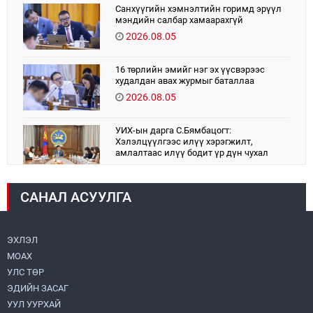
Санхүүгийн хэмнэлтийн горимд эрүүл
мэндийн салбар хамаарахгүй
2026.08.05
16 төрлийн эмийг нэг эх үүсвэрээс
худалдан авах журмыг баталлаа
2026.08.05
УИХ-ын дарга С.Бямбацогт:
Хэлэлцүүлгээс илүү хэрэгжилт,
амлалтаас илүү бодит үр дүн чухал
2026.08.04
САНАЛ АСУУЛГА
Монголбанк 7 дугаар сард 1,439.2 кг үнэт
металл худалдан авлаа
2026.08.05
ЭХЛЭЛ
МОАХ
Монгол Улс “COP17”-д “Тал хээрийн
төлөвлөгөө”-гөө танилцуулна
УЛС ТӨР
2026.08.05
ЭДИЙН ЗАСАГ
УУЛ УУРХАЙ