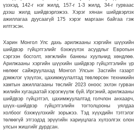
үзэхэд, 142-г нэг жилд, 157-г 1-3 жилд, 34-г гурваас
дээш жилд шийдвэрлэжээ. Хэрэг хянан шийдвэрлэх
ажиллагаа дуусаагүй 175 хэрэг маргаан байгаа гэж
илтгэсэн.
Харин Монгол Улс дахь арилжааны хэргийн шүүхийн
шийдвэр гүйцэтгэлийг бэхжүүлэх асуудлыг
Европын
сэргээн босголт, хөгжлийн банкны хуульчид хөндлөө.
Арилжааны хэргийн шүүхийн шийдвэр гүйцэтгэлийн үр
нөлөөг сайжруулахад Монгол Улсын Засгийн газарт
дэмжлэг үзүүлэх, цахимжуулалтад төвлөрсөн техникийн
хамтын ажиллагааны төслийг 2023 оноос эхлэн гурван
жилийн хугацаатай хэрэгжүүлж буй. Иргэний, арилжааны
шийдвэр гүйцэтгэл, цахимжуулалтад голчлон анхаарч,
шүүх–шийдвэр гүйцэтгэлийн тогтолцооны уялдаа
холбоог бэхжүүлэхийг зорьжээ. Тэд хүүхдийн тэтгэлэг
төлөөгүй этгээдэд эрүүгийн хариуцлага хүлээлгэх олон
улсын жишгийг дурдсан.