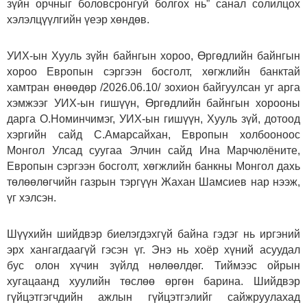
зүйн орчныг боловсронгуй болгох нь” санал солилцох
хэлэлцүүлгийн үеэр хөндөв.
УИХ-ын Хууль зүйн байнгын хороо, Өргөдлийн байнгын
хороо Европын сэргээн босголт, хөгжлийн банктай
хамтран өнөөдөр /2026.06.10/ зохион байгуулсан уг арга
хэмжээг УИХ-ын гишүүн, Өргөдлийн байнгын хорооны
дарга О.Номинчимэг, УИХ-ын гишүүн, Хууль зүй, дотоод
хэргийн сайд С.Амарсайхан, Европын холбооноос
Монгол Улсад суугаа Элчин сайд Ина Марчюлёните,
Европын сэргээн босголт, хөгжлийн банкны Монгол дахь
төлөөлөгчийн газрын тэргүүн Жахан Шамсиев нар нээж,
үг хэлсэн.
Шүүхийн шийдвэр биелэгдэхгүй байна гэдэг нь иргэний
эрх хангагдаагүй гэсэн үг. Энэ нь хоёр хүний асуудал
бус олон хүчин зүйлд нөлөөлдөг. Тиймээс ойрын
хугацаанд хуулийн төслөө өргөн барина. Шийдвэр
гүйцэтгэгчдийн ажлын гүйцэтгэлийг сайжруулахад