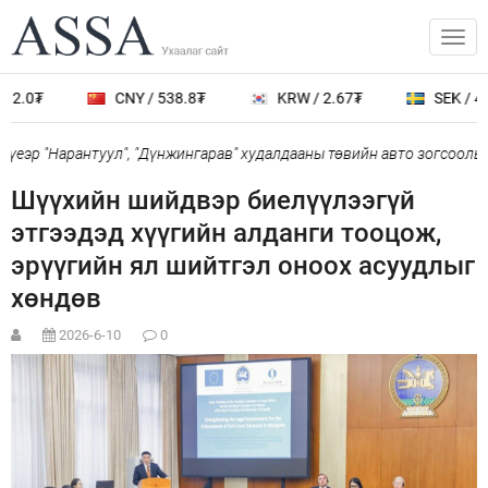
2.0₮
CNY / 538.8₮
KRW / 2.67₮
SEK / 401
еэр "Нарантуул", "Дүнжингарав" худалдааны төвийн авто зогсоолыг 
Шүүхийн шийдвэр биелүүлээгүй
этгээдэд хүүгийн алданги тооцож,
эрүүгийн ял шийтгэл оноох асуудлыг
хөндөв
2026-6-10
0