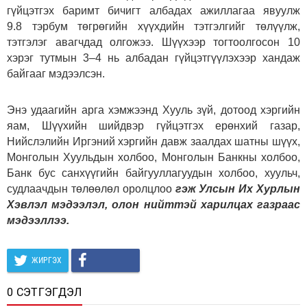
гүйцэтгэх баримт бичигт албадах ажиллагаа явуулж
9.8 тэрбум төгрөгийн хүүхдийн тэтгэлгийг төлүүлж,
тэтгэлэг авагчдад олгожээ. Шүүхээр тогтоолгосон 10
хэрэг тутмын 3–4 нь албадан гүйцэтгүүлэхээр хандаж
байгааг мэдээлсэн.
Энэ удаагийн арга хэмжээнд Хууль зүй, дотоод хэргийн
яам, Шүүхийн шийдвэр гүйцэтгэх ерөнхий газар,
Нийслэлийн Иргэний хэргийн давж заалдах шатны шүүх,
Монголын Хуульдын холбоо, Монголын Банкны холбоо,
Банк бус санхүүгийн байгууллагуудын холбоо, хуульч,
судлаачдын төлөөлөл оролцлоо
гэж Улсын Их Хурлын
Хэвлэл мэдээлэл, олон нийттэй харилцах газраас
мэдээллээ.
ЖИРГЭХ
0 СЭТГЭГДЭЛ