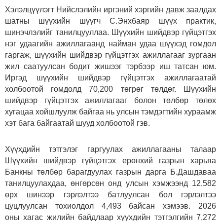
Хэлэлцүүлэгт Нийслэлийн иргэний хэргийн давж заалдах
шатны шүүхийн шүүгч С.Энхбаяр шүүх практик,
шинэчлэлийг танилцууллаа. Шүүхийн шийдвэр гүйцэтгэх
нэг удаагийн ажиллагаанд найман удаа шүүхэд гомдол
гаргаж, шүүхийн шийдвэр гүйцэтгэх ажиллагааг зургаан
жил саатуулсан бодит жишээг тэрбээр иш татсан юм.
Иргэд шүүхийн шийдвэр гүйцэтгэх ажиллагаатай
холбоотой гомдолд 70,200 төгрөг төлдөг. Шүүхийн
шийдвэр гүйцэтгэх ажиллагааг болон төлбөр төлөх
хугацаа хойшлуулж байгаа нь улсын тэмдэгтийн хураамж
хэт бага байгаатай шууд холбоотой гэв.
Хүүхдийн тэтгэлэг гаргуулах ажиллагааны талаар
Шүүхийн шийдвэр гүйцэтгэх ерөнхий газрын харьяа
Банкны төлбөр барагдуулах газрын дарга Б.Дашдаваа
танилцуулахдаа, өнгөрсөн онд улсын хэмжээнд 12,582
өрх шинээр гэрлэлтээ батлуулсан бол гэрлэлтээ
цуцлуулсан тохиолдол 4,493 байсан хэмээв. 2026
оны хагас жилийн байдлаар хүүхдийн тэтгэлгийн 7,272