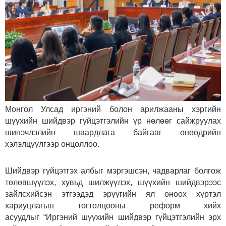
Монгол Улсад иргэний болон арилжааны хэргийн
шүүхийн шийдвэр гүйцэтгэлийн үр нөлөөг сайжруулах
шинэчлэлийн шаардлага байгааг өнөөдрийн
хэлэлцүүлгээр онцоллоо.
Шийдвэр гүйцэтгэх албыг мэргэшсэн, чадварлаг болгож
төлөвшүүлэх, хувьд шилжүүлэх, шүүхийн шийдвэрээс
зайлсхийсэн этгээдэд эрүүгийн ял оноох хүртэл
хариуцлагын тогтолцооны реформ хийх
асуудлыг “Иргэний шүүхийн шийдвэр гүйцэтгэлийн эрх