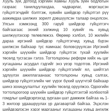
Хууль зүй, дотоод хэргийн яамны Хууль зүйн бодлогын
газраас танилцуулахдаа, чадварлаг, мэргэшсэн
гүйцэтгэгчдийг бэлтгэж, хувийн шийдвэр гүйцэтгэл рүү
аажимдаа шилжих зорилт дэвшүүлсэн талаар онцолсон.
Улсын хэмжээнд 300 гаруй шийдвэр гүйцэтгэгч
байгаагаас эхний ээлжинд 10 хувийг нь хувьд
шилжүүлэхээр төлөвлөжээ. Өөрөөр хэлбэл, 10 жилийн
дараа иргэний шийдвэр гүйцэтгэгчид хувьд бүрэн
шилжсэн байхаар тус яамнаас боловсруулсан Иргэний
хэргийн шүүхийн шийдвэр гүйцэтгэх тухай хуулийн
төсөлд тусгасан гэлээ. Тогтолцооны реформ хийх нь цаг
хугацааны асуудал гэдгийг энэ үеэр тодотгов. Иргэний
хэргийн шүүхийн шийдвэр гүйцэтгэлийг ял, шийтгэл
эдлүүлэх ажиллагаанаас тогтолцооны хувьд салгах,
шийдвэр гүйцэтгэлийн чиг үүрэг бүхий шүүгчтэй байхаар
шинэ зохицуулалтыг хуулийн төсөлд оруулжээ. Одоогийн
тогтолцоогоор шүүхийн шийдвэр гүйцэтгэхтэй холбоотой
гомдлыг шийдвэрлэхэд зургаан шат дамжиж байгаа нь 1-
3 жилээр удаашруулах үр дагавартай байгаа. Эцэслэн
шийдвэрлэсэн хэрэг маргааныг хугацааны хувьд ангилж