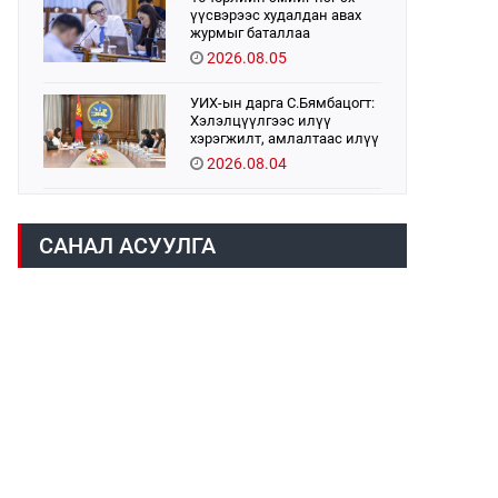
үүсвэрээс худалдан авах
журмыг баталлаа
2026.08.05
УИХ-ын дарга С.Бямбацогт:
Хэлэлцүүлгээс илүү
хэрэгжилт, амлалтаас илүү
бодит үр дүн чухал
2026.08.04
Монголбанк 7 дугаар сард
1,439.2 кг үнэт металл
САНАЛ АСУУЛГА
худалдан авлаа
2026.08.05
Монгол Улс “COP17”-д “Тал
хээрийн төлөвлөгөө”-гөө
танилцуулна
2026.08.05
УИХ-ын асуулгын цагийг
гурван удаа зохион
байгуулж, гишүүдийн
асуултыг Ерөнхий сайдад
2026.08.04
хүргүүлж, цахим хуудаст