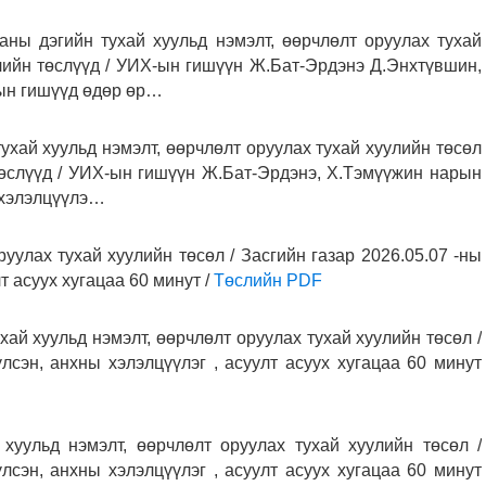
ны дэгийн тухай хуульд нэмэлт, өөрчлөлт оруулах тухай
лийн төслүүд / УИХ-ын гишүүн Ж.Бат-Эрдэнэ Д.Энхтүвшин,
рын гишүүд өдөр өр…
хай хуульд нэмэлт, өөрчлөлт оруулах тухай хуулийн төсөл
төслүүд / УИХ-ын гишүүн Ж.Бат-Эрдэнэ, Х.Тэмүүжин нарын
ы хэлэлцүүлэ…
уулах тухай хуулийн төсөл / Засгийн газар 2026.05.07 -ны
т асуух хугацаа 60 минут /
Төслийн PDF
ай хуульд нэмэлт, өөрчлөлт оруулах тухай хуулийн төсөл /
лсэн, анхны хэлэлцүүлэг , асуулт асуух хугацаа 60 минут
хуульд нэмэлт, өөрчлөлт оруулах тухай хуулийн төсөл /
лсэн, анхны хэлэлцүүлэг , асуулт асуух хугацаа 60 минут