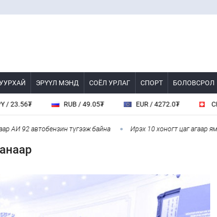
 УУРХАЙ
ЭРҮҮЛ МЭНД
СОЁЛ УРЛАГ
СПОРТ
БОЛОВСРОЛ
₮
RUB / 49.05₮
EUR / 4272.0₮
CHF / 4618
92 автобензин түгээж байна
Ирэх 10 хоногт цаг агаар ямар байх
аанаар