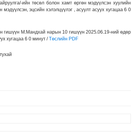
айруулга/-ийн төсөл болон хамт өргөн мэдүүлсэн хуулийн
н мэдүүлсэн, эцсийн хэлэлцүүлэг , асуулт асуух хугацаа 6 0
ын гишүүн М.Мандхай нарын 10 гишүүн 2025.06.19-ний өдөр
ух хугацаа 6 0 минут /
Төслийн PDF
 тухай