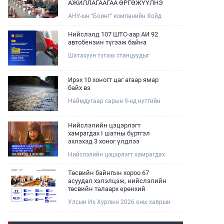
АЖИЛЛАГААГАА ӨРГӨЖҮҮЛНЭ
АНУ-ын “Боинг” компанийн Хойд
Ази дахь арилжааны нисэх онгоцны
борлуулалт, маркетингийн асуудал
Нийслэлд 107 ШТС-аар АИ 92
хариуцсан Дэд ерөнхийлөгч Жэф
автобензин түгээж байна
Эдвардс тэргүүтэй төлөөлөгчдийг
Шатахуун түгээх станцуудыг
Зам, тээврийн сайд Б.Дэлгэрсайхан
хошууныхаа тоог нэмэгдүүлэх үүрэг,
хүлээн авч уулзав.
чиглэл өгч, ажиллаж байна.
Ирэх 10 хоногт цаг агаар ямар
байх вэ
Наймдугаар сарын 9-нд нутгийн
баруун хагаст, 10-нд нутгийн зүүн
хагаст, 11-нд нутгийн зүүн өмнөд
хэсгээр ахиухан хэмжээний бороо
Нийслэлийн цэцэрлэгт
орох тул болзошгүй үер, усны
хамрагдах I шатны бүртгэл
аюулаас анхаарна уу.
эхлэхэд 3 хоног үлдлээ
Нийслэлийн цэцэрлэгт хамрагдах
хүсэлтийг 2026 оны 08 сарын 10-ны
өдрөөс 08 сарын 23-ны өдрийг
Төсвийн байнгын хороо 67
дуустал "E-Mongolia" платформоор
асуудал хэлэлцэж, нийслэлийн
дамжуулан цахимаар хүлээн
төсвийн талаарх ерөнхий
авна.Хүүхдээ цэцэрлэгт хамруулах
хяналтын сонсгол зохион
Улсын Их Хурлын 2026 оны хаврын
үйлчилгээг авахдаа дараах
байгуулсан байна
ээлжит чуулганы хугацаанд Төсвийн
зүйлсийг анхаарна уу.
байнгын хороо эрхлэх асуудлынхаа