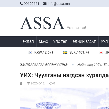
99100661
info@assa.mn
ЭХЛЭЛ
МоАХ
УЛС ТӨР
ЭДИЙН ЗАСАГ
УУЛ
.8₮
KRW / 2.67₮
SEK / 401.7₮
JPY / 23.56
МТЫН АЖИЛЛАГААГАА ӨРГӨЖҮҮЛНЭ
Нийслэлд 107 ШТС-аар АИ 
УИХ: Чуулганы нэгдсэн хуралд
2026-6-12
0