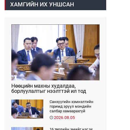
хүрээнд хууль санаачлагчаас өргөн
ХАМГИЙН ИХ УНШСАН
мэдүүлсэн хууль, Улсын Их Хурлын
бусад шийдвэрийн төслийг
урьдчилан хэлэлцэж санал, дүгнэлт
гарган нэгдсэн хуралдаанд
хэлэлцүүлэх, Улсын Их Хурлын
хяналтыг хэрэгжүүлэх, хуульд
тусгайлан заасан асуудлаар Улсын
Их Хурлын тогтоолын төсөл
боловсруулах чиг үүргээ
хэрэгжүүлэн ажиллажээ.
Нөөцийн махны худалдаа,
борлуулалтыг нээлттэй ил тод
болгоно
Санхүүгийн хэмнэлтийн
горимд эрүүл мэндийн
салбар хамаарахгүй
2026.08.05
16 төрлийн эмийг нэг эх