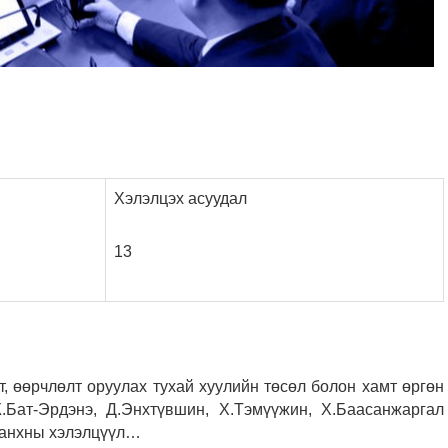
Хэлэлцэх асуудал
13
, өөрчлөлт оруулах тухай хуулийн төсөл болон хамт өргөн
Бат-Эрдэнэ, Д.Энхтүвшин, Х.Тэмүүжин, Х.Баасанжаргал
, анхны хэлэлцүүл…