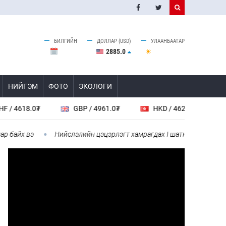
БИЛГИЙН
ДОЛЛАР (USD)
УЛААНБААТАР
2885.0
НИЙГЭМ
ФОТО
ЭКОЛОГИ
.0₮
GBP / 4961.0₮
HKD / 462.1₮
CAD / 2
 вэ
Нийслэлийн цэцэрлэгт хамрагдах I шатны бүртгэл эхлэхэд 3