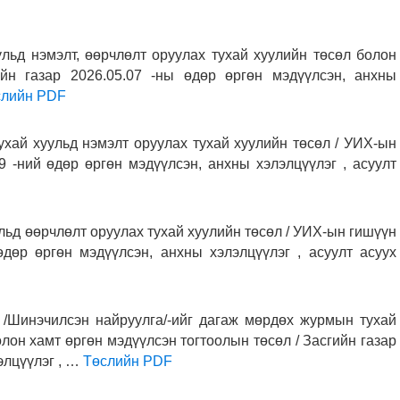
ульд нэмэлт, өөрчлөлт оруулах тухай хуулийн төсөл болон
йн газар 2026.05.07 -ны өдөр өргөн мэдүүлсэн, анхны
слийн PDF
ухай хуульд нэмэлт оруулах тухай хуулийн төсөл / УИХ-ын
 -ний өдөр өргөн мэдүүлсэн, анхны хэлэлцүүлэг , асуулт
льд өөрчлөлт оруулах тухай хуулийн төсөл / УИХ-ын гишүүн
дөр өргөн мэдүүлсэн, анхны хэлэлцүүлэг , асуулт асуух
ь /Шинэчилсэн найруулга/-ийг дагаж мөрдөх журмын тухай
лон хамт өргөн мэдүүлсэн тогтоолын төсөл / Засгийн газар
элцүүлэг , …
Төслийн PDF