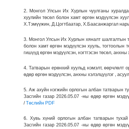
2. Монгол Улсын Их Хурлын чуулганы хуралдаа
хуулийн төсөл болон хамт өргөн мэдүүлсэн хуу
Х.Тэмүүжин, Д.Цогтбаатар, Х.Баасанжаргал на
3. Монгол Улсын Их Хурлын хяналт шалгалтын ту
болон хамт өргөн мэдүүлсэн хууль, тогтоолын 
гишүүд өргөн мэдүүлсэн, нэгтгэсэн төсөл, анхн
4. Татварын ерөнхий хуульд нэмэлт, өөрчлөлт ор
өдөр өргөн мэдүүлсэн, анхны хэлэлцүүлэг , асуул
5. Аж ахуйн нэгжийн орлогын албан татварын тух
Засгийн газар 2026.05.07 -ны өдөр өргөн мэдүү
/
Төслийн PDF
6. Хувь хүний орлогын албан татварын тухай 
Засгийн газар 2026.05.07 -ны өдөр өргөн мэдүү