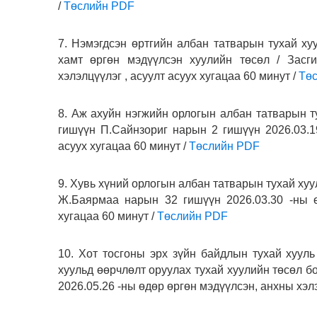
/
Төслийн PDF
7. Нэмэгдсэн өртгийн албан татварын тухай ху
хамт өргөн мэдүүлсэн хуулийн төсөл / Засги
хэлэлцүүлэг , асуулт асуух хугацаа 60 минут /
Тө
8. Аж ахуйн нэгжийн орлогын албан татварын т
гишүүн П.Сайнзориг нарын 2 гишүүн 2026.03.19
асуух хугацаа 60 минут /
Төслийн PDF
9. Хувь хүний орлогын албан татварын тухай хуу
Ж.Баярмаа нарын 32 гишүүн 2026.03.30 -ны ө
хугацаа 60 минут /
Төслийн PDF
10. Хот тосгоны эрх зүйн байдлын тухай хуул
хуульд өөрчлөлт оруулах тухай хуулийн төсөл бо
2026.05.26 -ны өдөр өргөн мэдүүлсэн, анхны хэл