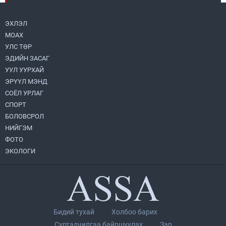
металл худалдан авлаа
2026.08.05
ЭХЛЭЛ
МОАХ
Монгол Улс “COP17”-д “Тал хээрийн
төлөвлөгөө”-гөө танилцуулна
УЛС ТӨР
2026.08.05
ЭДИЙН ЗАСАГ
УУЛ УУРХАЙ
УИХ-ын асуулгын цагийг гурван удаа
ЭРҮҮЛ МЭНД
зохион байгуулж, гишүүдийн асуултыг
СОЁЛ УРЛАГ
Ерөнхий сайдад хүргүүлж, цахим
хуудаст байршуулжээ
СПОРТ
2026.08.04
БОЛОВСРОЛ
НИЙГЭМ
Нийслэлийн Засаг дарга бөгөөд
Улаанбаатар хотын Захирагч
ФОТО
Б.Пүрэвдагва ХУД-ийн 12,13, 14-р
ЭКОЛОГИ
хорооны үер, усны эрсдэлтэй цэгүүдэд
2026.08.04
ажиллалаа
Улаанбаатарт өдөртөө 28 хэм дулаан
2026.08.04
Бидий тухай
Холбоо барих
П.Цэлмэг жюү жицүгийн Дэлхийн
Сурталчилгаа байршуулах
Зар