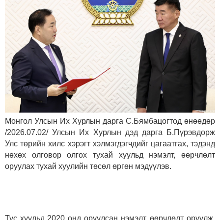
Монгол Улсын Их Хурлын дарга С.Бямбацогтод өнөөдөр
/2026.07.02/ Улсын Их Хурлын дэд дарга Б.Пүрэвдорж
Улс төрийн хилс хэрэгт хэлмэгдэгчдийг цагаатгах, тэдэнд
нөхөх олговор олгох тухай хуульд нэмэлт, өөрчлөлт
оруулах тухай хуулийн төсөл өргөн мэдүүлэв.
Тус хуульд 2020 онд оруулсан нэмэлт, өөрчлөлт оруулж,