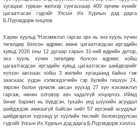
хугацааг гурван жилээр сунгаснаар 400 орчим хүнийг
цагаатгасан гэдгийг Улсын Их Хурлын дэд дарга
Б.Пүрэвдорж онцлов.
Харин хуульд “Нэхэмжлэл гаргах эрх нь энэ хууль хүчин
төгөлдөр болсон өдрөөс өмнө цагаатгагдсан иргэдийн
хувьд 2020 оны 12 дугаар сарын 31-ний өдрийн дотор,
энэ хууль хүчин төгөлдөр болсон өдрөөс хойш
цагаатгагдсан иргэдийн хувьд цагаатгасан шийдвэрийг
хүлээн авснаас хойш 3 жилийн хугацаанд байна гэж
зааснаас үүдэн хэлмэгдэгчийн гэр бүлийн гишүүн 24,
төрсөн болон үрчилж авсан хүүхэд 27 хүн нэхэмжлэл
гаргаж, нөхөн олговор авч чадалгүй хоцорчээ. Иймд
бичиг баримт нь бүрдсэн, тухайн үед шүүхийн асуудал
шийдэгдэж амжаагүй байсан нийт 57 иргэний асуудлыг
шийдвэрлэх хүрээнд уг хуулийн төслийг боловсруулсан
гэдгийг Улсын Их Хурлын дэд дарга Б.Пүрэвдорж хэллээ.