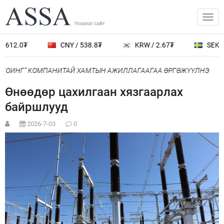
3612.0₮
CNY / 538.8₮
KRW / 2.67₮
SEK / 
“БОИНГ” КОМПАНИТАЙ ХАМТЫН АЖИЛЛАГААГАА ӨРГӨЖҮҮЛНЭ
Өнөөдөр цахилгаан хязгаарлах
байршлууд
2026-7-03
0