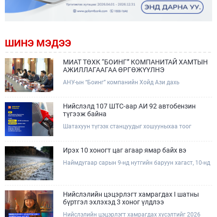
ШИНЭ МЭДЭЭ
МИАТ ТӨХК “БОИНГ” КОМПАНИТАЙ ХАМТЫН
АЖИЛЛАГААГАА ӨРГӨЖҮҮЛНЭ
АНУ-ын “Боинг” компанийн Хойд Ази дахь
арилжааны нисэх онгоцны борлуулалт,
маркетингийн асуудал хариуцсан Дэд ерөнхийлөгч
Жэф Эдвардс тэргүүтэй төлөөлөгчдийг Зам,
Нийслэлд 107 ШТС-аар АИ 92 автобензин
тээврийн сайд Б.Дэлгэрсайхан хүлээн авч уулзав.
түгээж байна
Шатахуун түгээх станцуудыг хошууныхаа тоог
нэмэгдүүлэх үүрэг, чиглэл өгч, ажиллаж байна.
Ирэх 10 хоногт цаг агаар ямар байх вэ
Наймдугаар сарын 9-нд нутгийн баруун хагаст, 10-нд
нутгийн зүүн хагаст, 11-нд нутгийн зүүн өмнөд
хэсгээр ахиухан хэмжээний бороо орох тул
болзошгүй үер, усны аюулаас анхаарна уу.
Нийслэлийн цэцэрлэгт хамрагдах I шатны
бүртгэл эхлэхэд 3 хоног үлдлээ
Нийслэлийн цэцэрлэгт хамрагдах хүсэлтийг 2026