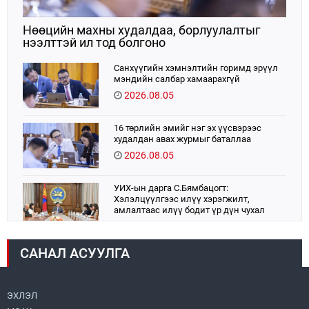
Нөөцийн махны худалдаа, борлуулалтыг
нээлттэй ил тод болгоно
Санхүүгийн хэмнэлтийн горимд эрүүл
мэндийн салбар хамаарахгүй
2026.08.05
16 төрлийн эмийг нэг эх үүсвэрээс
худалдан авах журмыг баталлаа
2026.08.05
УИХ-ын дарга С.Бямбацогт:
Хэлэлцүүлгээс илүү хэрэгжилт,
амлалтаас илүү бодит үр дүн чухал
2026.08.04
САНАЛ АСУУЛГА
Монголбанк 7 дугаар сард 1,439.2 кг үнэт
металл худалдан авлаа
2026.08.05
ЭХЛЭЛ