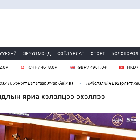
 УУРХАЙ
ЭРҮҮЛ МЭНД
СОЁЛ УРЛАГ
СПОРТ
БОЛОВСРОЛ
CHF / 4618.0₮
GBP / 4961.0₮
HKD / 462.1₮
хоногт цаг агаар ямар байх вэ
Нийслэлийн цэцэрлэгт хамрагдах 
йдлын яриа хэлэлцээ эхэллээ