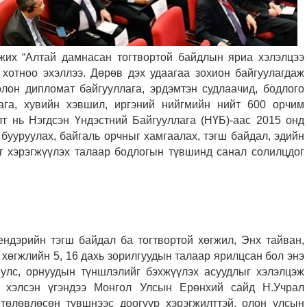
жих “Алтай дамнасан тогтвортой байдлын яриа хэлэлцээ
 хотноо эхэллээ. Дөрөв дэх удаагаа зохион байгуулагдаж
олон дипломат байгууллага, эрдэмтэн судлаачид, бодлого
ага, хувийн хэвшил, иргэний нийгмийн нийт 600 орчим
лт нь Нэгдсэн Үндэстний Байгууллага (НҮБ)-аас 2015 онд
 бууруулах, байгаль орчныг хамгаалах, тэгш байдал, эдийн
ыг хэрэгжүүлэх талаар бодлогын түвшинд санал солилцдог
ндэрийн тэгш байдал ба тогтвортой хөгжил, Энх тайван,
й хөгжлийн 5, 16 дахь зорилгуудын талаар ярилцсан бол энэ
 улс, орнуудын түншлэлийг бэхжүүлэх асуудлыг хэлэлцэж
ж хэлсэн үгэндээ Монгол Улсын Ерөнхий сайд Н.Учрал
 төлөвлөсөн түвшнээс доогуур хэрэгжилттэй, олон улсын