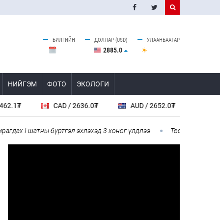
БИЛГИЙН
ДОЛЛАР (USD)
УЛААНБААТАР
2885.0
НИЙГЭМ
ФОТО
ЭКОЛОГИ
CAD / 2636.0₮
AUD / 2652.0₮
SGD / 2885.0
I шатны бүртгэл эхлэхэд 3 хоног үлдлээ
Төсвийн байнгын хороо