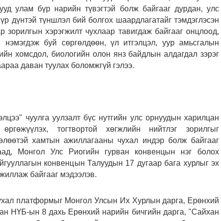
ууд улам бүр нарийн түвэгтэй болж байгааг дурдан, улс
үр дүнтэй түншлэл бий болгох шаардлагатайг тэмдэглэсэн
р зорилгын хэрэгжилт чухлаар тавигдаж байгааг онцлоод,
н нэмэгдэж буй сөргөлдөөн, үл итгэлцэл, уур амьсгалын
цийн хомсдол, биологийн олон янз байдлын алдагдал зэрэг
аараа даван туулах боломжгүй гэлээ.
лцээ" чуулга уулзалт бүс нутгийн улс орнуудын харилцан
 өргөжүүлэх, тогтвортой хөгжлийн нийтлэг зорилгыг
нөлөөтэй хамтын ажиллагааны чухал индэр болж байгааг
ад, Монгол Улс Риогийн гурван конвенцын нэг болох
йгууллагын конвенцын Талуудын 17 дугаар бага хурлыг эх
ажиллаж байгааг мэдээлэв.
чухал платформыг Монгол Улсын Их Хурлын дарга, Ерөнхий
ан НҮБ-ын 8 дахь Ерөнхий нарийн бичгийн дарга, "Сайхан