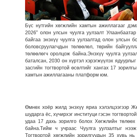
Бүс нутгийн хөгжлийн хамтын ажиллагааг дэм
2026” олон улсын чуулга уулзалт Улаанбаатар
байгаа энэхүү чуулга уулзалтад олон улсын б
боловсруулагчдын төлөөлөл, төрийн байгуулл
төлөөлөгч оролцож байна.Энэхүү чуулга уулза
баталсан, 2030 он хүртэл хэрэгжүүлэх ядуурлыг
засгийн тогтвортой өсөлтийг хангах 17 зорилг
хамтын ажиллагааны платформ юм.
Өмнөх хоёр жилд энэхүү яриа хэлэлцээгээр Же
шударга ёс, хүчирхэг институци гэсэн тогтворто
удаа 17 дахь зорилго болох Хөгжлийн төлөөх
байна.
Тийм ч учраас Чуулга уулзалтыг нээ
Тогтвортой хөгжлийн зорилгуудын 35 хувь нь