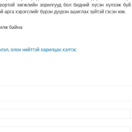
твортой хөгжлийн зорилгууд бол бидний хүсэн хүлээж буй
й арга хэрэгслийг бүрэн дүүрэн ашиглах зүйтэй гэсэн юм.
жилж байна
эл, олон нийттэй харилцах хэлтэс