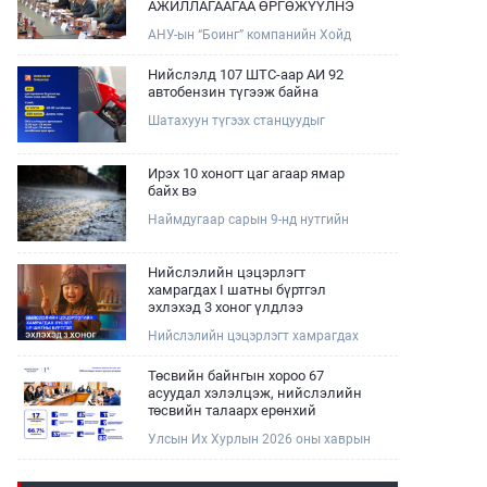
АЖИЛЛАГААГАА ӨРГӨЖҮҮЛНЭ
АНУ-ын “Боинг” компанийн Хойд
Ази дахь арилжааны нисэх онгоцны
борлуулалт, маркетингийн асуудал
Нийслэлд 107 ШТС-аар АИ 92
хариуцсан Дэд ерөнхийлөгч Жэф
автобензин түгээж байна
Эдвардс тэргүүтэй төлөөлөгчдийг
Шатахуун түгээх станцуудыг
Зам, тээврийн сайд Б.Дэлгэрсайхан
хошууныхаа тоог нэмэгдүүлэх үүрэг,
хүлээн авч уулзав.
чиглэл өгч, ажиллаж байна.
Ирэх 10 хоногт цаг агаар ямар
байх вэ
Наймдугаар сарын 9-нд нутгийн
баруун хагаст, 10-нд нутгийн зүүн
хагаст, 11-нд нутгийн зүүн өмнөд
хэсгээр ахиухан хэмжээний бороо
Нийслэлийн цэцэрлэгт
орох тул болзошгүй үер, усны
хамрагдах I шатны бүртгэл
аюулаас анхаарна уу.
эхлэхэд 3 хоног үлдлээ
Нийслэлийн цэцэрлэгт хамрагдах
хүсэлтийг 2026 оны 08 сарын 10-ны
өдрөөс 08 сарын 23-ны өдрийг
Төсвийн байнгын хороо 67
дуустал "E-Mongolia" платформоор
асуудал хэлэлцэж, нийслэлийн
дамжуулан цахимаар хүлээн
төсвийн талаарх ерөнхий
авна.Хүүхдээ цэцэрлэгт хамруулах
хяналтын сонсгол зохион
Улсын Их Хурлын 2026 оны хаврын
үйлчилгээг авахдаа дараах
байгуулсан байна
ээлжит чуулганы хугацаанд Төсвийн
зүйлсийг анхаарна уу.
байнгын хороо эрхлэх асуудлынхаа