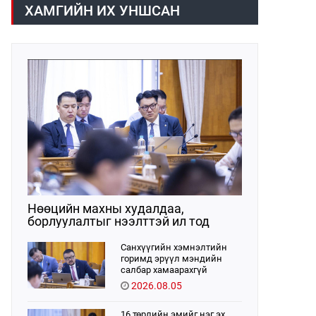
хүрээнд хууль санаачлагчаас өргөн
ХАМГИЙН ИХ УНШСАН
мэдүүлсэн хууль, Улсын Их Хурлын
бусад шийдвэрийн төслийг
урьдчилан хэлэлцэж санал, дүгнэлт
гарган нэгдсэн хуралдаанд
хэлэлцүүлэх, Улсын Их Хурлын
хяналтыг хэрэгжүүлэх, хуульд
тусгайлан заасан асуудлаар Улсын
Их Хурлын тогтоолын төсөл
боловсруулах чиг үүргээ
хэрэгжүүлэн ажиллажээ.
Нөөцийн махны худалдаа,
борлуулалтыг нээлттэй ил тод
болгоно
Санхүүгийн хэмнэлтийн
горимд эрүүл мэндийн
салбар хамаарахгүй
2026.08.05
16 төрлийн эмийг нэг эх