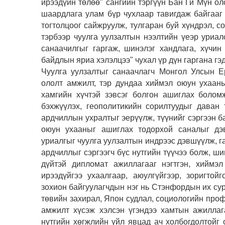
ирээдүйн төлөө" сангийн тэргүүн Бан Ги Мүн о
шаардлага улам бүр чухлаар тавигдаж байгаа
тогтолцоог сайжруулж, тулгаран буй хүндрэл, 
тэрбээр чуулга уулзалтын нээлтийн үеэр уриал
санаачилгыг гаргаж, шинэлэг хандлага, хүчи
байдлын яриа хэлэлцээ" чухал үр дүн гаргана гэд
Чуулга уулзалтыг санаачлагч Монгол Улсын Е
ололт амжилт, тэр дундаа хиймэл оюун ухааны
хамгийн хүчтэй зэвсэг болгон ашиглах боломж
бэхжүүлэх, геополитикийн сорилтуудыг даван
ардчиллын ухралтыг эерүүлж, түүнийг сэргээн б
оюун ухааныг ашиглах тодорхой саналыг дэ
уриалгыг чуулга уулзалтын индрээс дэвшүүлж, г
ардчиллыг сэргээгч бүс нутгийн түүчээ болж, ши
дүйтэй дипломат ажиллагааг нэгтгэн, хиймэ
ирээдүйгээ ухаалгаар, аюулгүйгээр, зоригтой
зохион байгуулагчдын нэг нь Стэнфордын их су
төвийн захирал, Япон судлал, социологийн проф
амжилт хүсэж хэлсэн үгэндээ хамтын ажиллаг
нутгийн хөгжлийн үйл явцад ач холбогдолтойг 