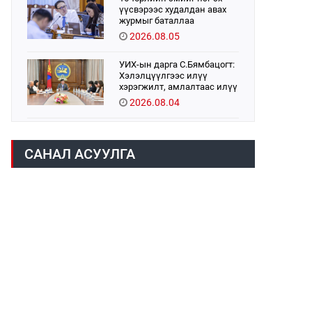
үүсвэрээс худалдан авах
журмыг баталлаа
2026.08.05
УИХ-ын дарга С.Бямбацогт:
Хэлэлцүүлгээс илүү
хэрэгжилт, амлалтаас илүү
бодит үр дүн чухал
2026.08.04
Монголбанк 7 дугаар сард
1,439.2 кг үнэт металл
САНАЛ АСУУЛГА
худалдан авлаа
2026.08.05
Монгол Улс “COP17”-д “Тал
хээрийн төлөвлөгөө”-гөө
танилцуулна
2026.08.05
УИХ-ын асуулгын цагийг
гурван удаа зохион
байгуулж, гишүүдийн
асуултыг Ерөнхий сайдад
2026.08.04
хүргүүлж, цахим хуудаст