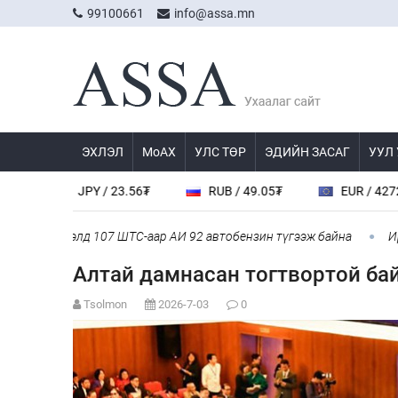
99100661
info@assa.mn
ЭХЛЭЛ
МоАХ
УЛС ТӨР
ЭДИЙН ЗАСАГ
УУЛ
JPY / 23.56₮
RUB / 49.05₮
EUR / 4272.0₮
ийслэлд 107 ШТС-аар АИ 92 автобензин түгээж байна
Ирэх 10 
Алтай дамнасан тогтвортой ба
Tsolmon
2026-7-03
0