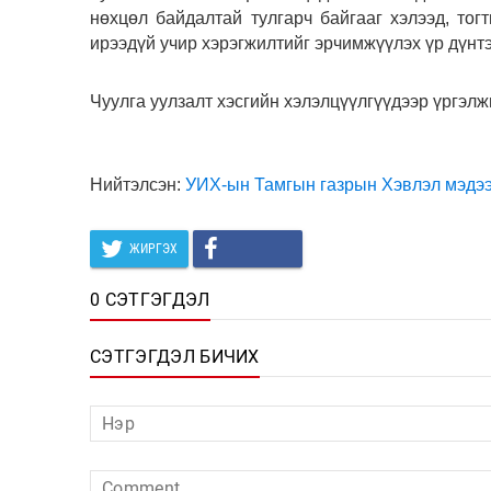
нөхцөл байдалтай тулгарч байгааг хэлээд, тог
ирээдүй учир хэрэгжилтийг эрчимжүүлэх үр дүнтэ
Чуулга уулзалт хэсгийн хэлэлцүүлгүүдээр үргэл
Нийтэлсэн:
УИХ-ын Тамгын газрын Хэвлэл мэдээл
ЖИРГЭХ
0 СЭТГЭГДЭЛ
СЭТГЭГДЭЛ БИЧИХ