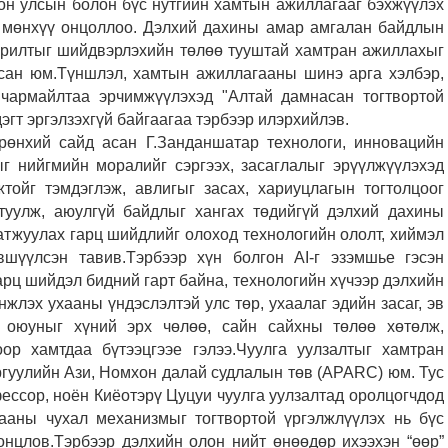
лон улсын болон бүс нутгийн хамтын ажиллагааг бэхжүүлэх
г мөнхүү онцоллоо. Дэлхий дахины амар амгалан байдлын
сорилтыг шийдвэрлэхийн төлөө тууштай хамтран ажиллахыг
сан юм.
Түншлэл, хамтын ажиллагааны шинэ арга хэлбэр,
н чармайлтаа эрчимжүүлэхэд "Алтай дамнасан тогтвортой
эгт эргэлзэхгүй байгаагаа тэрбээр илэрхийлэв.
рөнхий сайд асан Г.Занданшатар технологи, инновацийн
г нийгмийн моралийг сэргээх, засаглалыг эрүүлжүүлэхэд
тойг тэмдэглэж, авлигыг засах, хариуцлагын тогтолцоог
 туулж, аюулгүй байдлыг хангах төдийгүй дэлхий дахины
атжуулах гарц шийдлийг олоход технологийн ололт, хиймэл
вшүүлсэн тавив.
Тэрбээр хүн болгон AI-г эзэмшье гэсэн
арц шийдэл бидний гарт байна, технологийн хүчээр дэлхийн
нжлэх ухааны үндэслэлтэй улс төр, ухаалаг эдийн засаг, эв
л оюуныг хүний эрх чөлөө, сайн сайхны төлөө хөтөлж,
гоор хамтдаа бүтээцгээе гэлээ.Чуулга уулзалтыг хамтран
ргуулийн Ази, Номхон далай судлалын төв (APARC) юм. Тус
ессор, ноён Киёотэрү Цуцуи чуулга уулзалтад оролцогчдод
ааны чухал механизмыг тогтвортой үргэлжлүүлэх нь бүс
онцлов.
Тэрбээр дэлхийн олон нийт өнөөдөр ихээхэн “өөр”