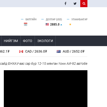
БИЛГИЙН
ДОЛЛАР (USD)
УЛААНБААТАР
2885.0
НИЙГЭМ
ФОТО
ЭКОЛОГИ
CAD / 2636.0₮
AUD / 2652.0₮
SGD / 288
 БНХАУ-аас сар бүр 12-15 мянган тонн АИ-92 автобензин тогтмол ний