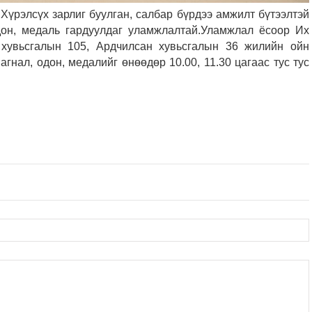
Хүрэлсүх зарлиг буулган, салбар бүрдээ амжилт бүтээлтэй
он, медаль гардуулдаг уламжлалтай.
Уламжлал ёсоор Их
хувьсгалын 105, Ардчилсан хувьсгалын 36 жилийн ойн
гнал, одон, медалийг өнөөдөр 10.00, 11.30 цагаас тус тус