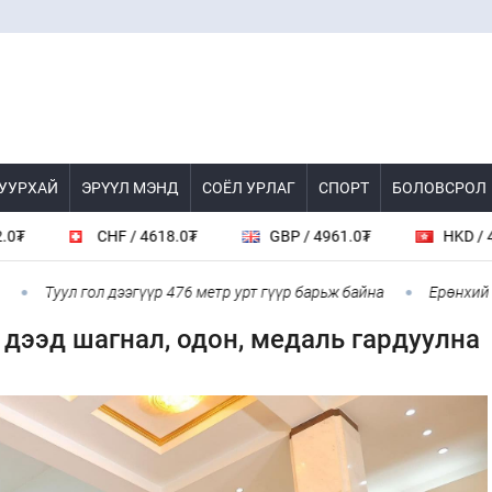
 УУРХАЙ
ЭРҮҮЛ МЭНД
СОЁЛ УРЛАГ
СПОРТ
БОЛОВСРОЛ
CHF / 4618.0₮
GBP / 4961.0₮
HKD / 462.1₮
Туул гол дээгүүр 476 метр урт гүүр барьж байна
Ерөнхий сайд
 дээд шагнал, одон, медаль гардуулна