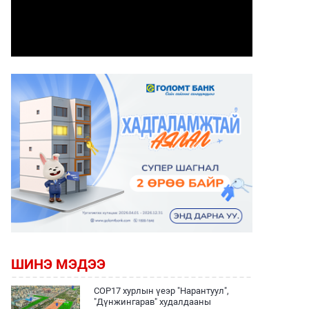
ШИНЭ МЭДЭЭ
COP17 хурлын үеэр "Нарантуул",
"Дүнжингарав" худалдааны