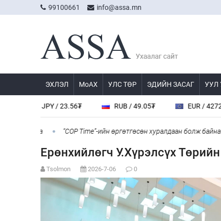
99100661
info@assa.mn
ЭХЛЭЛ
МоАХ
УЛС ТӨР
ЭДИЙН ЗАСАГ
УУЛ
JPY / 23.56₮
RUB / 49.05₮
EUR / 4272.0₮
ыг хаана
“COP Time”-ийн өргөтгөсөн хуралдаан болж байна
Ерөнхийлөгч У.Хүрэлсүх Төрийн
Tsolmon
2026-7-06
0