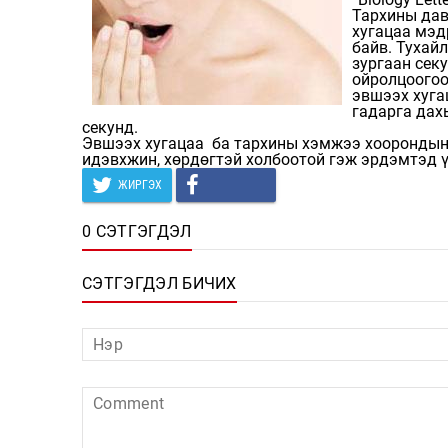
Тархины дав
хугацаа мэд
байв. Тухай
зургаан сек
ойролцоогоо
эвшээх хуга
гадарга дах
секунд.
Эвшээх хугацаа ба тархины хэмжээ хоорондын
идэвхжин, хөрдөгтэй холбоотой гэж эрдэмтэд ү
ЖИРГЭХ
0 СЭТГЭГДЭЛ
СЭТГЭГДЭЛ БИЧИХ