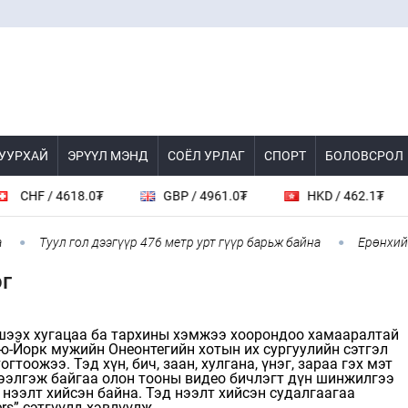
 УУРХАЙ
ЭРҮҮЛ МЭНД
СОЁЛ УРЛАГ
СПОРТ
БОЛОВСРОЛ
HF / 4618.0₮
GBP / 4961.0₮
HKD / 462.1₮
Туул гол дээгүүр 476 метр урт гүүр барьж байна
Ерөнхий сай
эг
ээх хугацаа ба тархины хэмжээ хоорондоо хамааралтай
ю-Йорк мужийн Онеонтегийн хотын их сургуулийн сэтгэл
гтоожээ. Тэд хүн, бич, заан, хулгана, үнэг, зараа гэх мэт
элгэж байгаа олон тооны видео бичлэгт дүн шинжилгээ
 нээлт хийсэн байна. Тэд нээлт хийсэн судалгаагаа
ters” сэтгүүлд хэвлүүлж.