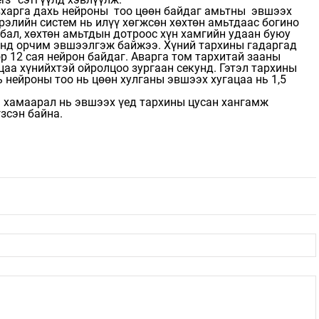
харга дахь нейроны тоо цөөн байдаг амьтны эвшээх
рэлийн систем нь илүү хөгжсөн хөхтөн амьтдаас богино
лбал, хөхтөн амьтдын дотроос хүн хамгийн удаан буюу
унд орчим эвшээлгэж байжээ. Хүний тархины гадаргад
р 12 сая нейрон байдаг. Аварга том тархитай зааны
цаа хүнийхтэй ойролцоо зургаан секунд. Гэтэл тархины
ь нейроны тоо нь цөөн хулганы эвшээх хугацаа нь 1,5
 хамаарал нь эвшээх үед тархины цусан хангамж
зсэн байна.