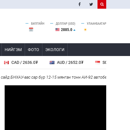
БИЛГИЙН
ДОЛЛАР (USD)
УЛААНБААТАР
2885.0
НИЙГЭМ
ФОТО
ЭКОЛОГИ
CAD / 2636.0₮
AUD / 2652.0₮
SGD / 2885.0₮
д БНХАУ-аас сар бүр 12-15 мянган тонн АИ-92 автобензин тогтмол н