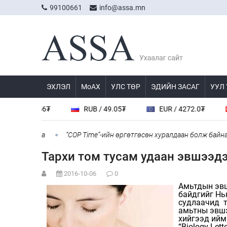
99100661
info@assa.mn
ЭХЛЭЛ
МоАХ
УЛС ТӨР
ЭДИЙН ЗАСАГ
УУЛ
Y / 23.56₮
RUB / 49.05₮
EUR / 4272.0₮
C
олыг хаана
“COP Time”-ийн өргөтгөсөн хуралдаан болж байна
Тархи том тусам удаан эвшээд
2016-10-06
0
Амьтдын эвш
байдгийг Нь
судлаачид то
амьтны эвшэ
хийгээд ийм
“Biology Let