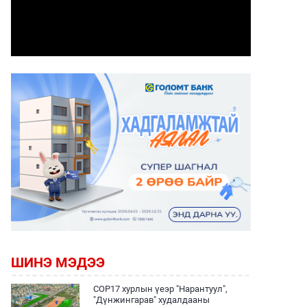
ШИНЭ МЭДЭЭ
COP17 хурлын үеэр "Нарантуул",
"Дүнжингарав" худалдааны