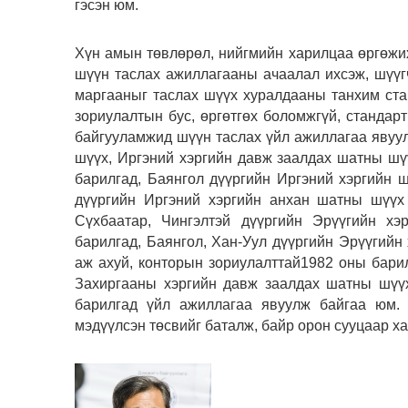
гэсэн юм.
Хүн амын төвлөрөл, нийгмийн харилцаа өргөжих 
шүүн таслах ажиллагааны ачаалал ихсэж, шүүгч
маргааныг таслах шүүх хуралдааны танхим ста
зориулалтын бус, өргөтгөх боломжгүй, стандарт
байгууламжид шүүн таслах үйл ажиллагаа явуу
шүүх, Иргэний хэргийн давж заалдах шатны ш
барилгад, Баянгол дүүргийн Иргэний хэргийн 
дүүргийн Иргэний хэргийн анхан шатны шүүх 
Сүхбаатар, Чингэлтэй дүүргийн Эрүүгийн хэ
барилгад, Баянгол, Хан-Уул дүүргийн Эрүүгийн
аж ахуй, конторын зориулалттай1982 оны бари
Захиргааны хэргийн давж заалдах шатны шүү
барилгад үйл ажиллагаа явуулж байгаа юм. 
мэдүүлсэн төсвийг баталж, байр орон сууцаар ха