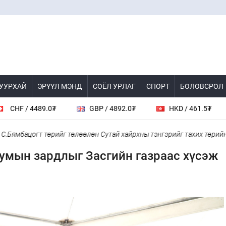
 УУРХАЙ
ЭРҮҮЛ МЭНД
СОЁЛ УРЛАГ
СПОРТ
БОЛОВСРОЛ
489.0₮
GBP / 4892.0₮
HKD / 461.5₮
CAD /
огт төрийг төлөөлөн Сутай хайрхны тэнгэрийг тахих төрийн тахилг
умын зардлыг Засгийн газраас хүсэж