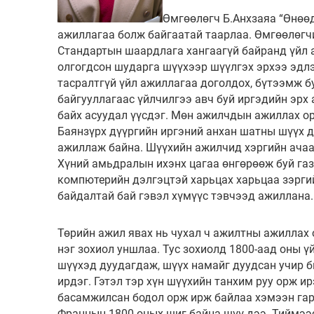
Өмгөөлөгч Б.Анхзаяа “Өнөө
ажиллагаа болж байгаатай таарлаа. Өмгөөлөгч
Стандартын шаардлага хангаагүй байранд үйл 
олгогдсон шударга шүүхээр шүүлгэх эрхээ эдлэ
тасралтгүй үйл ажиллагаа доголдох, бүтээмж б
байгууллагаас үйлчилгээ авч буй иргэдийн эрх 
байх асуудал үүсдэг. Мөн ажилчдын ажиллах ор
Баянзүрх дүүргийн иргэний анхан шатны шүүх д
ажиллаж байна. Шүүхийн ажилчид хэргийн ачаа
Хүний амьдралын ихэнх цагаа өнгөрөөж буй газ
компютерийн дэлгэцтэй харьцах харьцаа зэргий
байдалтай бай гэвэл хүмүүс тэвчээд ажиллана.
Төрийн ажил явах нь чухал ч ажилтны ажиллах 
нэг зохиол уншлаа. Тус зохиолд 1800-аад оны ү
шүүхэд дуудагдаж, шүүх намайг дуудсан учир б
ирдэг. Гэтэл тэр хүн шүүхийн танхим руу орж и
басамжилсан бодол орж ирж байлаа хэмээн гард
Францын 1800 оных шиг байна шүү дээ. Тиймээ