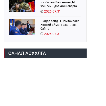
холбооны Bantamweight
жингийн дэлхийн аварга
Б.Энх-Оргил аваргын бүс
2026.07.31
хамгаалах тулаанаа
өнөөдөр хийнэ.
Шадар сайд Н.Номтойбаяр
Хэнтий аймагт ажиллаж
байна
2026.07.31
Авто зам шинээр барина
2026.07.31
САНАЛ АСУУЛГА
Хөвсгөл нуурын их
цэвэрлэгээний аяны
хүрээнд 301 тонн хог
хаягдлыг төвлөрүүлжээ
2026.07.31
ЦАНХИЙН ЗҮҮН УУРХАЙН
ГЭРЭЭТ КОМПАНИУДАД
ХӨНДЛӨНГИЙН АУДИТ
ХИЙВ
2026.07.31