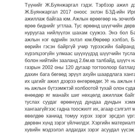
Түүнийг Ж.Буянжаргал гэдэг. Тэрбээр ажил д
Ж.Буянжаргал 2017 оноос эхлэн БЗД-ийн Ирг
ажиллаж байгаа юм. Ажлын өрөөгөөр нь зочилбо
өрөө биднийг угтлаа. Тус өрөөнд шүүгчийн дөрвө
нуруугаа нийлүүлэх шахам суужээ. Энэ бол Б
ажлын нэг өдрийн эхлэл юм.Өөрөөр хэлбэл, Б
өөрийн гэсэн байргүй учир түрээсийн байран
хүрэлцээгүйн улмаас шүүхүүдэд шүүгчийн тусла
болон нийтийн зааланд 2.6м.кв талбайд, шүүгч н
газрын 2002 оны 120 дугаар тогтоолоор батлаг
дахин бага бөгөөд эрүүл ахуйн шаардлага ханг
их цагийг ажил дээрээ өнгөрөөдөг. Уг нь ажлын 
нь ажлын бүтээмжтэй холбоотой тухай олон суда
өнөөдөр яг манайх шиг нөхцөлд ажиллаж байг
туслах суудаг өрөөнүүд дундаа дундын хэм
хангаагүйгээс гадна тоосжилт их, агаар сэлгэлт
өвөлдөө ханиад томуу хүрэх зэрэг эрсдэл үрг
дөрвөн хүнд зэрэг үйлчилдэг. Хэргийн материал
хувийн мэдээлэл алдагдах зэрэг асуудал үүсэж 