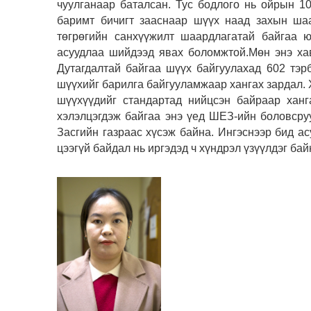
чуулганаар баталсан. Тус бодлого нь ойрын 1
баримт бичигт зааснаар шүүх наад захын ша
төгрөгийн санхүүжилт шаардлагатай байгаа ю
асуудлаа шийдээд явах боломжтой.Мөн энэ хав
Дутагдалтай байгаа шүүх байгуулахад 602 тэр
шүүхийг барилга байгууламжаар хангах зардал.
шүүхүүдийг стандартад нийцсэн байраар ханг
хэлэлцэгдэж байгаа энэ үед ШЕЗ-ийн боловсру
Засгийн газраас хүсэж байна. Ингэснээр бид а
цээгүй байдал нь иргэдэд ч хүндрэл үзүүлдэг бай