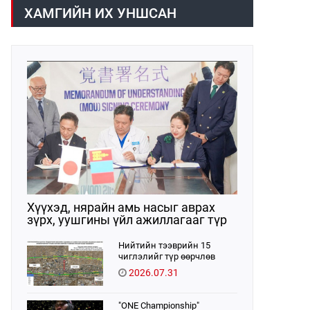
/02:30 цагт/ 7 вагон буюу 420 тонн
газраас танилцууллаа.
ХАМГИЙН ИХ УНШСАН
АИ-92 автобензин орж иржээ.
Хүүхэд, нярайн амь насыг аврах
зүрх, уушгины үйл ажиллагааг түр
орлон дэмжих ЭКМО технологийг
ЭХЭМҮТ-д нэвтрүүлнэ
Нийтийн тээврийн 15
чиглэлийг түр өөрчлөв
2026.07.31
"ONE Championship"