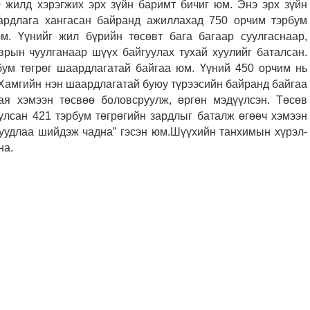
0 жилд хэрэгжих эрх зүйн баримт бичиг юм. Энэ эрх зүйн
ардлага хангасан байранд ажиллахад 750 орчим тэрбум
м. Үүнийг жил бүрийн төсөвт бага багаар суулгаснаар,
рын чуулганаар шүүх байгуулах тухай хуулийг баталсан.
бум төгрөг шаардлагатай байгаа юм. Үүний 450 орчим нь
 Хамгийн нэн шаардлагатай буюу түрээсийн байранд байгаа
ая хэмээн төсвөө боловсруулж, өргөн мэдүүлсэн. Төсөв
улсан 421 тэрбум төгрөгийн зардлыг баталж өгөөч хэмээн
суудлаа шийдэж чадна” гэсэн юм.Шүүхийн тан­химын хүрэл­
на.