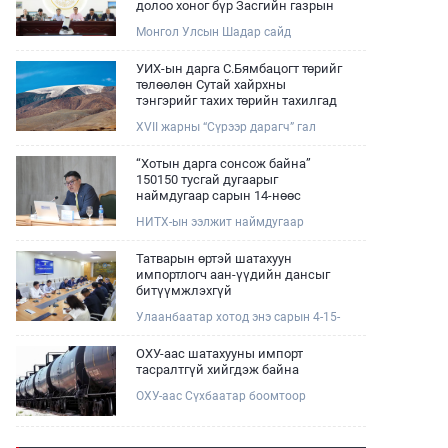
долоо хоног бүр Засгийн газрын
хуралдаанд танилцуулж,
Монгол Улсын Шадар сайд
шийдвэрлүүлнэ
Н.Номтойбаяр өнөөдөр Өмнөговь,
Дундговь аймагт ажиллалаа.
УИХ-ын дарга С.Бямбацогт төрийг
Ерөнхий сайдын 10 дугаар албан
төлөөлөн Сутай хайрхны
даалгавар, Улсын Онцгой комиссын
тэнгэрийг тахих төрийн тахилгад
даргын 3 дугаар тушаалын хүрээнд
оролцлоо
XVII жарны “Сүрээр дарагч” гал
Өмнөговь аймагт байгаль орчин,
морин жилийн зуны адаг хөхөгчин
уул уурхайн 358 зөрчил илрүүлж,
хонь сарын 23-ны өлзий
200 гаруйг нь арилгуулаад байна.
“Хотын дарга сонсож байна”
дэмбэрэлтэй өдөр /2026.08.06/
150150 тусгай дугаарыг
Сутай хайрхны тэнгэрийг тайх
наймдугаар сарын 14-нөөс
төрийн тахилга боллоо.
ажиллуулж эхэлнэ
НИТХ-ын ээлжит наймдугаар
хуралдаан болж байна. Өнөөдрийн
хуралдаанаар нийслэлийн нутгийн
Татварын өртэй шатахуун
захиргааны байгууллага, албан
импортлогч аан-үүдийн дансыг
тушаалтанд 2025, 2026 оны эхний
битүүмжлэхгүй
хагас жилийн байдлаар иргэдээс
Улаанбаатар хотод энэ сарын 4-15-
ирсэн өргөдөл, гомдлын
ны өдрийг хүртэл тэгш, сондгой
шийдвэрлэлтийн тайлан
дугаарын зохицуулалтаар нэг удаа
мэдээллийг сонслоо.
ОХУ-аас шатахууны импорт
50,000 төгрөгт автобензин олгож
тасралтгүй хийгдэж байна
буй. Эхний үр дүнд, шатахуун түгээх
ОХУ-аас Сүхбаатар боомтоор
станцуудын өдрийн борлуулалт
импортоор орж ирсэн шатахууны
хоёр дахин буурч нэг машиныг
мэдээллийг хүргэж байна.
цэнэглэх хурд нэмэгдсэн болохыг
Наймдугаар сарын 06-ны өдөр
Ашигт малтмал, газрын тосны