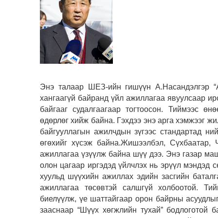
Энэ талаар ШЕЗ-ийн гишүүн А.Насандэлгэр “
хангаагүй байранд үйл ажиллагаа явуулсаар ир
байгааг судалгаагаар тогтоосон. Тиймээс өн
өдөрлөг хийж байна. Гэхдээ энэ арга хэмжээг жи
байгууллагын ажилчдын зүгээс стандартад ни
өгөхийг хүсэж байна.Жишээлбэл, Сүхбаатар, 
ажиллагаа үзүүлж байна шүү дээ. Энэ газар маш
олон цагаар иргэдэд үйлчлэх нь эрүүл мэндэд 
хуульд шүүхийн ажиллах эдийн засгийн баталга
ажиллагаа төсөвтэй салшгүй холбоотой. Тий
биелүүлж, үе шаттайгаар орон байрны асуудлы
зааснаар “Шүүх хөгжлийн тухай” бодлоготой 