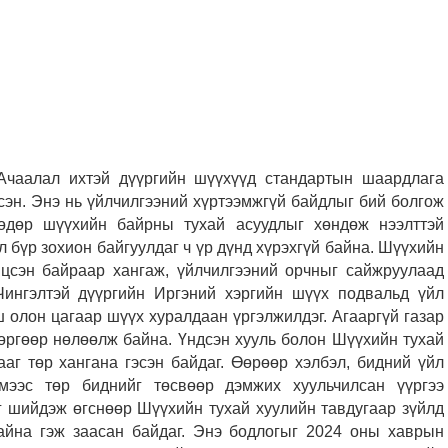
Ачаалал ихтэй дүүргийн шүүхүүд стандартын шаардлага
сэн. Энэ нь үйлчилгээний хүртээмжгүй байдлыг бий болгож
өөдөр шүүхийн байрны тухай асуудлыг хөндөж нээлттэй
л бүр зохион байгуулдаг ч үр дүнд хүрэхгүй байна. Шүүхийн
йцсэн байраар хангаж, үйлчилгээний орчныг сайжруулаад
Чингэлтэй дүүргийн Иргэний хэргийн шүүх подвальд үйл
 олон цагаар шүүх хуралдаан үргэлжилдэг. Агааргүй газар
сөргөөр нөлөөлж байна. Үндсэн хууль болон Шүүхийн тухай
аг төр хангана гэсэн байдаг. Өөрөөр хэлбэл, бидний үйл
мээс төр биднийг төсвөөр дэмжих хуульчилсан үүргээ
г шийдэж өгснөөр Шүүхийн тухай хуулийн тавдугаар зүйлд
байна гэж заасан байдаг. Энэ бодлогыг 2024 оны хаврын