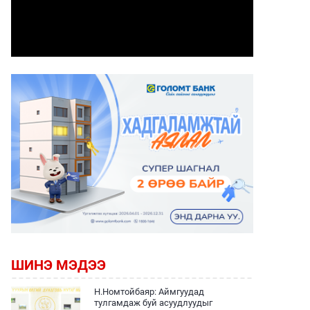
ШИНЭ МЭДЭЭ
Н.Номтойбаяр: Аймгуудад
тулгамдаж буй асуудлуудыг