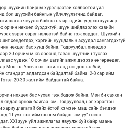
дөр шүүхийн байрны хүрэлцээтэй холбоотой үйл
ид бол шүүхийн байнгын үйлчлүүлэгчид байдаг.
ажиллагаа явуулж байгаа нь иргэдийн үндсэн хуулиар
х орчин нөхцөл бүрдэхгүй, шүүн шийдвэрлэх хэвийн
уурах зэрэг сөрөг нөлөөтэй байна гэж хардаг. Шүүхийн
ашиг хөндөгдөх, хэргийн нууцлалын асуудал хангагдахгүй
чин нөхцөл бас хүнд байна. Тодруулбал, өнөөдөр
ээр 20 орчим м.кв өрөөнд таван шүүгчийн туслах
ллаас үүдэж 10 орчим цагийг ажил дээрээ өнгөрөөдөг.
ар Монгол Улсын нэг ажилтанд ногдох талбай,
н стандарт алдагдсан байдалтай байна. 2-3 сар ийм
 Гэтэл 20-30 жил ийм байдалтай байна.
орчин нөхцөл бас чухал гэж бодож байна. Мөн би саяхан
йл явдал өрнөж байгаа юм. Тодруулбал, нэг хэрэгтэн
и хариуцлагатай байх ёстой хэмээн маш сайн бэлдэж
рээд “Шүүх гэж иймхэн юм байдаг юм уу” гэсэн
аг. XXI зуун үйл ажиллагаа явуулж буй байр маань
с бид байрны асуудалд анхаарах хэрэгтэй гэж