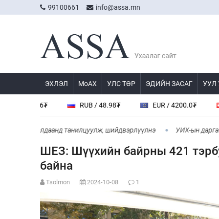
99100661
info@assa.mn
ЭХЛЭЛ
МоАХ
УЛС ТӨР
ЭДИЙН ЗАСАГ
УУЛ
.96₮
RUB / 48.98₮
EUR / 4200.0₮
CHF / 4
 хуралдаанд танилцуулж, шийдвэрлүүлнэ
УИХ-ын дарга С.Бямбац
ШЕЗ: Шүүхийн байрны 421 тэрб
байна
Tsolmon
2024-10-08
1