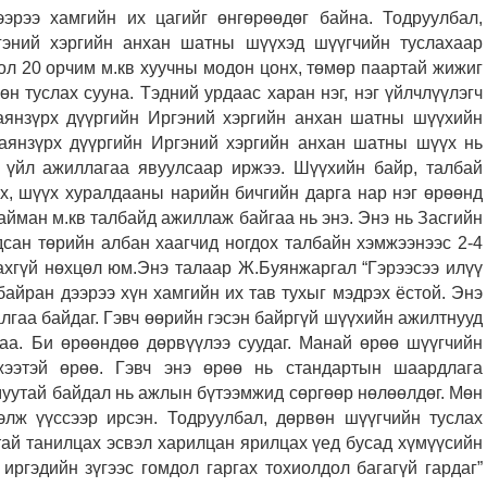
ээрээ хамгийн их цагийг өнгөрөөдөг байна. Тодруулбал,
эний хэргийн анхан шатны шүүхэд шүүгчийн туслахаар
л 20 орчим м.кв хуучны модон цонх, төмөр паартай жижиг
н туслах сууна. Тэдний урдаас харан нэг, нэг үйлчлүүлэгч
аянзүрх дүүргийн Иргэний хэргийн анхан шатны шүүхийн
аянзүрх дүүргийн Иргэний хэргийн анхан шатны шүүх нь
д үйл ажиллагаа явуулсаар иржээ. Шүүхийн байр, талбай
х, шүүх хуралдааны нарийн бичгийн дарга нар нэг өрөөнд
айман м.кв талбайд ажиллаж байгаа нь энэ. Энэ нь Засгийн
дсан төрийн албан хаагчид ногдох талбайн хэмжээнээс 2-4
ахгүй нөхцөл юм.Энэ талаар Ж.Буянжаргал “Гэрээсээ илүү
байран дээрээ хүн хамгийн их тав тухыг мэдрэх ёстой. Энэ
лгаа байдаг. Гэвч өөрийн гэсэн байргүй шүүхийн ажилтнууд
аа. Би өрөөндөө дөрвүүлээ суудаг. Манай өрөө шүүгчийн
жээтэй өрөө. Гэвч энэ өрөө нь стандартын шаардлага
 муутай байдал нь ажлын бүтээмжид сөргөөр нөлөөлдөг. Мөн
элж үүссээр ирсэн. Тодруулбал, дөрвөн шүүгчийн туслах
тай танилцах эсвэл харилцан ярилцах үед бусад хүмүүсийн
иргэдийн зүгээс гомдол гаргах тохиолдол багагүй гардаг”