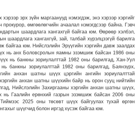
хэрээр эрх зүйн маргаанууд нэмэгдэж, энэ хэрээр хэргийг
 прокурор, өмгөөлөгчийн ачаалал нэмэгдсээр байна. Гэвч
ндартын шаардлага хангахгүй байгаа юм. Өөрөөр хэлбэл,
ын шаардлага хангахгүй, зай, талбай хүрэлцээгүй барилга
лж байгаа юм. Нийслэлийн Эрүүгийн хэргийн давж заалдах
үүх нь анх Боловсролын яамны эзэмшиж байсан 1986 оны
шүүх нь банкны зориулалттай 1982 оны барилгад, Хан-Уул
нь банкны зориулалттай 1982 оны барилгад, Баянзүрх,
ргийн анхан шатны шүүх цэргийн ангийн зориулалттай
 хэргийн анхан шатны шүүхийн байр нь орон сууц нийтийн
лгад, Нийслэлийн Захиргааны хэргийн анхан шатны шүүх,
х нь Гаалийн ерөнхий газрын эзэмшиж байсан 2006 оны
Тиймээс 2025 оны төсөвт шүүх байгуулах тухай өргөн
нгахыг шүүгчид болон иргэд хүсэж байгаа юм.