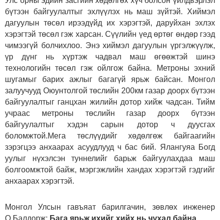
Улс орны эдийн засгийн хөдөлгөх хүч болсон үйлдвэрлэл
бүтээн байгуулалтыг эхлүүлэх нь маш зүйтэй. Хиймэл
дагуулын төсөл ирээдүйд их хэрэгтэй, даруйхан эхлэх
хэрэгтэй төсөл гэж харсан. Сүүлийн үед өртөг өндөр гээд
чимээгүй болчихлоо. Энэ хиймэл дагуулын үргэлжүүлж,
үр дүнг нь хүртэж чадвал маш өгөөжтэй шинэ
технологийн төсөл гэж ойлгож байна. Метроны эхний
шугамыг барих ажлыг багагүй ярьж байсан. Монгол
залуучууд Оюунтолгой төслийн 200км газар доорх бүтээн
байгуулалтыг ганцхан жилийн дотор хийж чадсан. Тийм
учраас метроны төслийн газар доорх бүтээн
байгуулалтыг хэдэн сарын дотор ч дуусгах
боломжтой.Мега төслүүдийг хөдөлгөж байгаагийн
зэрэгцээ анхаарах асуудлууд ч бас бий. Ялангуяа Богд
уулыг нүхэлсэн туннелийг барьж байгуулахдаа маш
болгоомжтой байж, мэргэжлийн хандах хэрэгтэй гэдгийг
анхаарах хэрэгтэй.
Монгол Улсын гавъяат барилгачин, зөвлөх инженер
О.Балдорж:
Бага ярьж ихийг хийх нь чухал байна