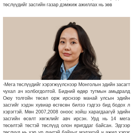
төслүүдийг засгийн газар дэмжиж ажиллах нь зөв
-Мега төслүүдийг хэрэгжүүлснээр Монголын эдийн засагт
чухал ач холбогдолтой. Бидний өдөр тутмын амьдралд
Оюу толгойн төсөл орж ирснээр манай улсын эдийн
засгийг хэдэн хувиар өсгөсөн билээ гэдгээ бид бодох л
хэрэгтэй. Мөн 2007,2008 оноос хойш харагдаагүй эдийн
засгийн өсөлт хөгжлийг авч ирсэн. Урд нь 14 мега
төсөлтэй төстэй төслүүд олон яригддаг байсан. Эдгээр
төслүүд нь хэр үр дүнтэй байхыг мэдэхгүй ч ажил хэрэг