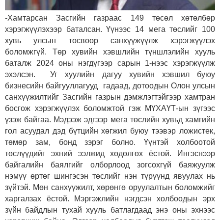
-Хамтарсан Засгийн газраас 149 төсөл хөтөлбөр
хэрэгжүүлэхээр баталсан. Үүнээс 14 мега төслийг 100
хувь улсын төсвөөр санхүүжүүлж хэрэгжүүлэх
боломжгүй. Төр хувийн хэвшлийн түншлэлийн хууль
баталж 2024 оны нэгдүгээр сарын 1-нээс хэрэгжүүлж
эхэлсэн. Уг хуулийн дагуу хувийн хэвшил буюу
бизнесийн байгууллагууд гадаад, дотоодын Олон улсын
санхүүжилтийг Засгийн газрын дэмжлэгтэйгээр хамтран
босгож хэрэгжүүлэх боломжтой гэж МҮХАҮТ-ын зүгээс
үзэж байгаа. Мэдээж эдгээр мега төслийн хувьд хамгийн
гол асуудал дэд бүтцийн хөгжил буюу тээвэр ложистек,
төмөр зам, бонд зэрэг болно. Үүнтэй холбоотой
төслүүдийг эхний ээлжид хөдөлгөх ёстой. Ингэснээр
байгалийн баялгийг олборлоод зогсохгүй баяжуулж
нэмүү өртөг шингэсэн төслийг нэн түрүүнд явуулах нь
зүйтэй. Мөн санхүүжилт, хөрөнгө оруулалтын боломжийг
харгалзах ёстой. Мэргэжлийн нэгдсэн холбоодын эрх
зүйн байдлын тухай хууль батлагдаад энэ оны эхнээс