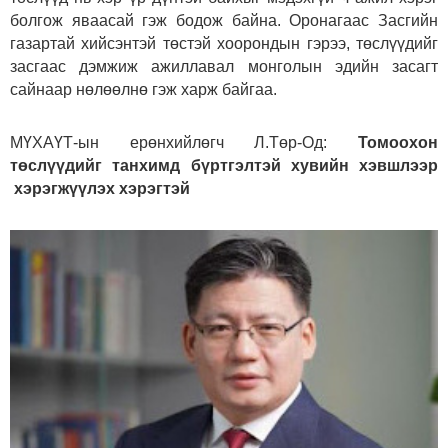
болгож яваасай гэж бодож байна. Оронагаас Засгийн
газартай хийсэнтэй төстэй хоорондын гэрээ, төслүүдийг
засгаас дэмжиж ажиллавал монголын эдийн засагт
сайнаар нөлөөлнө гэж харж байгаа.
МҮХАҮТ-ын ерөнхийлөгч Л.Төр-Од:
Томоохон
төслүүдийг танхимд бүртгэлтэй хувийн хэвшлээр
хэрэгжүүлэх хэрэгтэй