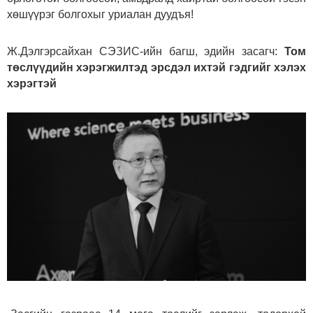
хөшүүрэг болгохыг уриалан дуудъя!
Ж.Дэлгэрсайхан СЭЗИС-ийн багш, эдийн засагч:
Том
төслүүдийн хэрэгжилтэд эрсдэл ихтэй гэдгийг хэлэх
хэрэгтэй