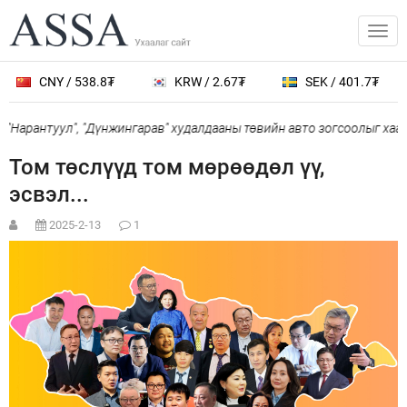
CNY / 538.8₮
KRW / 2.67₮
SEK / 401.7₮
J
антуул", "Дүнжингарав" худалдааны төвийн авто зогсоолыг хаана
Том төслүүд том мөрөөдөл үү,
эсвэл...
2025-2-13
1