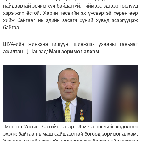
найдвартай эрчим хүч байдаггүй. Тиймээс эдгээр төслүүд
хэрэгжих ёстой. Харин төсвийн эх үүсвэртэй хөрөнгөөр
хийж байгааг нь эдийн засагч хүний хувьд эсэргүүцэж
байгаа.
ШУА-ийн жинхэнэ гишүүн, шинжлэх ухааны гавьяат
ажилтан Ц.Нанзад:
Маш зоримог алхам
-Монгол Улсын Засгийн газар 14 мега төслийг хөдөлгөж
эхэлж байгаа нь маш сайшаалтай бөгөөд зоримог алхам.