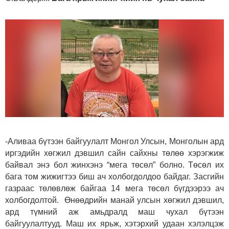
-Аливаа бүтээн байгуулалт Монгол Улсын, Монголын ард
иргэдийн хөгжил дэвшил сайн сайхны төлөө хэрэгжиж
байвал энэ бол жинхэнэ “мега төсөл” болно. Төсөл их
бага том жижигтээ биш ач холбогдолдоо байдаг. Засгийн
газраас төлөвлөж байгаа 14 мега төсөл бүгдээрээ ач
холбогдолтой. Өнөөдрийн манай улсын хөгжил дэвшил,
ард түмний аж амьдралд маш чухал бүтээн
байгуулалтууд. Маш их ярьж, хэтэрхий удаан хэлэлцэж