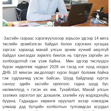
-Засгийн газраас хэрэгжүүлэхээр зорьсон эдгээр 14 мега
төслийн эрэмбэлсэн байдал болон хэрэгжих хугацаа
зэргээс харахад манай улсын эрчим хүчний аюулгүй
байдал хангагдах зорилго биелэх нь тэргүүн зэргийн ач
холбогдолтой гэж үзэж байна. Мөн эдгээр төслүүдээ
бүрэн хөдөлгөж чадвал 2028 он гэхэд нэг хүнд ногдох
ДНБ 10 мянган ам.долларт хүрэх бодит боломж байна
гэж судлаачид үзсэн байсан. Шууд байдлаар хүртэх
санхүү эдийн засгийн орлогоос гадна шууд бус
нөлөөллүүд ч гэсэн их юм. Тухайлбал, Манай улсын
зээлжих зэрэглэл эрс дээшилж, зээлийн хүү мэдэгдэхүйц
буурна. Гадаадын хөрөнгө оруулалт ихээр нэмэгдэж
улмаар дэд бүтцийн холболтын тулгамдсан асуудал