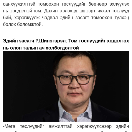
санхүүжилттэй томоохон төслүүдийг бөөнөөр эхлүүлэх
нь эрсдэлтэй юм. Дахин хэлэхэд эдгээрт чухал төслүүд
бий, хэрэгжүүлж чадвал эдийн засагт томоохон түлхэц
болох боломжтой.
Эдийн засагч Р.Шинэгэрэл:
Том төслүүдийг хөдөлгөх
нь олон талын ач холбогдолтой
-Мега төслүүдийг амжилттай хэрэгжүүлснээр эдийн