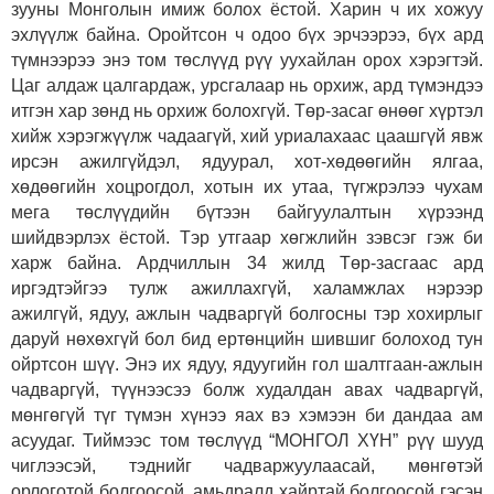
зууны Монголын имиж болох ёстой. Харин ч их хожуу
эхлүүлж байна. Оройтсон ч одоо бүх эрчээрээ, бүх ард
түмнээрээ энэ том төслүүд рүү уухайлан орох хэрэгтэй.
Цаг алдаж цалгардаж, урсгалаар нь орхиж, ард түмэндээ
итгэн хар зөнд нь орхиж болохгүй. Төр-засаг өнөөг хүртэл
хийж хэрэгжүүлж чадаагүй, хий уриалахаас цаашгүй явж
ирсэн ажилгүйдэл, ядуурал, хот-хөдөөгийн ялгаа,
хөдөөгийн хоцрогдол, хотын их утаа, түгжрэлээ чухам
мега төслүүдийн бүтээн байгуулалтын хүрээнд
шийдвэрлэх ёстой. Тэр утгаар хөгжлийн зэвсэг гэж би
харж байна. Ардчиллын 34 жилд Төр-засгаас ард
иргэдтэйгээ тулж ажиллахгүй, халамжлах нэрээр
ажилгүй, ядуу, ажлын чадваргүй болгосны тэр хохирлыг
даруй нөхөхгүй бол бид ертөнцийн шившиг болоход тун
ойртсон шүү. Энэ их ядуу, ядуугийн гол шалтгаан-ажлын
чадваргүй, түүнээсээ болж худалдан авах чадваргүй,
мөнгөгүй түг түмэн хүнээ яах вэ хэмээн би дандаа ам
асуудаг. Тиймээс том төслүүд “МОНГОЛ ХҮН” рүү шууд
чиглээсэй, тэднийг чадваржуулаасай, мөнгөтэй
орлоготой болгоосой, амьдралд хайртай болгоосой гэсэн