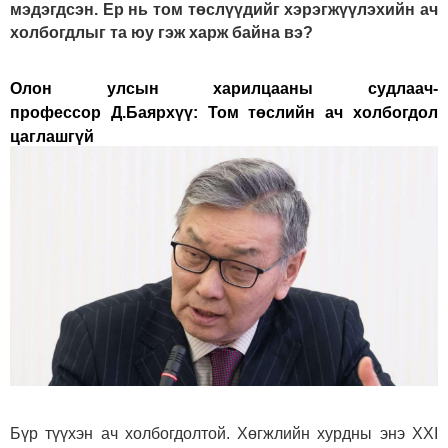
мэдэгдсэн. Ер нь том төслүүдийг хэрэгжүүлэхийн ач
холбогдлыг та юу гэж харж байна вэ?
Олон улсын харилцааны судлаач-
профессор Д.Баярхүү:
Том төслийн ач холбогдол
цаглашгүй
Бүр түүхэн ач холбогдолтой. Хөгжлийн хурдны энэ XXI