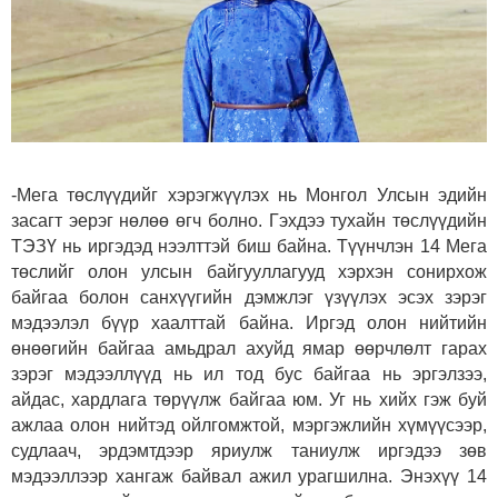
-Мега төслүүдийг хэрэгжүүлэх нь Монгол Улсын эдийн
засагт эерэг нөлөө өгч болно. Гэхдээ тухайн төслүүдийн
ТЭЗҮ нь иргэдэд нээлттэй биш байна. Түүнчлэн 14 Мега
төслийг олон улсын байгууллагууд хэрхэн сонирхож
байгаа болон санхүүгийн дэмжлэг үзүүлэх эсэх зэрэг
мэдээлэл бүүр хаалттай байна. Иргэд олон нийтийн
өнөөгийн байгаа амьдрал ахуйд ямар өөрчлөлт гарах
зэрэг мэдээллүүд нь ил тод бус байгаа нь эргэлзээ,
айдас, хардлага төрүүлж байгаа юм. Уг нь хийх гэж буй
ажлаа олон нийтэд ойлгомжтой, мэргэжлийн хүмүүсээр,
судлаач, эрдэмтдээр яриулж таниулж иргэдээ зөв
мэдээллээр хангаж байвал ажил урагшилна. Энэхүү 14