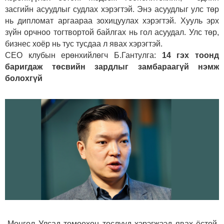
засгийн асуудлыг судлах хэрэгтэй. Энэ асуудлыг улс төр
нь дипломат аргаараа зохицуулах хэрэгтэй. Хууль эрх
зүйн орчноо тогтвортой байлгах нь гол асуудал. Улс төр,
бизнес хоёр нь тус тусдаа л явах хэрэгтэй.
СЕО клубын ерөнхийлөгч Б.Гантулга:
14 гэх тоонд
баригдаж төсвийн зардлыг замбараагүй нэмж
болохгүй
-Монгол Улсад томоохон төслүүд хэрэгжээд явах ёстой.