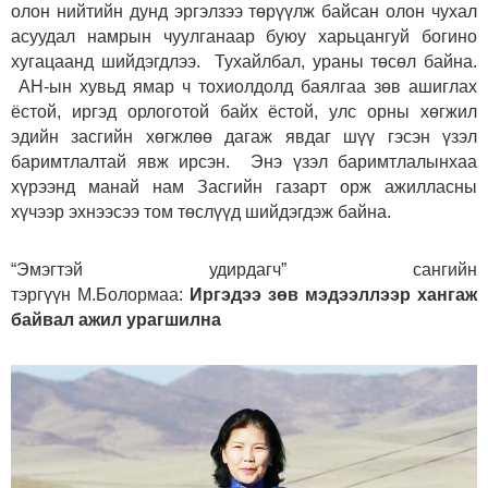
олон нийтийн дунд эргэлзээ төрүүлж байсан олон чухал
асуудал намрын чуулганаар буюу харьцангуй богино
хугацаанд шийдэгдлээ. Тухайлбал, ураны төсөл байна.
АН-ын хувьд ямар ч тохиолдолд баялгаа зөв ашиглах
ёстой, иргэд орлоготой байх ёстой, улс орны хөгжил
эдийн засгийн хөгжлөө дагаж явдаг шүү гэсэн үзэл
баримтлалтай явж ирсэн. Энэ үзэл баримтлалынхаа
хүрээнд манай нам Засгийн газарт орж ажилласны
хүчээр эхнээсээ том төслүүд шийдэгдэж байна.
“Эмэгтэй удирдагч” сангийн
тэргүүн М.Болормаа:
Иргэдээ зөв мэдээллээр хангаж
байвал ажил урагшилна