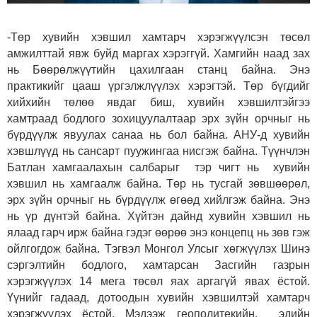
-Төр хувийн хэвшил хамтарч хэрэгжүүлсэн төсөл
амжилттай явж буйд маргах хэрэггүй. Хамгийн наад зах
нь Бөөрөлжүүтийн цахилгаан станц байна. Энэ
практикийг цааш үргэлжлүүлэх хэрэгтэй. Төр бүгдийг
хийхийн төлөө явдаг биш, хувийн хэвшилтэйгээ
хамтраад бодлого зохицуулалтаар эрх зүйн орчныг нь
бүрдүүлж явуулах санаа нь бол байна. АНУ-д хувийн
хэвшлүүд нь сансарт пуужингаа нисгэж байна. Түүнчлэн
Батлан хамгаалахын салбарыг тэр чигт нь хувийн
хэвшил нь хамгаалж байна. Төр нь тусгай зөвшөөрөл,
эрх зүйн орчныг нь бүрдүүлж өгөөд хийлгэж байна. Энэ
нь үр дүнтэй байна. Хүйтэн дайнд хувийн хэвшил нь
ялаад гарч ирж байна гэдэг өөрөө энэ концепц нь зөв гэж
ойлгогдож байна. Тэгвэл Монгол Улсыг хөгжүүлэх Шинэ
сэргэлтийн бодлого, хамтарсан Засгийн газрын
хэрэгжүүлэх 14 мега төсөл яах аргагүй явах ёстой.
Үүнийг гадаад, дотоодын хувийн хэвшилтэй хамтарч
хэрэгжүүлэх ёстой. Мэдээж геополитекийн, эдийн