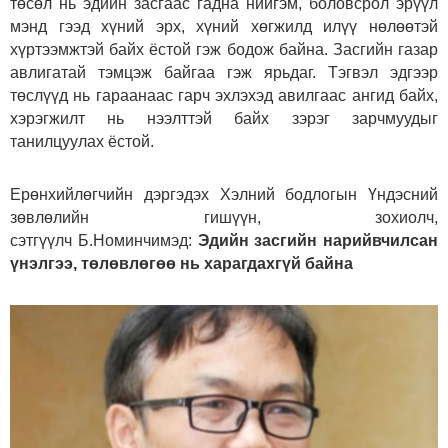
төсөл нь эдийн засгаас гадна нийгэм, боловсрол эрүүл
мэнд гээд хүний эрх, хүний хөгжилд илүү нөлөөтэй
хүртээмжтэй байх ёстой гэж бодож байна. Засгийн газар
авлигатай тэмцэж байгаа гэж ярьдаг. Тэгвэл эдгээр
төслүүд нь гараанаас гарч эхлэхэд авилгаас ангид байх,
хэрэгжилт нь нээлттэй байх зэрэг зарчмуудыг
танилцуулах ёстой.
Ерөнхийлөгчийн дэргэдэх Хэлний бодлогын Үндэсний
зөвлөлийн гишүүн, зохиолч,
сэтгүүлч Б.Номинчимэд:
Эдийн засгийн нарийвчилсан
үнэлгээ, төлөвлөгөө нь харагдахгүй байна