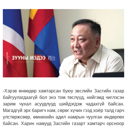
-Хэрэв өнөөдөр хамтарсан буюу эвслийн Засгийн газар
байгуулагдаагүй бол энэ том төслүүд, нийгэмд чиглэсэн
зарим чухал асуудлууд шийдэгдэж чадахгүй байсан.
Магадгүй эрх баригч нам, сөрөг хүчин гээд хоёр талд гарч
улстөржсөөр, өмнөхийн адил намрын чуулган өндөрлөх
байсан. Харин намууд Засгийн газарт хамтарч орсноор