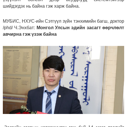
шийдэгдэх нь байна гэж харж байна.
МУБИС, НХУС-ийн Сэтгүүл зүйн тэнхимийн багш, доктор
/phd/ Ч.Энхбат:
Монгол Улсын эдийн засагт өөрчлөлт
авчирна гэж үзэж байна