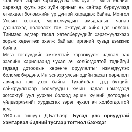
-Засгийн газрын хэрэгжүүлэх гэж буй 14 мега төслийг
харахад хууль эрх зүйн орчныг нь сайтар бүрдүүлээд
өгчихвөл боломжийн үр дүнтэй харагдаж байна. Монгол
Улсын хөгжил, монголчуудын амьдралын чанар
дээшлэхэд нөлөөлөх том ажлуудыг хийх цаг болсон.
Тиймээс эдгээр төсөл хөтөлбөрүүдийг хэрэгжүүлэхээр
зорьж хөдөлгөж эхэлж байгааг иргэний хувьд дэмжиж
байна.
Мега төслүүдийг амжилттай хэрэгжүүлж чадвал зах
зээлийн харилцаанд чухал ач холбогдолтой төдийгүй
гадаад дотоодын хөрөнгө оруулалтыг нэмэгдүүлэх
боломж бүрдэнэ. Ингэснээр улсын эдийн засагт өөрчлөлт
авчирна гэж үзэж байна. Тухайлбал, дэд бүтцийг
сайжруулснаар боомтуудын хүчин чадал нэмэгдээд
зогсохгүй уул уурхай болоод эрчим хүчний дотоодын
үйлдвэрлэлийг хурдасгах зэрэг чухал ач холбогдолтой
юм.
УИХ-ын гишүүн Д.Батбаяр:
Бусад улс орнуудтай
хамтарвал бидний тусгаар тогтнол бэхждэг