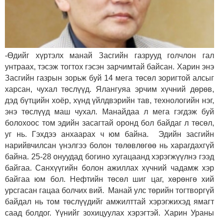
-Өдийг хүртэлх манай Засгийн газрууд голчлон гал
унтраах, тэсэж тогтох гэсэн зарчимтай байсан. Харин энэ
Засгийн газрын зорьж буй 14 мега төсөл зоригтой алсыг
харсан, чухал төслүүд. Ялангуяа эрчим хүчний дөрөв,
дэд бүтцийн хоёр, хүнд үйлдвэрийн тав, технологийн нэг,
энэ төслүүд маш чухал. Манайдаа л мега гэгдэж буй
болохоос том эдийн засагтай оронд бол байдаг л төсөл,
уг нь. Гэхдээ анхаарах ч юм байна. Эдийн засгийн
нарийвчилсан үнэлгээ болон төлөвлөгөө нь харагдахгүй
байна. 25-28 онуудад богино хугацаанд хэрэгжүүлнэ гээд
байгаа. Санхүүгийн болон ажиллах хүчний чадамж хэр
байгаа юм бол. Нефтийн төсөл шиг цаг, хөрөнгө хий
урсгасан гацаа болчих вий. Манай улс төрийн тогтворгүй
байдал нь том төслүүдийг амжилттай хэрэгжихэд ямагт
саад болдог. Үүнийг зохицуулах хэрэгтэй. Харин Ураны