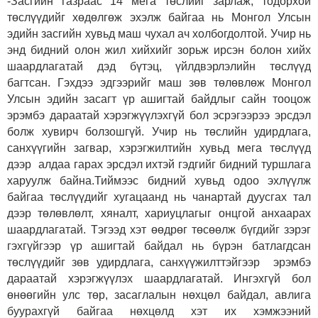
-Засгийн газраас 14 мега төслийг зарлаж, тодорхой
төслүүдийг хөдөлгөж эхэлж байгаа нь Монгол Улсын
эдийн засгийн хувьд маш чухал ач холбогдолтой. Учир нь
энд бидний олон жил хийхийг зорьж ирсэн болон хийх
шаардлагатай дэд бүтэц, үйлдвэрлэлийн төслүүд
багтсан. Гэхдээ эдгээрийг маш зөв төлөвлөж Монгол
Улсын эдийн засагт үр ашигтай байдлыг сайн тооцож
эрэмбэ дараатай хэрэгжүүлэхгүй бол эсрэгээрээ эрсдэл
болж хувирч болзошгүй. Учир нь төслийн удирдлага,
санхүүгийн загвар, хэрэгжилтийн хувьд мега төслүүд
дээр алдаа гарах эрсдэл ихтэй гэдгийг бидний туршлага
харуулж байна.Тиймээс бидний хувьд одоо эхлүүлж
байгаа төслүүдийг хугацаанд нь чанартай дуусгах тал
дээр төлөвлөлт, хяналт, хариуцлагыг онцгой анхаарах
шаардлагатай. Тэгээд хэт өөдрөг төсөөлж бүгдийг зэрэг
гэхгүйгээр үр ашигтай байдал нь бүрэн батлагдсан
төслүүдийг зөв удирдлага, санхүүжилттэйгээр эрэмбэ
дараатай хэрэгжүүлэх шаардлагатай. Ингэхгүй бол
өнөөгийн улс төр, засаглалын нөхцөл байдал, авлига
буурахгүй байгаа нөхцөлд хэт их хэмжээний