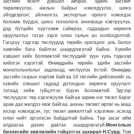
засгийн өсөлт дэвшил авчрах, эдийн засгийг
төрөлжүүлэх, ажлын байрыг нэмэгдүүлэх, шинэ
үйлдвэрлэл, үйлчилгээ, экспортын орлого нэмэгдэх
боломж бүрдэх, шинэ технологи, инноваци нэвтрүүлэх,
дэд бүтцийн хүртээмж сайжрах, гадаадын хөрөнгө
оруулалтыг татах зэрэг олон талын ач холбогдолтой.
Гагцхүү тэдгээр төслүүдэд төрийн оролцоог аль болох
хамгийн бага байлгах шаардлагатай байна. Хувийн
хэвшил хийх боломжтой төслүүдийг зуун хувь тэднээр
хийлгэх хэрэгтэй. Өнөөдрийн төрийн эдийн засгийн
монопольчлолыг задлахад чиглүүлэх ёстой. Өнөөдөр
засгийн газрын нэрлэж байгаа 14 төслийн дийлэнхийг нь
хувийн хэвшил гадаад дотоодын хөрөнгө оруулалт
татаад хийж гүйцэтгэх бүрэн боломжтой. Эдгээр
төслүүдээс төр хэрэгжүүлж байгаа зарим нэг төсөл бараг
арав дах жилдээ явж байгаа, анхны төсөвт өртөг нь маш
ихээр нэмэгдсэн, тус төсөл амжилттай хэрэгжих эсэхэд
олон нийт эргэлзсэн байдалтай байна. Төр засаг ийм
алдаагаа дахин давтах шаардлагагүй.
Монголын
бизнесийн зөвлөлийн гүйцэтгэх захирал Н.Сувд:
Том