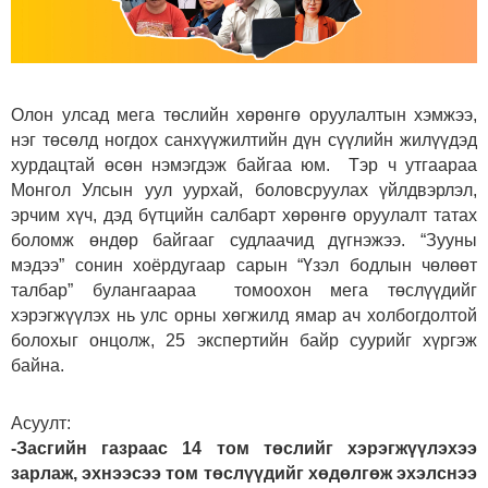
Олон улсад мега төслийн хөрөнгө оруулалтын хэмжээ,
нэг төсөлд ногдох санхүүжилтийн дүн сүүлийн жилүүдэд
хурдацтай өсөн нэмэгдэж байгаа юм. Тэр ч утгаараа
Монгол Улсын уул уурхай, боловсруулах үйлдвэрлэл,
эрчим хүч, дэд бүтцийн салбарт хөрөнгө оруулалт татах
боломж өндөр байгааг судлаачид дүгнэжээ. “Зууны
мэдээ” сонин хоёрдугаар сарын “Үзэл бодлын чөлөөт
талбар” булангаараа томоохон мега төслүүдийг
хэрэгжүүлэх нь улс орны хөгжилд ямар ач холбогдолтой
болохыг онцолж, 25 экспертийн байр суурийг хүргэж
байна.
Асуулт:
-Засгийн газраас 14 том төслийг хэрэгжүүлэхээ
зарлаж, эхнээсээ том төслүүдийг хөдөлгөж эхэлснээ