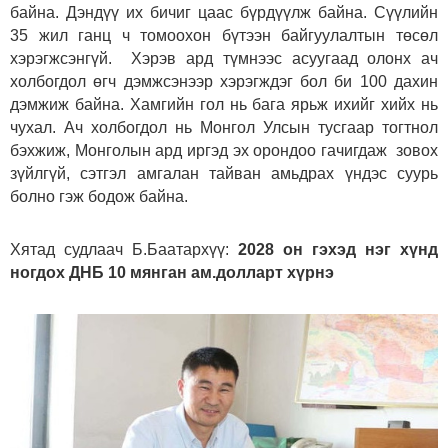
байна. Дэндүү их бичиг цаас бүрдүүлж байна. Сүүлийн
35 жил ганц ч томоохон бүтээн байгуулалтын төсөл
хэрэгжсэнгүй. Хэрэв ард түмнээс асуугаад олонх ач
холбогдол өгч дэмжсэнээр хэрэгждэг бол би 100 дахин
дэмжиж байна. Хамгийн гол нь бага ярьж ихийг хийх нь
чухал. Ач холбогдол нь Монгол Улсын тусгаар тогтнол
бэхжиж, Монголын ард иргэд эх орондоо гачигдаж зовох
зүйлгүй, сэтгэл амгалан тайван амьдрах үндэс суурь
болно гэж бодож байна.
Хятад судлаач Б.Баатархүү:
2028 он гэхэд нэг хүнд
ногдох ДНБ 10 мянган ам.долларт хүрнэ