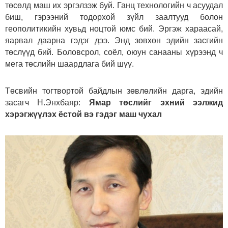
төсөлд маш их эргэлзэж буй. Ганц технологийн ч асуудал
биш, гэрээний тодорхой зүйл заалтууд болон
геополитикийн хувьд ноцтой юмс бий. Эргэж хараасай,
яарвал даарна гэдэг дээ. Энд зөвхөн эдийн засгийн
төслүүд бий. Боловсрол, соёл, оюун санааны хүрээнд ч
мега төслийн шаардлага бий шүү.
Төсвийн тогтвортой байдлын зөвлөлийн дарга, эдийн
засагч Н.Энхбаяр:
Ямар төслийг эхний ээлжид
хэрэгжүүлэх ёстой вэ гэдэг маш чухал