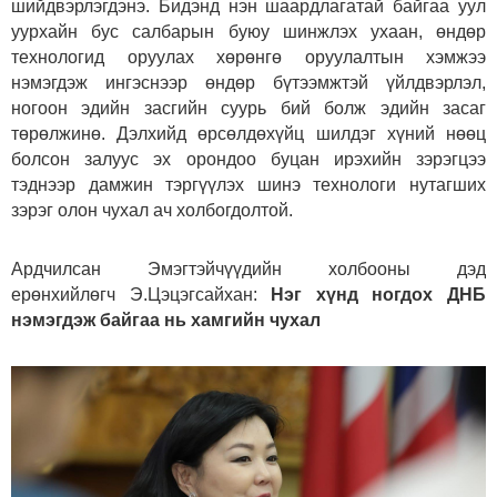
шийдвэрлэгдэнэ. Бидэнд нэн шаардлагатай байгаа уул
уурхайн бус салбарын буюу шинжлэх ухаан, өндөр
технологид оруулах хөрөнгө оруулалтын хэмжээ
нэмэгдэж ингэснээр өндөр бүтээмжтэй үйлдвэрлэл,
ногоон эдийн засгийн суурь бий болж эдийн засаг
төрөлжинө. Дэлхийд өрсөлдөхүйц шилдэг хүний нөөц
болсон залуус эх орондоо буцан ирэхийн зэрэгцээ
тэднээр дамжин тэргүүлэх шинэ технологи нутагших
зэрэг олон чухал ач холбогдолтой.
Ардчилсан Эмэгтэйчүүдийн холбооны дэд
ерөнхийлөгч Э.Цэцэгсайхан:
Нэг хүнд ногдох ДНБ
нэмэгдэж байгаа нь хамгийн чухал