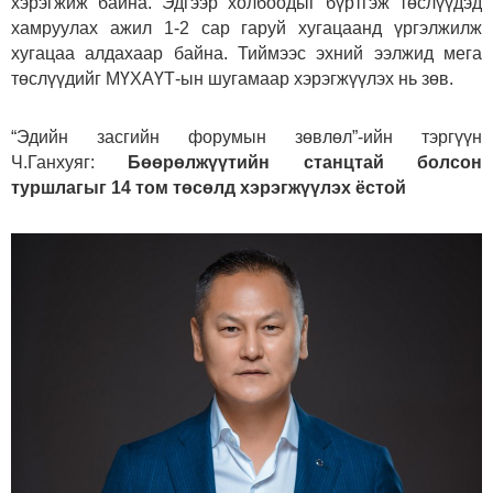
хэрэгжиж байна. Эдгээр холбоодыг бүртгэж төслүүдэд
хамруулах ажил 1-2 сар гаруй хугацаанд үргэлжилж
хугацаа алдахаар байна. Тиймээс эхний ээлжид мега
төслүүдийг МҮХАҮТ-ын шугамаар хэрэгжүүлэх нь зөв.
“Эдийн засгийн форумын зөвлөл”-ийн тэргүүн
Ч.Ганхуяг:
Бөөрөлжүүтийн станцтай болсон
туршлагыг 14 том төсөлд хэрэгжүүлэх ёстой