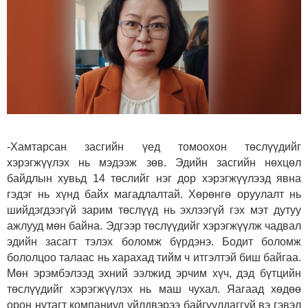
-Хамтарсан засгийн үед томоохон төслүүдийг
хэрэгжүүлэх нь мэдээж зөв. Эдийн засгийн нөхцөл
байдлын хувьд 14 төслийг нэг дор хэрэгжүүлээд явна
гэдэг нь хүнд байх магадлалтай. Хөрөнгө оруулалт нь
шийдэгдээгүй зарим төслүүд нь эхлээгүй гэх мэт дутуу
ажлууд мөн байна. Эдгээр төслүүдийг хэрэгжүүлж чадвал
эдийн засагт тэлэх боломж бүрдэнэ. Бодит боломж
бололцоо талаас нь харахад тийм ч итгэлтэй биш байгаа.
Мөн эрэмбэлээд эхний ээлжид эрчим хүч, дэд бүтцийн
төслүүдийг хэрэгжүүлэх нь маш чухал. Яагаад хөдөө
орон нутагт компаниуд үйлдвэрээ байгуулдаггүй вэ гэвэл