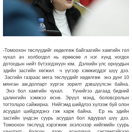
-Томоохон төслүүдийг хөдөлгөж байгаагийн хамгийн гол
чухал ач холбогдол нь ерөөсөө л нэг хүнд ногдох
дотоодын нийт бүтээгдэхүүн юм. Дэлхийн улс орнуудын
эдийн засгийн хөгжил ч үүгээр хэмжигддэг шүү дээ.
Засгийн газраас мега төслүүдийг хөдөлгөж энэ дүнг 10
мянган ам.долларт хүргэх зорилт дэвшүүлсэн байна.
Энэ бол хамгийн чухал. Үүнийгээ дагаад бидний
цалингийн хэмжээ өснө. Эрүүл мэнд, боловсролын
тогтолцоо сайжирна. Нийгэмд шийдлээ хүлээж буй олон
асуудал шийдэгдэнэ гэж харж байна. Ер нь эдийн
засгийн үндсэн суурь асуудал бол ядуурал шүү дээ.
Томоохон төслүүд хэрэгжиж эхэлснээр нийгмийн суурь
үзүүлэлт болсон дээр асуудлууд системтэйгээр