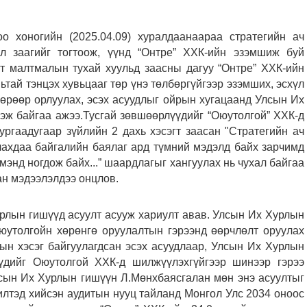
о хоногийн (2025.04.09) хуралдаанаараа стратегийн ач
л заагийг тогтоож, үүнд “Онтре” ХХК-ийн эзэмшиж буй
т малтмалын тухай хуульд заасны дагуу “Онтре” ХХК-ийн
ьтай тэнцэх хувьцааг төр үнэ төлбөргүйгээр эзэмших, эсхүл
өрөөр орлуулах, эсэх асуудлыг ойрын хугацаанд Улсын Их
эж байгаа ажээ.
Тусгай зөвшөөрлүүдийг “Оюутолгой” ХХК-д
ргаадугаар зүйлийн 2 дахь хэсэгт заасан "Стратегийн ач
ахдаа байгалийн баялаг ард түмний мэдэлд байх зарчимд
мэнд ногдож байх...” шаардлагыг хангуулах нь чухал байгаа
ан мэдээлэлдээ онцлов.
рлын гишүүд асуулт асууж хариулт авав. Улсын Их Хурлын
юутолгойн хөрөнгө оруулалтын гэрээнд өөрчлөлт оруулах
лын хэсэг байгуулагдсан эсэх асуудлаар, Улсын Их Хурлын
үдийг Оюутолгой ХХК-д шилжүүлэхгүйгээр шинээр гэрээ
лсын Их Хурлын гишүүн Л.Мөнхбаясгалан мөн энэ асуултыг
илтэд хийсэн аудитын нууц тайланд Монгол Улс 2034 оноос