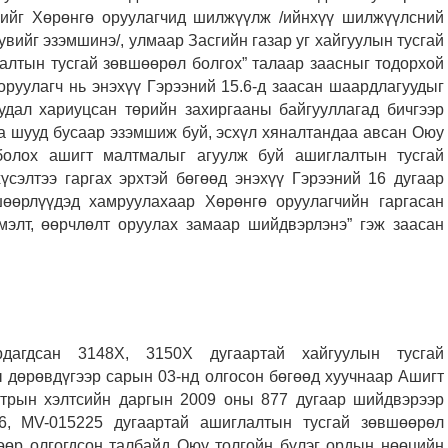
рхийг Хөрөнгө оруулагчид шилжүүлж /ийнхүү шилжүүлсний
хувийг эзэмшинэ/, улмаар Засгийн газар уг хайгуулын тусгай
алтын тусгай зөвшөөрөл болгох” талаар заасныг тодорхой
 оруулагч нь энэхүү Гэрээний 15.6-д заасан шаардлагуудыг
уудал хариуцсан төрийн захиргааны байгууллагад бичгээр
ба шууд бусаар эзэмшиж буй, эсхүл хяналтандаа авсан Оюу
болох ашигт малтмалыг агуулж буй ашиглалтын тусгай
үсэлтээ гаргах эрхтэй бөгөөд энэхүү Гэрээний 16 дугаар
өөрлүүдэд хамруулахаар Хөрөнгө оруулагчийн гаргасан
эмэлт, өөрчлөлт оруулах замаар шийдвэрлэнэ” гэж заасан
рдагдсан 3148Х, 3150Х дугаартай хайгуулын тусгай
ы дөрөвдүгээр сарын 03-нд олгосон бөгөөд хуучнаар Ашигт
стрын хэлтсийн даргын 2009 оны 877 дугаар шийдвэрээр
26, MV-015225 дугаартай ашиглалтын тусгай зөвшөөрөл
өөр олгогдсон талбайд Оюу толгойн бүлэг ордын нөөцийн