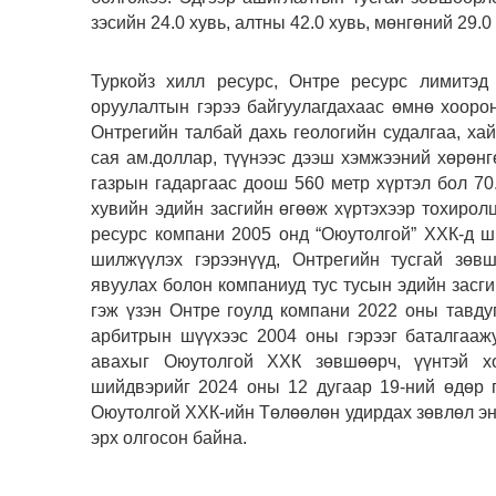
зэсийн 24.0 хувь, алтны 42.0 хувь, мөнгөний 29.
Туркойз хилл ресурс, Онтре ресурс лимитэд
оруулалтын гэрээ байгуулагдахаас өмнө хооронд
Онтрегийн талбай дахь геологийн судалгаа, ха
сая ам.доллар, түүнээс дээш хэмжээний хөрөнг
газрын гадаргаас доош 560 метр хүртэл бол 70.
хувийн эдийн засгийн өгөөж хүртэхээр тохиролц
ресурс компани 2005 онд “Оюутолгой” ХХК-д ш
шилжүүлэх гэрээнүүд, Онтрегийн тусгай зөв
явуулах болон компаниуд тус тусын эдийн засг
гэж үзэн Онтре гоулд компани 2022 оны тавду
арбитрын шүүхээс 2004 оны гэрээг баталгааж
авахыг Оюутолгой ХХК зөвшөөрч, үүнтэй хо
шийдвэрийг 2024 оны 12 дугаар 19-ний өдөр 
Оюутолгой ХХК-ийн Төлөөлөн удирдах зөвлөл энэ
эрх олгосон байна.