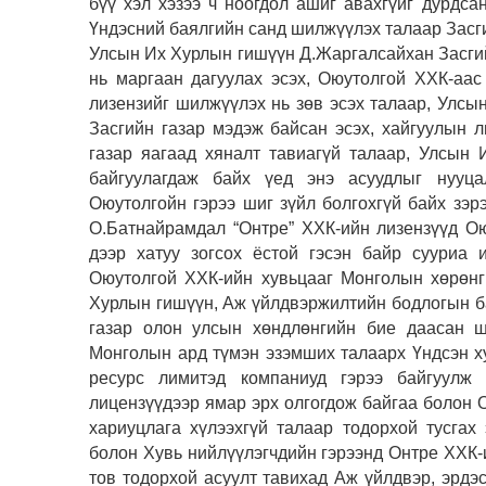
бүү хэл хэзээ ч ноогдол ашиг авахгүйг дурдса
Үндэсний баялгийн санд шилжүүлэх талаар Засги
Улсын Их Хурлын гишүүн Д.Жаргалсайхан Засгий
нь маргаан дагуулах эсэх, Оюутолгой ХХК-аас
лизензийг шилжүүлэх нь зөв эсэх талаар, Улс
Засгийн газар мэдэж байсан эсэх, хайгуулын 
газар яагаад хяналт тавиагүй талаар, Улсын
байгуулагдаж байх үед энэ асуудлыг нууца
Оюутолгойн гэрээ шиг зүйл болгохгүй байх зэ
О.Батнайрамдал “Онтре” ХХК-ийн лизензүүд Ою
дээр хатуу зогсох ёстой гэсэн байр сууриа 
Оюутолгой ХХК-ийн хувьцааг Монголын хөрөнг
Хурлын гишүүн, Аж үйлдвэржилтийн бодлогын б
газар олон улсын хөндлөнгийн бие даасан ши
Монголын ард түмэн эзэмших талаарх Үндсэн ху
ресурс лимитэд компаниуд гэрээ байгуулж 
лицензүүдээр ямар эрх олгогдож байгаа болон 
хариуцлага хүлээхгүй талаар тодорхой тусгах
болон Хувь нийлүүлэгчдийн гэрээнд Онтре ХХК-
тов тодорхой асуулт тавихад Аж үйлдвэр, эрдэс