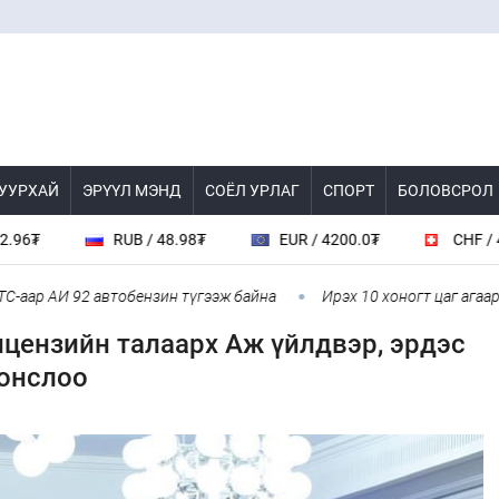
 УУРХАЙ
ЭРҮҮЛ МЭНД
СОЁЛ УРЛАГ
СПОРТ
БОЛОВСРОЛ
RUB / 48.98₮
EUR / 4200.0₮
CHF / 4489.0₮
 92 автобензин түгээж байна
Ирэх 10 хоногт цаг агаар ямар ба
ицензийн талаарх Аж үйлдвэр, эрдэс
сонслоо