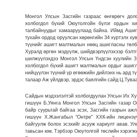
Монгол Улсын Засгийн газраас өнгөрөгч доло
холбогдол бүхий Оюутолгойн бүлэг ордын хи
талбайнуудыг хамааруулаад байна. Иймд Ашиг
тухайн ордод оруулсан хөрөнгийн 34 хүртэлх хув
түүнийг ашигт малтмалын нөөц ашигласны төлб
Хуралд өргөн мэдүүлж, шийдвэрлүүлэхээр бэлтг
шилжүүлэхдээ Монгол Улсын Үндсэн хуулийн Зу
холбогдол бүхий ашигт малтмалын ордыг ашигл
нийцүүлэн түүний үр өгөөжийн дийлэнх нь ард тү
талаар Аж үйлдвэр, эрдэс баялгийн сайд Ц.Тува
Сайдын мэдээлэлтэй холбогдуулан Улсын Их Ху
гишүүн Б.Уянга Монгол Улсын Засгийн газар О
байр суурьтай байгаа эсэх, Засгийн газрын аж
гишүүн Х.Жангабыл “Онтре” ХХК-ийн лицензү
байгуулж болох эсэхийг асууж хариулт авав. У
тавьсан юм. Тэрбээр Оюутолгой төслийн хэрэгж