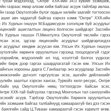
н тухай мэдээлээд, “Онтре” ХХК-ийн 34.0 хувийг эзэмшиж,
йн газраас ямар алхам хийж байгааг асууж тайлбар авлаа.
н газар Оюутолгойн бүлэг ордын хилийн заагийг тогтоосон
 ашиг авч чадахгүй байгаа хэрнээ нэмж “Онтре” ХХК-ийн
ын Их Хурлын гишүүн М.Бадамсүрэн хэлэлцэж буй асуудлыг
лицензийг ашиглалтын лиценз болгосон шийдвэрт Засгийн
 Их Хурлын гишүүн П.Мөнхтулга Оюутолгой төслийн гэрээ
лсан эсэх, эдгээр лицензийн асуудлыг шийдвэрлэхдээ
рэг асуудлыг хөндөж асуусан юм. Улсын Их Хурлын гишүүн
утолгойн хөрөнгө оруулалтын гэрээнд тооцогдохгүй гэдэг
илэрхийлж, мэдээллийг ил тод, нээлттэй болгох үүднээс
ийн бирж дээр гаргах шаардлагатай гэсэн юм. Улсын Их
айнгын хорооны дарга С.Ганбаатар энэ асуудлаар Засгийн
нжээчийн дүгнэлт гаргуулсан эсэх, ашгийн дийлэнхийг
улийн заалтыг хэрхэн хангах, Туркойз хилл ресурс, Онтре
байх үед Оюутолгойн нөөц тогтоогдсон байсан эсэх,
Онтре ХХК-тай байгуулах гэрээнд Монголын тал санхүүгийн
 эсэхийг асуув. Тэрбээр Оюутолгойн Хөрөнгө оруулалтын
ийн эзэмшиж байгаа талбайнууд хамаарахгүй биз дээ гэсэн
 баялгийн сайд Ц.Туваан хамаарахгүй гэсэн хариулт өгөв.