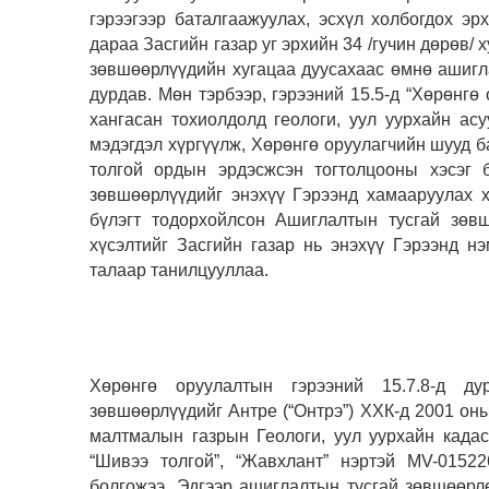
гэрээгээр баталгаажуулах, эсхүл холбогдох э
дараа Засгийн газар уг эрхийн 34 /гучин дөрөв/ 
зөвшөөрлүүдийн хугацаа дуусахаас өмнө ашигл
дурдав. Мөн тэрбээр, гэрээний 15.5-д “Хөрөнгө
хангасан тохиолдолд геологи, уул уурхайн ас
мэдэгдэл хүргүүлж, Хөрөнгө оруулагчийн шууд 
толгой ордын эрдэсжсэн тогтолцооны хэсэг 
зөвшөөрлүүдийг энэхүү Гэрээнд хамааруулах х
бүлэгт тодорхойлсон Ашиглалтын тусгай зөвш
хүсэлтийг Засгийн газар нь энэхүү Гэрээнд н
талаар танилцууллаа.
Хөрөнгө оруулалтын гэрээний 15.7.8-д ду
зөвшөөрлүүдийг Антре (“Онтрэ”) ХХК-д 2001 он
малтмалын газрын Геологи, уул уурхайн када
“Шивээ толгой”, “Жавхлант” нэртэй MV-0152
болгожээ. Эдгээр ашиглалтын тусгай зөвшөөрл