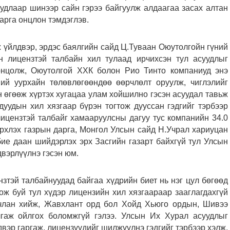
удлаар шинээр сайн гэрээ байгуулж алдаагаа засах алтан
рга онцлон тэмдэглэв.
 үйлдвэр, эрдэс баялгийн сайд Ц.Туваан Оюутолгойн гүний
 лицензтэй талбайн хил тулаад ирчихсэн тул асуудлыг
онцолж, Оюутолгой ХХК болон Рио Тинто компаниуд энэ
ний уурхайн төлөвлөгөөндөө өөрчлөлт оруулж, чиглэлийг
 өгөөж хүртэх хугацаа улам хойшилно гэсэн асуудал тавьж
дуудын хил хязгаар бүрэн тогтож дууссан гэдгийг тэрбээр
ицензтэй талбайг хамааруулсны дагуу тус компанийн 34.0
эрхлэх газрын дарга, Монгол Улсын сайд Н.Учрал хариуцан
бие даан шийдэрлэх эрх Засгийн газарт байхгүй тул Улсын
вэрлүүлнэ гэсэн юм.
тэй талбайнуудад байгаа хүдрийн биет нь нэг цул бөгөөд
ож буй тул хүдэр лицензийн хил хязгаараар зааглагдахгүй
вчлан хийж, Жавхлант орд бол Хойд Хьюго ордын, Шивээ
гаж ойлгох боломжгүй гэлээ. Улсын Их Хурал асуудлыг
эр гаргаж, лицензүүдийг шилжүүлнэ гэдгийг тэрбээр хэлж,