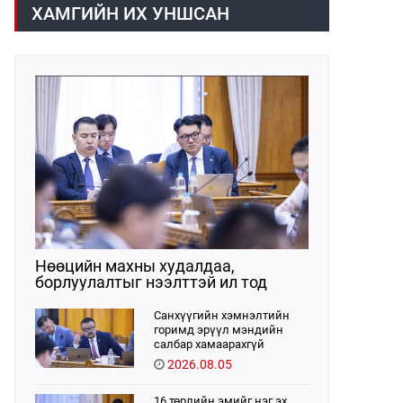
хүрээнд хууль санаачлагчаас өргөн
ХАМГИЙН ИХ УНШСАН
мэдүүлсэн хууль, Улсын Их Хурлын
бусад шийдвэрийн төслийг
урьдчилан хэлэлцэж санал, дүгнэлт
гарган нэгдсэн хуралдаанд
хэлэлцүүлэх, Улсын Их Хурлын
хяналтыг хэрэгжүүлэх, хуульд
тусгайлан заасан асуудлаар Улсын
Их Хурлын тогтоолын төсөл
боловсруулах чиг үүргээ
хэрэгжүүлэн ажиллажээ.
Нөөцийн махны худалдаа,
борлуулалтыг нээлттэй ил тод
болгоно
Санхүүгийн хэмнэлтийн
горимд эрүүл мэндийн
салбар хамаарахгүй
2026.08.05
16 төрлийн эмийг нэг эх