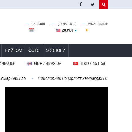
БИЛГИЙН
ДОЛЛАР (USD)
УЛААНБААТАР
2839.0
НИЙГЭМ
ФОТО
ЭКОЛОГИ
GBP / 4892.0₮
HKD / 461.5₮
CAD / 2598.0₮
йх вэ
Нийслэлийн цэцэрлэгт хамрагдах I шатны бүртгэл эхлэхэд