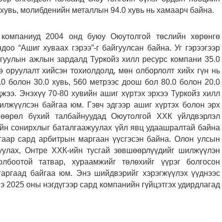
0 хувь, молибденийн металлын 94.0 хувь нь хамаарч байна.
 компаниуд 2004 онд буюу Оюутолгой төслийн хөрөнгө
оо “Ашиг хуваах гэрээ”-г байгуулсан байна. Уг гэрээгээр
йгуулын ажлын зардалд Туркойз хилл ресурс компани 35.0
ө оруулалт хийсэн тохиолдолд, мөн олборлолт хийх гүн нь
0 болон 30.0 хувь, 560 метрээс доош бол 80.0 болон 20.0
жээ. Энэхүү 70-80 хувийн ашиг хүртэх эрхээ Туркойз хилл
илжүүлсэн байгаа юм. Гэвч эдгээр ашиг хүртэх болон эрх
шөөрөл бүхий талбайнуудад Оюутолгой ХХК үйлдвэрлэл
ийн сонирхлыг баталгаажуулах үйл явц удаашралтай байна
гаар сард арбитрын маргаан үүсгэсэн байна. Олон улсын
уулах, Онтре ХХК-ийн тусгай зөвшөөрлүүдийг шилжүүлэн
лбоотой татвар, хураамжийг төлөхийг үүрэг болгосон
гаргаад байгаа юм. Энэ шийдвэрийг хэрэгжүүлэх үүднээс
 2025 оны нэгдүгээр сард компанийн гүйцэтгэх удирдлагад