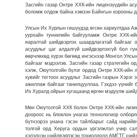
Засгийн газар Онтре ХХК-ийн лицензүүдийн асу
боломж олдож байна хэмээн Байнгын хорооны да
Улсын Их Хурлын гишүүдэд өгсөн хариултдаа Аж
уурхайн туннелийн байгууламж Онтре ХХК-ийн
яаралтай шийдвэрлэх шаардлагатай байгааг 
асуудлыг цаг алдалгүй шийдвэрлэхгүй бол гү
өөрчлөхөд хүрэх бөгөөд ингэснээр Монгол Улсын
байгааг мэдээлэв. Засгийн газар стратегийн ор
хэлж, Оюутолгойн бүлэг ордод Онтре ХХК-ийн л
хувийг тогтоох асуудлыг Засгийн газрын Хэрэг 
ажиллаж байгааг танилцууллаа. Гэхдээ үүнийг 
Их Хуралд ойрын хугацаанд өргөн мэдүүлж шийд
Мөн Оюутолгой ХХК болон Онтре ХХК-ийн лизенз
доороос нь блоклон унагах технологиор олборл
бүтнээрээ унана гэсэн тайлбарыг сайд нарий
толгой орд Херуга ордын үргэлжлэл учир сал
хэлэлцэн шийдвэрлэсэн тохиолдолд АМГТГ шийдв