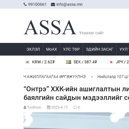
99100661
info@assa.mn
ЭХЛЭЛ
МоАХ
УЛС ТӨР
ЭДИЙН ЗАСАГ
УУЛ
KRW / 2.62₮
SEK / 387.4₮
JPY / 22.96₮
АМТЫН АЖИЛЛАГААГАА ӨРГӨЖҮҮЛНЭ
Нийслэлд 107 ШТС-аар АИ
“Онтрэ” ХХК-ийн ашиглалтын л
баялгийн сайдын мэдээллийг 
Tsolmon
2025-4-17
0