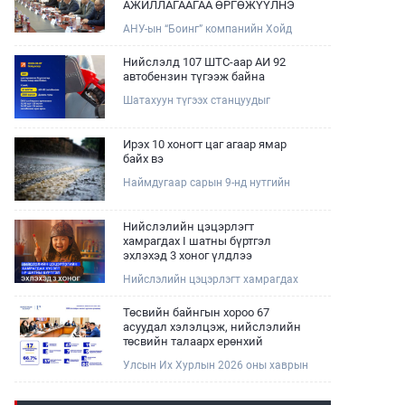
АЖИЛЛАГААГАА ӨРГӨЖҮҮЛНЭ
АНУ-ын “Боинг” компанийн Хойд
Ази дахь арилжааны нисэх онгоцны
борлуулалт, маркетингийн асуудал
Нийслэлд 107 ШТС-аар АИ 92
хариуцсан Дэд ерөнхийлөгч Жэф
автобензин түгээж байна
Эдвардс тэргүүтэй төлөөлөгчдийг
Шатахуун түгээх станцуудыг
Зам, тээврийн сайд Б.Дэлгэрсайхан
хошууныхаа тоог нэмэгдүүлэх үүрэг,
хүлээн авч уулзав.
чиглэл өгч, ажиллаж байна.
Ирэх 10 хоногт цаг агаар ямар
байх вэ
Наймдугаар сарын 9-нд нутгийн
баруун хагаст, 10-нд нутгийн зүүн
хагаст, 11-нд нутгийн зүүн өмнөд
хэсгээр ахиухан хэмжээний бороо
Нийслэлийн цэцэрлэгт
орох тул болзошгүй үер, усны
хамрагдах I шатны бүртгэл
аюулаас анхаарна уу.
эхлэхэд 3 хоног үлдлээ
Нийслэлийн цэцэрлэгт хамрагдах
хүсэлтийг 2026 оны 08 сарын 10-ны
өдрөөс 08 сарын 23-ны өдрийг
Төсвийн байнгын хороо 67
дуустал "E-Mongolia" платформоор
асуудал хэлэлцэж, нийслэлийн
дамжуулан цахимаар хүлээн
төсвийн талаарх ерөнхий
авна.Хүүхдээ цэцэрлэгт хамруулах
хяналтын сонсгол зохион
Улсын Их Хурлын 2026 оны хаврын
үйлчилгээг авахдаа дараах
байгуулсан байна
ээлжит чуулганы хугацаанд Төсвийн
зүйлсийг анхаарна уу.
байнгын хороо эрхлэх асуудлынхаа