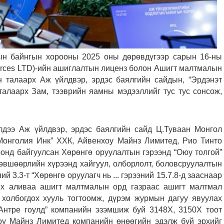
н байнгын хорооны 2025 оны дөрөвдүгээр сарын 16-ны
urces LTD)-ийн ашиглалтын лиценз болон Ашигт малтмалын
н талаарх Аж үйлдвэр, эрдэс баялгийн сайдын, “Эрдэнэт
талаарх Зам, тээврийн яамны мэдээллийг тус тус сонсож,
дээ Аж үйлдвэр, эрдэс баялгийн сайд Ц.Туваан Монгол
Монголия Инк” ХХК, Айвенхоу Майнз Лимитед, Рио Тинто
нд байгуулсан Хөрөнгө оруулалтын гэрээнд “Оюу толгой”
зөвшөөрлийн хүрээнд хайгуул, олборлолт, боловсруулалтын
й 3.3-т “Хөрөнгө оруулагч нь ... гэрээний 15.7.8-д зааснаар
их аливаа ашигт малтмалын орд газраас ашигт малтмал
 холбогдох хууль тогтоомж, дүрэм журмын дагуу явуулах
д “Антре гоулд” компанийн эзэмшиж буй 3148Х, 3150Х тоот
оу Майнз Лимитед компанийн өнөөгийн эдэлж буй эрхийг