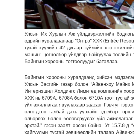
Улсын Их Хурлын Аж үйлдвэржилтийн бодлогы
өдрийн хуралдаанаар “Онтрэ” ХХК (Entrée Reso
тухай хуулийн 42 дугаар зүйлийн хэрэгжилтий
машин” цогцолбор үйлдвэр байгуулах төслийн 
Байнгын хорооны тогтоолуудыг баталлаа.
Байнгын хорооны хуралдаанд хийсэн мэдээлэл
Улсын Засгийн газар болон “Айвенхоу Майнз 
Интернэшнл Холдингс Лимитед компанийн хооро
ХХК нь 6709A, 6708A болон 6710A тоот тусгай 
үйл ажиллагаа явуулахаар заасан. Гэвч уг гэрээни
олгогдсон талбай дахь уурхайн эдэлбэрт орш
олборлох болон боловсруулах үйл ажиллагааг
эрхтэй.” гэсэн заалт орсон байна. Уг 15.7.8-
хайгуулын тусгай зөвшөөрлийн талаар Айвенх