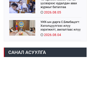
үүсвэрээс худалдан авах
журмыг баталлаа
2026.08.05
УИХ-ын дарга С.Бямбацогт:
Хэлэлцүүлгээс илүү
хэрэгжилт, амлалтаас илүү
бодит үр дүн чухал
2026.08.04
Монголбанк 7 дугаар сард
1,439.2 кг үнэт металл
САНАЛ АСУУЛГА
худалдан авлаа
2026.08.05
Монгол Улс “COP17”-д “Тал
хээрийн төлөвлөгөө”-гөө
танилцуулна
2026.08.05
УИХ-ын асуулгын цагийг
гурван удаа зохион
байгуулж, гишүүдийн
асуултыг Ерөнхий сайдад
2026.08.04
хүргүүлж, цахим хуудаст