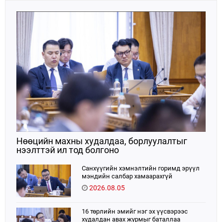
Нөөцийн махны худалдаа, борлуулалтыг
нээлттэй ил тод болгоно
Санхүүгийн хэмнэлтийн горимд эрүүл
мэндийн салбар хамаарахгүй
2026.08.05
16 төрлийн эмийг нэг эх үүсвэрээс
худалдан авах журмыг баталлаа