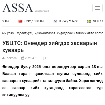
12.0₮
CNY / 538.8₮
KRW / 2.67₮
SEK / 40
ын үеэр "Нарантуул", "Дүнжингарав" худалдааны төвийн авто зогсоо
УБЦТС: Өнөөдөр хийгдэх засварын
хуваарь
Tsolmon
2025-4-18
0
Өнөөдөр буюу 2025 оны дөрөвдүгээр сарын 18-ны
Баасан гарагт цахилгаан шугам сүлжээнд хийх
засварын хуваарийг танилцуулж байна. Хэрэглэгчид
ээ, засвар хийх хугацаанд хэрэглээгээ түр
зохицуулна уу.