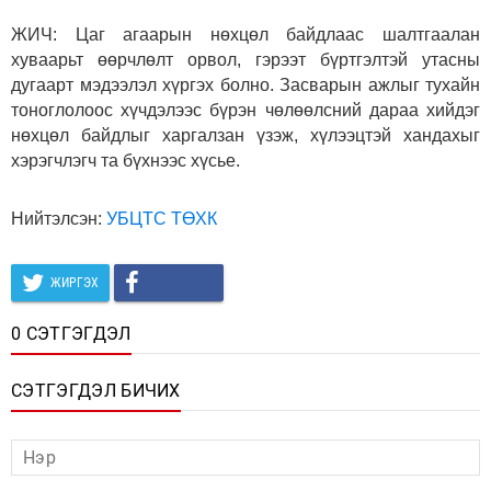
ЖИЧ: Цаг агаарын нөхцөл байдлаас шалтгаалан
хуваарьт өөрчлөлт орвол, гэрээт бүртгэлтэй утасны
дугаарт мэдээлэл хүргэх болно. Засварын ажлыг тухайн
тоноглолоос хүчдэлээс бүрэн чөлөөлсний дараа хийдэг
нөхцөл байдлыг харгалзан үзэж, хүлээцтэй хандахыг
хэрэгчлэгч та бүхнээс хүсье.
Нийтэлсэн:
УБЦТС ТӨХК
ЖИРГЭХ
0 СЭТГЭГДЭЛ
СЭТГЭГДЭЛ БИЧИХ