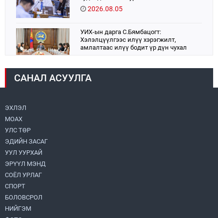
2026.08.05
УИХ-ын дарга С.Бямбацогт:
Хэлэлцүүлгээс илүү хэрэгжилт,
амлалтаас илүү бодит үр дүн чухал
2026.08.04
САНАЛ АСУУЛГА
Монголбанк 7 дугаар сард 1,439.2 кг үнэт
металл худалдан авлаа
2026.08.05
ЭХЛЭЛ
МОАХ
Монгол Улс “COP17”-д “Тал хээрийн
төлөвлөгөө”-гөө танилцуулна
УЛС ТӨР
2026.08.05
ЭДИЙН ЗАСАГ
УУЛ УУРХАЙ
Нийслэлийн Засаг дарга бөгөөд
ЭРҮҮЛ МЭНД
Улаанбаатар хотын Захирагч
СОЁЛ УРЛАГ
Б.Пүрэвдагва ХУД-ийн 12,13, 14-р
хорооны үер, усны эрсдэлтэй цэгүүдэд
СПОРТ
2026.08.04
ажиллалаа
БОЛОВСРОЛ
НИЙГЭМ
Н.Номтойбаяр: Аймгуудад тулгамдаж
буй асуудлуудыг долоо хоног бүр