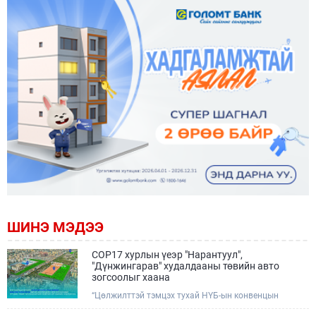
ШИНЭ МЭДЭЭ
COP17 хурлын үеэр "Нарантуул",
"Дүнжингарав" худалдааны төвийн авто
зогсоолыг хаана
“Цөлжилттэй тэмцэх тухай НҮБ-ын конвенцын
Талуудын 17 дугаар Бага хурал (COP17)” наймдугаар