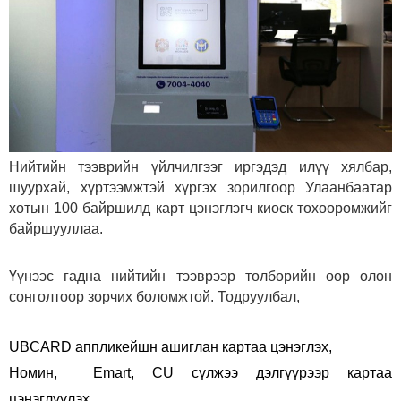
Нийтийн тээврийн үйлчилгээг иргэдэд илүү хялбар,
шуурхай, хүртээмжтэй хүргэх зорилгоор Улаанбаатар
хотын 100 байршилд карт цэнэглэгч киоск төхөөрөмжийг
байршууллаа.
Үүнээс гадна нийтийн тээврээр төлбөрийн өөр олон
сонголтоор зорчих боломжтой. Тодруулбал,
UBCARD аппликейшн ашиглан картаа цэнэглэх,
Номин, Emart, CU сүлжээ дэлгүүрээр картаа
цэнэглүүлэх,