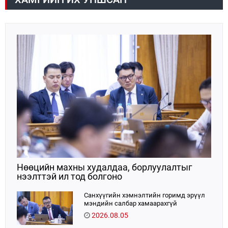
цахилгаан эрчим хүчний хэрэглээний 10 хувийг
оролцоогоо улам идэвхжүүлнэ гэдэгт итгэлтэй
хангадаг, үйлдвэрлэлийн хэмжээгээрээ ТӨК-иудын
байгаагаа илэрхийллээ.
хоёрдугаарт эрэмбэлэгддэг.Е
Нөөцийн махны худалдаа, борлуулалтыг
нээлттэй ил тод болгоно
Санхүүгийн хэмнэлтийн горимд эрүүл
мэндийн салбар хамаарахгүй
2026.08.05