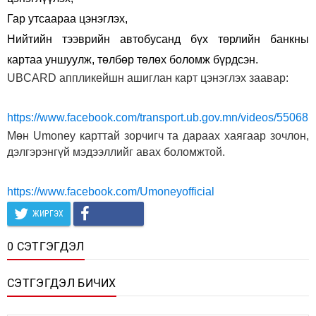
Гар утсаараа цэнэглэх,
Нийтийн тээврийн автобусанд бүх төрлийн банкны
картаа уншуулж, төлбөр төлөх боломж бүрдсэн.
UBCARD аппликейшн ашиглан карт цэнэглэх заавар:
https://www.facebook.com/transport.ub.gov.mn/videos/5506
Мөн Umoney карттай зорчигч та дараах хаягаар зочлон,
дэлгэрэнгүй мэдээллийг авах боломжтой.
https://www.facebook.com/Umoneyofficial
ЖИРГЭХ
0 СЭТГЭГДЭЛ
СЭТГЭГДЭЛ БИЧИХ