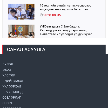
16 төрлийн эмийг нэг эх үүсвэрээс
худалдан авах журмыг баталлаа
2026.08.05
УИХ-ын дарга С.Бямбацогт:
Хэлэлцүүлгээс илүү хэрэгжилт,
амлалтаас илүү бодит үр дүн чухал
2026.08.04
САНАЛ АСУУЛГА
Монголбанк 7 дугаар сард 1,439.2 кг үнэт
металл худалдан авлаа
2026.08.05
ЭХЛЭЛ
МОАХ
Монгол Улс “COP17”-д “Тал хээрийн
төлөвлөгөө”-гөө танилцуулна
УЛС ТӨР
2026.08.05
ЭДИЙН ЗАСАГ
УУЛ УУРХАЙ
Нийслэлийн Засаг дарга бөгөөд
ЭРҮҮЛ МЭНД
Улаанбаатар хотын Захирагч
СОЁЛ УРЛАГ
Б.Пүрэвдагва ХУД-ийн 12,13, 14-р
хорооны үер, усны эрсдэлтэй цэгүүдэд
СПОРТ
2026.08.04
ажиллалаа