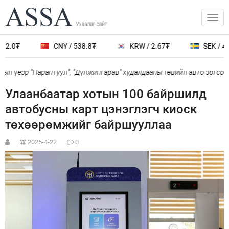
2.0₮
CNY / 538.8₮
KRW / 2.67₮
SEK / 401
н үеэр "Нарантуул", "Дүнжингарав" худалдааны төвийн авто зогсоол
Улаанбаатар хотын 100 байршилд
автобусны карт цэнэглэгч киоск
төхөөрөмжийг байршууллаа
2025-4-22
0