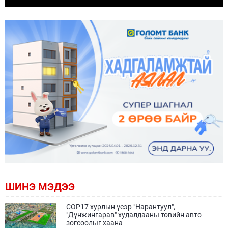
ШИНЭ МЭДЭЭ
COP17 хурлын үеэр "Нарантуул",
"Дүнжингарав" худалдааны төвийн авто
зогсоолыг хаана