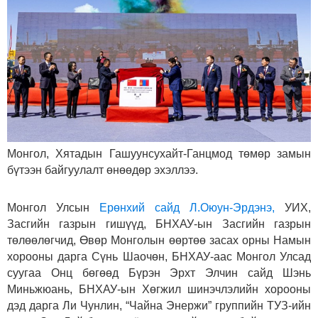
Монгол, Хятадын Гашуунсухайт-Ганцмод төмөр замын
бүтээн байгуулалт өнөөдөр эхэллээ.
Монгол Улсын
Ерөнхий сайд Л.Оюун-Эрдэнэ,
УИХ,
Засгийн газрын гишүүд, БНХАУ-ын Засгийн газрын
төлөөлөгчид, Өвөр Монголын өөртөө засах орны Намын
хорооны дарга Сүнь Шаочөн, БНХАУ-аас Монгол Улсад
суугаа Онц бөгөөд Бүрэн Эрхт Элчин сайд Шэнь
Миньжюань, БНХАУ-ын Хөгжил шинэчлэлийн хорооны
дэд дарга Ли Чунлин, “Чайна Энержи” группийн ТУЗ-ийн