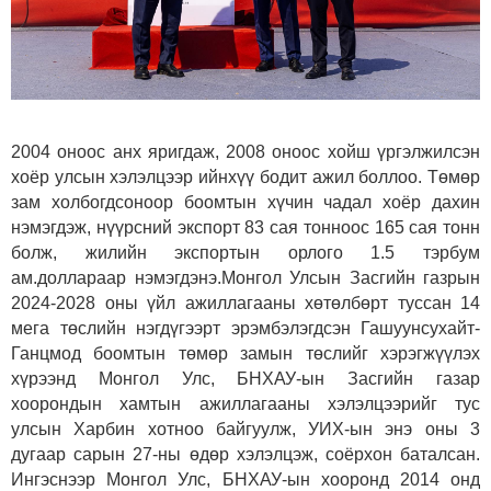
2004 оноос анх яригдаж, 2008 оноос хойш үргэлжилсэн
хоёр улсын хэлэлцээр ийнхүү бодит ажил боллоо. Төмөр
зам холбогдсоноор боомтын хүчин чадал хоёр дахин
нэмэгдэж, нүүрсний экспорт 83 сая тонноос 165 сая тонн
болж, жилийн экспортын орлого 1.5 тэрбум
ам.доллараар нэмэгдэнэ.Монгол Улсын Засгийн газрын
2024-2028 оны үйл ажиллагааны хөтөлбөрт туссан 14
мега төслийн нэгдүгээрт эрэмбэлэгдсэн Гашуунсухайт-
Ганцмод боомтын төмөр замын төслийг хэрэгжүүлэх
хүрээнд Монгол Улс, БНХАУ-ын Засгийн газар
хоорондын хамтын ажиллагааны хэлэлцээрийг тус
улсын Харбин хотноо байгуулж, УИХ-ын энэ оны 3
дугаар сарын 27-ны өдөр хэлэлцэж, соёрхон баталсан.
Ингэснээр Монгол Улс, БНХАУ-ын хооронд 2014 онд