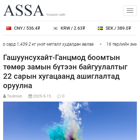
CNY / 536.4₮
KRW / 2.63₮
SEK / 389.0₮
ард 1,439.2 кг үнэт металл худалдан авлаа
16 төрлийн эмийг н
Гашуунсухайт-Ганцмод боомтын
төмөр замын бүтээн байгуулалтыг
22 сарын хугацаанд ашиглалтад
оруулна
Tsolmon
2025-5-15
0