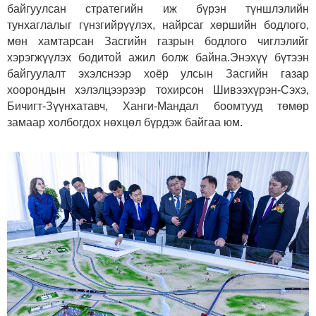
байгуулсан стратегийн иж бүрэн түншлэлийн
тунхаглалыг гүнзгийрүүлэх, найрсаг хөршийн бодлого,
мөн хамтарсан Засгийн газрын бодлого чиглэлийг
хэрэгжүүлэх бодитой ажил болж байна.Энэхүү бүтээн
байгуулалт эхэлснээр хоёр улсын Засгийн газар
хоорондын хэлэлцээрээр тохирсон Шивээхүрэн-Сэхэ,
Бичигт-Зүүнхатавч, Ханги-Мандал боомтууд төмөр
замаар холбогдох нөхцөл бүрдэж байгаа юм.