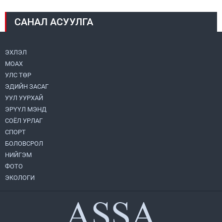
САНАЛ АСУУЛГА
Авто зам шинээр барина
2026.07.31
ЭХЛЭЛ
МОАХ
Бага орлоготой иргэдийн орлогод татвар
ногдуулахгүй байх эрх зүйн орчныг
УЛС ТӨР
бүрдүүллээ
ЭДИЙН ЗАСАГ
2026.07.30
УУЛ УУРХАЙ
ЭРҮҮЛ МЭНД
Их, дээд сургууль, коллежийн хичээл
есдүгээр сарын 1-нээс цахимаар эхэлнэ
СОЁЛ УРЛАГ
2026.07.30
СПОРТ
БОЛОВСРОЛ
НИЙГЭМ
Улсын онцгой комисс өвөлжилтийн
бэлтгэл, бэлэн байдлыг хангах
ФОТО
чиглэлээр хуралдлаа
ЭКОЛОГИ
2026.07.30
Хөвсгөл нуурын их цэвэрлэгээний аяны
хүрээнд 301 тонн хог хаягдлыг
төвлөрүүлжээ