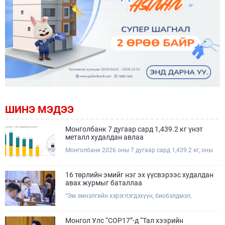
ШИНЭ МЭДЭЭ
Монголбанк 7 дугаар сард 1,439.2 кг үнэт
металл худалдан авлаа
Монголбанк 2026 оны 7 дугаар сард 1,439.2 кг, оны
эхнээс өссөн дүнгээр нийт 8.9 тонн үнэт металл,
үүнээс Дархан-Уул аймаг дахь Монголбанкны салбар
431.8 кг, Баянхонгор аймаг дахь Монголбанкны
16 төрлийн эмийг нэг эх үүсвэрээс худалдан
салбар 1,677.1 кг үнэт металл худалдан авсан байна.
авах журмыг баталлаа
Энэ нь өмнөх оны мөн үетэй харьцуулбал 26.1
“Эм эмнэлгийн хэрэглэгдэхүүн, биобэлдмэл,
хувиар өссөн үзүүлэлт байна.
вакциныг нэг эх үүсвэрээс худалдан авах” журмыг
Засгийн газраас баталлаа. Олон улсын байгууллага
болон ДЭМБ-аас хүлээн зөвшөөрсөн гадаад
Монгол Улс “COP17”-д “Тал хээрийн