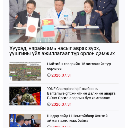
Хүүхэд, нярайн амь насыг аврах зүрх,
уушгины үйл ажиллагааг түр орлон дэмжих
ЭКМО технологийг ЭХЭМҮТ-д нэвтрүүлнэ
Нийтийн тээврийн 15 чиглэлийг түр
өөрчлөв
2026.07.31
"ONE Championship" холбооны
Bantamweight жингийн дэлхийн аварга
Б.Энх-Оргил аваргын бүс хамгаалах
тулаанаа өнөөдөр хийнэ.
2026.07.31
Шадар сайд Н.Номтойбаяр Хэнтий
аймагт ажиллаж байна
2026.07.31