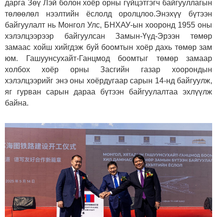
дарга Зөү Лэй болон хоёр орны гүйцэтгэгч байгууллагын
төлөөлөл нээлтийн ёслолд оролцлоо.Энэхүү бүтээн
байгуулалт нь Монгол Улс, БНХАУ-ын хооронд 1955 оны
хэлэлцээрээр байгуулсан Замын-Үүд-Эрээн төмөр
замаас хойш хийгдэж буй боомтын хоёр дахь төмөр зам
юм. Гашуунсухайт-Ганцмод боомтыг төмөр замаар
холбох хоёр орны Засгийн газар хоорондын
хэлэлцээрийг энэ оны хоёрдугаар сарын 14-нд байгуулж,
яг гурван сарын дараа бүтээн байгуулалтаа эхлүүлж
байна.