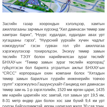
Засгийн газар хоорондын хэлэлцээр, хамтын
ажиллагааны зарчмын хүрээнд “Хил дамнасан төмөр зам
хамтран барих”, “Нүүрс худалдах, худалдан авах урт
хугацааны гэрээ”, “Нүүрсний уурхайн хүчин чадлыг
нэмэгдүүлэх” гэсэн гурван гол үйл ажиллагаа
хэрэгжүүлэхээр тохиролцсон. Энэхүү төмөр замын
төслийн ТЭЗҮ болон нарийвчилсан зураг төслийг
БНХАУ-ын “Төмөр замын зураг төслийн корпорац”
гүйцэтгэсэн бол барилга угсралтын ажлыг БНХАУ-ын
“CRCC” корпорацын охин компани болох “Хятадын
төмөр замын барилгын гүүрийн инженерийн товчоо
групп” хэрэгжүүлнэ.Гашуунсухайт-Ганцмод хил дамнасан
төмөр зам нь 1-р зэрэглэлийн, 1520 мм өргөн цариг, 1435
мм нарийн царигийн хос замтай, гол замын урт 19,5 км,
8-31 метр өндөр дан болон хос зам бүхий 9,4 км урт
гүүрэн байгууламжтай, өргөн царигаар жилд 30 сая.тонн,