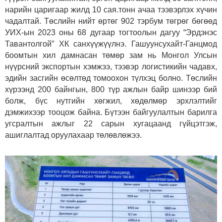
нарийн царигаар жилд 10 сая.тонн ачаа тээвэрлэх хүчин
чадалтай. Төслийн нийт өртөг 902 тэрбум төгрөг бөгөөд
УИХ-ын 2023 оны 68 дугаар тогтоолын дагуу “Эрдэнэс
Тавантолгой” ХК санхүүжүүлнэ. Гашуунсухайт-Ганцмод
боомтын хил дамнасан төмөр зам нь Монгол Улсын
нүүрсний экспортын хэмжээ, тээвэр логистикийн чадавх,
эдийн засгийн өсөлтөд томоохон түлхэц болно. Төслийн
хүрээнд 200 байнгын, 800 түр ажлын байр шинээр бий
болж, бүс нутгийн хөгжил, хөдөлмөр эрхлэлтийг
дэмжихээр тооцож байна. Бүтээн байгуулалтын барилга
угсралтын ажлыг 22 сарын хугацаанд гүйцэтгэж,
ашиглалтад оруулахаар төлөвлөжээ.