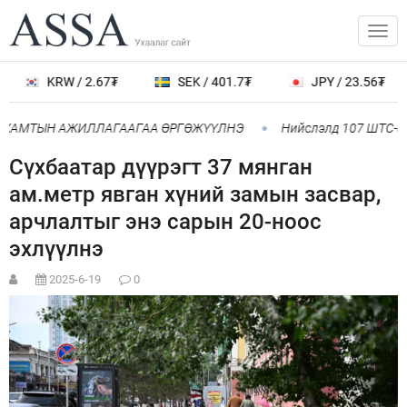
KRW / 2.67₮
SEK / 401.7₮
JPY / 23.56₮
 ХАМТЫН АЖИЛЛАГААГАА ӨРГӨЖҮҮЛНЭ
Нийслэлд 107 ШТС-аар
Сүхбаатар дүүрэгт 37 мянган
ам.метр явган хүний замын засвар,
арчлалтыг энэ сарын 20-ноос
эхлүүлнэ
2025-6-19
0