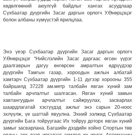
хөдөлгөөний аюулгүй байдлыг хангах асуудлаар
Сүхбаатар дүүргийн Засаг даргын орлогч У.Өнөрцэцэг
болон албаны хүмүүстэй ярилцлаа.
Энэ үеэр Сүхбаатар дүүргийн Засаг даргын орлогч
У.Өнөрцэцэг “Нийслэлийн Засаг даргаас өгсөн үүрэг
даалгаврын дагуу өнгөрсөн амралтын өдрүүдээр
дүүргийн Тамгын газар, хороодын ажлын албатай
хамтарч Сүхбаатар дүүргийн 1-11 дүгээр хорооны 355
байршилд 37228 ам.метр талбайн явган хүний зам
талбайн арчлалтыг шалгасан. Явган хүний замын
хавтангуудын арчлалтыг сайжруулах, засварлах
шаардлагатай хэсгүүдэд ажлыг энэ сарын 20-ноос
эхлүүлж, үе шаттай явуулна. Эхний ээлжид Сүхбаатар
дүүргийн Бага тойруугаас Их тойруу доторх явган хүний
замыг засварлана. Багшийн дээдийн хойно Спортын төв
ордны арк дээр иргэдээс гомдол их ирдэг. Автомашин