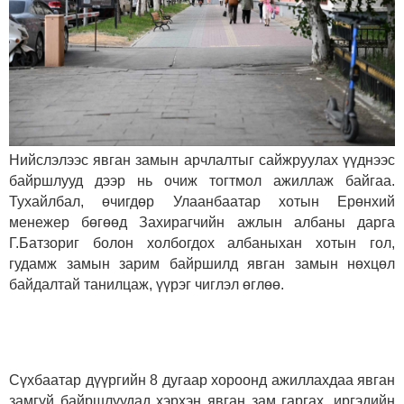
Нийслэлээс явган замын арчлалтыг сайжруулах үүднээс
байршлууд дээр нь очиж тогтмол ажиллаж байгаа.
Тухайлбал, өчигдөр Улаанбаатар хотын Ерөнхий
менежер бөгөөд Захирагчийн ажлын албаны дарга
Г.Батзориг болон холбогдох албаныхан хотын гол,
гудамж замын зарим байршилд явган замын нөхцөл
байдалтай танилцаж, үүрэг чиглэл өглөө.
Сүхбаатар дүүргийн 8 дугаар хороонд ажиллахдаа явган
замгүй байршлуудад хэрхэн явган зам гаргах, иргэдийн