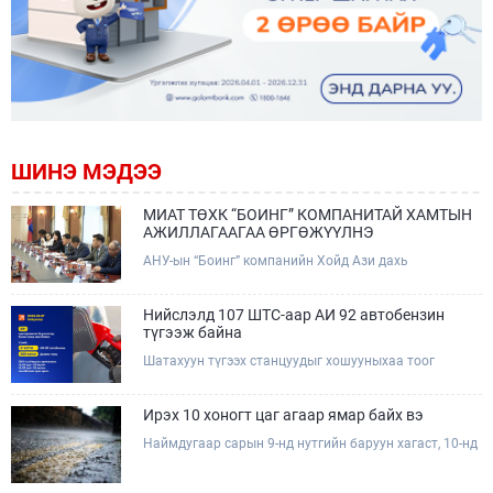
ШИНЭ МЭДЭЭ
МИАТ ТӨХК “БОИНГ” КОМПАНИТАЙ ХАМТЫН
АЖИЛЛАГААГАА ӨРГӨЖҮҮЛНЭ
АНУ-ын “Боинг” компанийн Хойд Ази дахь
арилжааны нисэх онгоцны борлуулалт,
маркетингийн асуудал хариуцсан Дэд ерөнхийлөгч
Жэф Эдвардс тэргүүтэй төлөөлөгчдийг Зам,
Нийслэлд 107 ШТС-аар АИ 92 автобензин
тээврийн сайд Б.Дэлгэрсайхан хүлээн авч уулзав.
түгээж байна
Шатахуун түгээх станцуудыг хошууныхаа тоог
нэмэгдүүлэх үүрэг, чиглэл өгч, ажиллаж байна.
Ирэх 10 хоногт цаг агаар ямар байх вэ
Наймдугаар сарын 9-нд нутгийн баруун хагаст, 10-нд
нутгийн зүүн хагаст, 11-нд нутгийн зүүн өмнөд
хэсгээр ахиухан хэмжээний бороо орох тул