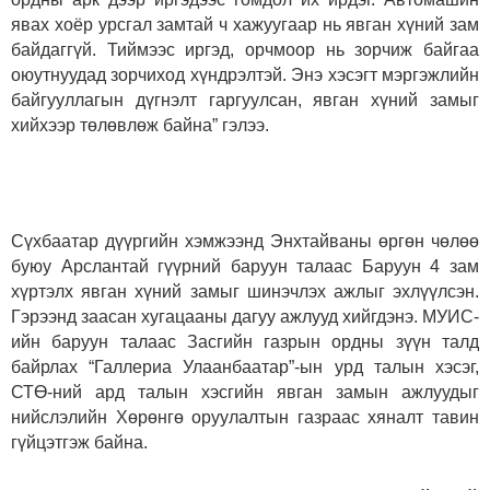
явах хоёр урсгал замтай ч хажуугаар нь явган хүний зам
байдаггүй. Тиймээс иргэд, орчмоор нь зорчиж байгаа
оюутнуудад зорчиход хүндрэлтэй. Энэ хэсэгт мэргэжлийн
байгууллагын дүгнэлт гаргуулсан, явган хүний замыг
хийхээр төлөвлөж байна” гэлээ.
Сүхбаатар дүүргийн хэмжээнд Энхтайваны өргөн чөлөө
буюу Арслантай гүүрний баруун талаас Баруун 4 зам
хүртэлх явган хүний замыг шинэчлэх ажлыг эхлүүлсэн.
Гэрээнд заасан хугацааны дагуу ажлууд хийгдэнэ. МУИС-
ийн баруун талаас Засгийн газрын ордны зүүн талд
байрлах “Галлериа Улаанбаатар”-ын урд талын хэсэг,
СТӨ-ний ард талын хэсгийн явган замын ажлуудыг
нийслэлийн Хөрөнгө оруулалтын газраас хяналт тавин
гүйцэтгэж байна.