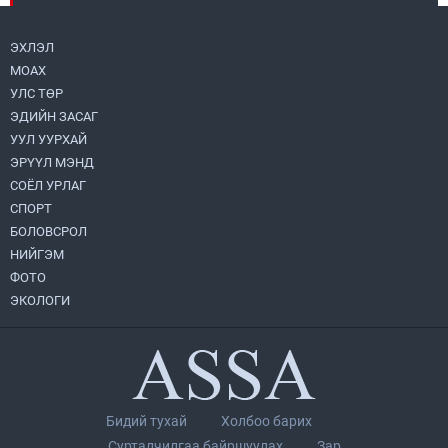
металл худалдан авлаа
2026.08.05
ЭХЛЭЛ
МОАХ
Монгол Улс “COP17”-д “Тал хээрийн
төлөвлөгөө”-гөө танилцуулна
УЛС ТӨР
2026.08.05
ЭДИЙН ЗАСАГ
УУЛ УУРХАЙ
УИХ-ын асуулгын цагийг гурван удаа
ЭРҮҮЛ МЭНД
зохион байгуулж, гишүүдийн асуултыг
СОЁЛ УРЛАГ
Ерөнхий сайдад хүргүүлж, цахим
хуудаст байршуулжээ
СПОРТ
2026.08.04
БОЛОВСРОЛ
НИЙГЭМ
Улаанбаатарт өдөртөө 28 хэм дулаан
ФОТО
2026.08.04
ЭКОЛОГИ
Нийслэлийн Засаг дарга бөгөөд
Улаанбаатар хотын Захирагч
Б.Пүрэвдагва ХУД-ийн 12,13, 14-р
хорооны үер, усны эрсдэлтэй цэгүүдэд
2026.08.04
ажиллалаа
Бидий тухай
Холбоо барих
П.Цэлмэг жюү жицүгийн Дэлхийн
Сурталчилгаа байршуулах
Зар