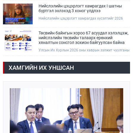
болзошгүй үер, усны аюулаас анхаарна уу.
Нийслэлийн цэцэрлэгт хамрагдах I шатны
бүртгэл эхлэхэд 3 хоног үлдлээ
Нийслэлийн цэцэрлэгт хамрагдах хүсэлтийг 2026
оны 08 сарын 10-ны өдрөөс 08 сарын 23-ны өдрийг
дуустал "E-Mongolia" платформоор дамжуулан
цахимаар хүлээн авна.Хүүхдээ цэцэрлэгт хамруулах
Төсвийн байнгын хороо 67 асуудал хэлэлцэж,
үйлчилгээг авахдаа дараах зүйлсийг анхаарна уу.
нийслэлийн төсвийн талаарх ерөнхий
хяналтын сонсгол зохион байгуулсан байна
Улсын Их Хурлын 2026 оны хаврын ээлжит чуулганы
хугацаанд Төсвийн байнгын хороо эрхлэх
асуудлынхаа хүрээнд хууль санаачлагчаас өргөн
мэдүүлсэн хууль, Улсын Их Хурлын бусад
ХАМГИЙН ИХ УНШСАН
шийдвэрийн төслийг урьдчилан хэлэлцэж санал,
дүгнэлт гарган нэгдсэн хуралдаанд хэлэлцүүлэх,
Улсын Их Хурлын хяналтыг хэрэгжүүлэх, хуульд
тусгайлан заасан асуудлаар Улсын Их Хурлын
тогтоолын төсөл боловсруулах чиг үүргээ
хэрэгжүүлэн ажиллажээ.