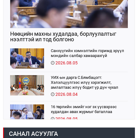
Нөөцийн махны худалдаа, борлуулалтыг
нээлттэй ил тод болгоно
Санхүүгийн хэмнэлтийн горимд эрүүл
мэндийн салбар хамаарахгүй
2026.08.05
УИХ-ын дарга С.Бямбацогт:
Хэлэлцүүлгээс илүү хэрэгжилт,
амлалтаас илүү бодит үр дүн чухал
2026.08.04
16 төрлийн эмийг нэг эх үүсвэрээс
худалдан авах журмыг баталлаа
2026.08.05
САНАЛ АСУУЛГА
Монголбанк 7 дугаар сард 1,439.2 кг үнэт