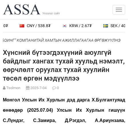
.0₮
CNY / 538.8₮
KRW / 2.67₮
SEK / 401.
“БОИНГ” КОМПАНИТАЙ ХАМТЫН АЖИЛЛАГААГАА ӨРГӨЖҮҮЛНЭ
Хүнсний бүтээгдэхүүний аюулгүй
байдлыг хангах тухай хуульд нэмэлт,
өөрчлөлт оруулах тухай хуулийн
төсөл өргөн мэдүүллээ
Tsolmon
2025-7-04
0
Монгол Улсын Их Хурлын дэд дарга Х.Булгантуяад
өнөөдөр (2025.07.04) Улсын Их Хурлын гишүүн
С.Лүндэг, С.Замира, Д.Рэгдэл, А.Ариунзаяа,