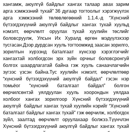
хангамж, аюулгүй байдлыг хангах талаар авах зарим
арга хэмжээний тухай” 36 дугаар тогтоолыг хэрэгжүүлэх
арга хэмжээний төлөвлөгөөний 1.1.4.-д “Хүнсний
бүтээгдэхүүний аюулгүй байдлыг хангах тухай хуульд
нэмэлт, өөрчлөлт оруулах тухай хуулийн төслийг
боловсруулж, Улсын Их Хуралд өргөн мэдүүлэхээр
тусгасан.Дээр дурдсан хууль тогтоомжид заасан зорилго,
зорилтын хүрээнд баталгаат хүнсээр хэрэглэгчийг
хангахтай холбогдсон эрх зүйн орчныг боловсронгуй
болгох шаардлагатай байна гэж хууль санаачлагчийн
зүгээс үзсэн байна.Тус хуулийн нэмэлт, өөрчлөлтөөр
“хүнсний бүтээгдэхүүний аюулгүй байдал” гэсэн нэр
томьёог “хүнсний баталгаат байдал” болгон
өөрчилсөнтэй уялдуулан хууль хоорондын уялдаа
холбоог хангах зорилгоор Хүнсний бүтээгдэхүүний
аюулгүй байдлыг хангах тухай хуулийн нэрийг “Хүнсний
баталгаат байдлыг хангах тухай” гэж өөрчилж, холбогдох
зүйл, заалтад өөрчлөлт оруулахаар болжээ.Түүнчлэн
Хүнсний бүтээгдэхүүний аюулгүй байдлыг хангах тухай