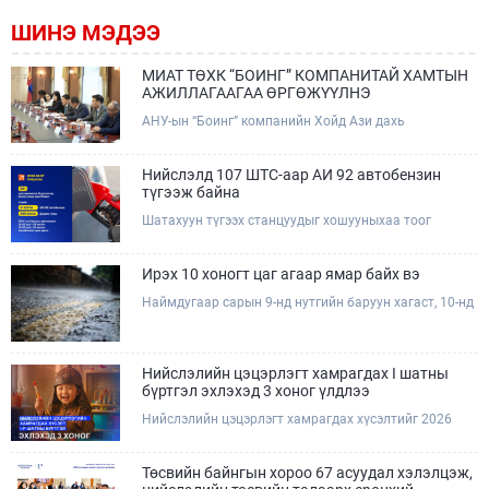
ШИНЭ МЭДЭЭ
МИАТ ТӨХК “БОИНГ” КОМПАНИТАЙ ХАМТЫН
АЖИЛЛАГААГАА ӨРГӨЖҮҮЛНЭ
АНУ-ын “Боинг” компанийн Хойд Ази дахь
арилжааны нисэх онгоцны борлуулалт,
маркетингийн асуудал хариуцсан Дэд ерөнхийлөгч
Жэф Эдвардс тэргүүтэй төлөөлөгчдийг Зам,
Нийслэлд 107 ШТС-аар АИ 92 автобензин
тээврийн сайд Б.Дэлгэрсайхан хүлээн авч уулзав.
түгээж байна
Шатахуун түгээх станцуудыг хошууныхаа тоог
нэмэгдүүлэх үүрэг, чиглэл өгч, ажиллаж байна.
Ирэх 10 хоногт цаг агаар ямар байх вэ
Наймдугаар сарын 9-нд нутгийн баруун хагаст, 10-нд
нутгийн зүүн хагаст, 11-нд нутгийн зүүн өмнөд
хэсгээр ахиухан хэмжээний бороо орох тул
болзошгүй үер, усны аюулаас анхаарна уу.
Нийслэлийн цэцэрлэгт хамрагдах I шатны
бүртгэл эхлэхэд 3 хоног үлдлээ
Нийслэлийн цэцэрлэгт хамрагдах хүсэлтийг 2026
оны 08 сарын 10-ны өдрөөс 08 сарын 23-ны өдрийг
дуустал "E-Mongolia" платформоор дамжуулан
цахимаар хүлээн авна.Хүүхдээ цэцэрлэгт хамруулах
Төсвийн байнгын хороо 67 асуудал хэлэлцэж,