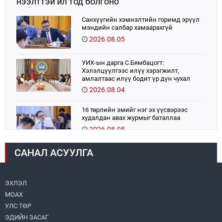
нээлттэй ил тод болгоно
Санхүүгийн хэмнэлтийн горимд эрүүл
мэндийн салбар хамаарахгүй
2026.08.05
УИХ-ын дарга С.Бямбацогт:
Хэлэлцүүлгээс илүү хэрэгжилт,
амлалтаас илүү бодит үр дүн чухал
2026.08.04
16 төрлийн эмийг нэг эх үүсвэрээс
худалдан авах журмыг баталлаа
2026.08.05
САНАЛ АСУУЛГА
Монголбанк 7 дугаар сард 1,439.2 кг үнэт
металл худалдан авлаа
2026.08.05
ЭХЛЭЛ
МОАХ
Монгол Улс “COP17”-д “Тал хээрийн
төлөвлөгөө”-гөө танилцуулна
УЛС ТӨР
2026.08.05
ЭДИЙН ЗАСАГ