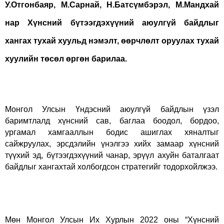
У.Отгонбаяр, М.Сарнай, Н.Батсүмбэрэл, М.Мандхай
нар Хүнсний бүтээгдэхүүний аюулгүй байдлыг
хангах тухай хуульд нэмэлт, өөрчлөлт оруулах тухай
хуулийн төсөл өргөн барилаа.
Монгол Улсын Үндэсний аюулгүй байдлын үзэл
баримтлалд хүнсний сав, баглаа боодол, бордоо,
ургамал хамгааллын бодис ашиглах хяналтыг
сайжруулах, эрсдэлийн үнэлгээ хийх замаар хүнсний
түүхий эд, бүтээгдэхүүний чанар, эрүүл ахуйн баталгаат
байдлыг хангахтай холбогдсон стратегийг тодорхойлжээ.
Мөн Монгол Улсын Их Хурлын 2022 оны “Хүнсний