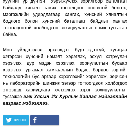
хуулийг үр дүнтэй хэрэгжүүлэх зорилгоор баталгаат
байдалд хяналт тавих тогтолцоог оновчтой болгох,
мэргэжлийн удирдлагаар хангах, хүнсний хяналтын
бодлого болон хүнсний баталгаат байдлыг хангах
тогтолцоотой холбогдсон зохицуулалтыг нэмж тусгасан
байна.
Мөн үйлдвэрлэл эрхлэхдээ бүртгэгдээгүй, хугацаа
хэтэрсэн хүнсний нэмэлт хэрэглэх, эсхүл хэтрүүлэн
хэрэглэх, дур мэдэн хэрэглэх, зориулалтын бусаар
хэрэглэх, ургамал хамгааллын бодис, бордоо зэргийг
технологийн бус аргаар хэрэглэхийг хориглож, зөрчсөн
нь лабораторийн шинжилгээгээр тогтоогдвол холбогдох
этгээдэд хариуцлага хүлээлгэх зэрэг зохицуулалтыг
тусгажээ
гэж Улсын Их Хурлын Хэвлэл мэдээллийн
газраас мэдээллээ.
ЖИРГЭХ