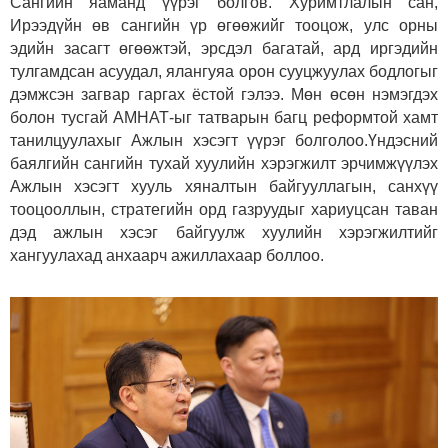
Сангийн яаманд үүрэг болгов. Хуримтлалын сан,
Ирээдүйн өв сангийн үр өгөөжийг тооцож, улс орны
эдийн засагт өгөөжтэй, эрсдэл багатай, ард иргэдийн
тулгамдсан асуудал, ялангуяа орон сууцжуулах бодлогыг
дэмжсэн загвар гаргах ёстой гэлээ. Мөн өсөн нэмэгдэх
болон тусгай АМНАТ-ыг татварын багц реформтой хамт
танилцуулахыг Ажлын хэсэгт үүрэг болголоо.
Үндэсний
баялгийн сангийн тухай хуулийн хэрэгжилт эрчимжүүлэх
Ажлын хэсэгт хууль хяналтын байгууллагын, санхүү
тооцооллын, стратегийн орд газруудыг хариуцсан таван
дэд ажлын хэсэг байгуулж хуулийн хэрэгжилтийг
хангуулахад анхаарч ажиллахаар боллоо.