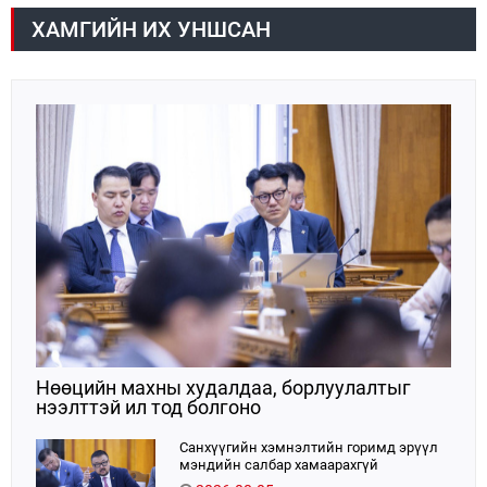
хурал зохион байгуулж, салбарын тулгамдсан
асуудлууд болон намрын тариа хураалт,
ХАМГИЙН ИХ УНШСАН
өвөлжилтийн бэлтгэл бэлэн байдлын асуудлаар
мэдээлэл сонсож, холбогдох үүрэг, чиглэл өглөө.
Нөөцийн махны худалдаа, борлуулалтыг
нээлттэй ил тод болгоно
Санхүүгийн хэмнэлтийн горимд эрүүл
мэндийн салбар хамаарахгүй