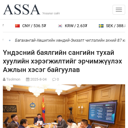
CNY / 536.5₮
KRW / 2.63₮
SEK / 388.8₮
Багахангай-Хөшигийн хөндий-Эмээлт чиглэлийн эхний 87 км-ий
Үндэсний баялгийн сангийн тухай
хуулийн хэрэгжилтийг эрчимжүүлэх
Ажлын хэсэг байгуулав
Tsolmon
2025-8-04
0