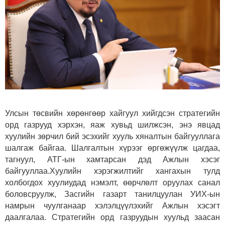
Улсын төсвийн хөрөнгөөр хайгуул хийгдсэн стратегийн
орд газрууд хэрхэн, яаж хувьд шилжсэн, энэ явцад
хуулийн зөрчил бий эсэхийг хууль хяналтын байгууллага
шалгаж байгаа. Шалгалтын хүрээг өргөжүүлж цагдаа,
тагнуул, АТГ-ын хамтарсан дэд Ажлын хэсэг
байгууллаа.
Хуулийн хэрэгжилтийг хангахын тулд
холбогдох хуулиудад нэмэлт, өөрчлөлт оруулах санал
боловсруулж, Засгийн газарт танилцуулан УИХ-ын
намрын чуулганаар хэлэлцүүлэхийг Ажлын хэсэгт
даалгалаа. Стратегийн орд газруудын хуульд заасан