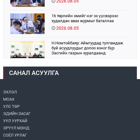
2026.08.05
16 төрлийн эмийг нэг эх үүсвэрээс
худалдан авах журмыг баталлаа
2026.08.05
Н.Номтойбаяр: Аймгуудад тулгамдаж
буй асуудлуудыг долоо хоног бүр
Засгийн газрын хуралдаанд
танилцуулж, шийдвэрлүүлнэ
2026.08.06
САНАЛ АСУУЛГА
УИХ-ын дарга С.Бямбацогт:
Хэлэлцүүлгээс илүү хэрэгжилт,
амлалтаас илүү бодит үр дүн чухал
2026.08.04
ЭХЛЭЛ
МОАХ
“Хотын дарга сонсож байна” 150150
УЛС ТӨР
тусгай дугаарыг наймдугаар сарын 14-
нөөс ажиллуулж эхэлнэ
ЭДИЙН ЗАСАГ
2026.08.06
УУЛ УУРХАЙ
ЭРҮҮЛ МЭНД
Монголбанк 7 дугаар сард 1,439.2 кг үнэт
СОЁЛ УРЛАГ
металл худалдан авлаа