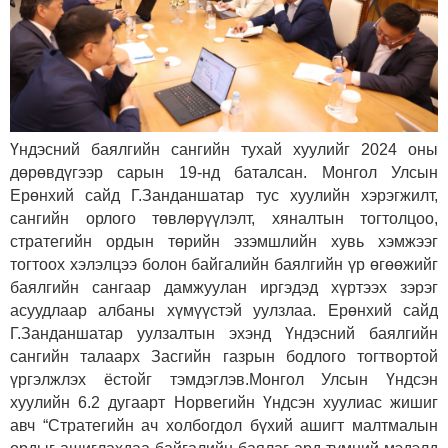
Үндэсний баялгийн сангийн тухай хуулийг 2024 оны
дөрөвдүгээр сарын 19-нд баталсан. Монгол Улсын
Ерөнхий сайд Г.Занданшатар тус хуулийн хэрэгжилт,
сангийн орлого төвлөрүүлэлт, хяналтын тогтолцоо,
стратегийн ордын төрийн эзэмшлийн хувь хэмжээг
тогтоох хэлэлцээ болон байгалийн баялгийн үр өгөөжийг
баялгийн сангаар дамжуулан иргэдэд хүртээх зэрэг
асуудлаар албаны хүмүүстэй уулзлаа. Ерөнхий сайд
Г.Занданшатар уулзалтын эхэнд Үндэсний баялгийн
сангийн талаарх Засгийн газрын бодлого тогтвортой
үргэлжлэх ёстойг тэмдэглэв.
Монгол Улсын Үндсэн
хуулийн 6.2 дугаарт Норвегийн Үндсэн хуулиас жишиг
авч “Стратегийн ач холбогдол бүхий ашигт малтмалын