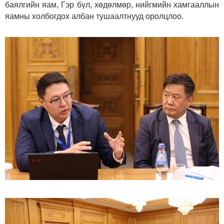
баялгийн яам, Гэр бүл, хөдөлмөр, нийгмийн хамгааллын
яамны холбогдох албан тушаалтнууд оролцлоо.