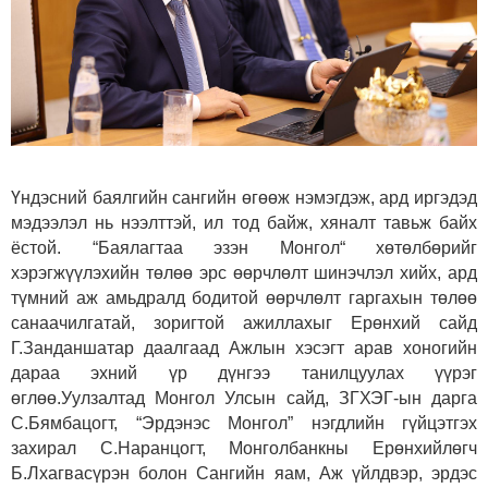
Үндэсний баялгийн сангийн өгөөж нэмэгдэж, ард иргэдэд
мэдээлэл нь нээлттэй, ил тод байж, хяналт тавьж байх
ёстой. “Баялагтаа эзэн Монгол“ хөтөлбөрийг
хэрэгжүүлэхийн төлөө эрс өөрчлөлт шинэчлэл хийх, ард
түмний аж амьдралд бодитой өөрчлөлт гаргахын төлөө
санаачилгатай, зоригтой ажиллахыг Ерөнхий сайд
Г.Занданшатар даалгаад Ажлын хэсэгт арав хоногийн
дараа эхний үр дүнгээ танилцуулах үүрэг
өглөө.
Уулзалтад Монгол Улсын сайд, ЗГХЭГ-ын дарга
С.Бямбацогт, “Эрдэнэс Монгол” нэгдлийн гүйцэтгэх
захирал С.Наранцогт, Монголбанкны Ерөнхийлөгч
Б.Лхагвасүрэн болон Сангийн яам, Аж үйлдвэр, эрдэс