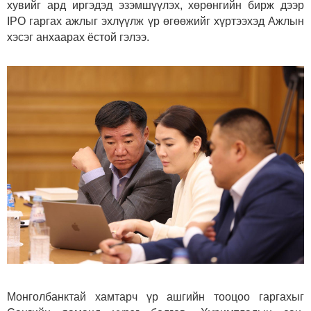
хувийг ард иргэдэд эзэмшүүлэх, хөрөнгийн бирж дээр
IPO гаргах ажлыг эхлүүлж үр өгөөжийг хүртээхэд Ажлын
хэсэг анхаарах ёстой гэлээ.
Монголбанктай хамтарч үр ашгийн тооцоо гаргахыг