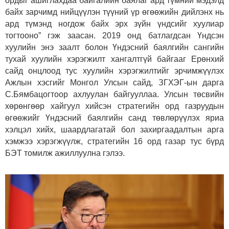
ордыг ашиглахдаа байгалийн баялаг ард түмний мэдэлд
байх зарчимд нийцүүлэн түүний үр өгөөжийн дийлэнх нь
ард түмэнд ногдож байх эрх зүйн үндсийг хуулиар
тогтооно” гэж заасан. 2019 онд батлагдсан Үндсэн
хуулийн энэ заалт болон Үндэсний баялгийн сангийн
тухай хуулийн хэрэгжилт хангалтгүй байгааг Ерөнхий
сайд онцлоод тус хуулийн хэрэгжилтийг эрчимжүүлэх
Ажлын хэсгийг Монгол Улсын сайд, ЗГХЭГ-ын дарга
С.Бямбацогтоор ахлуулан байгууллаа. Улсын төсвийн
хөрөнгөөр хайгуул хийсэн стратегийн орд газруудын
өгөөжийг Үндэсний баялгийн санд төвлөрүүлэх яриа
хэлцэл хийх, шаардлагатай бол захиргаадалтын арга
хэмжээ хэрэгжүүлж, стратегийн 16 орд газар тус бүрд
БЭТ томилж ажиллуулна гэлээ.