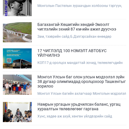
Монголын Пастелын зураачдын холбооны тэргүүн,
Соёлын тэргүүний ажилтан, зураач Лхагвагийн
Оргилболд өөрийн 13 дахь бие даасан "BREATH OF
GOBI" үзэсгэлэнгээ тохиолдуулан Та бүхэнтэй
мэндчилж байна.
Багахангай-Хөшигийн хөндий-Эмээлт
чиглэлийн эхний 87 км-ийн ажил дуусчээ
Зам, тээврийн сайд Б.Дэлгэрсайхан өнөөдөр
(2026.08.09) Багахангай-Хөшигийн хөндий-Эмээлт
чиглэлийн салбар төмөр замын эхний 87 км хэсгийн
бүтээн байгуулалтын ажлын явцтай танилцаж,
17 ЧИГЛЭЛД 100 НЭМЭЛТ АВТОБУС
төмөр замын доод болон дээд бүтцийн үндсэн ажил
ҮЙЛЧИЛНЭ
дууссаны дараах эцсийн шатны ажлуудад хяналт
КОП17-д оролцох мандаттай зочид, төлөөлөгчдийн
тавьж, төслийн талбайд ажиллалаа.
тээврийн үйлчилгээг дэмжих зорилгоор 17 чиглэлд
100 нэмэлт автобус ажиллаж, зориулалтын зочид
буудлууд болон хурлын талбай хооронд урьдчилан
Монгол Улсын баг олон улсын мэдээлэл зүйн
гаргасан цагийн хуваарийн дагуу үйлчилнэ.Эрхэм
38 дугаар олимпиадад оролцохоор Ташкентыг
хүндэт КОП17-д оролцогч та бүхэн автобусны
зорилоо
зогсоол болон цагийн хуваарийг QR код уншуулан
Монгол Улсын багийн ахлагчаар Монголын мэдээлэл
харна уу.
зүйн олимпиадын хорооны гишүүн, ШУТИС-ийн
МХТС-ийн тэнхимийн эрхлэгч, дэд профессор
Намрын ургацын урьдчилсан баланс, ургац
А.Хүдэр, дэд ахлагчаар Монголын мэдээлэл зүйн
хураалтын төлөвлөгөөг гаргана
олимпиадын хорооны гишүүн, МУБИС-ийн МБУС-ийн
Хүнс, хөдөө аж ахуй, хөнгөн үйлдвэрийн сайд
ахлах багш Ж.Дашдэмбэрэл нар ажиллана
Ц.Идэрбат яамны газар, хэлтсийн дарга нар болон
харьяа байгууллагуудын удирдлагуудтай шуурхай