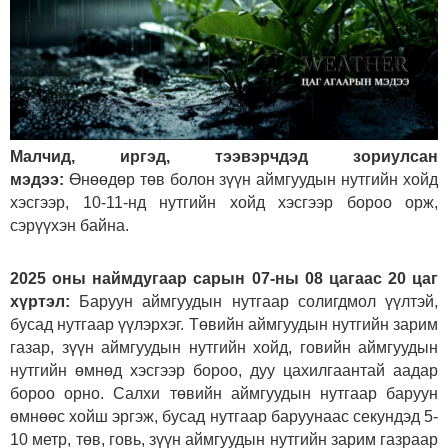
Малчид, иргэд, тээвэрчдэд зориулсан
мэдээ:
Өнөөдөр төв болон зүүн аймгуудын нутгийн хойд
хэсгээр, 10-11-нд нутгийн хойд хэсгээр бороо орж,
сэрүүхэн байна.
2025 оны наймдугаар сарын 07-ны 08 цагаас 20 цаг
хүртэл:
Баруун аймгуудын нутгаар солигдмол үүлтэй,
бусад нутгаар үүлэрхэг. Төвийн аймгуудын нутгийн зарим
газар, зүүн аймгуудын нутгийн хойд, говийн аймгуудын
нутгийн өмнөд хэсгээр бороо, дуу цахилгаантай аадар
бороо орно. Салхи төвийн аймгуудын нутгаар баруун
өмнөөс хойш эргэж, бусад нутгаар баруунаас секундэд 5-
10 метр, төв, говь, зүүн аймгуудын нутгийн зарим газраар