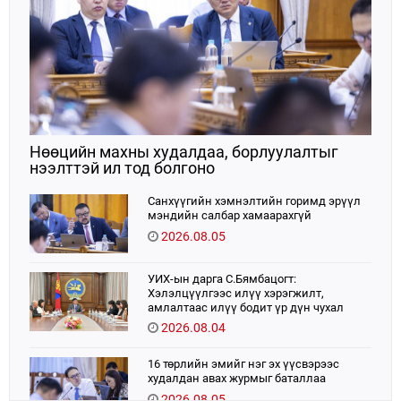
Нөөцийн махны худалдаа, борлуулалтыг
нээлттэй ил тод болгоно
Санхүүгийн хэмнэлтийн горимд эрүүл
мэндийн салбар хамаарахгүй
2026.08.05
УИХ-ын дарга С.Бямбацогт:
Хэлэлцүүлгээс илүү хэрэгжилт,
амлалтаас илүү бодит үр дүн чухал
2026.08.04
16 төрлийн эмийг нэг эх үүсвэрээс
худалдан авах журмыг баталлаа
2026.08.05