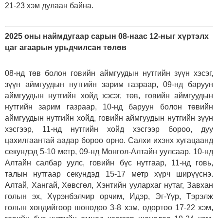
21-23 хэм дулаан байна.
2025 оны наймдугаар сарын 08-наас 12-ныг хүртэлх
цаг агаарын урьдчилсан төлөв
08-нд төв болон говийн аймгуудын нутгийн зүүн хэсэг,
зүүн аймгуудын нутгийн зарим газраар, 09-нд баруун
аймгуудын нутгийн хойд хэсэг, төв, говийн аймгуудын
нутгийн зарим газраар, 10-нд баруун болон төвийн
аймгуудын нутгийн хойд, говийн аймгуудын нутгийн зүүн
хэсгээр, 11-нд нутгийн хойд хэсгээр бороо, дуу
цахилгаантай аадар бороо орно. Салхи ихэнх хугацаанд
секундэд 5-10 метр, 09-нд Монгол-Алтайн уулсаар, 10-нд
Алтайн салбар уулс, говийн бүс нутгаар, 11-нд говь,
талын нутгаар секундэд 15-17 метр хүрч ширүүснэ.
Алтай, Хангай, Хөвсгөл, Хэнтийн уулархаг нутаг, Завхан
голын эх, Хүрэнбэлчир орчим, Идэр, Эг-Үүр, Тэрэлж
голын хөндийгөөр шөнөдөө 3-8 хэм, өдөртөө 17-22 хэм,