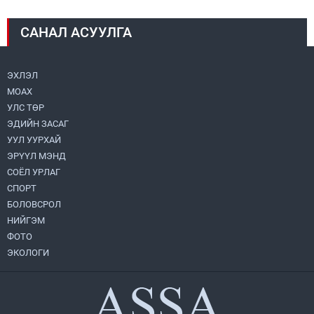
САНАЛ АСУУЛГА
Монголбанк 7 дугаар сард 1,439.2 кг үнэт
металл худалдан авлаа
2026.08.05
ЭХЛЭЛ
МОАХ
Монгол Улс “COP17”-д “Тал хээрийн
төлөвлөгөө”-гөө танилцуулна
УЛС ТӨР
2026.08.05
ЭДИЙН ЗАСАГ
УУЛ УУРХАЙ
УИХ-ын асуулгын цагийг гурван удаа
ЭРҮҮЛ МЭНД
зохион байгуулж, гишүүдийн асуултыг
СОЁЛ УРЛАГ
Ерөнхий сайдад хүргүүлж, цахим
хуудаст байршуулжээ
СПОРТ
2026.08.04
БОЛОВСРОЛ
НИЙГЭМ
Нийслэлийн Засаг дарга бөгөөд
Улаанбаатар хотын Захирагч
ФОТО
Б.Пүрэвдагва ХУД-ийн 12,13, 14-р
ЭКОЛОГИ
хорооны үер, усны эрсдэлтэй цэгүүдэд
2026.08.04
ажиллалаа
Улаанбаатарт өдөртөө 28 хэм дулаан
2026.08.04