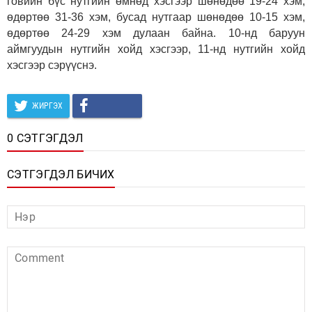
говийн бүс нутгийн өмнөд хэсгээр шөнөдөө 19-24 хэм,
өдөртөө 31-36 хэм, бусад нутгаар шөнөдөө 10-15 хэм,
өдөртөө 24-29 хэм дулаан байна. 10-нд баруун
аймгуудын нутгийн хойд хэсгээр, 11-нд нутгийн хойд
хэсгээр сэрүүснэ.
ЖИРГЭХ
0 СЭТГЭГДЭЛ
СЭТГЭГДЭЛ БИЧИХ