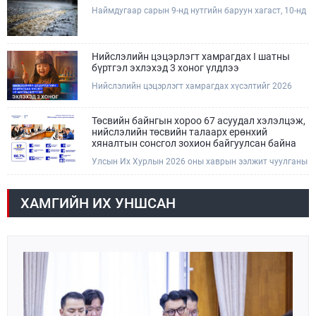
Наймдугаар сарын 9-нд нутгийн баруун хагаст, 10-нд
нутгийн зүүн хагаст, 11-нд нутгийн зүүн өмнөд
хэсгээр ахиухан хэмжээний бороо орох тул
болзошгүй үер, усны аюулаас анхаарна уу.
Нийслэлийн цэцэрлэгт хамрагдах I шатны
бүртгэл эхлэхэд 3 хоног үлдлээ
Нийслэлийн цэцэрлэгт хамрагдах хүсэлтийг 2026
оны 08 сарын 10-ны өдрөөс 08 сарын 23-ны өдрийг
дуустал "E-Mongolia" платформоор дамжуулан
цахимаар хүлээн авна.Хүүхдээ цэцэрлэгт хамруулах
Төсвийн байнгын хороо 67 асуудал хэлэлцэж,
үйлчилгээг авахдаа дараах зүйлсийг анхаарна уу.
нийслэлийн төсвийн талаарх ерөнхий
хяналтын сонсгол зохион байгуулсан байна
Улсын Их Хурлын 2026 оны хаврын ээлжит чуулганы
хугацаанд Төсвийн байнгын хороо эрхлэх
асуудлынхаа хүрээнд хууль санаачлагчаас өргөн
мэдүүлсэн хууль, Улсын Их Хурлын бусад
ХАМГИЙН ИХ УНШСАН
шийдвэрийн төслийг урьдчилан хэлэлцэж санал,
дүгнэлт гарган нэгдсэн хуралдаанд хэлэлцүүлэх,
Улсын Их Хурлын хяналтыг хэрэгжүүлэх, хуульд
тусгайлан заасан асуудлаар Улсын Их Хурлын
тогтоолын төсөл боловсруулах чиг үүргээ
хэрэгжүүлэн ажиллажээ.