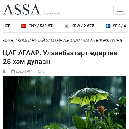
.0₮
CNY / 538.8₮
KRW / 2.67₮
SEK / 401.
“БОИНГ” КОМПАНИТАЙ ХАМТЫН АЖИЛЛАГААГАА ӨРГӨЖҮҮЛНЭ
ЦАГ АГААР: Улаанбаатарт өдөртөө
25 хэм дулаан
2025-8-07
0