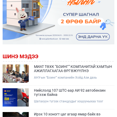
ШИНЭ МЭДЭЭ
МИАТ ТӨХК “БОИНГ” КОМПАНИТАЙ ХАМТЫН
АЖИЛЛАГААГАА ӨРГӨЖҮҮЛНЭ
АНУ-ын “Боинг” компанийн Хойд Ази дахь
арилжааны нисэх онгоцны борлуулалт,
маркетингийн асуудал хариуцсан Дэд ерөнхийлөгч
Жэф Эдвардс тэргүүтэй төлөөлөгчдийг Зам,
Нийслэлд 107 ШТС-аар АИ 92 автобензин
тээврийн сайд Б.Дэлгэрсайхан хүлээн авч уулзав.
түгээж байна
Шатахуун түгээх станцуудыг хошууныхаа тоог
нэмэгдүүлэх үүрэг, чиглэл өгч, ажиллаж байна.
Ирэх 10 хоногт цаг агаар ямар байх вэ