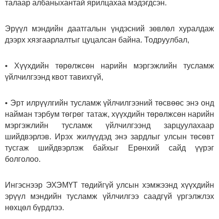
талаар албаныхантай ярилцахаа мэдэгдсэн.
Эрүүл мэндийн даатгалын үндэсний зөвлөл хуралдаж
дээрх хязгаарлалтыг цуцалсан байна. Тодруулбал,
• Хүүхдийн төрөлжсөн нарийн мэргэжлийн тусламж
үйлчилгээнд квот тавихгүй,
• Эрт илрүүлгийн тусламж үйлчилгээний төсвөөс энэ онд
найман тэрбум төгрөг татаж, хүүхдийн төрөлжсөн нарийн
мэргэжлийн тусламж үйлчилгээнд зарцуулахаар
шийдвэрлэв. Ирэх жилүүдэд энэ зардлыг улсын төсөвт
тусгаж шийдвэрлэж байхыг Ерөнхий сайд үүрэг
болголоо.
Ингэснээр ЭХЭМҮТ төдийгүй улсын хэмжээнд хүүхдийн
эрүүл мэндийн тусламж үйлчилгээ саадгүй үргэлжлэх
нөхцөл бүрдлээ.