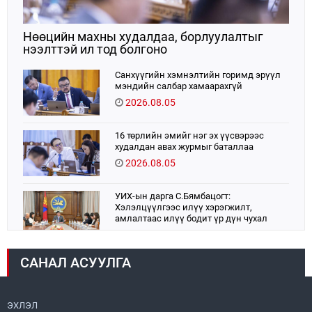
Нөөцийн махны худалдаа, борлуулалтыг
нээлттэй ил тод болгоно
Санхүүгийн хэмнэлтийн горимд эрүүл
мэндийн салбар хамаарахгүй
2026.08.05
16 төрлийн эмийг нэг эх үүсвэрээс
худалдан авах журмыг баталлаа
2026.08.05
УИХ-ын дарга С.Бямбацогт:
Хэлэлцүүлгээс илүү хэрэгжилт,
амлалтаас илүү бодит үр дүн чухал
2026.08.04
САНАЛ АСУУЛГА
Монголбанк 7 дугаар сард 1,439.2 кг үнэт
металл худалдан авлаа
2026.08.05
ЭХЛЭЛ