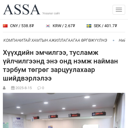
CNY / 538.8₮
KRW / 2.67₮
SEK / 401.7₮
Г” КОМПАНИТАЙ ХАМТЫН АЖИЛЛАГААГАА ӨРГӨЖҮҮЛНЭ
Нийсл
Хүүхдийн эмчилгээ, тусламж
үйлчилгээнд энэ онд нэмж найман
тэрбум төгрөг зарцуулахаар
шийдвэрлэлээ
2025-8-15
0