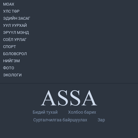
МОАХ
Монгол Улс “COP17”-д “Тал хээрийн
төлөвлөгөө”-гөө танилцуулна
УЛС ТӨР
2026.08.05
ЭДИЙН ЗАСАГ
УУЛ УУРХАЙ
УИХ-ын асуулгын цагийг гурван удаа
ЭРҮҮЛ МЭНД
зохион байгуулж, гишүүдийн асуултыг
СОЁЛ УРЛАГ
Ерөнхий сайдад хүргүүлж, цахим
хуудаст байршуулжээ
СПОРТ
2026.08.04
БОЛОВСРОЛ
НИЙГЭМ
Нийслэлийн Засаг дарга бөгөөд
Улаанбаатар хотын Захирагч
ФОТО
Б.Пүрэвдагва ХУД-ийн 12,13, 14-р
ЭКОЛОГИ
хорооны үер, усны эрсдэлтэй цэгүүдэд
2026.08.04
ажиллалаа
Улаанбаатарт өдөртөө 28 хэм дулаан
2026.08.04
Бидий тухай
Холбоо барих
П.Цэлмэг жюү жицүгийн Дэлхийн
Сурталчилгаа байршуулах
Зар
цомын аварга боллоо
2026.08.04