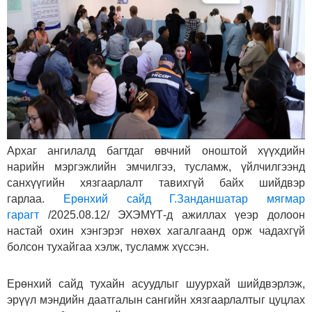
Архаг ангилалд багтдаг өвчний оноштой хүүхдийн
нарийн мэргэжлийн эмчилгээ, тусламж, үйлчилгээнд
санхүүгийн хязгаарлалт тавихгүй байх шийдвэр
гарлаа.
Ерөнхий сайд Г.Занданшатар мягмар
гарагт
/2025.08.12/ ЭХЭМҮТ-д ажиллах үеэр долоон
настай охин хэнгэрэг нөхөх хагалгаанд орж чадахгүй
болсон тухайгаа хэлж, тусламж хүссэн.
Ерөнхий сайд тухайн асуудлыг шуурхай шийдвэрлэж,
эрүүл мэндийн даатгалын сангийн хязгаарлалтыг цуцлах