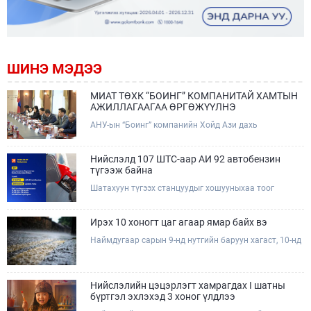
ШИНЭ МЭДЭЭ
МИАТ ТӨХК “БОИНГ” КОМПАНИТАЙ ХАМТЫН
АЖИЛЛАГААГАА ӨРГӨЖҮҮЛНЭ
АНУ-ын “Боинг” компанийн Хойд Ази дахь
арилжааны нисэх онгоцны борлуулалт,
маркетингийн асуудал хариуцсан Дэд ерөнхийлөгч
Жэф Эдвардс тэргүүтэй төлөөлөгчдийг Зам,
Нийслэлд 107 ШТС-аар АИ 92 автобензин
тээврийн сайд Б.Дэлгэрсайхан хүлээн авч уулзав.
түгээж байна
Шатахуун түгээх станцуудыг хошууныхаа тоог
нэмэгдүүлэх үүрэг, чиглэл өгч, ажиллаж байна.
Ирэх 10 хоногт цаг агаар ямар байх вэ
Наймдугаар сарын 9-нд нутгийн баруун хагаст, 10-нд
нутгийн зүүн хагаст, 11-нд нутгийн зүүн өмнөд
хэсгээр ахиухан хэмжээний бороо орох тул
болзошгүй үер, усны аюулаас анхаарна уу.
Нийслэлийн цэцэрлэгт хамрагдах I шатны
бүртгэл эхлэхэд 3 хоног үлдлээ