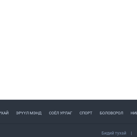
РХАЙ
ЭРҮҮЛ МЭНД
СОЁЛ УРЛАГ
СПОРТ
БОЛОВСРОЛ
НИ
Бидий тухай