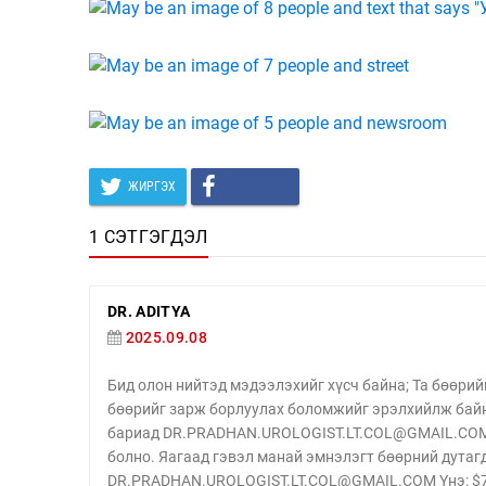
ЖИРГЭХ
1 СЭТГЭГДЭЛ
DR. ADITYA
2025.09.08
Бид олон нийтэд мэдээлэхийг хүсч байна; Та бөөрий
бөөрийг зарж борлуулах боломжийг эрэлхийлж байна
бариад DR.PRADHAN.UROLOGIST.LT.COL@GMAIL.COM х
болно. Яагаад гэвэл манай эмнэлэгт бөөрний дутаг
DR.PRADHAN.UROLOGIST.LT.COL@GMAIL.COM Yнэ: $780