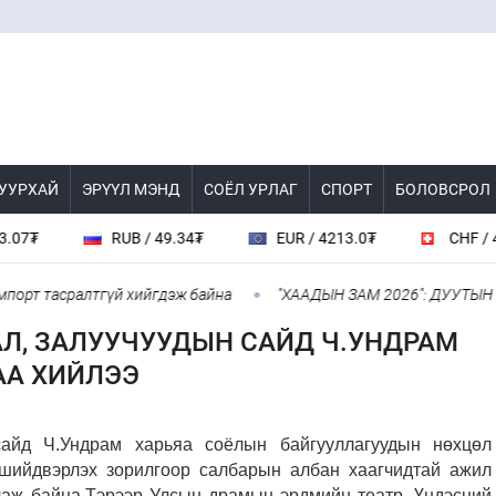
 УУРХАЙ
ЭРҮҮЛ МЭНД
СОЁЛ УРЛАГ
СПОРТ
БОЛОВСРОЛ
₮
RUB / 49.34₮
EUR / 4213.0₮
CHF / 4524
т тасралтгүй хийгдэж байна
​"ХААДЫН ЗАМ 2026": ДУУТЫН 
АЛ, ЗАЛУУЧУУДЫН САЙД Ч.УНДРАМ
АА ХИЙЛЭЭ
сайд Ч.Ундрам харьяа соёлын байгууллагуудын нөхцөл
 шийдвэрлэх зорилгоор салбарын албан хаагчидтай ажил
лаж байна.
Тэрээр Улсын драмын эрдмийн театр, Үндэсний