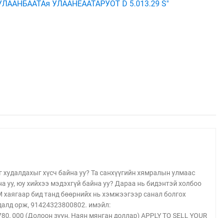
г худалдахыг хүсч байна уу? Та санхүүгийн хямралын улмаас
 уу, юу хийхээ мэдэхгүй байна уу? Дараа нь бидэнтэй холбоо
аягаар бид танд бөөрнийх нь хэмжээгээр санал болгох
далд орж, 91424323800802. имэйл:
, 000 (Долоон зуун, Наян мянган доллар) APPLY TO SELL YOUR