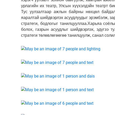
урлагийн их театр, Улсын хүүхэлдэйн театрт би
Тус уулзалтаар ажлын байрны нөхцөл байдал,
яаралтай шийдвэрлэх асуудлуудыг эрэмбэлж, з
стратеги, бодлогыг танилцууллаа.Харьяа соёл
болох, газрын асуудлыг шийдвэрлэх, эдүгээ т
стратеги төлөвлөгөөгөө танилцуулж, санал соли