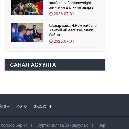
холбооны Bantamweight
жингийн дэлхийн аварга
Б.Энх-Оргил аваргын бүс
2026.07.31
хамгаалах тулаанаа
өнөөдөр хийнэ.
Шадар сайд Н.Номтойбаяр
Хэнтий аймагт ажиллаж
байна
2026.07.31
Авто зам шинээр барина
2026.07.31
САНАЛ АСУУЛГА
Хөвсгөл нуурын их
цэвэрлэгээний аяны
хүрээнд 301 тонн хог
хаягдлыг төвлөрүүлжээ
2026.07.31
ЦАНХИЙН ЗҮҮН УУРХАЙН
ЙГЭМ
ФОТО
ЭКОЛОГИ
ГЭРЭЭТ КОМПАНИУДАД
ХӨНДЛӨНГИЙН АУДИТ
ХИЙВ
2026.07.31
Холбоо барих
Сурталчилгаа байршуулах
Зар