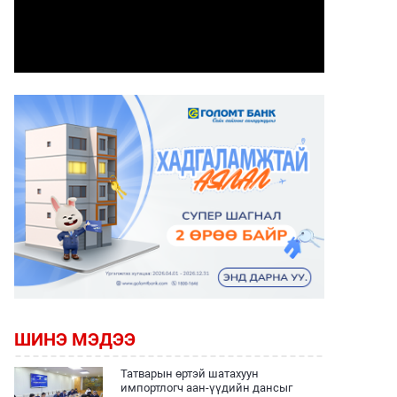
ШИНЭ МЭДЭЭ
Татварын өртэй шатахуун
импортлогч аан-үүдийн дансыг