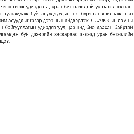
ечлэн очиж удирдлага, уран бүтээлчидтэй уулзаж ярилцав.
 тулгамдаж буй асуудлуудыг нэг бүрчлэн ярилцаж, нэн
арим асуудлыг газар дээр нь шийдвэрлэж, ССАЖЗ-ын яамны
ын байгууллагын удирдлагууд цаашид бие даасан байртай
улгамдаж буй дээврийн засвараас эхлээд уран бүтээлийн
лцов.