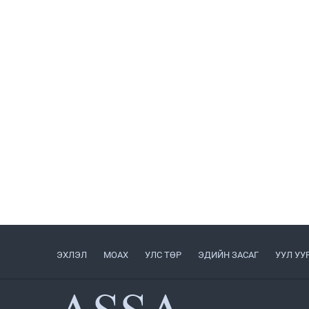
ЭХЛЭЛ
МОАХ
УЛС ТӨР
ЭДИЙН ЗАСАГ
УУЛ УУ