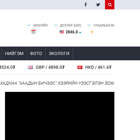
БИЛГИЙН
ДОЛЛАР (USD)
УЛААНБААТАР
2846.0
НИЙГЭМ
ФОТО
ЭКОЛОГИ
.0₮
GBP / 4898.0₮
HKD / 461.6₮
CAD / 26
ХАДНАА "ХААДЫН БИЧЭЭС" ХЭЭРИЙН ҮЗЭСГЭЛЭН ЗОХИОН БАЙГУУЛА