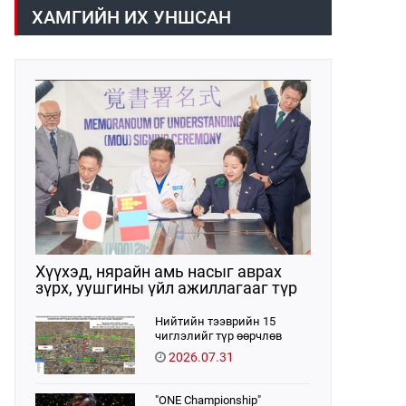
волейболын аварга шалгаруулах
ХАМГИЙН ИХ УНШСАН
тэмцээн өнөөдөр
/2026.08.05/ эхэллээ. Тивийн
шилдэг багуудыг нэгтгэсэн энэхүү
тэмцээн нь Монгол Улсад
волейболын спорт үүсэж хөгжсөний
100 жилийн ойтой давхцаж
байгаагаараа онцлог ач
холбогдолтой юм.
Хүүхэд, нярайн амь насыг аврах
зүрх, уушгины үйл ажиллагааг түр
орлон дэмжих ЭКМО технологийг
ЭХЭМҮТ-д нэвтрүүлнэ
Нийтийн тээврийн 15
чиглэлийг түр өөрчлөв
2026.07.31
"ONE Championship"