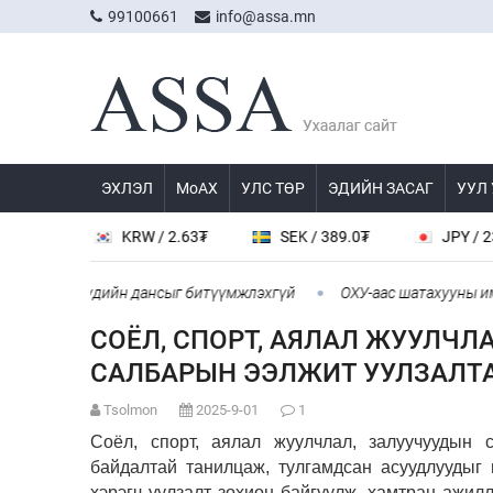
99100661
info@assa.mn
ЭХЛЭЛ
МоАХ
УЛС ТӨР
ЭДИЙН ЗАСАГ
УУЛ
4₮
KRW / 2.63₮
SEK / 389.0₮
JPY / 23.07
гч аан-үүдийн дансыг битүүмжлэхгүй
ОХУ-аас шатахууны импор
СОЁЛ, СПОРТ, АЯЛАЛ ЖУУЛЧЛ
САЛБАРЫН ЭЭЛЖИТ УУЛЗАЛТ
Tsolmon
2025-9-01
1
Соёл, спорт, аялал жуулчлал, залуучуудын 
байдалтай танилцаж, тулгамдсан асуудлуудыг
хэрэгч уулзалт зохион байгуулж, хамтран ажил