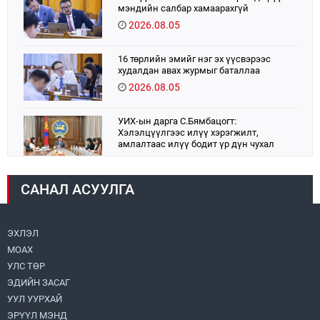
мэндийн салбар хамаарахгүй
2026.08.05
16 төрлийн эмийг нэг эх үүсвэрээс
худалдан авах журмыг баталлаа
2026.08.05
УИХ-ын дарга С.Бямбацогт:
Хэлэлцүүлгээс илүү хэрэгжилт,
амлалтаас илүү бодит үр дүн чухал
2026.08.04
САНАЛ АСУУЛГА
Монголбанк 7 дугаар сард 1,439.2 кг үнэт
металл худалдан авлаа
2026.08.05
ЭХЛЭЛ
МОАХ
Монгол Улс “COP17”-д “Тал хээрийн
төлөвлөгөө”-гөө танилцуулна
УЛС ТӨР
2026.08.05
ЭДИЙН ЗАСАГ
УУЛ УУРХАЙ
Нийслэлийн Засаг дарга бөгөөд
ЭРҮҮЛ МЭНД