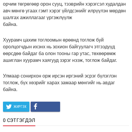
орчим төгрөгөөр орон сууц, тээврийн хэрэгсэл худалдан
авч мөнгө угаах гэмт хэрэг үйлдсэнийг илрүүлэн мөрдөн
шалгах ажиллагааг үргэжлүүлж
байна.
Хуурамч цахим тоглоомын өрөөнд тоглож буй
оролцогчдын ихэнх нь зохион байгуулагч этгээдүүд
өөрсдөө байдаг ба олон тооны гар утас, төхөөрөмж
ашиглан хуурамч хаягууд зэрэг нээж, тоглож байдаг.
Улмаар сонирхон орж ирсэн иргэний эсрэг бүлэглэн
тоглож, бүх хөзрийг харах замаар мөнгийг нь авдаг
байна.
ЖИРГЭХ
0 СЭТГЭГДЭЛ