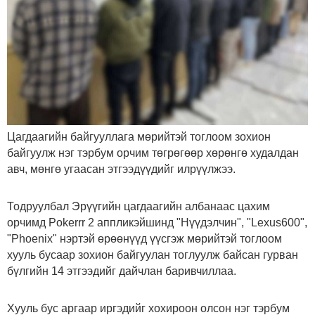
Цагдаагийн байгууллага мөрийтэй тоглоом зохион
байгуулж нэг тэрбум орчим төгрөгөөр хөрөнгө худалдан
авч, мөнгө угаасан этгээдүүдийг илрүүлжээ.
Тодруулбал Эрүүгийн цагдаагийн албанаас цахим
орчимд Pokerrr 2 аппликэйшинд "Нүүдэлчин", "Lexus600",
"Phoenix" нэртэй өрөөнүүд үүсгэж мөрийтэй тоглоом
хууль бусаар зохион байгуулан тоглуулж байсан гурван
бүлгийн 14 этгээдийг дайчлан баривчиллаа.
Хууль бус аргаар иргэдийг хохироон олсон нэг тэрбум