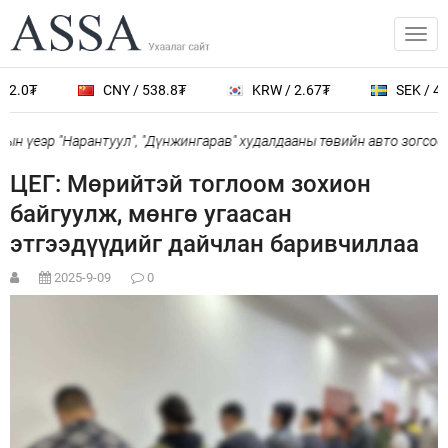
2.0₮
CNY / 538.8₮
KRW / 2.67₮
SEK / 401
н үеэр "Нарантуул", "Дүнжингарав" худалдааны төвийн авто зогсоол
ЦЕГ: Мөрийтэй тоглоом зохион
байгуулж, мөнгө угаасан
этгээдүүдийг дайчлан баривчиллаа
2025-9-09
0