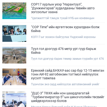
COP17 хурлын үеэр "Нарантуул",
"Дүнжингарав" худалдааны төвийн авто
зогсоолыг хаана
“Цөлжилттэй тэмцэх тухай НҮБ-ын конвенцын
Талуудын 17 дугаар Бага хурал (COP17)” наймдугаар
сарын 17-28-ны өдрүүдэд Улаанбаатар хотод зохион
“COP Time”-ийн өргөтгөсөн хуралдаан болж
байгуулагдана.Хурлын үеэр Нарантуул, Дүнжингарав
байна
худалдааны төвүүдийн авто зогсоолыг түр хааж,
КОП17-ыг зохион байгуулах Үндэсний хорооны
тухайн чиглэлд нийтийн тээврийн хүртээмжийг
Ажлын албанаас хурлын бэлтгэл ажлын явц, уялдаа
нэмэгдүүлнэ.
холбоог хангах хүрээнд Бямба гараг бүр “COP Time”
дотоод хуралдааныг тогтмол зохион байгуулж ирсэн
Туул гол дээгүүр 476 метр урт гүүр барьж
билээ.Өнөөдөр “COP Time”-ийн сүүлийн хуралдааныг
байна
өргөтгөсөн хэлбэрээр зохион байгуулж байгаа
Туул гол дээгүүр барих төмөр замын гүүрийн урт 476
бөгөөд үүнд Үндэсний хорооны дэргэдэх дэд
метр бөгөөд барилгын ажил ид өрнөж байна.Энэ
хороодын гишүүд оролцож байна.
хэсэгт баригдах бетонон гүүр нь төмөр замын
хөдөлгөөнийг найдвартай, тасралтгүй нэвтрүүлэх
Ерөнхий сайд БНХАУ-аас сар бүр 12-15 мянган
чухал байгууламж бөгөөд уг ажлыг "Очирням" ХХК,
тонн АИ-92 автобензин тогтмол нийлүүлэх
"Тэргүүн саруул зам" ХХК, "Хотгорзам" ХХК зэрэг
хүсэлт тавилаа
таван компани гүйцэтгэж байна.
Түүнчлэн энэ сард нийлүүлэх автобензиний үнийг
олон улсын зах зээлийн ханшаас өндөр, үнийг
бууруулах боломжийг судлахыг хүслээ. Тэрбээр
"ДЦС-3” ТӨХК-ийн нэн шаардлагатай
Монгол Улсад үүсээд буй шатахууны нөхцөл байдлыг
“Турбингенератор-5”-ын шинэчлэлийн төсвийг
шийдвэрлэхэд Иж бүрэн стратегийн түншлэл бүхий
шийдвэрлэхээр болов
БНХАУ-ын тал дэмжлэг үзүүлэх талаар БНХАУ-ын
Монгол Улсын Ерөнхий сайд Н.Учрал “Дулааны