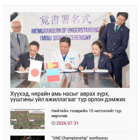
Хүүхэд, нярайн амь насыг аврах зүрх,
уушгины үйл ажиллагааг түр орлон дэмжих
ЭКМО технологийг ЭХЭМҮТ-д нэвтрүүлнэ
Нийтийн тээврийн 15 чиглэлийг түр
өөрчлөв
2026.07.31
"ONE Championship" холбооны