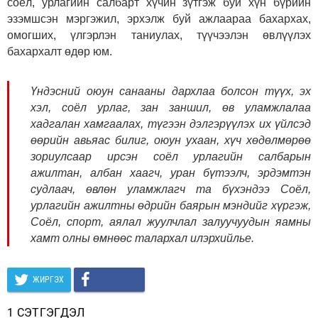
соёл, урлагийн салбарт хүчин зүтгэж буй хүн бүрийн
эзэмшсэн мэргэжил, эрхэлж буй ажлаараа бахархах,
омогших, үлгэрлэн таниулах, түүчээлэн өвлүүлэх
бахархалт өдөр юм.
Үндэсний оюун санааны дархлаа болсон түүх, эх
хэл, соёл урлаг, зан заншил, өв уламжлалаа
хадгалан хамгаалах, түгээн дэлгэрүүлэх их үйлсэд
өөрийн авьяас билиг, оюун ухаан, хүч хөдөлмөрөө
зориулсаар ирсэн соёл урлагийн салбарын
ажилтан, албан хаагч, уран бүтээлч, эрдэмтэн
судлаач, өвлөн уламжлагч та бүхэндээ Соёл,
урлагийн ажилтны өдрийн баярын мэндийг хүргэж,
Соёл, спорт, аялал жуулчлал залуучуудын яамны
хамт олны өмнөөс талархал илэрхийлье.
ЖИРГЭХ
1 СЭТГЭГДЭЛ