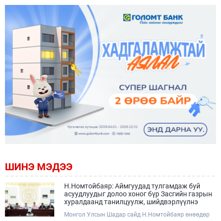
ШИНЭ МЭДЭЭ
Н.Номтойбаяр: Аймгуудад тулгамдаж буй
асуудлуудыг долоо хоног бүр Засгийн газрын
хуралдаанд танилцуулж, шийдвэрлүүлнэ
Монгол Улсын Шадар сайд Н.Номтойбаяр өнөөдөр