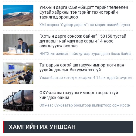
Өмнөговь, Дундговь аймагт ажиллалаа. Ерөнхий
сайдын 10 дугаар албан даалгавар, Улсын Онцгой
УИХ-ын дарга С.Бямбацогт төрийг төлөөлөн
комиссын даргын 3 дугаар тушаалын хүрээнд
Сутай хайрхны тэнгэрийг тахих төрийн
Өмнөговь аймагт байгаль орчин, уул уурхайн 358
тахилгад оролцлоо
зөрчил илрүүлж, 200 гаруйг нь арилгуулаад байна.
XVII жарны “Сүрээр дарагч” гал морин жилийн зуны
адаг хөхөгчин хонь сарын 23-ны өлзий дэмбэрэлтэй
өдөр /2026.08.06/ Сутай хайрхны тэнгэрийг тайх
“Хотын дарга сонсож байна” 150150 тусгай
төрийн тахилга боллоо.
дугаарыг наймдугаар сарын 14-нөөс
ажиллуулж эхэлнэ
НИТХ-ын ээлжит наймдугаар хуралдаан болж байна.
Өнөөдрийн хуралдаанаар нийслэлийн нутгийн
захиргааны байгууллага, албан тушаалтанд 2025,
Татварын өртэй шатахуун импортлогч аан-
2026 оны эхний хагас жилийн байдлаар иргэдээс
үүдийн дансыг битүүмжлэхгүй
ирсэн өргөдөл, гомдлын шийдвэрлэлтийн тайлан
Улаанбаатар хотод энэ сарын 4-15-ны өдрийг хүртэл
мэдээллийг сонслоо.
тэгш, сондгой дугаарын зохицуулалтаар нэг удаа
50,000 төгрөгт автобензин олгож буй. Эхний үр дүнд,
шатахуун түгээх станцуудын өдрийн борлуулалт хоёр
ОХУ-аас шатахууны импорт тасралтгүй
дахин буурч нэг машиныг цэнэглэх хурд нэмэгдсэн
хийгдэж байна
болохыг Ашигт малтмал, газрын тосны газраас
ОХУ-аас Сүхбаатар боомтоор импортоор орж ирсэн
танилцууллаа.
шатахууны мэдээллийг хүргэж байна. Наймдугаар
сарын 06-ны өдөр /02:30 цагт/ 7 вагон буюу 420 тонн
АИ-92 автобензин орж иржээ.
ХАМГИЙН ИХ УНШСАН