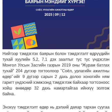
Нийтээр тэмдэглэх баярын болон тэмдэглэлт өдрүүдийн
тухай хуулийн 5.2, 7.1 дэх заалтыг тус тус үндэслэн
Монгол Улсын Засгийн газрын 2019 оны “Журам батлах
тухай” 204 дүгээр тогтоолоор "Соёл, урлагийн ажилтны
өдөр"-ийг 9 дүгээр сарын 2 дахь долоо хоногийн ням
гаригт үндэсний хэмжээнд тэмдэглэж байхаар тогтсоноос
хойш өнөөдөр 32 дахь намартайгаа ийнхүү золгож
байна.
Энэхүү тэмдэглэлт өдөр нь дэлхий даяар тархан суугаа