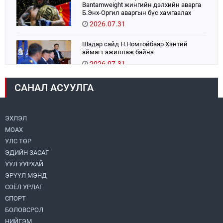
Bantamweight жингийн дэлхийн аварга
Б.Энх-Оргил аваргын бүс хамгаалах
тулаанаа өнөөдөр хийнэ.
2026.07.31
Шадар сайд Н.Номтойбаяр Хэнтий
аймагт ажиллаж байна
2026.07.31
САНАЛ АСУУЛГА
Авто зам шинээр барина
2026.07.31
ЭХЛЭЛ
МОАХ
Хөвсгөл нуурын их цэвэрлэгээний аяны
хүрээнд 301 тонн хог хаягдлыг
УЛС ТӨР
төвлөрүүлжээ
ЭДИЙН ЗАСАГ
2026.07.31
УУЛ УУРХАЙ
ЭРҮҮЛ МЭНД
ЦАНХИЙН ЗҮҮН УУРХАЙН ГЭРЭЭТ
КОМПАНИУДАД ХӨНДЛӨНГИЙН АУДИТ
СОЁЛ УРЛАГ
ХИЙВ
СПОРТ
2026.07.31
БОЛОВСРОЛ
НИЙГЭМ