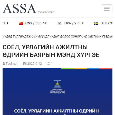
2.0₮
CNY / 536.4₮
KRW / 2.63₮
SEK / 389
уудад тулгамдаж буй асуудлуудыг долоо хоног бүр Засгийн газрын 
СОЁЛ, УРЛАГИЙН АЖИЛТНЫ
ӨДРИЙН БАЯРЫН МЭНД ХҮРГЭЕ
Tsolmon
2025-9-12
1