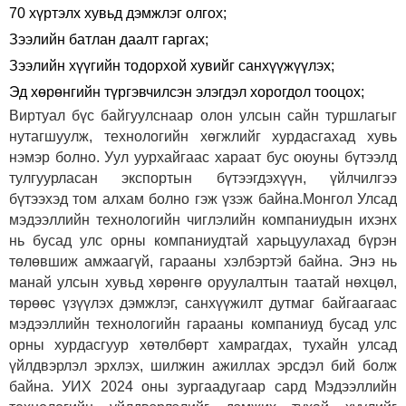
70 хүртэлх хувьд дэмжлэг олгох;
Зээлийн батлан даалт гаргах;
Зээлийн хүүгийн тодорхой хувийг санхүүжүүлэх;
Эд хөрөнгийн түргэвчилсэн элэгдэл хорогдол тооцох;
Виртуал бүс байгуулснаар олон улсын сайн туршлагыг
нутагшуулж, технологийн хөгжлийг хурдасгахад хувь
нэмэр болно. Уул уурхайгаас хараат бус оюуны бүтээлд
тулгуурласан экспортын бүтээгдэхүүн, үйлчилгээ
бүтээхэд том алхам болно гэж үзэж байна.Монгол Улсад
мэдээллийн технологийн чиглэлийн компаниудын ихэнх
нь бусад улс орны компаниудтай харьцуулахад бүрэн
төлөвшиж амжаагүй, гарааны хэлбэртэй байна. Энэ нь
манай улсын хувьд хөрөнгө оруулалтын таатай нөхцөл,
төрөөс үзүүлэх дэмжлэг, санхүүжилт дутмаг байгаагаас
мэдээллийн технологийн гарааны компаниуд бусад улс
орны хурдасгуур хөтөлбөрт хамрагдах, тухайн улсад
үйлдвэрлэл эрхлэх, шилжин ажиллах эрсдэл бий болж
байна. УИХ 2024 оны зургаадугаар сард Мэдээллийн