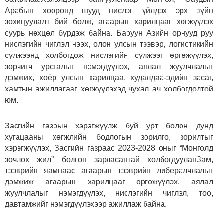
Арабын хооронд шууд нислэг үйлдэх эрх зүйн
зохицуулалт бий болж, агаарын харилцааг хөгжүүлэх
суурь нөхцөл бүрдэж байна. Баруун Азийн орнууд руу
нислэгийн чиглэл нээх, олон улсын тээвэр, логистикийн
сүлжээнд холбогдож нислэгийн сүлжээг өргөжүүлэх,
зорчигч урсгалыг нэмэгдүүлэх, аялал жуулчлалыг
дэмжих, хоёр улсын харилцаа, худалдаа-эдийн засаг,
хамтын ажиллагааг хөгжүүлэхэд чухал ач холбогдолтой
юм.
Засгийн газрын хэрэгжүүлж буй урт болон дунд
хугацааны хөгжлийн бодлогын зорилго, зорилтыг
хэрэгжүүлэх, Засгийн газраас 2023-2028 оныг “Монголд
зочлох жил” болгон зарласантай холбогдууланЗам,
тээврийн яамнаас агаарын тээврийн либералчлалыг
дэмжиж агаарын харилцааг өргөжүүлэх, аялал
жуулчлалыг нэмэгдүүлэх, нислэгийн чиглэл, тоо,
давтамжийг нэмэгдүүлэхээр ажиллаж байна.