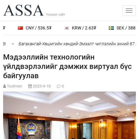
₮
CNY / 536.5₮
KRW / 2.63₮
SEK / 388.8₮
BI
Багахангай-Хөшигийн хөндий-Эмээлт чиглэлийн эхний 87 км-
Мэдээллийн технологийн
үйлдвэрлэлийг дэмжих виртуал бүс
байгуулав
Tsolmon
2025-9-18
0