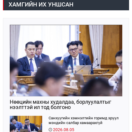
асуудлууд болон намрын тариа хураалт,
ХАМГИЙН ИХ УНШСАН
өвөлжилтийн бэлтгэл бэлэн байдлын асуудлаар
мэдээлэл сонсож, холбогдох үүрэг, чиглэл өглөө.
Нөөцийн махны худалдаа, борлуулалтыг
нээлттэй ил тод болгоно
Санхүүгийн хэмнэлтийн горимд эрүүл
мэндийн салбар хамаарахгүй
2026.08.05