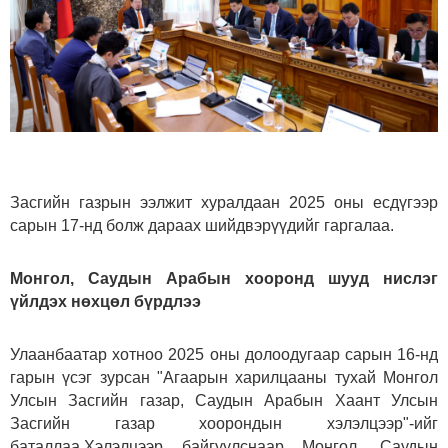
Засгийн газрын ээлжит хуралдаан 2025 оны есдүгээр
сарын 17-нд болж дараах шийдвэрүүдийг гаргалаа.
Монгол, Саудын Арабын хооронд шууд нислэг
үйлдэх нөхцөл бүрдлээ
Улаанбаатар хотноо 2025 оны долоодугаар сарын 16-нд
гарын үсэг зурсан "Агаарын харилцааны тухай Монгол
Улсын Засгийн газар, Саудын Арабын Хаант Улсын
Засгийн газар хоорондын хэлэлцээр"-ийг
баталлаа.Хэлэлцээр байгуулснаар Монгол, Саудын