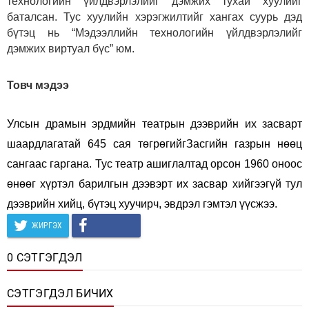
технологийн үйлдвэрлэлийг дэмжих тухай хуулийг
баталсан. Тус хуулийн хэрэгжилтийг хангах суурь дэд
бүтэц нь “Мэдээллийн технологийн үйлдвэрлэлийг
дэмжих виртуал бүс” юм.
Товч мэдээ
Улсын драмын эрдмийн театрын дээврийн их засварт
шаардлагатай 645 сая төгрөгийгЗасгийн газрын нөөц
сангаас гаргана. Тус театр ашиглалтад орсон 1960 оноос
өнөөг хүртэл барилгын дээвэрт их засвар хийгээгүй тул
дээврийн хийц, бүтэц хуучирч, эвдрэл гэмтэл үүсжээ.
ЖИРГЭХ
0 СЭТГЭГДЭЛ
СЭТГЭГДЭЛ БИЧИХ