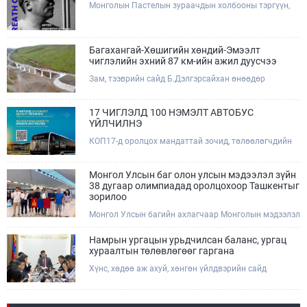
Монголын Пастелын зураачдын холбооны тэргүүн,
Соёлын тэргүүний ажилтан, зураач Лхагвагийн
Оргилболд өөрийн 13 дахь бие даасан "BREATH OF
GOBI" үзэсгэлэнгээ тохиолдуулан Та бүхэнтэй
мэндчилж байна.
Багахангай-Хөшигийн хөндий-Эмээлт
чиглэлийн эхний 87 км-ийн ажил дуусчээ
Зам, тээврийн сайд Б.Дэлгэрсайхан өнөөдөр
(2026.08.09) Багахангай-Хөшигийн хөндий-Эмээлт
чиглэлийн салбар төмөр замын эхний 87 км хэсгийн
бүтээн байгуулалтын ажлын явцтай танилцаж,
17 ЧИГЛЭЛД 100 НЭМЭЛТ АВТОБУС
төмөр замын доод болон дээд бүтцийн үндсэн ажил
ҮЙЛЧИЛНЭ
дууссаны дараах эцсийн шатны ажлуудад хяналт
КОП17-д оролцох мандаттай зочид, төлөөлөгчдийн
тавьж, төслийн талбайд ажиллалаа.
тээврийн үйлчилгээг дэмжих зорилгоор 17 чиглэлд
100 нэмэлт автобус ажиллаж, зориулалтын зочид
буудлууд болон хурлын талбай хооронд урьдчилан
Монгол Улсын баг олон улсын мэдээлэл зүйн
гаргасан цагийн хуваарийн дагуу үйлчилнэ.Эрхэм
38 дугаар олимпиадад оролцохоор Ташкентыг
хүндэт КОП17-д оролцогч та бүхэн автобусны
зорилоо
зогсоол болон цагийн хуваарийг QR код уншуулан
Монгол Улсын багийн ахлагчаар Монголын мэдээлэл
харна уу.
зүйн олимпиадын хорооны гишүүн, ШУТИС-ийн
МХТС-ийн тэнхимийн эрхлэгч, дэд профессор
Намрын ургацын урьдчилсан баланс, ургац
А.Хүдэр, дэд ахлагчаар Монголын мэдээлэл зүйн
хураалтын төлөвлөгөөг гаргана
олимпиадын хорооны гишүүн, МУБИС-ийн МБУС-ийн
Хүнс, хөдөө аж ахуй, хөнгөн үйлдвэрийн сайд
ахлах багш Ж.Дашдэмбэрэл нар ажиллана
Ц.Идэрбат яамны газар, хэлтсийн дарга нар болон
харьяа байгууллагуудын удирдлагуудтай шуурхай
хурал зохион байгуулж, салбарын тулгамдсан