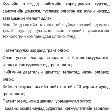
Хуулийн этгээдэд нийгмийн хариуцлагын хүрээнд
санхүүгийн дэмжлэг, тусламж олгосон аж ахуйн нэгжид
татварын хөнгөлөлт эдлэх;
Мөн “Мэдээллийн технологийн үйлдвэрлэлийг дэмжих
тухай” хуульд тусгасан есөн төрлийн дэмжлэгийг
технологийн компаниудад олгоно. Үүнд,
Патентжуулах зардалд грант олгох;
Олон улсын чанар, стандартын баталгаажуулалтын
зардлыг санхүүжүүлэхэд грант олгох;
Нийгмийн даатгалын шимтгэл төлөлтөд нөхөн олговор
олгох;
Хиймэл оюуны төслийн нийт өртгийн 40 хүртэлх хувьд
грант олгох;
Патент эзэмшигчид шагнал, урамшуулал олгох;
Гарааны компаниудад судалгаа, хөгжүүлэлтийн зардлын