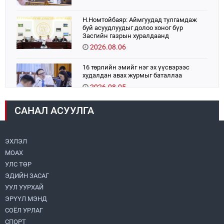
Н.Номтойбаяр: Аймгуудад тулгамдаж
буй асуудлуудыг долоо хоног бүр
Засгийн газрын хуралдаанд
танилцуулж, шийдвэрлүүлнэ
2026.08.06
16 төрлийн эмийг нэг эх үүсвэрээс
худалдан авах журмыг баталлаа
2026.08.05
САНАЛ АСУУЛГА
УИХ-ын дарга С.Бямбацогт:
Хэлэлцүүлгээс илүү хэрэгжилт,
амлалтаас илүү бодит үр дүн чухал
2026.08.04
ЭХЛЭЛ
МОАХ
“Хотын дарга сонсож байна” 150150
УЛС ТӨР
тусгай дугаарыг наймдугаар сарын 14-
нөөс ажиллуулж эхэлнэ
ЭДИЙН ЗАСАГ
2026.08.06
УУЛ УУРХАЙ
ЭРҮҮЛ МЭНД
Монголбанк 7 дугаар сард 1,439.2 кг үнэт
СОЁЛ УРЛАГ
металл худалдан авлаа
СПОРТ