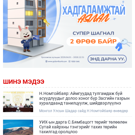
ШИНЭ МЭДЭЭ
Н.Номтойбаяр: Аймгуудад тулгамдаж буй
асуудлуудыг долоо хоног бүр Засгийн газрын
хуралдаанд танилцуулж, шийдвэрлүүлнэ
Монгол Улсын Шадар сайд Н.Номтойбаяр өнөөдөр
Өмнөговь, Дундговь аймагт ажиллалаа. Ерөнхий
сайдын 10 дугаар албан даалгавар, Улсын Онцгой
УИХ-ын дарга С.Бямбацогт төрийг төлөөлөн
комиссын даргын 3 дугаар тушаалын хүрээнд
Сутай хайрхны тэнгэрийг тахих төрийн
Өмнөговь аймагт байгаль орчин, уул уурхайн 358
тахилгад оролцлоо
зөрчил илрүүлж, 200 гаруйг нь арилгуулаад байна.