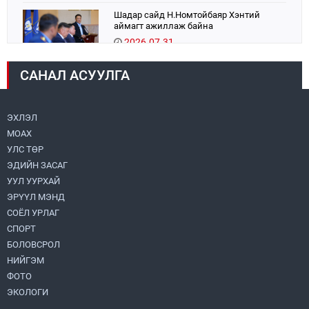
Шадар сайд Н.Номтойбаяр Хэнтий
аймагт ажиллаж байна
2026.07.31
САНАЛ АСУУЛГА
Авто зам шинээр барина
2026.07.31
ЭХЛЭЛ
МОАХ
Хөвсгөл нуурын их цэвэрлэгээний аяны
хүрээнд 301 тонн хог хаягдлыг
УЛС ТӨР
төвлөрүүлжээ
ЭДИЙН ЗАСАГ
2026.07.31
УУЛ УУРХАЙ
ЭРҮҮЛ МЭНД
ЦАНХИЙН ЗҮҮН УУРХАЙН ГЭРЭЭТ
КОМПАНИУДАД ХӨНДЛӨНГИЙН АУДИТ
СОЁЛ УРЛАГ
ХИЙВ
СПОРТ
2026.07.31
БОЛОВСРОЛ
НИЙГЭМ
Бүсчилсэн хөгжил, гамшгийн эрсдэлийг
ФОТО
бууруулах чиглэлээр НҮБ-тай хамтын
ажиллагаагаа өргөжүүлэхээр санал
ЭКОЛОГИ
солилцлоо
2026.07.31