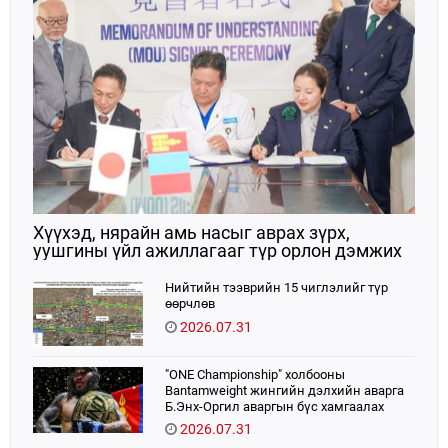
Хүүхэд, нярайн амь насыг аврах зүрх,
уушгины үйл ажиллагааг түр орлон дэмжих
ЭКМО технологийг ЭХЭМҮТ-д нэвтрүүлнэ
Нийтийн тээврийн 15 чиглэлийг түр
өөрчлөв
2026.07.31
"ONE Championship" холбооны
Bantamweight жингийн дэлхийн аварга
Б.Энх-Оргил аваргын бүс хамгаалах
тулаанаа өнөөдөр хийнэ.
2026.07.31