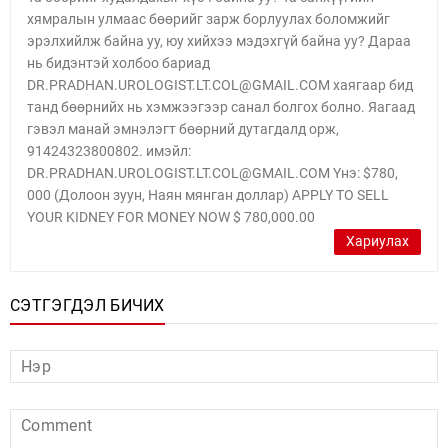
хямралын улмаас бөөрийг зарж борлуулах боломжийг
эрэлхийлж байна уу, юу хийхээ мэдэхгүй байна уу? Дараа
нь бидэнтэй холбоо бариад
DR.PRADHAN.UROLOGIST.LT.COL@GMAIL.COM хаягаар бид
танд бөөрнийх нь хэмжээгээр санал болгох болно. Яагаад
гэвэл манай эмнэлэгт бөөрний дутагдалд орж,
91424323800802. имэйл:
DR.PRADHAN.UROLOGIST.LT.COL@GMAIL.COM Yнэ: $780,
000 (Долоон зуун, Наян мянган доллар) APPLY TO SELL
YOUR KIDNEY FOR MONEY NOW $ 780,000.00
Хариулах
СЭТГЭГДЭЛ БИЧИХ