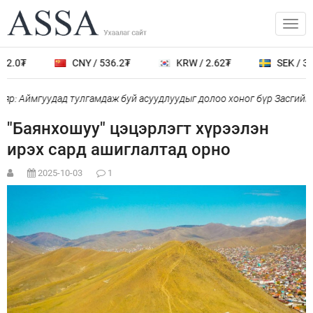
2.0₮
CNY / 536.2₮
KRW / 2.62₮
SEK / 387
р: Аймгуудад тулгамдаж буй асуудлуудыг долоо хоног бүр Засгийн 
"Баянхошуу" цэцэрлэгт хүрээлэн
ирэх сард ашиглалтад орно
2025-10-03
1