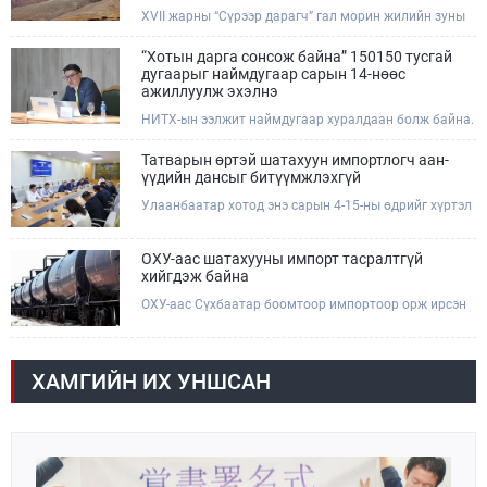
XVII жарны “Сүрээр дарагч” гал морин жилийн зуны
адаг хөхөгчин хонь сарын 23-ны өлзий дэмбэрэлтэй
өдөр /2026.08.06/ Сутай хайрхны тэнгэрийг тайх
“Хотын дарга сонсож байна” 150150 тусгай
төрийн тахилга боллоо.
дугаарыг наймдугаар сарын 14-нөөс
ажиллуулж эхэлнэ
НИТХ-ын ээлжит наймдугаар хуралдаан болж байна.
Өнөөдрийн хуралдаанаар нийслэлийн нутгийн
захиргааны байгууллага, албан тушаалтанд 2025,
Татварын өртэй шатахуун импортлогч аан-
2026 оны эхний хагас жилийн байдлаар иргэдээс
үүдийн дансыг битүүмжлэхгүй
ирсэн өргөдөл, гомдлын шийдвэрлэлтийн тайлан
Улаанбаатар хотод энэ сарын 4-15-ны өдрийг хүртэл
мэдээллийг сонслоо.
тэгш, сондгой дугаарын зохицуулалтаар нэг удаа
50,000 төгрөгт автобензин олгож буй. Эхний үр дүнд,
шатахуун түгээх станцуудын өдрийн борлуулалт хоёр
ОХУ-аас шатахууны импорт тасралтгүй
дахин буурч нэг машиныг цэнэглэх хурд нэмэгдсэн
хийгдэж байна
болохыг Ашигт малтмал, газрын тосны газраас
ОХУ-аас Сүхбаатар боомтоор импортоор орж ирсэн
танилцууллаа.
шатахууны мэдээллийг хүргэж байна. Наймдугаар
сарын 06-ны өдөр /02:30 цагт/ 7 вагон буюу 420 тонн
АИ-92 автобензин орж иржээ.
ХАМГИЙН ИХ УНШСАН