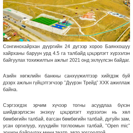
Сонгинохайрхан дүүргийн 24 дүгээр хороо Баянхошуу
хайрханы баруун урд 4.5 га талбайд цэцэрлэгт хүрээлэн
байгуулах тохижилтын ажлыг 2021 онд эхлүүлсэн байдаг.
Азийн хөгжлийн банкны санхүүжилтээр хийгдэж буй
дээрх ажлын гүйцэтгэгчээр "Дүүрэн Трейд" ХХК ажиллаж
байна.
Сэргээгдэх эрчим хүчээр тогны асуудлаа бүхэн
шийдвэрлэсэн энэхүү цэцэрлэгт хүрээлэн нь хөл
бөмбөгийн талбай, ёагсан бөмбөгийн талбай, дугуйн зам,
усан оргилуур, хүүхдийн тоглоомын талбай, "Open mic"
зохион байгуулах мини театр, авто зогсоолтой.