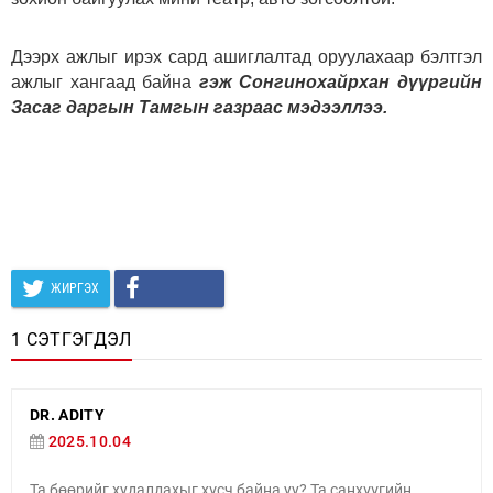
Дээрх ажлыг ирэх сард ашиглалтад оруулахаар бэлтгэл
ажлыг хангаад байна
гэж Сонгинохайрхан дүүргийн
Засаг даргын Тамгын газраас мэдээллээ.
ЖИРГЭХ
1 СЭТГЭГДЭЛ
DR. ADITY
2025.10.04
Та бөөрийг худалдахыг хүсч байна уу? Та санхүүгийн