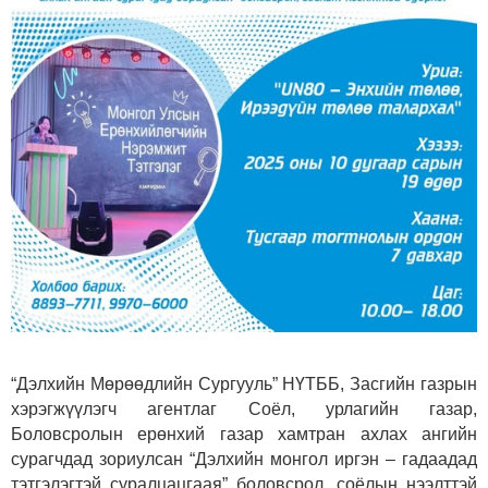
“Дэлхийн Мөрөөдлийн Сургууль” НҮТББ, Засгийн газрын
хэрэгжүүлэгч агентлаг Соёл, урлагийн газар,
Боловсролын ерөнхий газар хамтран ахлах ангийн
сурагчдад зориулсан “Дэлхийн монгол иргэн – гадаадад
тэтгэлэгтэй суралцацгаая” боловсрол, соёлын нээлттэй