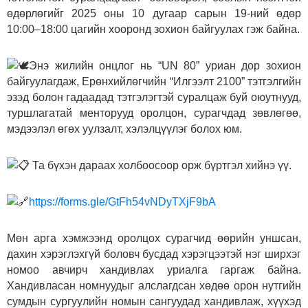
өдөрлөгийг 2025 оны 10 дугаар сарын 19-ний өдөр
10:00–18:00 цагийн хооронд зохион байгуулах гэж байна.
Энэ жилийн онцлог нь “UN 80” уриан дор зохион
байгуулагдаж, Ерөнхийлөгчийн “Илгээлт 2100” тэтгэлгийн
эзэд болон гадаадад тэтгэлэгтэй суралцаж буй оюутнууд,
туршлагатай менторууд оролцон, сурагчдад зөвлөгөө,
мэдээлэл өгөх уулзалт, хэлэлцүүлэг болох юм.
Та бүхэн дараах холбоосоор орж бүртгэл хийнэ үү.
https://forms.gle/GtFh54vNDyTXjF9bA
Мөн арга хэмжээнд оролцох сурагчид өөрийн уншсан,
дахин хэрэглэхгүй боловч бусдад хэрэгцээтэй нэг ширхэг
номоо авчирч хандивлах уриалга гаргаж байна.
Хандивласан номнуудыг алслагдсан хөдөө орон нутгийн
сумдын сургуулийн номын сангуудад хандивлаж, хүүхэд