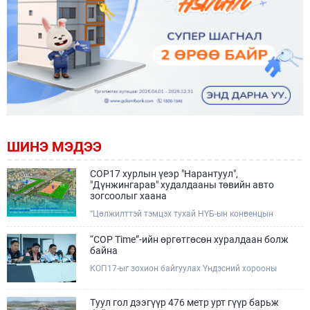
ШИНЭ МЭДЭЭ
COP17 хурлын үеэр "Нарантуул",
"Дүнжингарав" худалдааны төвийн авто
зогсоолыг хаана
“Цөлжилттэй тэмцэх тухай НҮБ-ын конвенцын
Талуудын 17 дугаар Бага хурал (COP17)” наймдугаар
сарын 17-28-ны өдрүүдэд Улаанбаатар хотод зохион
“COP Time”-ийн өргөтгөсөн хуралдаан болж
байгуулагдана.Хурлын үеэр Нарантуул, Дүнжингарав
байна
худалдааны төвүүдийн авто зогсоолыг түр хааж,
КОП17-ыг зохион байгуулах Үндэсний хорооны
тухайн чиглэлд нийтийн тээврийн хүртээмжийг
Ажлын албанаас хурлын бэлтгэл ажлын явц, уялдаа
нэмэгдүүлнэ.
холбоог хангах хүрээнд Бямба гараг бүр “COP Time”
дотоод хуралдааныг тогтмол зохион байгуулж ирсэн
Туул гол дээгүүр 476 метр урт гүүр барьж