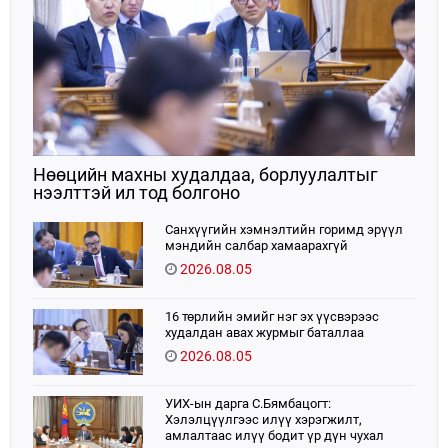
Нөөцийн махны худалдаа, борлуулалтыг
нээлттэй ил тод болгоно
Санхүүгийн хэмнэлтийн горимд эрүүл
мэндийн салбар хамаарахгүй
2026.08.05
16 төрлийн эмийг нэг эх үүсвэрээс
худалдан авах журмыг баталлаа
2026.08.05
УИХ-ын дарга С.Бямбацогт:
Хэлэлцүүлгээс илүү хэрэгжилт,
амлалтаас илүү бодит үр дүн чухал