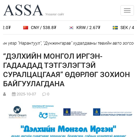
2.0₮
CNY / 538.8₮
KRW / 2.67₮
SEK / 401
н үеэр "Нарантуул", "Дүнжингарав" худалдааны төвийн авто зогсоол
“ДЭЛХИЙН МОНГОЛ ИРГЭН-
ГАДААДАД ТЭТГЭЛЭГТЭЙ
СУРАЛЦАЦГААЯ” ӨДӨРЛӨГ ЗОХИОН
БАЙГУУЛАГДАНА
2025-10-07
0