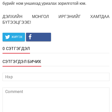
бүрийг ном уншихад уриалах зорилготой юм.
ДЭЛХИЙН МОНГОЛ ИРГЭНИЙГ ХАМТДАА
БҮТЭЭЦГЭЭЕ!
ЖИРГЭХ
0 СЭТГЭГДЭЛ
СЭТГЭГДЭЛ БИЧИХ