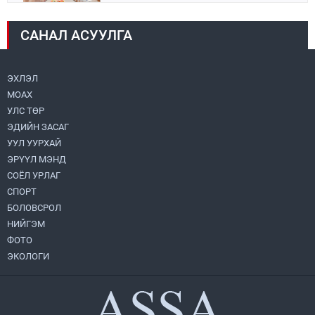
2026.08.04
САНАЛ АСУУЛГА
Монголбанк 7 дугаар сард 1,439.2 кг үнэт
металл худалдан авлаа
2026.08.05
ЭХЛЭЛ
МОАХ
Монгол Улс “COP17”-д “Тал хээрийн
төлөвлөгөө”-гөө танилцуулна
УЛС ТӨР
2026.08.05
ЭДИЙН ЗАСАГ
УУЛ УУРХАЙ
Нийслэлийн Засаг дарга бөгөөд
ЭРҮҮЛ МЭНД
Улаанбаатар хотын Захирагч
СОЁЛ УРЛАГ
Б.Пүрэвдагва ХУД-ийн 12,13, 14-р
хорооны үер, усны эрсдэлтэй цэгүүдэд
СПОРТ
2026.08.04
ажиллалаа
БОЛОВСРОЛ
НИЙГЭМ
УИХ-ын асуулгын цагийг гурван удаа
зохион байгуулж, гишүүдийн асуултыг
ФОТО
Ерөнхий сайдад хүргүүлж, цахим
ЭКОЛОГИ
хуудаст байршуулжээ
2026.08.04
Улаанбаатарт өдөртөө 28 хэм дулаан
2026.08.04