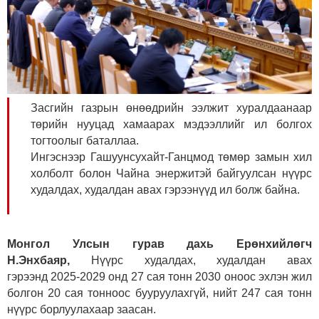
Засгийн газрын өнөөдрийн ээлжит хуралдаанаар
төрийн нууцад хамаарах мэдээллийг ил болгох
тогтоолыг баталлаа.
Ингэснээр Гашуунсухайт-Ганцмод төмөр замын хил
холболт болон Чайна энержитэй байгуулсан нүүрс
худалдах, худалдан авах гэрээнүүд ил болж байна.
Монгол Улсын гурав дахь Ерөнхийлөгч
Н.Энхбаяр,
Нүүрс худалдах, худалдан авах
гэрээнд 2025-2029 онд 27 сая тонн 2030 оноос эхлэн жил
болгон 20 сая тонноос бууруулахгүй, нийт 247 сая тонн
нүүрс борлуулахаар заасан.