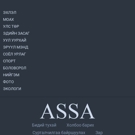
2026.08.05
ЭХЛЭЛ
МОАХ
Монгол Улс “COP17”-д “Тал хээрийн
төлөвлөгөө”-гөө танилцуулна
УЛС ТӨР
2026.08.05
ЭДИЙН ЗАСАГ
УУЛ УУРХАЙ
Н.Номтойбаяр: Аймгуудад тулгамдаж
ЭРҮҮЛ МЭНД
буй асуудлуудыг долоо хоног бүр
СОЁЛ УРЛАГ
Засгийн газрын хуралдаанд
танилцуулж, шийдвэрлүүлнэ
СПОРТ
2026.08.06
БОЛОВСРОЛ
НИЙГЭМ
Нийслэлийн Засаг дарга бөгөөд
Улаанбаатар хотын Захирагч
ФОТО
Б.Пүрэвдагва ХУД-ийн 12,13, 14-р
ЭКОЛОГИ
хорооны үер, усны эрсдэлтэй цэгүүдэд
2026.08.04
ажиллалаа
“Хотын дарга сонсож байна” 150150
тусгай дугаарыг наймдугаар сарын 14-
нөөс ажиллуулж эхэлнэ
2026.08.06
Бидий тухай
Холбоо барих
УИХ-ын дарга С.Бямбацогт төрийг
Сурталчилгаа байршуулах
Зар