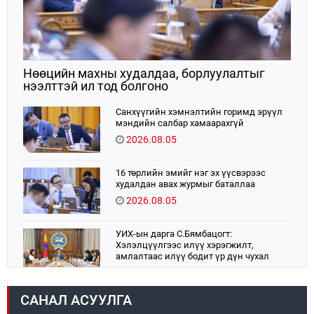
Нөөцийн махны худалдаа, борлуулалтыг
нээлттэй ил тод болгоно
Санхүүгийн хэмнэлтийн горимд эрүүл
мэндийн салбар хамаарахгүй
2026.08.05
16 төрлийн эмийг нэг эх үүсвэрээс
худалдан авах журмыг баталлаа
2026.08.05
УИХ-ын дарга С.Бямбацогт:
Хэлэлцүүлгээс илүү хэрэгжилт,
амлалтаас илүү бодит үр дүн чухал
2026.08.04
САНАЛ АСУУЛГА
Монголбанк 7 дугаар сард 1,439.2 кг үнэт
металл худалдан авлаа