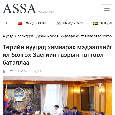
.0₮
CNY / 538.8₮
KRW / 2.67₮
SEK / 401.
н үеэр "Нарантуул", "Дүнжингарав" худалдааны төвийн авто зогсоолы
Төрийн нууцад хамаарах мэдээллийг
ил болгох Засгийн газрын тогтоол
баталлаа
2025-10-08
1