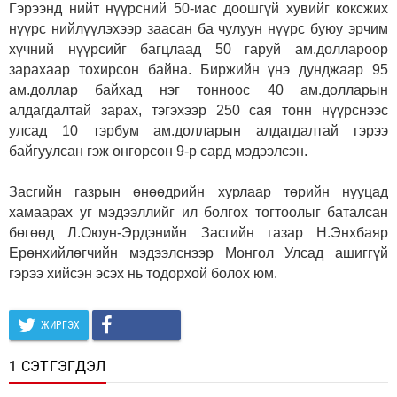
Гэрээнд нийт нүүрсний 50-иас доошгүй хувийг коксжих
нүүрс нийлүүлэхээр заасан ба чулуун нүүрс буюу эрчим
хүчний нүүрсийг багцлаад 50 гаруй ам.доллароор
зарахаар тохирсон байна. Биржийн үнэ дунджаар 95
ам.доллар байхад нэг тонноос 40 ам.долларын
алдагдалтай зарах, тэгэхээр 250 сая тонн нүүрснээс
улсад 10 тэрбум ам.долларын алдагдалтай гэрээ
байгуулсан гэж өнгөрсөн 9-р сард мэдээлсэн.
Засгийн газрын өнөөдрийн хурлаар төрийн нууцад
хамаарах уг мэдээллийг ил болгох тогтоолыг баталсан
бөгөөд Л.Оюун-Эрдэнийн Засгийн газар Н.Энхбаяр
Ерөнхийлөгчийн мэдээлснээр Монгол Улсад ашиггүй
гэрээ хийсэн эсэх нь тодорхой болох юм.
ЖИРГЭХ
1 СЭТГЭГДЭЛ