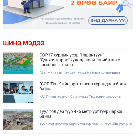
ШИНЭ МЭДЭЭ
COP17 хурлын үеэр "Нарантуул",
"Дүнжингарав" худалдааны төвийн авто
зогсоолыг хаана
“Цөлжилттэй тэмцэх тухай НҮБ-ын конвенцын
Талуудын 17 дугаар Бага хурал (COP17)” наймдугаар
сарын 17-28-ны өдрүүдэд Улаанбаатар хотод зохион
“COP Time”-ийн өргөтгөсөн хуралдаан болж
байгуулагдана.Хурлын үеэр Нарантуул, Дүнжингарав
байна
худалдааны төвүүдийн авто зогсоолыг түр хааж,
КОП17-ыг зохион байгуулах Үндэсний хорооны
тухайн чиглэлд нийтийн тээврийн хүртээмжийг
Ажлын албанаас хурлын бэлтгэл ажлын явц, уялдаа
нэмэгдүүлнэ.
холбоог хангах хүрээнд Бямба гараг бүр “COP Time”
дотоод хуралдааныг тогтмол зохион байгуулж ирсэн
Туул гол дээгүүр 476 метр урт гүүр барьж
билээ.Өнөөдөр “COP Time”-ийн сүүлийн хуралдааныг
байна
өргөтгөсөн хэлбэрээр зохион байгуулж байгаа
Туул гол дээгүүр барих төмөр замын гүүрийн урт 476
бөгөөд үүнд Үндэсний хорооны дэргэдэх дэд
метр бөгөөд барилгын ажил ид өрнөж байна.Энэ
хороодын гишүүд оролцож байна.
хэсэгт баригдах бетонон гүүр нь төмөр замын