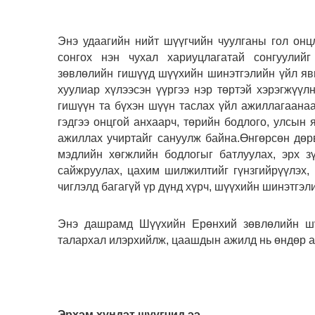
Энэ удаагийн нийт шүүгчийн чуулганы гол он
сонгох нэн чухал хариуцлагатай сонгуулий
зөвлөлийн гишүүд шүүхийн шинэтгэлийн үйл яв
хуулиар хүлээсэн үүргээ нэр төртэй хэрэгжүүл
гишүүн та бүхэн шүүн таслах үйл ажиллагаанаа
гэдгээ онцгой анхаарч, төрийн бодлого, улсын 
ажиллах учиртайг сануулж байна.Өнгөрсөн дө
мэдлийн хөгжлийн бодлогыг батлуулах, эрх з
сайжруулах, цахим шилжилтийг гүнзгийрүүлэх,
чиглэлд багагүй үр дүнд хүрч, шүүхийн шинэтгэ
Энэ дашрамд Шүүхийн Ерөнхий зөвлөлийн шүү
талархал илэрхийлж, цаашдын ажилд нь өндөр а
Эрхэм хүндэт шүүгчид ээ,