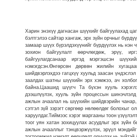
Харин энэхүү дагнасан шүүхийг байгуулахад цаг
бэлтгэлээ сайтар хангаж, эрх зүйн орчныг бүрд
замаар шүүх бүрэлдэхүүнийг бүрдүүлэх нь нэн 
зохион байгуулалт өөрчлөгдөж, эрүү, и
байгуулагдсанаар иргэд мэргэшсэн шүүх
нэмэгдсэн.Өнгөрсөн дөрвөн жилийн хугац
шийдвэрлэхдээ гагцхүү хуульд заасан үндэслэ
заалдах шатны шүүхийн эрх хэмжээ, ач холбог
байна.Цаашид шүүгч Та бүхэн хууль хэрэгл
дээшлүүлэх, хууль зүйн процессын шинэчлэлд
ажлын ачаалал нь шүүхийн шийдвэрийн чанар, 
сэтгэл зүй зэрэгт сөргөөр нөлөөлдөг болохыг 
харуулдаг.Тиймээс хэрэг маргааны тоон үзүүлэл
тоог уян хатан зохицуулах асуудлыг эрх зүйн 
ажлын ачааллыг тэнцвэржүүлэх, эрүүл мэндийг
тогтоомжид нэмэлт, өөрчлөлт оруулах нь зүйтэй