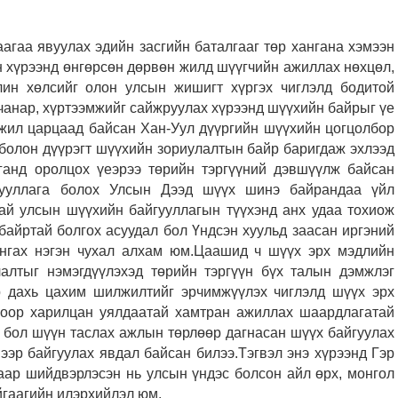
агаа явуулах эдийн засгийн баталгааг төр хангана хэмээн
 хүрээнд өнгөрсөн дөрвөн жилд шүүгчийн ажиллах нөхцөл,
лин хөлсийг олон улсын жишигт хүргэх чиглэлд бодитой
чанар, хүртээмжийг сайжруулах хүрээнд шүүхийн байрыг үе
жил царцаад байсан Хан-Уул дүүргийн шүүхийн цогцолбор
болон дүүрэгт шүүхийн зориулалтын байр баригдаж эхлээд
лганд оролцох үеэрээ төрийн тэргүүний дэвшүүлж байсан
гууллага болох Улсын Дээд шүүх шинэ байрандаа үйл
ай улсын шүүхийн байгууллагын түүхэнд анх удаа тохиож
байртай болгох асуудал бол Үндсэн хуульд заасан иргэний
ангах нэгэн чухал алхам юм.Цаашид ч шүүх эрх мэдлийн
лалтыг нэмэгдүүлэхэд төрийн тэргүүн бүх талын дэмжлэг
р дахь цахим шилжилтийг эрчимжүүлэх чиглэлд шүүх эрх
огоор харилцан уялдаатай хамтран ажиллах шаардлагатай
 бол шүүн таслах ажлын төрлөөр дагнасан шүүх байгуулах
эр байгуулах явдал байсан билээ.Тэгвэл энэ хүрээнд Гэр
хаар шийдвэрлэсэн нь улсын үндэс болсон айл өрх, монгол
йгаагийн илэрхийлэл юм.