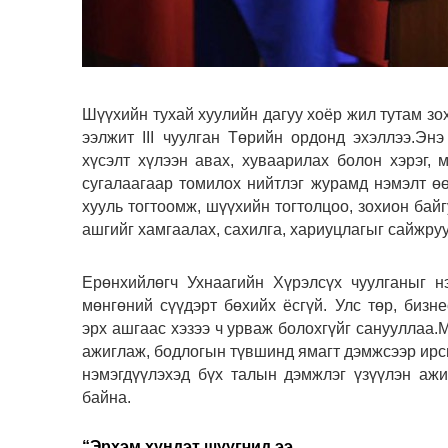
Шүүхийн тухай хуулийн дагуу хоёр жил тутам зо
ээлжит III чуулган Төрийн ордонд эхэллээ.Энэ
хүсэлт хүлээн авах, хуваарилах болон хэрэг,
сугалаагаар томилох нийтлэг журамд нэмэлт ө
хууль тогтоомж, шүүхийн тогтолцоо, зохион байг
ашгийг хамгаалах, сахилга, хариуцлагыг сайжруу
Ерөнхийлөгч Ухнаагийн Хүрэлсүх чуулганыг н
мөнгөний сүүдэрт бөхийх ёсгүй. Улс төр, бизн
эрх ашгаас хэзээ ч урваж болохгүйг санууллаа
ажиглаж, бодлогын түвшинд ямагт дэмжсээр ирс
нэмэгдүүлэхэд бүх талын дэмжлэг үзүүлэн ажи
байна.
“
Эрхэм хүндэт шүүгчид ээ,