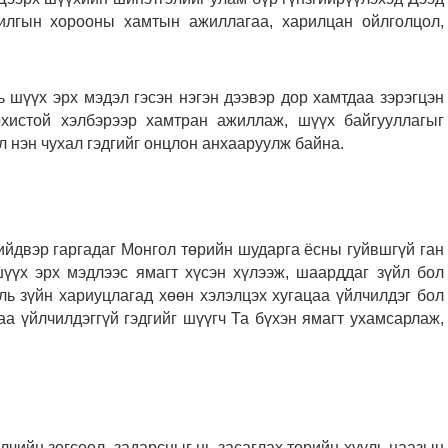
илгын хорооны хамтын ажиллагаа, харилцан ойлголцол,
 шүүх эрх мэдэл гэсэн нэгэн дээвэр дор хамтдаа зэрэгцэн
охистой хэлбэрээр хамтран ажиллаж, шүүх байгууллагыг
ал нэн чухал гэдгийг онцлон анхааруулж байна.
йдвэр гаргадаг Монгол төрийн шударга ёсны гуйвшгүй ган
шүүх эрх мэдлээс ямагт хүсэн хүлээж, шаарддаг зүйл бол
уль зүйн хариуцлагад хөөн хэлэлцэх хугацаа үйлчилдэг бол
аа үйлчилдэггүй гэдгийг шүүгч Та бүхэн ямагт ухамсарлаж,
лчийн зогсоол, задарсныг нь засаглах төрийн хууль цаазын