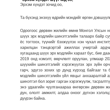
Эрхэм хүндэт зочид оо,
Та бүхэнд энэхүү өдрийн мэндийг өргөн дэвшүүл
Одоогоос дөрвөн жилийн өмнө Монгол Улсын ни
шүүх эрх мэдлийн шинэтгэлийн талаарх байр су
ёс тогтоох, түүнийг бэхжүүлэх нэн чухал инстит
харилцан тэнцвэртэй ажиллах учиртай ардчи
хугацаанд шүүх эрх мэдлийн хараат бус, бие да
2019 онд нэмэлт, өөрчлөлт оруулан, улмаар 2
шүүхийн шинэтгэлийг хэрэгжүүлэх эрх зүйн орч
гарч, эдүгээ зохих үр дүнд хүрээд байгааг т
мэдлийн шинэтгэлийн үйл явцыг анхааралтай а
шинэтгэл бол зориг гарган хэрэгжүүлж, тасралтг
энэ удаагийн чуулганаараа өнгөрсөн дөрвөн ж
дүн, ололт амжилт, алдаа оноог дүгнэн хэлэлц
дүүрэн байна.