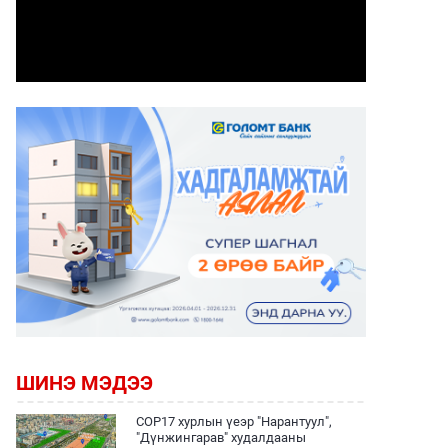
ШИНЭ МЭДЭЭ
COP17 хурлын үеэр "Нарантуул",
"Дүнжингарав" худалдааны