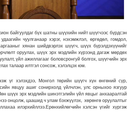
хион байгуулдаг бүх шатны шүүхийн нийт шүүгчээс бүрдсэн
 удаагийн чуулганаар хэрэг, нэхэмжлэл, өргөдөл, гомдол,
 маргааныг хянан шийдвэрлэх шүүгч, шүүх бүрэлдэхүүнийг
өрчлөлт оруулах, шүүх эрх мэдлийн хүрээнд дагаж мөрдөх
уулалт, үйл ажиллагааг боловсронгуй болгох, шүүгчийн эрх
лах талаар илтгэл сонсож, хэлэлцэх юм.
ээж үг хэлэхдээ, Монгол төрийн шүүгч хүн өнгөний сүр,
есийн явцуу ашиг сонирхолд үйлчлэн, улс орныхоо язгуур
.Мөн шүүх эрх мэдлийн шинэтгэлийн үйл явцыг анхааралтай
нээ онцолж, цаашид ч улам бэхжүүлэх, хөрөнгө оруулалтыг
ллахаа илэрхийллээ.Ерөнхийлөгчийн хэлсэн үгийг хүргэж