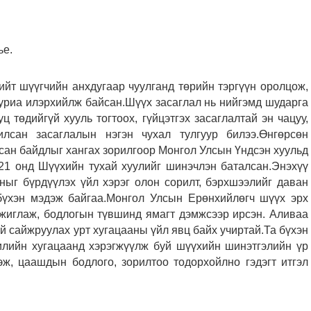
ье.
йт шүүгчийн анхдугаар чуулганд төрийн тэргүүн оролцож,
уриа илэрхийлж байсан.Шүүх засаглал нь нийгэмд шударга
уц төдийгүй хууль тогтоох, гүйцэтгэх засаглалтай эн чацуу,
лсан засаглалын нэгэн чухал тулгуур билээ.Өнгөрсөн
асан байдлыг хангах зорилгоор Монгол Улсын Үндсэн хуульд
021 онд Шүүхийн тухай хуулийг шинэчлэн баталсан.Энэхүү
ныг бүрдүүлэх үйл хэрэг олон сорилт, бэрхшээлийг даван
а бүхэн мэдэж байгаа.Монгол Улсын Ерөнхийлөгч шүүх эрх
жиглаж, бодлогын түвшинд ямагт дэмжсээр ирсэн. Аливаа
үй сайжруулах урт хугацааны үйл явц байх учиртай.Та бүхэн
илийн хугацаанд хэрэгжүүлж буй шүүхийн шинэтгэлийн үр
эж, цаашдын бодлого, зорилтоо тодорхойлно гэдэгт итгэл