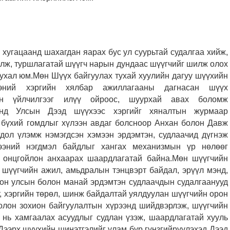
 хугацаанд шахагдан яарах бус ул суурьтай судалгаа хийж,
үүлж, туршлагатай шүүгч нарын дундаас шүүгчийг шилж олох
чухал юм.Мөн Шүүх байгуулах тухай хуулийн дагуу шүүхийн
ргэний хэргийн хялбар ажиллагааны дагнасан шүүх
ийн үйлчилгээг илүү ойроос, шуурхай авах боломж
аанд Улсын Дээд шүүхээс хэргийг хяналтын журмаар
л бүхий гомдлыг хүлээн авдаг болсноор Анхан болон Давж
дол үлэмж нэмэгдсэн хэмээн эрдэмтэн, судлаачид дүгнэж
ээний нэгдмэл байдлыг хангах механизмын үр нөлөөг
 онцгойлон анхаарах шаардлагатай байна.Мөн шүүгчийн
шүүгчийн ажил, амьдралын тэнцвэрт байдал, эрүүл мэнд,
олон улсын болон манай эрдэмтэн судлаачдын судалгаанууд
т, хэргийн төрөл, шинж байдалтай уялдуулан шүүгчийн орон
болон зохион байгуулалтын хүрээнд шийдвэрлэж, шүүгчийн
 нь хамгаалах асуудлыг судлан үзэж, шаардлагатай хууль
.Дээрх шүүхийн шинэтгэлийг улам бүр гүнзгийрүүлэхэд Дээд