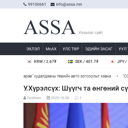
99100661
info@assa.mn
ЭХЛЭЛ
МоАХ
УЛС ТӨР
ЭДИЙН ЗАСАГ
УУЛ
KRW / 2.67₮
SEK / 401.7₮
JPY / 23.56₮
жингарав" худалдааны төвийн авто зогсоолыг хаана
“COP Time”-
У.Хүрэлсүх: Шүүгч та өнгөний с
Tsolmon
2025-10-09
1