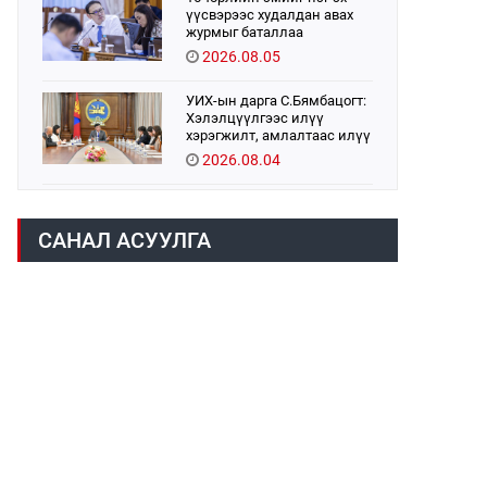
үүсвэрээс худалдан авах
журмыг баталлаа
2026.08.05
УИХ-ын дарга С.Бямбацогт:
Хэлэлцүүлгээс илүү
хэрэгжилт, амлалтаас илүү
бодит үр дүн чухал
2026.08.04
Монголбанк 7 дугаар сард
1,439.2 кг үнэт металл
САНАЛ АСУУЛГА
худалдан авлаа
2026.08.05
Монгол Улс “COP17”-д “Тал
хээрийн төлөвлөгөө”-гөө
танилцуулна
2026.08.05
Нийслэлийн Засаг дарга
бөгөөд Улаанбаатар хотын
Захирагч Б.Пүрэвдагва ХУД-
ийн 12,13, 14-р хорооны үер,
2026.08.04
усны эрсдэлтэй цэгүүдэд