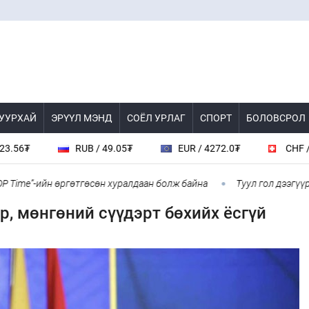
 УУРХАЙ
ЭРҮҮЛ МЭНД
СОЁЛ УРЛАГ
СПОРТ
БОЛОВСРОЛ
RUB / 49.05₮
EUR / 4272.0₮
CHF / 4618.0₮
ийн өргөтгөсөн хуралдаан болж байна
Туул гол дээгүүр 476 мет
үр, мөнгөний сүүдэрт бөхийх ёсгүй