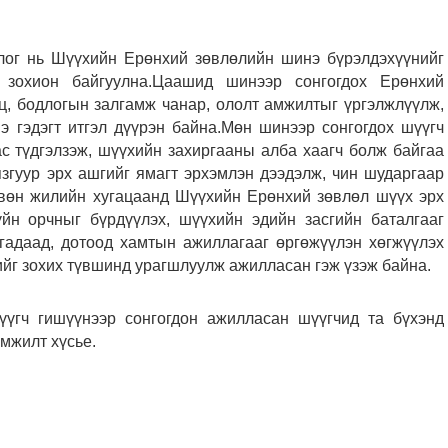
цлог нь Шүүхийн Ерөнхий зөвлөлийн шинэ бүрэлдэхүүнийг
г зохион байгуулна.Цаашид шинээр сонгогдох Ерөнхий
ц, бодлогын залгамж чанар, ололт амжилтыг үргэлжлүүлж,
нэ гэдэгт итгэл дүүрэн байна.Мөн шинээр сонгогдох шүүгч
с түдгэлзэж, шүүхийн захиргааны алба хаагч болж байгаа
язгуур эрх ашгийг ямагт эрхэмлэн дээдэлж, чин шударгаар
рвөн жилийн хугацаанд Шүүхийн Ерөнхий зөвлөл шүүх эрх
үйн орчныг бүрдүүлэх, шүүхийн эдийн засгийн баталгааг
 гадаад, дотоод хамтын ажиллагааг өргөжүүлэн хөгжүүлэх
лийг зохих түвшинд урагшлуулж ажилласан гэж үзэж байна.
гч гишүүнээр сонгогдон ажилласан шүүгчид та бүхэнд
мжилт хүсье.