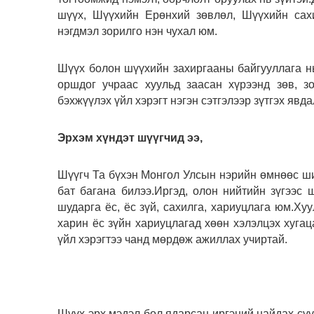
шүүх, Шүүхийн Ерөнхий зөвлөл, Шүүхийн сах
нэгдмэл зорилго нэн чухал юм.
Шүүх болон шүүхийн захиргааны байгууллага нь
оршдог учраас хуульд заасан хүрээнд зөв, з
бэхжүүлэх үйл хэрэгт нэгэн сэтгэлээр зүтгэх явд
Эрхэм хүндэт шүүгчид ээ,
Шүүгч Та бүхэн Монгол Улсын нэрийн өмнөөс ши
бат багана билээ.Иргэд, олон нийтийн зүгээс 
шударга ёс, ёс зүй, сахилга, хариуцлага юм.Ху
харин ёс зүйн хариуцлагад хөөн хэлэлцэх хугац
үйл хэрэгтээ чанд мөрдөж ажиллах учиртай.
Шүүх эрх мэдэл бол ядарсан иргэний найдах сүү