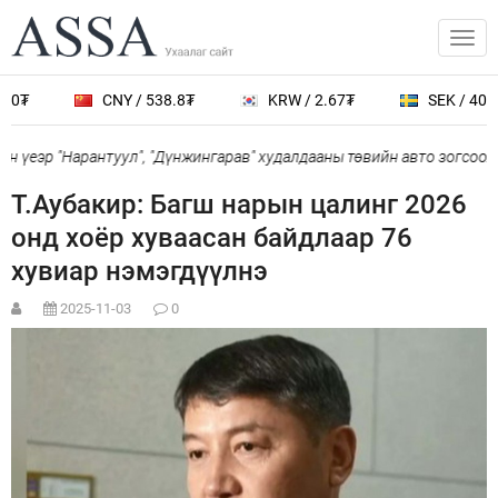
.0₮
CNY / 538.8₮
KRW / 2.67₮
SEK / 401.7
 үеэр "Нарантуул", "Дүнжингарав" худалдааны төвийн авто зогсоолы
Т.Аубакир: Багш нарын цалинг 2026
онд хоёр хуваасан байдлаар 76
хувиар нэмэгдүүлнэ
2025-11-03
0