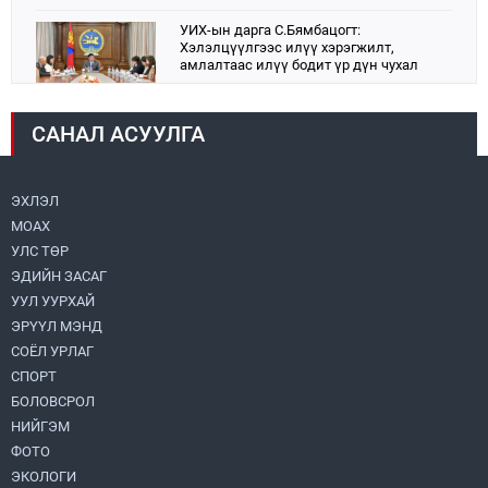
УИХ-ын дарга С.Бямбацогт:
Хэлэлцүүлгээс илүү хэрэгжилт,
амлалтаас илүү бодит үр дүн чухал
2026.08.04
САНАЛ АСУУЛГА
Монголбанк 7 дугаар сард 1,439.2 кг үнэт
металл худалдан авлаа
2026.08.05
ЭХЛЭЛ
МОАХ
Н.Номтойбаяр: Аймгуудад тулгамдаж
буй асуудлуудыг долоо хоног бүр
УЛС ТӨР
Засгийн газрын хуралдаанд
ЭДИЙН ЗАСАГ
танилцуулж, шийдвэрлүүлнэ
2026.08.06
УУЛ УУРХАЙ
ЭРҮҮЛ МЭНД
Монгол Улс “COP17”-д “Тал хээрийн
төлөвлөгөө”-гөө танилцуулна
СОЁЛ УРЛАГ
2026.08.05
СПОРТ
БОЛОВСРОЛ
НИЙГЭМ
Нийслэлийн Засаг дарга бөгөөд
Улаанбаатар хотын Захирагч
ФОТО
Б.Пүрэвдагва ХУД-ийн 12,13, 14-р
ЭКОЛОГИ
хорооны үер, усны эрсдэлтэй цэгүүдэд
2026.08.04