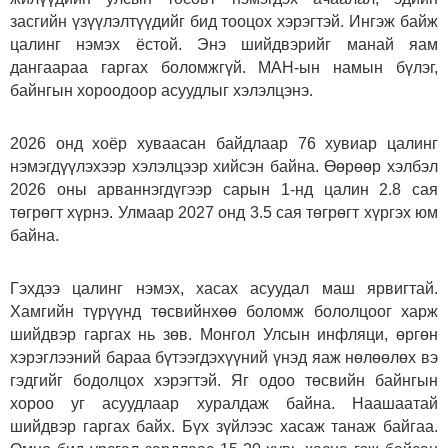
засгийн үзүүлэлтүүдийг бид тооцох хэрэгтэй. Ингэж байж
цалинг нэмэх ёстой. Энэ шийдвэрийг манай яам
дангаараа гаргах боломжгүй. МАН-ын намын бүлэг,
байнгын хороодоор асуудлыг хэлэлцэнэ.
2026 онд хоёр хуваасан байдлаар 76 хувиар цалинг
нэмэгдүүлэхээр хэлэлцээр хийсэн байна. Өөрөөр хэлбэл
2026 оны арваннэгдүгээр сарын 1-нд цалин 2.8 сая
төгрөгт хүрнэ. Улмаар 2027 онд 3.5 сая төгрөгт хүргэх юм
байна.
Гэхдээ цалинг нэмэх, хасах асуудал маш ярвигтай.
Хамгийн түрүүнд төсвийнхөө боломж бололцоог харж
шийдвэр гаргах нь зөв. Монгол Улсын инфляци, өргөн
хэрэглээний бараа бүтээгдэхүүний үнэд яаж нөлөөлөх вэ
гэдгийг бодолцох хэрэгтэй. Яг одоо төсвийн байнгын
хороо уг асуудлаар хуралдаж байна. Наашаатай
шийдвэр гаргах байх. Бүх зүйлээс хасаж танаж байгаа.