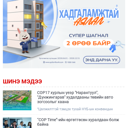
ШИНЭ МЭДЭЭ
COP17 хурлын үеэр "Нарантуул",
"Дүнжингарав" худалдааны төвийн авто
зогсоолыг хаана
“Цөлжилттэй тэмцэх тухай НҮБ-ын конвенцын
Талуудын 17 дугаар Бага хурал (COP17)” наймдугаар
сарын 17-28-ны өдрүүдэд Улаанбаатар хотод зохион
“COP Time”-ийн өргөтгөсөн хуралдаан болж
байгуулагдана.Хурлын үеэр Нарантуул, Дүнжингарав
байна
худалдааны төвүүдийн авто зогсоолыг түр хааж,