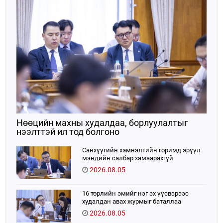
Нөөцийн махны худалдаа, борлуулалтыг
нээлттэй ил тод болгоно
Санхүүгийн хэмнэлтийн горимд эрүүл
мэндийн салбар хамаарахгүй
2026.08.05
16 төрлийн эмийг нэг эх үүсвэрээс
худалдан авах журмыг баталлаа
2026.08.05