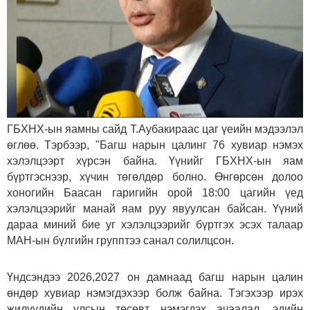
ГБХНХ-ын яамны сайд Т.Аубакираас цаг үеийн мэдээлэл
өглөө. Тэрбээр, "Багш нарын цалинг 76 хувиар нэмэх
хэлэлцээрт хүрсэн байна. Үүнийг ГБХНХ-ын яам
бүртгэснээр, хүчин төгөлдөр болно. Өнгөрсөн долоо
хоногийн Баасан гаригийн орой 18:00 цагийн үед
хэлэлцээрийг манай яам руу явуулсан байсан. Үүний
дараа миний бие уг хэлэлцээрийг бүртгэх эсэх талаар
МАН-ын бүлгийн групптээ санал солилцсон.
Үндсэндээ 2026,2027 он дамнаад багш нарын цалин
өндөр хувиар нэмэгдэхээр болж байна. Тэгэхээр ирэх
жилүүдийн улсын төсөвт нэмэгдэх ачаалал, эдийн