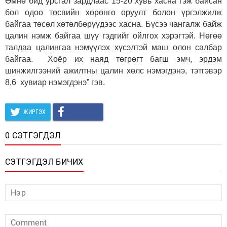
Өмнө бид урсгал зардлаас 15-20 хувь хасна гэж байсан
бол одоо төсвийн хөрөнгө оруулт болон үргэлжилж
байгаа төсөл хөтөлбөрүүдээс хасна. Бүсээ чангалж байж
цалин нэмж байгаа шүү гэдгийг ойлгох хэрэгтэй. Нөгөө
талдаа цалингаа нэмүүлэх хүсэлтэй маш олон салбар
байгаа. Хоёр их наяд төгрөгт багш эмч, эрдэм
шинжилгээний ажилтны цалин хөлс нэмэгдэнэ, тэтгэвэр
8,6 хувиар нэмэгдэнэ” гэв.
ЖИРГЭХ
0 СЭТГЭГДЭЛ
СЭТГЭГДЭЛ БИЧИХ