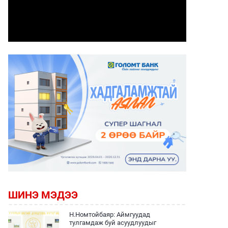
ШИНЭ МЭДЭЭ
Н.Номтойбаяр: Аймгуудад
тулгамдаж буй асуудлуудыг