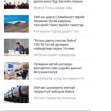
долоо хоног бүр Засгийн газрын
хуралдаанд танилцуулж,
Монгол Улсын Шадар сайд
шийдвэрлүүлнэ
Н.Номтойбаяр өнөөдөр Өмнөговь,
Дундговь аймагт ажиллалаа.
УИХ-ын дарга С.Бямбацогт төрийг
Ерөнхий сайдын 10 дугаар албан
төлөөлөн Сутай хайрхны
даалгавар, Улсын Онцгой комиссын
тэнгэрийг тахих төрийн тахилгад
даргын 3 дугаар тушаалын хүрээнд
оролцлоо
XVII жарны “Сүрээр дарагч” гал
Өмнөговь аймагт байгаль орчин,
морин жилийн зуны адаг хөхөгчин
уул уурхайн 358 зөрчил илрүүлж,
хонь сарын 23-ны өлзий
200 гаруйг нь арилгуулаад байна.
“Хотын дарга сонсож байна”
дэмбэрэлтэй өдөр /2026.08.06/
150150 тусгай дугаарыг
Сутай хайрхны тэнгэрийг тайх
наймдугаар сарын 14-нөөс
төрийн тахилга боллоо.
ажиллуулж эхэлнэ
НИТХ-ын ээлжит наймдугаар
хуралдаан болж байна. Өнөөдрийн
хуралдаанаар нийслэлийн нутгийн
Татварын өртэй шатахуун
захиргааны байгууллага, албан
импортлогч аан-үүдийн дансыг
тушаалтанд 2025, 2026 оны эхний
битүүмжлэхгүй
хагас жилийн байдлаар иргэдээс
Улаанбаатар хотод энэ сарын 4-15-
ирсэн өргөдөл, гомдлын
ны өдрийг хүртэл тэгш, сондгой
шийдвэрлэлтийн тайлан
дугаарын зохицуулалтаар нэг удаа
мэдээллийг сонслоо.
ОХУ-аас шатахууны импорт
50,000 төгрөгт автобензин олгож
тасралтгүй хийгдэж байна
буй. Эхний үр дүнд, шатахуун түгээх
ОХУ-аас Сүхбаатар боомтоор
станцуудын өдрийн борлуулалт
импортоор орж ирсэн шатахууны
хоёр дахин буурч нэг машиныг
мэдээллийг хүргэж байна.
цэнэглэх хурд нэмэгдсэн болохыг
Наймдугаар сарын 06-ны өдөр
Ашигт малтмал, газрын тосны