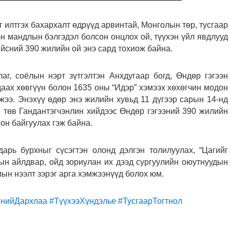
 илтгэх бахархалт өдрүүд арвинтай, Монголын төр, тусгаар
гэн мандлын бэлгэдэл болсон онцлох ой, түүхэн үйл явдлууд
йсний 390 жилийн ой энэ сард тохиож байна.
аг, соёлын нэрт зүтгэлтэн Анхдугаар богд, Өндөр гэгээн
ах хөвгүүн болон 1635 оны “Идэр” хэмээх хөхөгчин модон
ээ. Энэхүү өдөр энэ жилийн хувьд 11 дүгээр сарын 14-нд
төв Гандантэгчэнлин хийдээс Өндөр гэгээний 390 жилийн
он байгуулах гэж байна.
дарь бурхныг сүсэгтэн олонд дэлгэн толилуулах, “Цагийг
ын айлдвар, ойд зориулан их дээд сургуулийн оюутнуудын
мын нээлт зэрэг арга хэмжээнүүд болох юм.
снийДархлаа
#ТүүхээХүндэлье
#ТусгаарТогтнол