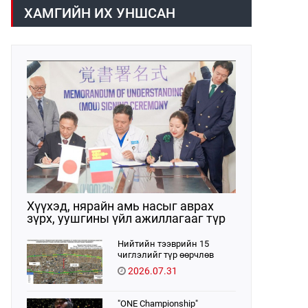
/02:30 цагт/ 7 вагон буюу 420 тонн
газраас танилцууллаа.
ХАМГИЙН ИХ УНШСАН
АИ-92 автобензин орж иржээ.
Хүүхэд, нярайн амь насыг аврах
зүрх, уушгины үйл ажиллагааг түр
орлон дэмжих ЭКМО технологийг
ЭХЭМҮТ-д нэвтрүүлнэ
Нийтийн тээврийн 15
чиглэлийг түр өөрчлөв
2026.07.31
"ONE Championship"