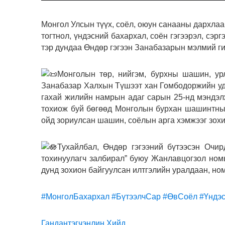
Монгол Улсын түүх, соёл, оюун санааны дархлааг
тогтнол, үндэсний бахархал, соён гэгээрэл, сэр
тэр дундаа Өндөр гэгээн Занабазарын мэлмий ги
Монголын төр, нийгэм, бурхны шашин, урл
Занабазар Халхын Түшээт хан Гомбодоржийн уда
гахай жилийн намрын адаг сарын 25-нд мэндэлж
тохиож буй бөгөөд Монголын бурхан шашинтны 
ойд зориулсан шашин, соёлын арга хэмжээг зохи
Тухайлбал, Өндөр гэгээний бүтээсэн Очир
тохинуулагч залбирал” буюу Жанлавцогзол ном
дунд зохион байгуулсан илтгэлийн уралдаан, но
#МонголБахархал
#БүтээлчСар
#ӨвСоёл
#Үндэ
Гандантэгчэнлин Хийд