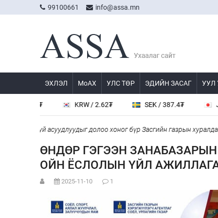
99100661
info@assa.mn
ЭХЛЭЛ
МоАХ
УЛС ТӨР
ЭДИЙН ЗАСАГ
УУЛ
536.2₮
KRW / 2.62₮
SEK / 387.4₮
JPY / 2
мдаж буй асуудлуудыг долоо хоног бүр Засгийн газрын хуралдаанд 
ӨНДӨР ГЭГЭЭН ЗАНАБАЗАРЫН
ОЙН ЁСЛОЛЫН ҮЙЛ АЖИЛЛАГА
2025-11-10
1