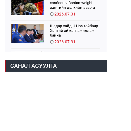
холбооны Bantamweight
жингийн дэлхийн аварга
Б.Энх-Оргил аваргын бүс
2026.07.31
хамгаалах тулаанаа
өнөөдөр хийнэ.
Шадар сайд Н.Номтойбаяр
Хэнтий аймагт ажиллаж
байна
2026.07.31
Авто зам шинээр барина
2026.07.31
САНАЛ АСУУЛГА
Хөвсгөл нуурын их
цэвэрлэгээний аяны
хүрээнд 301 тонн хог
хаягдлыг төвлөрүүлжээ
2026.07.31
ЦАНХИЙН ЗҮҮН УУРХАЙН
ГЭРЭЭТ КОМПАНИУДАД
ХӨНДЛӨНГИЙН АУДИТ
ХИЙВ
2026.07.31