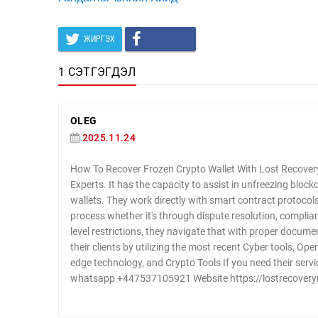
ЖИРГЭХ
1 СЭТГЭГДЭЛ
OLEG
2025.11.24
How To Recover Frozen Crypto Wallet With Lost Recovery
Experts. It has the capacity to assist in unfreezing block
wallets. They work directly with smart contract protocols 
process whether it's through dispute resolution, complianc
level restrictions, they navigate that with proper document
their clients by utilizing the most recent Cyber tools, O
edge technology, and Crypto Tools If you need their serv
whatsapp +447537105921 Website https://lostrecover