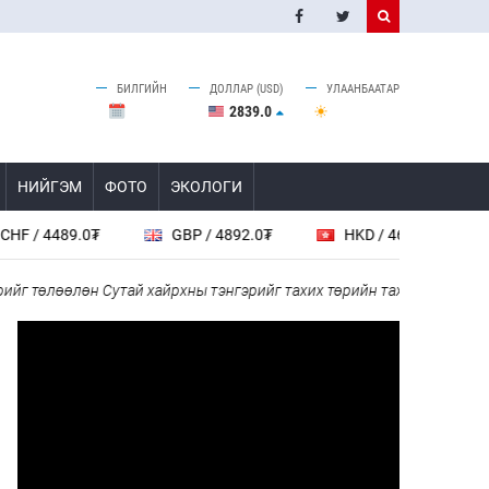
БИЛГИЙН
ДОЛЛАР (USD)
УЛААНБААТАР
2839.0
НИЙГЭМ
ФОТО
ЭКОЛОГИ
4489.0₮
GBP / 4892.0₮
HKD / 461.5₮
CAD 
төлөөлөн Сутай хайрхны тэнгэрийг тахих төрийн тахилгад оролцлоо