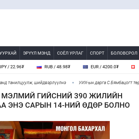
 УУРХАЙ
ЭРҮҮЛ МЭНД
СОЁЛ УРЛАГ
СПОРТ
БОЛОВСРОЛ
2.96₮
RUB / 48.98₮
EUR / 4200.0₮
CHF / 
танилцуулж, шийдвэрлүүлнэ
УИХ-ын дарга С.Бямбацогт төрийг 
 МЭЛМИЙ ГИЙСНИЙ 390 ЖИЛИЙН
А ЭНЭ САРЫН 14-НИЙ ӨДӨР БОЛНО