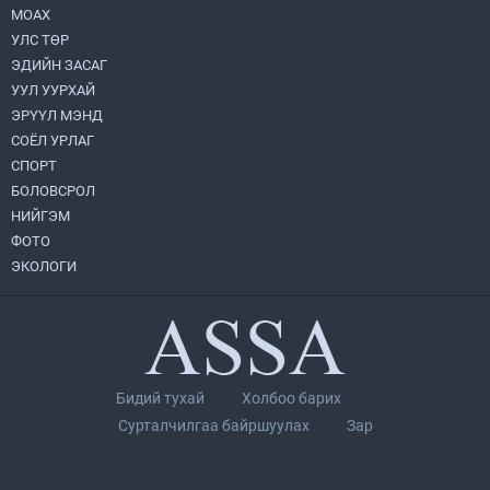
МОАХ
Н.Номтойбаяр: Аймгуудад тулгамдаж
буй асуудлуудыг долоо хоног бүр
УЛС ТӨР
Засгийн газрын хуралдаанд
ЭДИЙН ЗАСАГ
танилцуулж, шийдвэрлүүлнэ
2026.08.06
УУЛ УУРХАЙ
ЭРҮҮЛ МЭНД
Монгол Улс “COP17”-д “Тал хээрийн
төлөвлөгөө”-гөө танилцуулна
СОЁЛ УРЛАГ
2026.08.05
СПОРТ
БОЛОВСРОЛ
НИЙГЭМ
Нийслэлийн Засаг дарга бөгөөд
Улаанбаатар хотын Захирагч
ФОТО
Б.Пүрэвдагва ХУД-ийн 12,13, 14-р
ЭКОЛОГИ
хорооны үер, усны эрсдэлтэй цэгүүдэд
2026.08.04
ажиллалаа
“Хотын дарга сонсож байна” 150150
тусгай дугаарыг наймдугаар сарын 14-
нөөс ажиллуулж эхэлнэ
2026.08.06
Бидий тухай
Холбоо барих
УИХ-ын дарга С.Бямбацогт төрийг
Сурталчилгаа байршуулах
Зар
төлөөлөн Сутай хайрхны тэнгэрийг тахих
төрийн тахилгад оролцлоо
2026.08.06