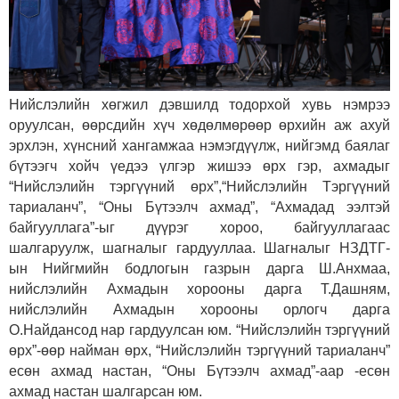
Нийслэлийн хөгжил дэвшилд тодорхой хувь нэмрээ
оруулсан, өөрсдийн хүч хөдөлмөрөөр өрхийн аж ахуй
эрхлэн, хүнсний хангамжаа нэмэгдүүлж, нийгэмд баялаг
бүтээгч хойч үедээ үлгэр жишээ өрх гэр, ахмадыг
“Нийслэлийн тэргүүний өрх”,“Нийслэлийн Тэргүүний
тариаланч”, “Оны Бүтээлч ахмад”, “Ахмадад ээлтэй
байгууллага”-ыг дүүрэг хороо, байгууллагаас
шалгаруулж, шагналыг гардууллаа. Шагналыг НЗДТГ-
ын Нийгмийн бодлогын газрын дарга Ш.Анхмаа,
нийслэлийн Ахмадын хорооны дарга Т.Дашням,
нийслэлийн Ахмадын хорооны орлогч дарга
О.Найдансод нар гардуулсан юм. “Нийслэлийн тэргүүний
өрх”-өөр найман өрх, “Нийслэлийн тэргүүний тариаланч”
есөн ахмад настан, “Оны Бүтээлч ахмад”-аар -есөн
ахмад настан шалгарсан юм.