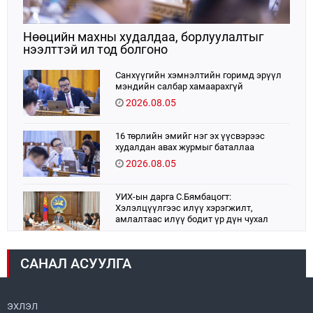
Нөөцийн махны худалдаа, борлуулалтыг
нээлттэй ил тод болгоно
Санхүүгийн хэмнэлтийн горимд эрүүл
мэндийн салбар хамаарахгүй
2026.08.05
16 төрлийн эмийг нэг эх үүсвэрээс
худалдан авах журмыг баталлаа
2026.08.05
УИХ-ын дарга С.Бямбацогт:
Хэлэлцүүлгээс илүү хэрэгжилт,
амлалтаас илүү бодит үр дүн чухал
2026.08.04
САНАЛ АСУУЛГА
Монголбанк 7 дугаар сард 1,439.2 кг үнэт
металл худалдан авлаа
2026.08.05
ЭХЛЭЛ