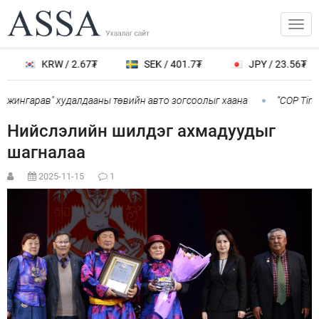
KRW / 2.67₮
SEK / 401.7₮
JPY / 23.56₮
нжингарав" худалдааны төвийн авто зогсоолыг хаана
“COP Time”
Нийслэлийн шилдэг ахмадуудыг
шагналаа
2025-11-15
1