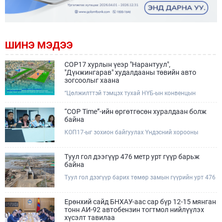
ШИНЭ МЭДЭЭ
COP17 хурлын үеэр "Нарантуул",
"Дүнжингарав" худалдааны төвийн авто
зогсоолыг хаана
“Цөлжилттэй тэмцэх тухай НҮБ-ын конвенцын
Талуудын 17 дугаар Бага хурал (COP17)” наймдугаар
сарын 17-28-ны өдрүүдэд Улаанбаатар хотод зохион
“COP Time”-ийн өргөтгөсөн хуралдаан болж
байгуулагдана.Хурлын үеэр Нарантуул, Дүнжингарав
байна
худалдааны төвүүдийн авто зогсоолыг түр хааж,
КОП17-ыг зохион байгуулах Үндэсний хорооны
тухайн чиглэлд нийтийн тээврийн хүртээмжийг
Ажлын албанаас хурлын бэлтгэл ажлын явц, уялдаа
нэмэгдүүлнэ.
холбоог хангах хүрээнд Бямба гараг бүр “COP Time”
дотоод хуралдааныг тогтмол зохион байгуулж ирсэн
Туул гол дээгүүр 476 метр урт гүүр барьж
билээ.Өнөөдөр “COP Time”-ийн сүүлийн хуралдааныг
байна
өргөтгөсөн хэлбэрээр зохион байгуулж байгаа
Туул гол дээгүүр барих төмөр замын гүүрийн урт 476
бөгөөд үүнд Үндэсний хорооны дэргэдэх дэд
метр бөгөөд барилгын ажил ид өрнөж байна.Энэ
хороодын гишүүд оролцож байна.
хэсэгт баригдах бетонон гүүр нь төмөр замын
хөдөлгөөнийг найдвартай, тасралтгүй нэвтрүүлэх
Ерөнхий сайд БНХАУ-аас сар бүр 12-15 мянган
чухал байгууламж бөгөөд уг ажлыг "Очирням" ХХК,
тонн АИ-92 автобензин тогтмол нийлүүлэх
"Тэргүүн саруул зам" ХХК, "Хотгорзам" ХХК зэрэг
хүсэлт тавилаа