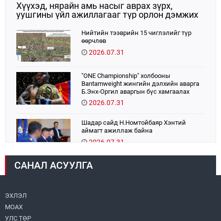
Хүүхэд, нярайн амь насыг аврах зүрх,
уушгины үйл ажиллагааг түр орлон дэмжих
ЭКМО технологийг ЭХЭМҮТ-д нэвтрүүлнэ
Нийтийн тээврийн 15 чиглэлийг түр
өөрчлөв
2026.07.31
"ONE Championship" холбооны
Bantamweight жингийн дэлхийн аварга
Б.Энх-Оргил аваргын бүс хамгаалах
тулаанаа өнөөдөр хийнэ.
2026.07.31
Шадар сайд Н.Номтойбаяр Хэнтий
аймагт ажиллаж байна
2026.07.31
САНАЛ АСУУЛГА
Авто зам шинээр барина
2026.07.31
ЭХЛЭЛ
МОАХ
Хөвсгөл нуурын их цэвэрлэгээний аяны
хүрээнд 301 тонн хог хаягдлыг
УЛС ТӨР