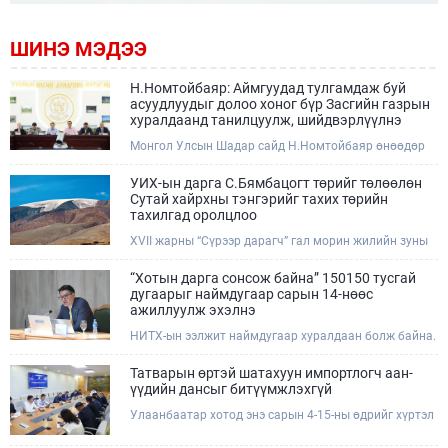
ШИНЭ МЭДЭЭ
Н.Номтойбаяр: Аймгуудад тулгамдаж буй
асуудлуудыг долоо хоног бүр Засгийн газрын
хуралдаанд танилцуулж, шийдвэрлүүлнэ
Монгол Улсын Шадар сайд Н.Номтойбаяр өнөөдөр
Өмнөговь, Дундговь аймагт ажиллалаа. Ерөнхий
сайдын 10 дугаар албан даалгавар, Улсын Онцгой
УИХ-ын дарга С.Бямбацогт төрийг төлөөлөн
комиссын даргын 3 дугаар тушаалын хүрээнд
Сутай хайрхны тэнгэрийг тахих төрийн
Өмнөговь аймагт байгаль орчин, уул уурхайн 358
тахилгад оролцлоо
зөрчил илрүүлж, 200 гаруйг нь арилгуулаад байна.
XVII жарны “Сүрээр дарагч” гал морин жилийн зуны
адаг хөхөгчин хонь сарын 23-ны өлзий дэмбэрэлтэй
өдөр /2026.08.06/ Сутай хайрхны тэнгэрийг тайх
“Хотын дарга сонсож байна” 150150 тусгай
төрийн тахилга боллоо.
дугаарыг наймдугаар сарын 14-нөөс
ажиллуулж эхэлнэ
НИТХ-ын ээлжит наймдугаар хуралдаан болж байна.
Өнөөдрийн хуралдаанаар нийслэлийн нутгийн
захиргааны байгууллага, албан тушаалтанд 2025,
Татварын өртэй шатахуун импортлогч аан-
2026 оны эхний хагас жилийн байдлаар иргэдээс
үүдийн дансыг битүүмжлэхгүй
ирсэн өргөдөл, гомдлын шийдвэрлэлтийн тайлан
Улаанбаатар хотод энэ сарын 4-15-ны өдрийг хүртэл
мэдээллийг сонслоо.
тэгш, сондгой дугаарын зохицуулалтаар нэг удаа
50,000 төгрөгт автобензин олгож буй. Эхний үр дүнд,