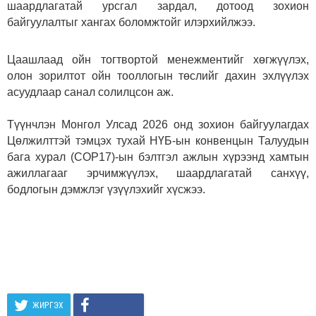
шаардлагатай урсгал зардал, дотоод зохион
байгуулалтыг хангах боломжтойг илэрхийлжээ.
Цаашлаад ойн тогтвортой менежментийг хөгжүүлэх,
олон зорилтот ойн тооллогын төслийг дахин эхлүүлэх
асуудлаар санал солилцсон аж.
Түүнчлэн Монгол Улсад 2026 онд зохион байгуулагдах
Цөлжилттэй тэмцэх тухай НҮБ-ын конвенцын Талуудын
бага хурал (COP17)-ын бэлтгэл ажлын хүрээнд хамтын
ажиллагааг эрчимжүүлэх, шаардлагатай санхүү,
бодлогын дэмжлэг үзүүлэхийг хүсжээ.
ЖИРГЭХ