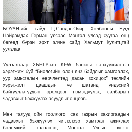
БОУАӨ-ийн сайд Ц.Сандаг-Очир Холбооны Бүгд
Найрамдах Герман улсаас Монгол улсад суугаа онц
бөгөөд бүрэн эрхт элчин сайд Хэльмут Кулитцтай
уулзлаа.
Уулзалтаар ХБНГУ-ын KFW банкны санхүүжилтээр
хэрэгжиж буй “Биологийн олон янз байдлыг хамгаалах,
уур амьсгалын өөрчлөлтөд дасан зохицох” төслийн
хэрэгжилт, цаашдын үе шатанд үндэсний
байгууллагуудын оролцоог нэмэгдүүлэх, салбарын
чадавхыг бэхжүүлэх асуудлыг онцлов.
Мөн талууд ойн тооллого, сав газрын захиргаадын
чадавхыг бэхжүүлэх чиглэлээр хамтран ажиллах
боломжийг хэлэлцэж, Монгол Улсын зүгээс