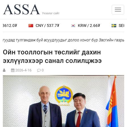
3612.0₮
CNY / 537.7₮
KRW / 2.66₮
SEK / 
гуудад тулгамдаж буй асуудлуудыг долоо хоног бүр Засгийн газрын
Ойн тооллогын төслийг дахин
эхлүүлэхээр санал солилцжээ
2026-4-16
0