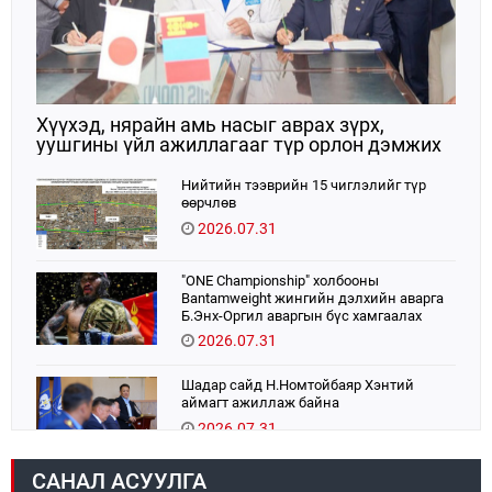
Хүүхэд, нярайн амь насыг аврах зүрх,
уушгины үйл ажиллагааг түр орлон дэмжих
ЭКМО технологийг ЭХЭМҮТ-д нэвтрүүлнэ
Нийтийн тээврийн 15 чиглэлийг түр
өөрчлөв
2026.07.31
"ONE Championship" холбооны
Bantamweight жингийн дэлхийн аварга
Б.Энх-Оргил аваргын бүс хамгаалах
тулаанаа өнөөдөр хийнэ.
2026.07.31
Шадар сайд Н.Номтойбаяр Хэнтий
аймагт ажиллаж байна
2026.07.31
САНАЛ АСУУЛГА
Авто зам шинээр барина