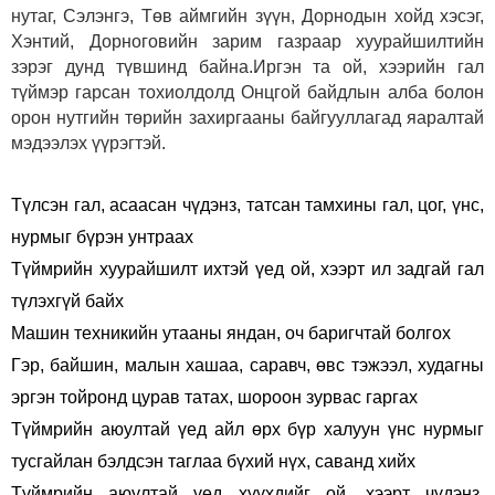
нутаг, Сэлэнгэ, Төв аймгийн зүүн, Дорнодын хойд хэсэг,
Хэнтий, Дорноговийн зарим газраар хуурайшилтийн
зэрэг дунд түвшинд байна.
Иргэн та ой, хээрийн гал
түймэр гарсан тохиолдолд Онцгой байдлын алба болон
орон нутгийн төрийн захиргааны байгууллагад яаралтай
мэдээлэх үүрэгтэй.
Түлсэн гал, асаасан чүдэнз, татсан тамхины гал, цог, үнс,
нурмыг бүрэн унтраах
Түймрийн хуурайшилт ихтэй үед ой, хээрт ил задгай гал
түлэхгүй байх
Машин техникийн утааны яндан, оч баригчтай болгох
Гэр, байшин, малын хашаа, саравч, өвс тэжээл, худагны
эргэн тойронд цурав татах, шороон зурвас гаргах
Түймрийн аюултай үед айл өрх бүр халуун үнс нурмыг
тусгайлан бэлдсэн таглаа бүхий нүх, саванд хийх
Түймрийн аюултай үед хүүхдийг ой, хээрт чүдэнз,