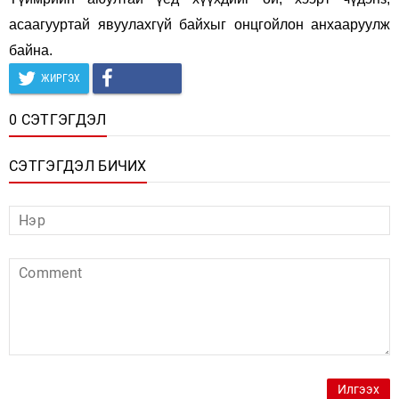
асаагууртай явуулахгүй байхыг онцгойлон анхааруулж
байна.
ЖИРГЭХ
0 СЭТГЭГДЭЛ
СЭТГЭГДЭЛ БИЧИХ
Илгээх