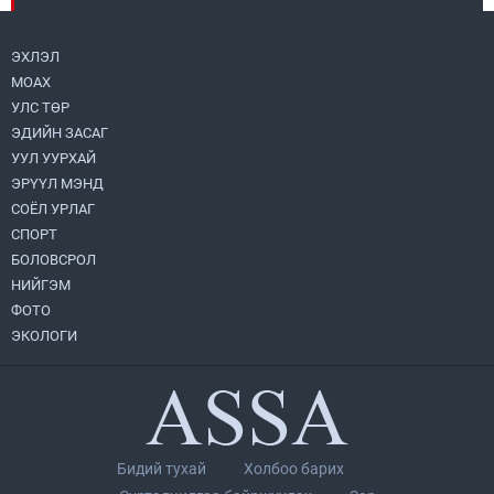
2026.07.31
ЭХЛЭЛ
МОАХ
Хөвсгөл нуурын их цэвэрлэгээний аяны
хүрээнд 301 тонн хог хаягдлыг
УЛС ТӨР
төвлөрүүлжээ
ЭДИЙН ЗАСАГ
2026.07.31
УУЛ УУРХАЙ
ЭРҮҮЛ МЭНД
ЦАНХИЙН ЗҮҮН УУРХАЙН ГЭРЭЭТ
КОМПАНИУДАД ХӨНДЛӨНГИЙН АУДИТ
СОЁЛ УРЛАГ
ХИЙВ
СПОРТ
2026.07.31
БОЛОВСРОЛ
НИЙГЭМ
Бүсчилсэн хөгжил, гамшгийн эрсдэлийг
ФОТО
бууруулах чиглэлээр НҮБ-тай хамтын
ажиллагаагаа өргөжүүлэхээр санал
ЭКОЛОГИ
солилцлоо
2026.07.31
Ирэх 10 хоногийн цаг агаарын
урьдчилсан төлөв
2026.07.31
Бидий тухай
Холбоо барих