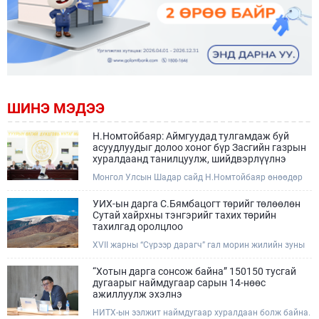
ШИНЭ МЭДЭЭ
Н.Номтойбаяр: Аймгуудад тулгамдаж буй
асуудлуудыг долоо хоног бүр Засгийн газрын
хуралдаанд танилцуулж, шийдвэрлүүлнэ
Монгол Улсын Шадар сайд Н.Номтойбаяр өнөөдөр
Өмнөговь, Дундговь аймагт ажиллалаа. Ерөнхий
сайдын 10 дугаар албан даалгавар, Улсын Онцгой
УИХ-ын дарга С.Бямбацогт төрийг төлөөлөн
комиссын даргын 3 дугаар тушаалын хүрээнд
Сутай хайрхны тэнгэрийг тахих төрийн
Өмнөговь аймагт байгаль орчин, уул уурхайн 358
тахилгад оролцлоо
зөрчил илрүүлж, 200 гаруйг нь арилгуулаад байна.
XVII жарны “Сүрээр дарагч” гал морин жилийн зуны
адаг хөхөгчин хонь сарын 23-ны өлзий дэмбэрэлтэй
өдөр /2026.08.06/ Сутай хайрхны тэнгэрийг тайх
“Хотын дарга сонсож байна” 150150 тусгай
төрийн тахилга боллоо.
дугаарыг наймдугаар сарын 14-нөөс
ажиллуулж эхэлнэ
НИТХ-ын ээлжит наймдугаар хуралдаан болж байна.