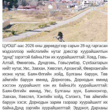
ЦУОШГ-аас 2026 оны дөрөвдүгээр сарын 28-нд гаргасан
мэдээллээр нийслэлийн нутаг дэвсгэр хуурайшилтын
“дунд” зэрэгтэй байна.
Нэн их хуурайшилттай: Ховд, Говь-
Алтай, Өмнөговь, Дундговь, Говьсүмбэр, Сүхбаатарын
нийт нутаг, Увс, Завхан, Хөвсгөл, Архангай, Өвөрхангайн
ихэнх нутаг, Баян-Өлгийн хойд, Булганы баруун, Төв
аймгийн баруун өмнөд, Дорноговь, Дорнодын өмнөд
хэсгээн хуурайшилт нэн их байна.
Их хуурайшилттай:
Баян-Өлгийн өмнөд, Увс, Булганы зүүн, Баянхонгор,
Завхан, Хөвсгөл, Хэнтийн хойд, Сэлэнгэ, Төв аймгийн
баруун хэсэг, Дорнодын зарим газраар хуурайшилт их
байна.
Дунд зэргийн хуурайшилттай: Эрдэнэт, Дарханы