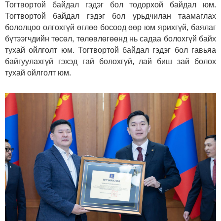
Тогтвортой байдал гэдэг бол тодорхой байдал юм.
Тогтвортой байдал гэдэг бол урьдчилан таамаглах
бололцоо олгохгүй өглөө босоод өөр юм ярихгүй, баялаг
бүтээгчдийн төсөл, төлөвлөгөөнд нь садаа болохгүй байх
тухай ойлголт юм. Тогтвортой байдал гэдэг бол гавьяа
байгуулахгүй гэхэд гай болохгүй, лай биш зай болох
тухай ойлголт юм.