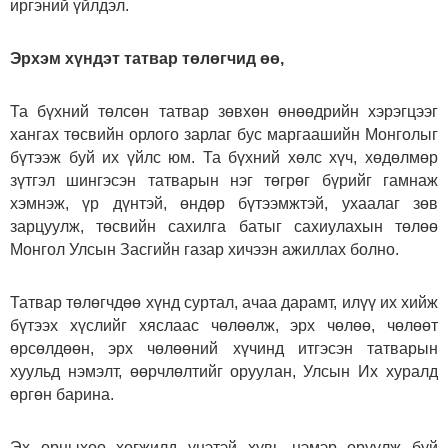
иргэний үйлдэл.
Эрхэм хүндэт татвар төлөгчид өө,
Та бүхний төлсөн татвар зөвхөн өнөөдрийн хэрэгцээг
хангах төсвийн орлого зарлаг бус маргаашийн Монголыг
бүтээж буй их үйлс юм. Та бүхний хөлс хүч, хөдөлмөр
зүтгэл шингэсэн татварын нэг төгрөг бүрийг гамнаж
хэмнэж, үр дүнтэй, өндөр бүтээмжтэй, ухаалаг зөв
зарцуулж, төсвийн сахилга батыг сахиулахын төлөө
Монгол Улсын Засгийн газар хичээн ажиллах болно.
Татвар төлөгчдөө хүнд суртал, ачаа дарамт, илүү их хийж
бүтээх хүслийг хяслаас чөлөөлж, эрх чөлөө, чөлөөт
өрсөлдөөн, эрх чөлөөний хүчинд итгэсэн татварын
хуульд нэмэлт, өөрчлөлтийг оруулан, Улсын Их хуралд
өргөн барина.
Эх орныхоо хөгжилд үнэтэй хувь нэмэр оруулж буй