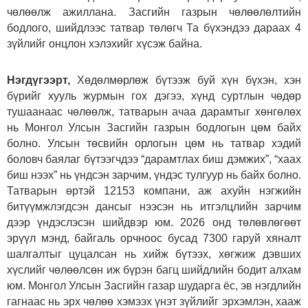
чөлөөлж ажиллана. Засгийн газрын чөлөөлөлтийн
бодлого, шийдлээс татвар төлөгч Та бүхэндээ дараах 4
зүйлийг онцлон хэлэхийг хүсэж байна.
Нэгдүгээрт,
Хөдөлмөрлөж бүтээж буй хүн бүхэн, хэн
бүрийг хууль журмын гох дэгээ, хүнд суртлын чөдөр
тушаанаас чөлөөлж, татварын ачаа дарамтыг хөнгөлөх
нь Монгол Улсын Засгийн газрын бодлогын цөм байх
болно. Улсын төсвийн орлогын цөм нь татвар хэдий
боловч баялаг бүтээгчдээ “дарамтлах биш дэмжих”, “хаах
биш нээх” нь үндсэн зарчим, үндэс тулгуур нь байх болно.
Татварын өртэй 12153 компани, аж ахуйн нэгжийн
битүүмжлэгдсэн дансыг нээсэн нь итгэлцлийн зарчим
дээр үндэслэсэн шийдвэр юм. 2026 онд төлөвлөгөөт
эрүүл мэнд, байгаль орчноос бусад 7300 гаруй хяналт
шалгалтыг цуцалсан нь хийж бүтээх, хөгжиж дэвших
хүслийг чөлөөлсөн иж бүрэн багц шийдлийн бодит алхам
юм. Монгол Улсын Засгийн газар шударга ёс, эв нэгдлийн
гагнаас нь эрх чөлөө хэмээх үнэт зүйлийг эрхэмлэн, хааж