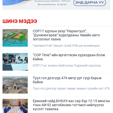
ШИНЭ МЭДЭЭ
COP17 хурлын үеэр "Нарантуул",
"Дүнжингарав" худалдааны төвийн авто
зогсоолыг хаана
“Цөлжилттэй тэмцэх тухай НҮБ-ын конвенцын
Талуудын 17 дугаар Бага хурал (COP17)” наймдугаар
сарын 17-28-ны өдрүүдэд Улаанбаатар хотод зохион
“COP Time”-ийн өргөтгөсөн хуралдаан болж
байгуулагдана.Хурлын үеэр Нарантуул, Дүнжингарав
байна
худалдааны төвүүдийн авто зогсоолыг түр хааж,
КОП17-ыг зохион байгуулах Үндэсний хорооны
тухайн чиглэлд нийтийн тээврийн хүртээмжийг
Ажлын албанаас хурлын бэлтгэл ажлын явц, уялдаа
нэмэгдүүлнэ.
холбоог хангах хүрээнд Бямба гараг бүр “COP Time”
дотоод хуралдааныг тогтмол зохион байгуулж ирсэн
Туул гол дээгүүр 476 метр урт гүүр барьж
билээ.Өнөөдөр “COP Time”-ийн сүүлийн хуралдааныг
байна
өргөтгөсөн хэлбэрээр зохион байгуулж байгаа
Туул гол дээгүүр барих төмөр замын гүүрийн урт 476
бөгөөд үүнд Үндэсний хорооны дэргэдэх дэд
метр бөгөөд барилгын ажил ид өрнөж байна.Энэ
хороодын гишүүд оролцож байна.
хэсэгт баригдах бетонон гүүр нь төмөр замын
хөдөлгөөнийг найдвартай, тасралтгүй нэвтрүүлэх
Ерөнхий сайд БНХАУ-аас сар бүр 12-15 мянган
чухал байгууламж бөгөөд уг ажлыг "Очирням" ХХК,
тонн АИ-92 автобензин тогтмол нийлүүлэх
"Тэргүүн саруул зам" ХХК, "Хотгорзам" ХХК зэрэг
хүсэлт тавилаа
таван компани гүйцэтгэж байна.