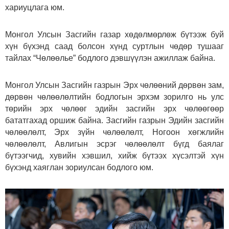
хариуцлага юм.
Монгол Улсын Засгийн газар хөдөлмөрлөж бүтээж буй
хүн бүхэнд саад болсон хүнд суртлын чөдөр тушааг
тайлах “Чөлөөлье” бодлого дэвшүүлэн ажиллаж байна.
Монгол Улсын Засгийн газрын Эрх чөлөөний дөрвөн зам,
дөрвөн чөлөөлөлтийн бодлогын эрхэм зорилго нь улс
төрийн эрх чөлөөг эдийн засгийн эрх чөлөөгөөр
бататгахад оршиж байна. Засгийн газрын Эдийн засгийн
чөлөөлөлт, Эрх зүйн чөлөөлөлт, Ногоон хөгжлийн
чөлөөлөлт, Авлигын эсрэг чөлөөлөлт бүгд баялаг
бүтээгчид, хувийн хэвшил, хийж бүтээх хүсэлтэй хүн
бүхэнд хаяглан зориулсан бодлого юм.