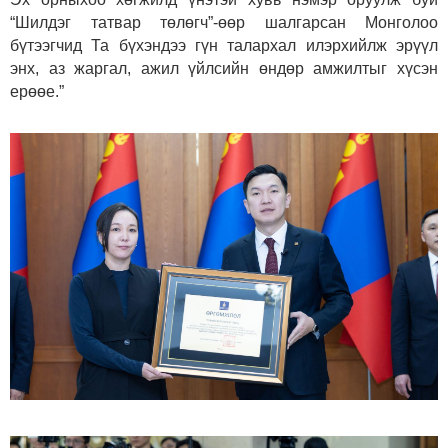
“Шилдэг татвар төлөгч”-өөр шалгарсан Монголоо
бүтээгчид Та бүхэндээ гүн талархал илэрхийлж эрүүл
энх, аз жаргал, ажил үйлсийн өндөр амжилтыг хүсэн
ерөөе.”