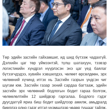
Төр эдийн засгийн гайхамшиг, ид шид бүтээж чадахгүй.
Дэлхийн цаг төр үймээнтэй, түлш шатахуун, тээвэр
логистикийн хүндрэл нүүрлэсэн энэ цаг үед баялаг
бүтээгчдэдээ, хувийн хэвшилдээ, чөлөөт өрсөлдөөн, эрх
чөлөөний хүчинд итгэх нь Засгийн газрын үндсэн чиг
шугам юм. Засгийн газар эхний сардаа багтааж, эдийн
засгийн эрх чөлөөний бодлогын бодит гараа болгож,
чөлөөлөлтийн 12 шийдвэр гаргалаа. Бодлого гэдэг
дуусдаггүй яриа биш бодит шийдлээр амилж, амьдралд
биеллээ олно гэдэг итгэл үнэмшлээр чөдөр тушааг тайлж,