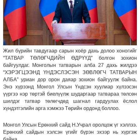
Жил бүрийн тавдугаар сарын хоёр дахь долоо хоногийг
“ТАТВАР ТӨЛӨГЧДИЙН ӨДРҮҮД” болгон зохион
байгуулдаг. Монголын татварын алба 27 дахь жилдээ
“ХЭРЭГЦЭЭНД ҮНДЭСЛЭСЭН ЗӨВЛӨГЧ ТАТВАРЫН
АЛБА” уриан дор орон даяар зохион байгуулж байна.
Энэ хүрээнд Монгол Улсын Үндсэн хуулиар хүлээсэн
үүргээ нэр төртэй биелүүлж шударгаар татвараа төлсөн
шилдэг татвар төлөгчдөд шагнал гардуулах ёслол
хүндэтгэлийн арга хэмжээ Төрийн ордонд боллоо.
Монгол Улсын Ерөнхий сайд Н.Учрал оролцож үг хэллээ.
Ерөнхий сайдын хэлсэн үгийг бүрэн эхээр нь хүргэж
байна.