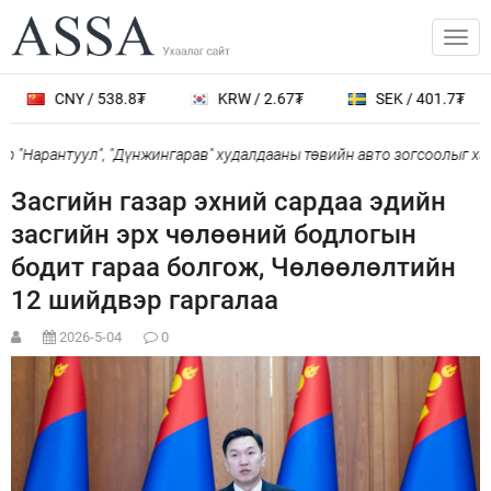
CNY / 538.8₮
KRW / 2.67₮
SEK / 401.7₮
Нарантуул", "Дүнжингарав" худалдааны төвийн авто зогсоолыг хаана
Засгийн газар эхний сардаа эдийн
засгийн эрх чөлөөний бодлогын
бодит гараа болгож, Чөлөөлөлтийн
12 шийдвэр гаргалаа
2026-5-04
0