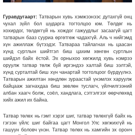
Гуравдугаарт:
Татварын хувь хэмжээнээс дутахгүй онц
чухал зүйл бол шударга тогтолцоо юм. Төлдөг нь
хохирдог, төлдөггүй нь хождог гажуудлыг засаагүй цагт
татварын бааз сууриа өргөтгөж чадахгүй. Аль ч нийгэмд
хүн ажиллаж бүтээдэг. Татвараа тайлагнах нь цаасан
хүнд суртлын шийтгэл биш цахим хөнгөн суртлын
шийдэл байх ёстой. Эх орныхоо хөгжилд хувь нэмрээ
оруулж татвар төлж буй иргэндээ халтай биш ээлтэй,
хүнд сурталтай биш хүн чанартай тогтолцоог бүрдүүлнэ.
Татварын ажилтан хөндлөн зураастай үнэмлэх харуулж
байцааж загнахдаа биш зөвлөн туслагч, үйлчилгээний
албан хаагч болж, соёл, хандлага, сэтгэлгээг өөрчлөхөд
хийх ажил их байна.
Татвар төлөх нь гэмт хэрэг шиг, татвар төлөхгүй байх нь
гэгээн үйлс шиг байгаа цагт Монгол Улс хөгжихгүй нь
гашуун боловч үнэн. Татвар төлөх нь хамгийн эх оронч