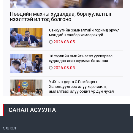
Нөөцийн махны худалдаа, борлуулалтыг
нээлттэй ил тод болгоно
Санхүүгийн хэмнэлтийн горимд эрүүл
мэндийн салбар хамаарахгүй
2026.08.05
16 төрлийн эмийг нэг эх үүсвэрээс
худалдан авах журмыг баталлаа
2026.08.05
УИХ-ын дарга С.Бямбацогт:
Хэлэлцүүлгээс илүү хэрэгжилт,
амлалтаас илүү бодит үр дүн чухал
2026.08.04
САНАЛ АСУУЛГА
Монголбанк 7 дугаар сард 1,439.2 кг үнэт
металл худалдан авлаа
2026.08.05
ЭХЛЭЛ