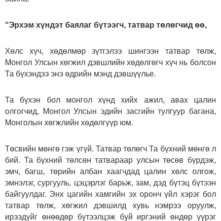
“Эрхэм хүндэт баялаг бүтээгч, татвар төлөгчид өө,
Хөлс хүч, хөдөлмөр зүтгэлээ шингээн татвар төлж,
Монгол Улсын хөгжил дэвшлийн хөдөлгөгч хүч нь болсон
Та бүхэндээ энэ өдрийн мэнд дэвшүүлье.
Та бүхэн бол монгол хүнд хийх ажил, авах цалин
олгогчид, Монгол Улсын эдийн засгийн тулгуур багана,
Монголын хөгжлийн хөдөлгүүр юм.
Төсвийн мөнгө гэж үгүй. Татвар төлөгч Та бүхний мөнгө л
бий. Та бүхний төлсөн татвараар улсын төсөв бүрдэж,
эмч, багш, төрийн албан хаагчдад цалин хөлс олгож,
эмнэлэг, сургууль, цэцэрлэг барьж, зам, дэд бүтэц бүтээн
байгуулдаг. Энх цагийн хамгийн эх оронч үйл хэрэг бол
татвар төлж, хөгжил дэвшилд хувь нэмрээ оруулж,
ирээдүйг өнөөдөр бүтээлцэж буй иргэний өндөр үүрэг