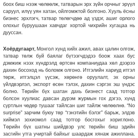
боох биш нээж чөлөөлж, татварын эрх зүйн орчныг эрүүл
саруул, илүү уян хатан, ойлгомжтой болгоно. Хууль ёсны
бизнес эрхлэгч, татвар төлөгчдөө ад үздэг, ашиг орлого
олохыг буруушаан хавчдаг хортой чихрийн хугацаа нь
дууссан.
Хоёрдугаарт,
Монгол хүнд хийх ажил, авах цалин олгож,
татвар төлж буй баялаг бүтээгчдэдээ боож хаах бус
дэмжиж нээх хүндрэлд өртсөн компаниудаа хөл дээрээ
дахин босоход нь боломж олгоно. Итгэлийн хариуд итгэл
төрж, итгэлцэл үүсэж, хөрөнгө оруулалт, эх орны
үйлдвэрлэл, экспорт өсөн тэлэх, дахин сэргэх эш үндэс
болно. Төрийн бүх шатан дахь бизнест саад тотгор
болсон хуулиас давсан дүрэм журмын гох дэгээ, хүнд
суртлын чөдөр тушааг тайлсан шиг тайлж чөлөөлнө. “No
surprise” зарчим буюу төр “гэнэтийн бэлэг” барьж, элдэв
хиймэл зохиомол саад тотгор босгохыг хориглоно.
Төрийн бүх шатны шийдвэр улс төрийн биш эдийн
засгийн утга учиртай байхыг шаардаж хянаж ажиллана.