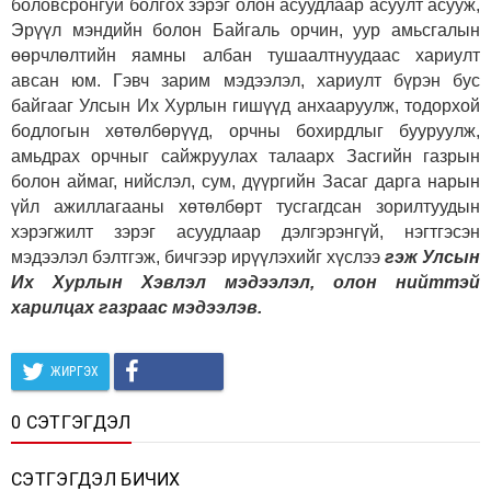
боловсронгуй болгох зэрэг олон асуудлаар асуулт асууж,
Эрүүл мэндийн болон Байгаль орчин, уур амьсгалын
өөрчлөлтийн яамны албан тушаалтнуудаас хариулт
авсан юм. Гэвч зарим мэдээлэл, хариулт бүрэн бус
байгааг Улсын Их Хурлын гишүүд анхааруулж, тодорхой
бодлогын хөтөлбөрүүд, орчны бохирдлыг бууруулж,
амьдрах орчныг сайжруулах талаарх Засгийн газрын
болон аймаг, нийслэл, сум, дүүргийн Засаг дарга нарын
үйл ажиллагааны хөтөлбөрт тусгагдсан зорилтуудын
хэрэгжилт зэрэг асуудлаар дэлгэрэнгүй, нэгтгэсэн
мэдээлэл бэлтгэж, бичгээр ирүүлэхийг хүслээ
гэж Улсын
Их Хурлын Хэвлэл мэдээлэл, олон нийттэй
харилцах газраас мэдээлэв.
ЖИРГЭХ
0 СЭТГЭГДЭЛ
СЭТГЭГДЭЛ БИЧИХ