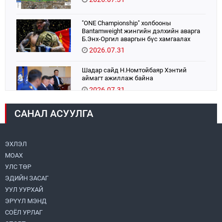
"ONE Championship" холбооны
Bantamweight жингийн дэлхийн аварга
Б.Энх-Оргил аваргын бүс хамгаалах
тулаанаа өнөөдөр хийнэ.
2026.07.31
Шадар сайд Н.Номтойбаяр Хэнтий
аймагт ажиллаж байна
2026.07.31
САНАЛ АСУУЛГА
Авто зам шинээр барина
2026.07.31
ЭХЛЭЛ
МОАХ
Бага орлоготой иргэдийн орлогод татвар
ногдуулахгүй байх эрх зүйн орчныг
УЛС ТӨР
бүрдүүллээ
ЭДИЙН ЗАСАГ
2026.07.30
УУЛ УУРХАЙ
ЭРҮҮЛ МЭНД
Их, дээд сургууль, коллежийн хичээл
есдүгээр сарын 1-нээс цахимаар эхэлнэ
СОЁЛ УРЛАГ