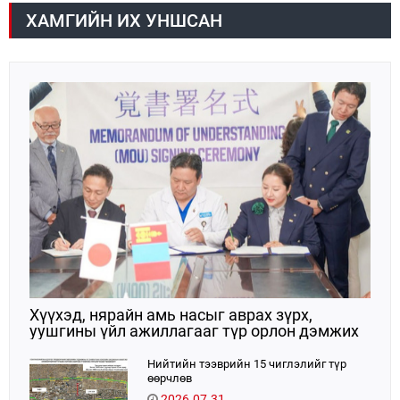
ХАМГИЙН ИХ УНШСАН
Хүүхэд, нярайн амь насыг аврах зүрх,
уушгины үйл ажиллагааг түр орлон дэмжих
ЭКМО технологийг ЭХЭМҮТ-д нэвтрүүлнэ
Нийтийн тээврийн 15 чиглэлийг түр
өөрчлөв
2026.07.31