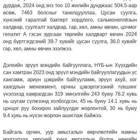
дурдаж, 2024 онд энэ тоо 10 жилийн дунджаас 504.5-аар
өсөж, 7463 болсныг танилцууллаа. Цусан суулга,
хүнсний гаралтай бактерт хордлого, сальмонеллёзын
халдвар, суулгалт халдвар, гар, хөл, амны өвчин, цочмог
гепатит А гэсэн зургаан төрлийн халдварт өвчин 2024
онд бүртгэгдсэний 39.7 хувийг цусан суулга, 36.0 хувийг
гар, хөл, амны өвчин эзэлжээ.
Дэлхийн эрүүл мэндийн байгууллага, НҮБ-ын Хүүхдийн
сан хамтран 2023 онд эрүүл мэндийн байгууллагуудын ус
хангамж, ариун цэврийн байгууламж, эрүүл ахуй, хог
хаягдлын менежмент, орчны цэвэрлэгээний түвшинг
үнэлэхэд хамрагдсан 319 эмнэлгийн 243 буюу 76.2 хувь
нь шугам сүлжээнд холбогдсон, 45 нь буюу 14.1 хувь нь
цонцог руу бохироо зайлуулдаг жорлонтой, 30 нь буюу
9.4 хувь нь нүхэн жорлон ашиглаж байжээ.
Байгаль орчин, уур амьсгалын өөрчлөлтийн яамны
мэдээлэлд хөрсний хүнд металлын болон нянгийн