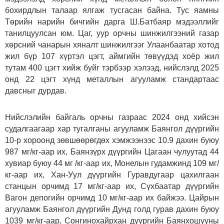
бохирдлын талаар ялгаж тусгасан байна. Тус яамны
Төрийн нарийн бичгийн дарга Ш.Батбаяр мэдээллийг
танилцуулсан юм. Цаг, уур орчны шинжилгээний газар
хөрсний чанарын хяналт шинжилгээг Улаанбаатар хотод
жил бүр 107 хүртэл цэгт, аймгийн төвүүдэд хоёр жил
тутам 400 цэгт хийж буйг тэрбээр хэлээд, нийслэлд 2025
онд 22 цэгт хүнд металлын агууламж стандартаас
давсныг дурдав.
Нийслэлийн байгаль орчны газраас 2024 онд хийсэн
судалгаагаар хар тугалганы агууламж Баянгол дүүргийн
10-р хороонд зөвшөөрөгдөх хэмжээнээс 10.9 дахин буюу
987 мг/кг-аар их, Баянзүрх дүүргийн Цагаан чулуутад 44
хувиар буюу 44 мг /кг-аар их, Монелын гудамжинд 109 мг/
кг-аар их, Хан-Уул дүүргийн Гуравдугаар цахилгаан
станцын орчимд 17 мг/кг-аар их, Сүхбаатар дүүргийн
Вагон депогийн орчимд 10 мг/кг-аар их байжээ. Цайрын
агууламж Баянгол дүүргийн Дунд голд гурав дахин буюу
1039 мг/кг-аар, Сонгинохайрхан дүүргийн Баянхошууны