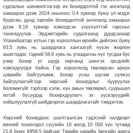
судлалын шинжилгээгээр их бохирдолтой гэх ангилалд
хамаарах дээж 2024 оныхоос 0.4 хувиар буюу үл мэдэг
буурсан, дунд зэргийн бохирдолтой ангилалд хамаарах
дээж 8.18 хувиар нэмэгдсэн үзүүлэлттэй гарсныг
танилцуулав. Эрдэмтэдийн судалгаанд дурдсанаар
Улаанбаатар хотын гэр хорооллын өрхийн дийлэнх буюу
93.5 хувь нь шаардлага хангаагүй нүхэн жорлон
ашигладаг, тэдний 58.6 хувь нь угаадасны нүх тусдаа бус
учир бохир ус шууд хөрсөнд шингэх эрсдлийг
нэмэгдүүлдэг байна. Гэр хороололд төвлөрсөн ариун
цэврийн байгууламж, бохир усны шугам сүлжээ
байгуулахгүйгээр хөрсний бохирдлыг бууруулах
боломжгүйг тэрбээр хэлж, хүн амын төвлөрөл, суурьшил
ихтэй бүсүүдэд бохирхдуулагч эх үүсвэрүүдийг
хойшлуулалгүй шийдвэрлэх шаардлагатайг тэмдэглэв.
Хөрсний бохирдоос шалтгаалсан гэдэсний халдварт
өвчний тохиолдол сүүлийн 10 жилд 10 000 хүн тутамд
21.8 буюу 6958.5 байгааг Төрийн нарийн бичгийн дарга