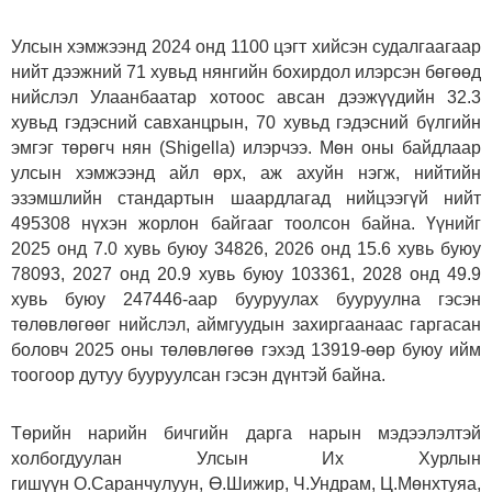
Улсын хэмжээнд 2024 онд 1100 цэгт хийсэн судалгаагаар
нийт дээжний 71 хувьд нянгийн бохирдол илэрсэн бөгөөд
нийслэл Улаанбаатар хотоос авсан дээжүүдийн 32.3
хувьд гэдэсний савханцрын, 70 хувьд гэдэсний бүлгийн
эмгэг төрөгч нян (Shigella) илэрчээ. Мөн оны байдлаар
улсын хэмжээнд айл өрх, аж ахуйн нэгж, нийтийн
эзэмшлийн стандартын шаардлагад нийцээгүй нийт
495308 нүхэн жорлон байгааг тоолсон байна. Үүнийг
2025 онд 7.0 хувь буюу 34826, 2026 онд 15.6 хувь буюу
78093, 2027 онд 20.9 хувь буюу 103361, 2028 онд 49.9
хувь буюу 247446-аар бууруулах бууруулна гэсэн
төлөвлөгөөг нийслэл, аймгуудын захиргаанаас гаргасан
боловч 2025 оны төлөвлөгөө гэхэд 13919-өөр буюу ийм
тоогоор дутуу бууруулсан гэсэн дүнтэй байна.
Төрийн нарийн бичгийн дарга нарын мэдээлэлтэй
холбогдуулан Улсын Их Хурлын
гишүүн О.Саранчулуун, Ө.Шижир, Ч.Ундрам, Ц.Мөнхтуяа,