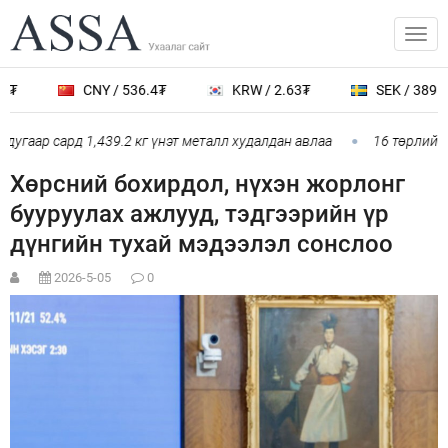
CNY / 536.4₮
KRW / 2.63₮
SEK / 389.0₮
угаар сард 1,439.2 кг үнэт металл худалдан авлаа
16 төрлийн э
Хөрсний бохирдол, нүхэн жорлонг
бууруулах ажлууд, тэдгээрийн үр
дүнгийн тухай мэдээлэл сонслоо
2026-5-05
0