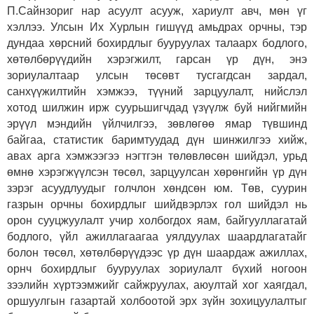
П.Сайнзориг нар асуулт асууж, хариулт авч, мөн үг
хэллээ. Улсын Их Хурлын гишүүд амьдрах орчны, тэр
дундаа хөрсний бохирдлыг бууруулах талаарх бодлого,
хөтөлбөрүүдийн хэрэгжилт, гарсан үр дүн, энэ
зориулалтаар улсын төсөвт тусгагдсан зардал,
санхүүжилтийн хэмжээ, түүний зарцуулалт, нийслэл
хотод шилжин ирж суурьшигчдад үзүүлж буй нийгмийн
эрүүл мэндийн үйлчилгээ, зөвлөгөө ямар түвшинд
байгаа, статистик баримтуудад дүн шинжилгээ хийж,
авах арга хэмжээгээ нэгтгэн төлөвлөсөн шийдэл, урьд
өмнө хэрэгжүүлсэн төсөл, зарцуулсан хөрөнгийн үр дүн
зэрэг асуудлуудыг голчлон хөндсөн юм. Төв, суурин
газрын орчны бохирдлыг шийдвэрлэх гол шийдэл нь
орон сууцжуулалт учир холбогдох яам, байгууллагатай
бодлого, үйл ажиллагаагаа уялдуулах шаардлагатайг
болон төсөл, хөтөлбөрүүдээс үр дүн шаардаж ажиллах,
орнч бохирдлыг бууруулах зориулалт бүхий ногоон
зээлийн хүртээмжийг сайжруулах, аюултай хог хаягдал,
оршуулгын газартай холбоотой эрх зүйн зохицуулалтыг