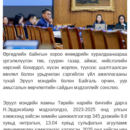
Өргөдлийн байнгын хороо өнөөдрийн хуралдаанаараа
үргэлжлүүлэн төв, суурин газар, аймаг, нийслэлийн
хөрсний бохирдол, нүхэн жорлон, түүнээс шалтгаалсан
өвчлөл болон урьдчилан сэргийлэх үйл ажиллагааны
тухай Эрүүл мэндийн болон Байгаль орчин, уур
амьсгалын өөрчлөлтийн сайдын мэдээллийг сонслоо.
Эруул мэндийн яамны Төрийн нарийн бичгийн дарга
Н.Эрдэнэбаяр мэдээлэлдээ, 2023-2025 онд улсын
хэмжээнд хийсэн химийн шинжилгээгээр 345 дээжийн 9.8
хувьд нитратын, 13.04 хувьд сульфатын агууламж
зөвшөөрөгдөх хэмжээнээс хэтэрсэн, 2025 онд хийсэн нян