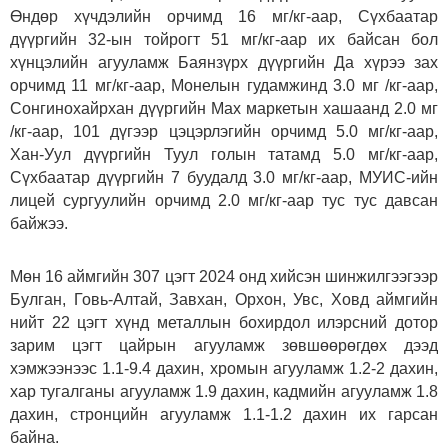
Өндөр хүчдэлийн орчимд 16 мг/кг-аар, Сүхбаатар
дүүргийн 32-ын тойрогт 51 мг/кг-аар их байсан бол
хүнцэлийн агууламж Баянзүрх дүүргийн Да хүрээ зах
орчимд 11 мг/кг-аар, Монелын гудамжинд 3.0 мг /кг-аар,
Сонгинохайрхан дүүргийн Мах маркетын хашаанд 2.0 мг
/кг-аар, 101 дүгээр цэцэрлэгийн орчимд 5.0 мг/кг-аар,
Хан-Уул дүүргийн Туул голын татамд 5.0 мг/кг-аар,
Сүхбаатар дүүргийн 7 буудалд 3.0 мг/кг-аар, МУИС-ийн
лицей сургуулийн орчимд 2.0 мг/кг-аар тус тус давсан
байжээ.
Мөн 16 аймгийн 307 цэгт 2024 онд хийсэн шинжилгээгээр
Булган, Говь-Алтай, Завхан, Орхон, Увс, Ховд аймгийн
нийт 22 цэгт хүнд металлын бохирдол илэрсний дотор
зарим цэгт цайрын агууламж зөвшөөрөгдөх дээд
хэмжээнээс 1.1-9.4 дахин, хромын агууламж 1.2-2 дахин,
хар тугалганы агууламж 1.9 дахин, кадмийн агууламж 1.8
дахин, стронцийн агууламж 1.1-1.2 дахин их гарсан
байна.