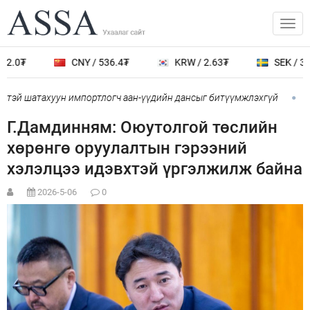
2.0₮
CNY / 536.4₮
KRW / 2.63₮
SEK / 389
тэй шатахуун импортлогч аан-үүдийн дансыг битүүмжлэхгүй
ОХ
Г.Дамдинням: Оюутолгой төслийн
хөрөнгө оруулалтын гэрээний
хэлэлцээ идэвхтэй үргэлжилж байна
2026-5-06
0