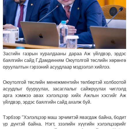
Засгийн газрын хуралдааны дараа Аж үйлдвэр, эрдэс
баялгийн сайд Г.Дамдинням Оюутолгой төслийн хөрөнгө
оруулалтын гэрээний асуудлаар мэдээлэл хийлээ.
Оюутолгой төслийн менежментийн төлбөртэй холбоотой
асуудлыг бууруулах, засаглалыг сайжруулах чиглэлд
арга хэмжээ авах хэлэлцээр хийх Ажлын хэсгийг Аж
үйлдвэр, эрдэс баялгийн сайд ахалж буй.
Тэрбээр "Хэлэлцээр маш эрчимтэй явагдаж байна, бодит
үр дүнтэй байна. Нэгт, зээлийн хүүгийн хэлэлцээрийг