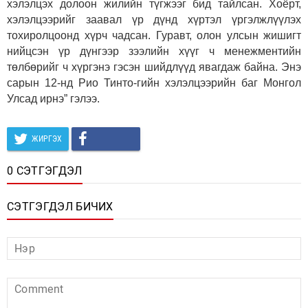
хэлэлцэх долоон жилийн түгжээг бид тайлсан. Хоёрт,
хэлэлцээрийг заавал үр дүнд хүртэл үргэлжлүүлэх
тохиролцоонд хүрч чадсан. Гуравт, олон улсын жишигт
нийцсэн үр дүнгээр зээлийн хүүг ч менежментийн
төлбөрийг ч хүргэнэ гэсэн шийдлүүд явагдаж байна. Энэ
сарын 12-нд Рио Тинто-гийн хэлэлцээрийн баг Монгол
Улсад ирнэ” гэлээ.
ЖИРГЭХ
0 СЭТГЭГДЭЛ
СЭТГЭГДЭЛ БИЧИХ