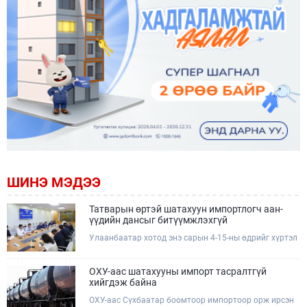
ШИНЭ МЭДЭЭ
Татварын өртэй шатахуун импортлогч аан-
үүдийн дансыг битүүмжлэхгүй
Улаанбаатар хотод энэ сарын 4-15-ны өдрийг хүртэл
тэгш, сондгой дугаарын зохицуулалтаар нэг удаа
50,000 төгрөгт автобензин олгож буй. Эхний үр дүнд,
шатахуун түгээх станцуудын өдрийн борлуулалт хоёр
ОХУ-аас шатахууны импорт тасралтгүй
дахин буурч нэг машиныг цэнэглэх хурд нэмэгдсэн
хийгдэж байна
болохыг Ашигт малтмал, газрын тосны газраас
ОХУ-аас Сүхбаатар боомтоор импортоор орж ирсэн
танилцууллаа.