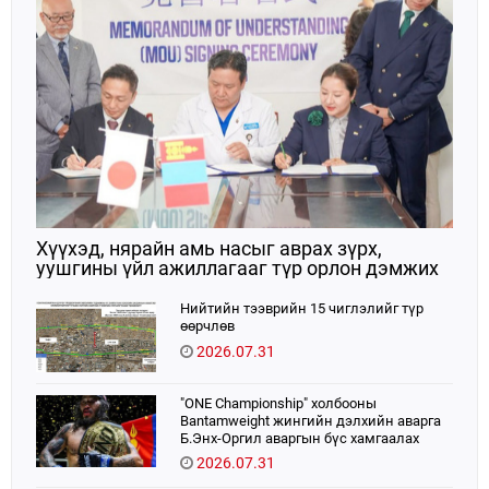
Хүүхэд, нярайн амь насыг аврах зүрх,
уушгины үйл ажиллагааг түр орлон дэмжих
ЭКМО технологийг ЭХЭМҮТ-д нэвтрүүлнэ
Нийтийн тээврийн 15 чиглэлийг түр
өөрчлөв
2026.07.31
"ONE Championship" холбооны
Bantamweight жингийн дэлхийн аварга
Б.Энх-Оргил аваргын бүс хамгаалах
тулаанаа өнөөдөр хийнэ.
2026.07.31