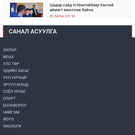
Шадар сайд Н.Номтойбаяр Хэнтий
аймагт ажиллаж байна
2026.07.31
САНАЛ АСУУЛГА
Авто зам шинээр барина
2026.07.31
ЭХЛЭЛ
МОАХ
Хөвсгөл нуурын их цэвэрлэгээний аяны
хүрээнд 301 тонн хог хаягдлыг
УЛС ТӨР
төвлөрүүлжээ
ЭДИЙН ЗАСАГ
2026.07.31
УУЛ УУРХАЙ
ЭРҮҮЛ МЭНД
ЦАНХИЙН ЗҮҮН УУРХАЙН ГЭРЭЭТ
КОМПАНИУДАД ХӨНДЛӨНГИЙН АУДИТ
СОЁЛ УРЛАГ
ХИЙВ
СПОРТ
2026.07.31
БОЛОВСРОЛ
НИЙГЭМ
Бүсчилсэн хөгжил, гамшгийн эрсдэлийг
ФОТО
бууруулах чиглэлээр НҮБ-тай хамтын
ажиллагаагаа өргөжүүлэхээр санал
ЭКОЛОГИ
солилцлоо
2026.07.31