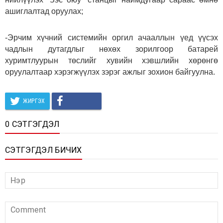
ашиглалтад оруулах;
-Эрчим хүчний системийн оргил ачааллын үед үүсэх
чадлын дутагдлыг нөхөх зорилгоор батарей
хуримтлуурын төслийг хувийн хэвшлийн хөрөнгө
оруулалтаар хэрэгжүүлэх зэрэг ажлыг зохион байгуулна.
ЖИРГЭХ
0 СЭТГЭГДЭЛ
СЭТГЭГДЭЛ БИЧИХ