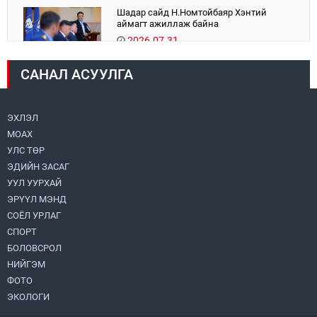
Шадар сайд Н.Номтойбаяр Хэнтий
аймагт ажиллаж байна
2026.07.31
САНАЛ АСУУЛГА
Авто зам шинээр барина
2026.07.31
ЭХЛЭЛ
МОАХ
Хөвсгөл нуурын их цэвэрлэгээний аяны
хүрээнд 301 тонн хог хаягдлыг
УЛС ТӨР
төвлөрүүлжээ
ЭДИЙН ЗАСАГ
2026.07.31
УУЛ УУРХАЙ
ЭРҮҮЛ МЭНД
ЦАНХИЙН ЗҮҮН УУРХАЙН ГЭРЭЭТ
КОМПАНИУДАД ХӨНДЛӨНГИЙН АУДИТ
СОЁЛ УРЛАГ
ХИЙВ
СПОРТ
2026.07.31
БОЛОВСРОЛ
НИЙГЭМ
Бүсчилсэн хөгжил, гамшгийн эрсдэлийг
ФОТО
бууруулах чиглэлээр НҮБ-тай хамтын
ажиллагаагаа өргөжүүлэхээр санал
ЭКОЛОГИ
солилцлоо
2026.07.31