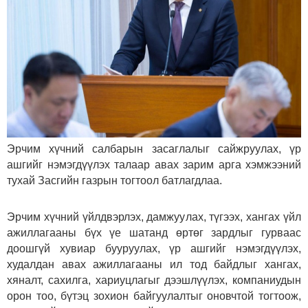
Эрчим хүчний салбарын засаглалыг сайжруулах, үр
ашгийг нэмэгдүүлэх талаар авах зарим арга хэмжээний
тухай Засгийн газрын тогтоол батлагдлаа.
Эрчим хүчний үйлдвэрлэх, дамжуулах, түгээх, хангах үйл
ажиллагааны бүх үе шатанд өртөг зардлыг гурваас
доошгүй хувиар бууруулах, үр ашгийг нэмэгдүүлэх,
худалдан авах ажиллагааны ил тод байдлыг хангах,
хяналт, сахилга, хариуцлагыг дээшлүүлэх, компаниудын
орон тоо, бүтэц зохион байгуулалтыг оновчтой тогтоож,