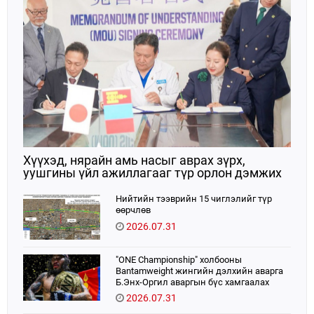
Хүүхэд, нярайн амь насыг аврах зүрх,
уушгины үйл ажиллагааг түр орлон дэмжих
ЭКМО технологийг ЭХЭМҮТ-д нэвтрүүлнэ
Нийтийн тээврийн 15 чиглэлийг түр
өөрчлөв
2026.07.31
"ONE Championship" холбооны
Bantamweight жингийн дэлхийн аварга
Б.Энх-Оргил аваргын бүс хамгаалах
тулаанаа өнөөдөр хийнэ.
2026.07.31