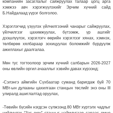
компанийн засаглалыг сайжруулах талаар цогц арга
хэмжээ авч хэрэгжүүлэхийг Эрчим хүчний сайд
Б.Найдалаад үүрэг болголоо.
Хэрэглэгчид үзүүлэх үйлчилгээний чанарыг сайжруулах,
үйлчилгээг цахимжуулах, бүтээмж, үр ашгийг
дээшлүүлэх, хэрэглэгч өөрийн хэрэглээг хянах, хэмнэх,
төлбөрөө хялбараар зохицуулах боломжийг бүрдүүлж
ажиллахыг даалгалаа.
Мөн тус тогтоолоор эрчим хүчний салбарын 2026-2027
оны өвлийн оргил ачааллыг хэвийн давах хүрээнд;
-Сэлэнгэ аймгийн Сүхбаатар суманд баригдаж буй 70
МВт-ын дулааны цахилгаан станцын төслийг энэ оны III
улиралд ашиглалтад оруулах,
-Төвийн бүсийн нэгдсэн сүлжээнд 80 МВт хүртэлх чадлыг
нийлүүлэх “Зэс оюу” станцыг наймдугаар сараас өмнө