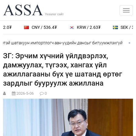
2.0₮
CNY / 536.4₮
KRW / 2.63₮
SEK / 389
ртэй шатахуун импортлогч аан-үүдийн дансыг битүүмжлэхгүй
О
ЗГ: Эрчим хүчний үйлдвэрлэх,
дамжуулах, түгээх, хангах үйл
ажиллагааны бүх үе шатанд өртөг
зардлыг бууруулж ажиллана
2026-5-06
0