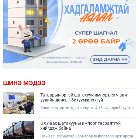
ШИНЭ МЭДЭЭ
Татварын өртэй шатахуун импортлогч аан-
үүдийн дансыг битүүмжлэхгүй
Улаанбаатар хотод энэ сарын 4-15-ны өдрийг хүртэл
тэгш, сондгой дугаарын зохицуулалтаар нэг удаа
50,000 төгрөгт автобензин олгож буй. Эхний үр дүнд,
шатахуун түгээх станцуудын өдрийн борлуулалт хоёр
ОХУ-аас шатахууны импорт тасралтгүй
дахин буурч нэг машиныг цэнэглэх хурд нэмэгдсэн
хийгдэж байна
болохыг Ашигт малтмал, газрын тосны газраас
ОХУ-аас Сүхбаатар боомтоор импортоор орж ирсэн
танилцууллаа.