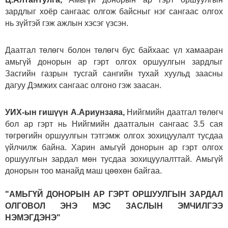
зардлыг хоёр сангаас олгож байсныг нэг сангаас олгох
нь зүйтэй гэж ажлын хэсэг үзсэн.
Даатгал төлөгч болон төлөгч бус байхаас үл хамааран
амьгүй донорын ар гэрт олгох оршуулгын зардлыг
Засгийн газрын тусгай сангийн тухай хуульд заасны
дагуу Дэмжих сангаас олгоно гэж заасан.
УИХ-ын гишүүн А.Ариунзаяа,
Нийгмийн даатгал төлөгч
бол ар гэрт нь Нийгмийн даатгалын сангаас 3.5 сая
төгрөгийн оршуулгын тэтгэмж олгох зохицуулалт тусдаа
үйлчилж байна. Харин амьгүй донорын ар гэрт олгох
оршуулгын зардал мөн тусдаа зохицуулалттай. Амьгүй
донорын тоо манайд маш цөөхөн байгаа.
"АМЬГҮЙ ДОНОРЫН АР ГЭРТ ОРШУУЛГЫН ЗАРДАЛ
ОЛГОВОЛ ЭНЭ МЭС ЗАСЛЫН ЭМЧИЛГЭЭ
НЭМЭГДЭНЭ"