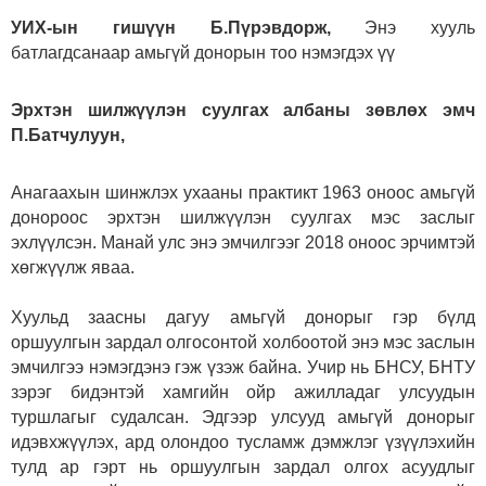
УИХ-ын гишүүн Б.Пүрэвдорж,
Энэ хууль
батлагдсанаар амьгүй донорын тоо нэмэгдэх үү
Эрхтэн шилжүүлэн суулгах албаны зөвлөх эмч
П.Батчулуун,
Анагаахын шинжлэх ухааны практикт 1963 оноос амьгүй
донороос эрхтэн шилжүүлэн суулгах мэс заслыг
эхлүүлсэн. Манай улс энэ эмчилгээг 2018 оноос эрчимтэй
хөгжүүлж яваа.
Хуульд заасны дагуу амьгүй донорыг гэр бүлд
оршуулгын зардал олгосонтой холбоотой энэ мэс заслын
эмчилгээ нэмэгдэнэ гэж үзэж байна. Учир нь БНСУ, БНТУ
зэрэг бидэнтэй хамгийн ойр ажилладаг улсуудын
туршлагыг судалсан. Эдгээр улсууд амьгүй донорыг
идэвхжүүлэх, ард олондоо тусламж дэмжлэг үзүүлэхийн
тулд ар гэрт нь оршуулгын зардал олгох асуудлыг