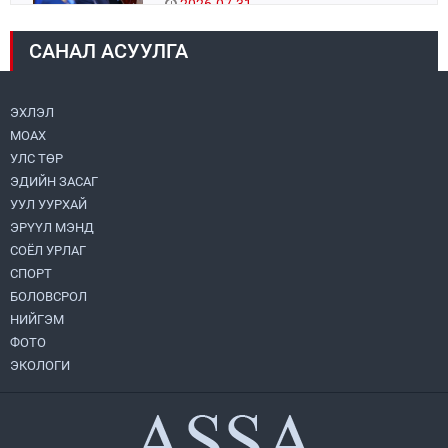
2026.07.31
САНАЛ АСУУЛГА
Авто зам шинээр барина
2026.07.31
ЭХЛЭЛ
МОАХ
Хөвсгөл нуурын их цэвэрлэгээний аяны
хүрээнд 301 тонн хог хаягдлыг
УЛС ТӨР
төвлөрүүлжээ
ЭДИЙН ЗАСАГ
2026.07.31
УУЛ УУРХАЙ
ЭРҮҮЛ МЭНД
ЦАНХИЙН ЗҮҮН УУРХАЙН ГЭРЭЭТ
КОМПАНИУДАД ХӨНДЛӨНГИЙН АУДИТ
СОЁЛ УРЛАГ
ХИЙВ
СПОРТ
2026.07.31
БОЛОВСРОЛ
НИЙГЭМ
Бүсчилсэн хөгжил, гамшгийн эрсдэлийг
ФОТО
бууруулах чиглэлээр НҮБ-тай хамтын
ажиллагаагаа өргөжүүлэхээр санал
ЭКОЛОГИ
солилцлоо
2026.07.31
Ирэх 10 хоногийн цаг агаарын
урьдчилсан төлөв