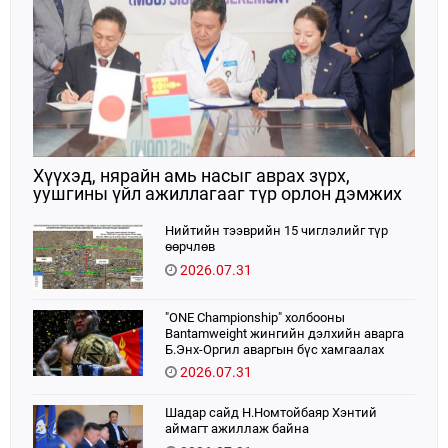
Хүүхэд, нярайн амь насыг аврах зүрх,
уушгины үйл ажиллагааг түр орлон дэмжих
ЭКМО технологийг ЭХЭМҮТ-д нэвтрүүлнэ
Нийтийн тээврийн 15 чиглэлийг түр
өөрчлөв
2026.07.31
"ONE Championship" холбооны
Bantamweight жингийн дэлхийн аварга
Б.Энх-Оргил аваргын бүс хамгаалах
тулаанаа өнөөдөр хийнэ.
2026.07.31
Шадар сайд Н.Номтойбаяр Хэнтий
аймагт ажиллаж байна