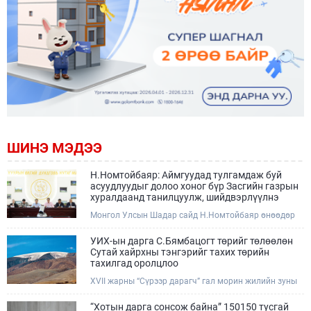
ШИНЭ МЭДЭЭ
Н.Номтойбаяр: Аймгуудад тулгамдаж буй
асуудлуудыг долоо хоног бүр Засгийн газрын
хуралдаанд танилцуулж, шийдвэрлүүлнэ
Монгол Улсын Шадар сайд Н.Номтойбаяр өнөөдөр
Өмнөговь, Дундговь аймагт ажиллалаа. Ерөнхий
сайдын 10 дугаар албан даалгавар, Улсын Онцгой
УИХ-ын дарга С.Бямбацогт төрийг төлөөлөн
комиссын даргын 3 дугаар тушаалын хүрээнд
Сутай хайрхны тэнгэрийг тахих төрийн
Өмнөговь аймагт байгаль орчин, уул уурхайн 358
тахилгад оролцлоо
зөрчил илрүүлж, 200 гаруйг нь арилгуулаад байна.
XVII жарны “Сүрээр дарагч” гал морин жилийн зуны
адаг хөхөгчин хонь сарын 23-ны өлзий дэмбэрэлтэй
өдөр /2026.08.06/ Сутай хайрхны тэнгэрийг тайх
“Хотын дарга сонсож байна” 150150 тусгай