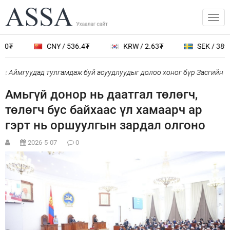
0₮
CNY / 536.4₮
KRW / 2.63₮
SEK / 389.0
 Аймгуудад тулгамдаж буй асуудлуудыг долоо хоног бүр Засгийн га
Амьгүй донор нь даатгал төлөгч,
төлөгч бус байхаас үл хамаарч ар
гэрт нь оршуулгын зардал олгоно
2026-5-07
0