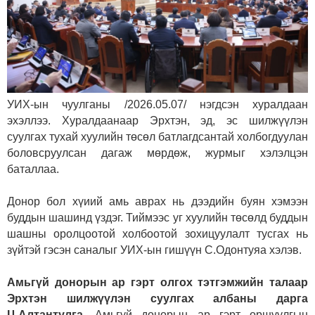
УИХ-ын чуулганы /2026.05.07/ нэгдсэн хуралдаан
эхэллээ. Хуралдаанаар Эрхтэн, эд, эс шилжүүлэн
суулгах тухай хуулийн төсөл батлагдсантай холбогдуулан
боловсруулсан дагаж мөрдөж, журмыг хэлэлцэн
баталлаа.
Донор бол хүиий амь аврах нь дээдийн буян хэмээн
буддын шашинд үздэг. Тиймээс уг хуулийн төсөлд буддын
шашны оролцоотой холбоотой зохицуулалт тусгах нь
зүйтэй гэсэн саналыг УИХ-ын гишүүн С.Одонтуяа хэлэв.
Амьгүй донорын ар гэрт олгох тэтгэмжийн талаар
Эрхтэн шилжүүлэн суулгах албаны дарга
Ц.Алтантулга,
Амьгүй донорын ар гэрт оршуулгын