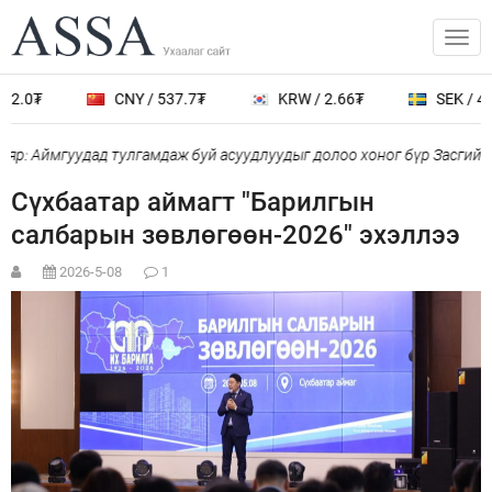
2.0₮
CNY / 537.7₮
KRW / 2.66₮
SEK / 402
р: Аймгуудад тулгамдаж буй асуудлуудыг долоо хоног бүр Засгийн 
Сүхбаатар аймагт "Барилгын
салбарын зөвлөгөөн-2026" эхэллээ
2026-5-08
1