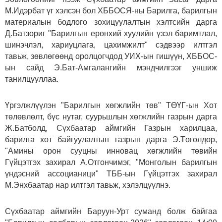
М.Идэрбат үг хэлсэн бол ХББОСЯ-ны Барилга, барилгын
материалын бодлого зохицуулалтын хэлтсийн дарга
Д.Батзориг "Барилгын ерөнхий хуулийн үзэл баримтлал,
шинэчлэл, хариуцлага, цахимжилт" сэдвээр илтгэл
тавьж, зөвлөгөөнд оролцогчдод УИХ-ын гишүүн, ХББОС-
ын сайд Э.Бат-Амгалангийн мэндчилгээг уншиж
танилцууллаа.
Үргэлжлүүлэн "Барилгын хөгжлийн төв" ТӨҮГ-ын Хот
төлөвлөлт, бүс нутаг, суурьшлын хөгжлийн газрын дарга
Ж.Батболд, Сүхбаатар аймгийн Газрын харилцаа,
барилга хот байгуулалтын газрын дарга Э.Төгөлдөр,
"Амины орон сууцны инновац хөгжлийн төвийн
Гүйцэтгэх захирал А.Отгончимэг, "Монголын барилгын
үндэсний ассоцианици" ТББ-ын Гүйцэтгэх захирал
М.Энхбаатар нар илтгэл тавьж, хэлэлцүүлнэ.
Сүхбаатар аймгийн Баруун-Урт суманд болж байгаа