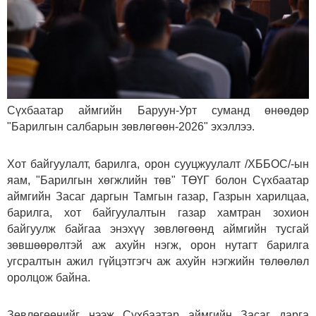
Сүхбаатар аймгийн Баруун-Урт суманд өнөөдөр
"Барилгын салбарын зөвлөгөөн-2026" эхэллээ.
Хот байгуулалт, барилга, орон сууцжуулалт /ХББОС/-ын
яам, "Барилгын хөгжлийн төв" ТӨҮГ болон Сүхбаатар
аймгийн Засаг даргын Тамгын газар, Газрын харилцаа,
барилга, хот байгуулалтын газар хамтран зохион
байгуулж байгаа энэхүү зөвлөгөөнд аймгийн тусгай
зөвшөөрөлтэй аж ахуйн нэгж, орон нутагт барилга
угсралтын ажил гүйцэтгэгч аж ахуйн нэгжийн төлөөлөл
оролцож байна.
Зөвлөгөөнийг нээж Сүхбаатар аймгийн Засаг дарга