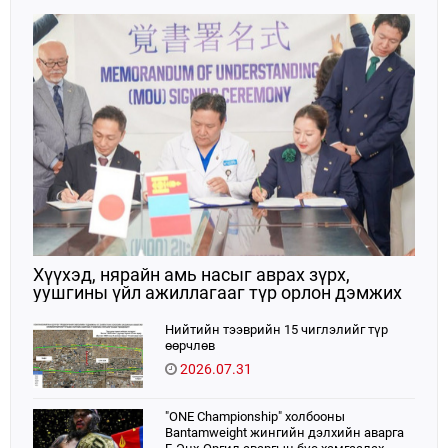
Хүүхэд, нярайн амь насыг аврах зүрх,
уушгины үйл ажиллагааг түр орлон дэмжих
ЭКМО технологийг ЭХЭМҮТ-д нэвтрүүлнэ
Нийтийн тээврийн 15 чиглэлийг түр
өөрчлөв
2026.07.31
"ONE Championship" холбооны
Bantamweight жингийн дэлхийн аварга