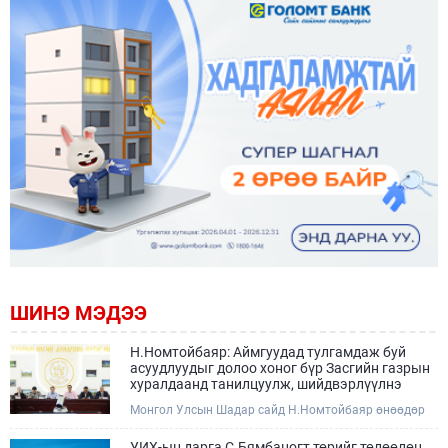
ШИНЭ МЭДЭЭ
Н.Номтойбаяр: Аймгуудад тулгамдаж буй
асуудлуудыг долоо хоног бүр Засгийн газрын
хуралдаанд танилцуулж, шийдвэрлүүлнэ
Монгол Улсын Шадар сайд Н.Номтойбаяр өнөөдөр
Өмнөговь, Дундговь аймагт ажиллалаа. Ерөнхий
сайдын 10 дугаар албан даалгавар, Улсын Онцгой
УИХ-ын дарга С.Бямбацогт төрийг төлөөлөн