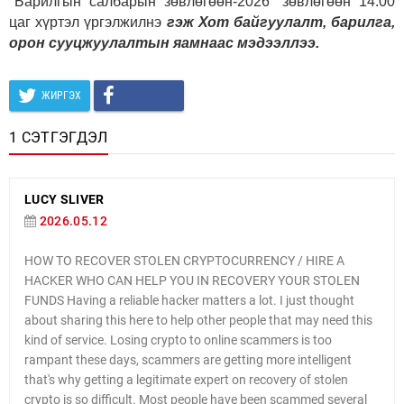
"Барилгын салбарын зөвлөгөөн-2026" зөвлөгөөн 14:00
цаг хүртэл үргэлжилнэ
гэж Хот байгуулалт, барилга,
орон сууцжуулалтын яамнаас мэдээллээ.
ЖИРГЭХ
1 СЭТГЭГДЭЛ
LUCY SLIVER
2026.05.12
HOW TO RECOVER STOLEN CRYPTOCURRENCY / HIRE A
HACKER WHO CAN HELP YOU IN RECOVERY YOUR STOLEN
FUNDS Having a reliable hacker matters a lot. I just thought
about sharing this here to help other people that may need this
kind of service. Losing crypto to online scammers is too
rampant these days, scammers are getting more intelligent
that's why getting a legitimate expert on recovery of stolen
crypto is so difficult. Most people have been scammed several