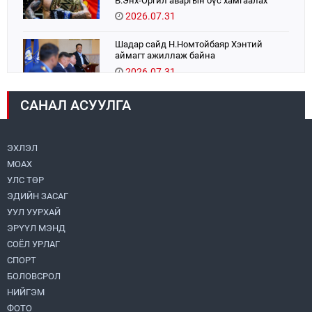
Б.Энх-Оргил аваргын бүс хамгаалах
тулаанаа өнөөдөр хийнэ.
2026.07.31
Шадар сайд Н.Номтойбаяр Хэнтий
аймагт ажиллаж байна
2026.07.31
САНАЛ АСУУЛГА
Авто зам шинээр барина
2026.07.31
ЭХЛЭЛ
МОАХ
Хөвсгөл нуурын их цэвэрлэгээний аяны
хүрээнд 301 тонн хог хаягдлыг
УЛС ТӨР
төвлөрүүлжээ
ЭДИЙН ЗАСАГ
2026.07.31
УУЛ УУРХАЙ
ЭРҮҮЛ МЭНД
ЦАНХИЙН ЗҮҮН УУРХАЙН ГЭРЭЭТ
КОМПАНИУДАД ХӨНДЛӨНГИЙН АУДИТ
СОЁЛ УРЛАГ
ХИЙВ
СПОРТ
2026.07.31
БОЛОВСРОЛ
НИЙГЭМ
Бүсчилсэн хөгжил, гамшгийн эрсдэлийг
ФОТО
бууруулах чиглэлээр НҮБ-тай хамтын