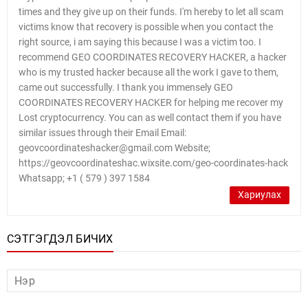
times and they give up on their funds. I'm hereby to let all scam
victims know that recovery is possible when you contact the
right source, i am saying this because I was a victim too. I
recommend GEO COORDINATES RECOVERY HACKER, a hacker
who is my trusted hacker because all the work I gave to them,
came out successfully. I thank you immensely GEO
COORDINATES RECOVERY HACKER for helping me recover my
Lost cryptocurrency. You can as well contact them if you have
similar issues through their Email Email:
geovcoordinateshacker@gmail.com Website;
https://geovcoordinateshac.wixsite.com/geo-coordinates-hack
Whatsapp; +1 ( 579 ) 397 1584
Хариулах
СЭТГЭГДЭЛ БИЧИХ