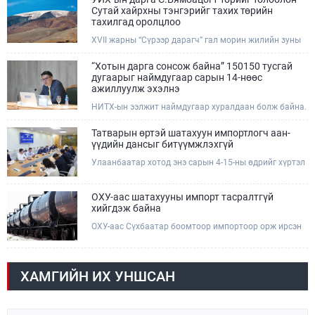
комиссын даргын 3 дугаар тушаалын хүрээнд
Сутай хайрхны тэнгэрийг тахих төрийн
Өмнөговь аймагт байгаль орчин, уул уурхайн 358
тахилгад оролцлоо
зөрчил илрүүлж, 200 гаруйг нь арилгуулаад байна.
XVII жарны “Сүрээр дарагч” гал морин жилийн зуны
адаг хөхөгчин хонь сарын 23-ны өлзий дэмбэрэлтэй
өдөр /2026.08.06/ Сутай хайрхны тэнгэрийг тайх
“Хотын дарга сонсож байна” 150150 тусгай
төрийн тахилга боллоо.
дугаарыг наймдугаар сарын 14-нөөс
ажиллуулж эхэлнэ
НИТХ-ын ээлжит наймдугаар хуралдаан болж байна.
Өнөөдрийн хуралдаанаар нийслэлийн нутгийн
захиргааны байгууллага, албан тушаалтанд 2025,
Татварын өртэй шатахуун импортлогч аан-
2026 оны эхний хагас жилийн байдлаар иргэдээс
үүдийн дансыг битүүмжлэхгүй
ирсэн өргөдөл, гомдлын шийдвэрлэлтийн тайлан
Улаанбаатар хотод энэ сарын 4-15-ны өдрийг хүртэл
мэдээллийг сонслоо.
тэгш, сондгой дугаарын зохицуулалтаар нэг удаа
50,000 төгрөгт автобензин олгож буй. Эхний үр дүнд,
шатахуун түгээх станцуудын өдрийн борлуулалт хоёр
ОХУ-аас шатахууны импорт тасралтгүй
дахин буурч нэг машиныг цэнэглэх хурд нэмэгдсэн
хийгдэж байна
болохыг Ашигт малтмал, газрын тосны газраас
ОХУ-аас Сүхбаатар боомтоор импортоор орж ирсэн
танилцууллаа.
шатахууны мэдээллийг хүргэж байна. Наймдугаар
сарын 06-ны өдөр /02:30 цагт/ 7 вагон буюу 420 тонн
АИ-92 автобензин орж иржээ.
ХАМГИЙН ИХ УНШСАН